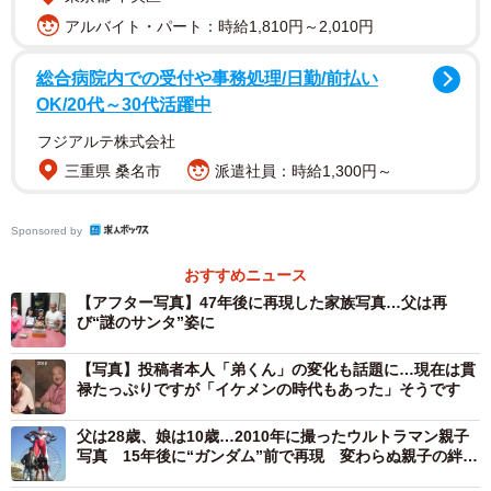
で、できる限り元の写真に寄せて再現することにこだわっ
アルバイト・パート：時給1,810円～2,010円
ているといいます。
総合病院内での受付や事務処理/日勤/前払い
「1970年の写真は12月に撮りました。長女の誕生日が12月
OK/20代～30代活躍中
なので、クリスマスと誕生日を一緒にお祝いしていたんで
フジアルテ株式会社
す。だからケーキにロウソクが立っているんですね。再現
三重県 桑名市
派遣社員：時給1,300円～
した2017年の写真は8月に撮影しました。今度は次女の誕
生日に合わせて、事前に声をかけて、なるべく当時の雰囲
Sponsored by
気に近づけました」
おすすめニュース
【アフター写真】47年後に再現した家族写真…父は再
再現にあたって最大の難関となったのが、父の“謎サンタ”姿
び“謎のサンタ”姿に
の再現でした。
【写真】投稿者本人「弟くん」の変化も話題に…現在は貫
禄たっぷりですが「イケメンの時代もあった」そうです
「1970年の父の衣装は本当に謎で（笑）。父はいつも家に
あるものを使ってアレンジするクセがあり、ある年は雨ガ
父は28歳、娘は10歳…2010年に撮ったウルトラマン親子
ッパを羽織って“聖徳太子みたいなサンタ”になっていまし
写真 15年後に“ガンダム”前で再現 変わらぬ親子の絆に
感動広がる
た。今回は古着屋で見つけたキッズサイズのバレエ衣装を