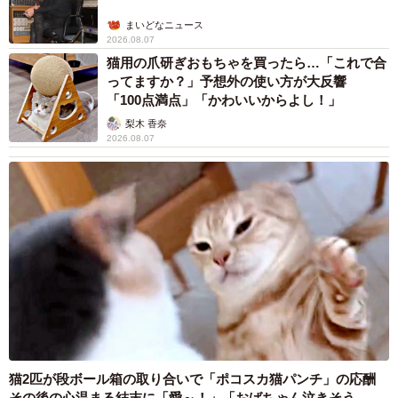
5/5
まいどなニュース
2026.08.07
「米寿の父と孫全員」現在も家族で集まる時間を大切にしています／淡
猫用の爪研ぎおもちゃを買ったら…「これで合
路康晴さん（@awajii）提供
ってますか？」予想外の使い方が大反響
「100点満点」「かわいいからよし！」
時を超えて再び並んだ2枚の写真には、変わることのない家
梨木 香奈
2026.08.07
族の絆と、積み重ねられた時間が刻まれていました。
猫2匹が段ボール箱の取り合いで「ポコスカ猫パンチ」の応酬
その後の心温まる結末に「愛～！」「おばちゃん泣きそう