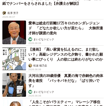
紙でナンバーをさらされました【弁護士が解説】
長澤 芳子
2026.08.07
愛車は総走行距離17万キロのホンダレジェン
ド 「どなたか欲しい方が居たら」 大御所漫
才師が譲渡の意向
まいどなトピック
2026.08.06
【漫画】「高い家賃を払えるのに、まだ欲し
い？」高級レジデンスの七夕飾り、書かれた願
い事にびっくり 人の欲には終わりがないのか
松波 穂乃圭
2026.08.06
大河出演の39歳俳優 真夏の海で赤銅色の肉体
美を連投 「バッキバキだな」「ばり渋いで
す」
まいどなトピック
2026.08.06
「人生こそがバラエティー」 マレーシア移住