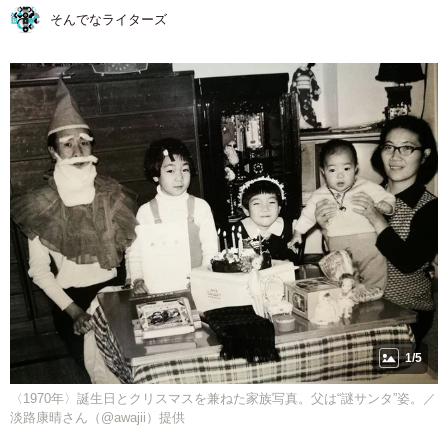
そんでなライターズ
1/5
〈1970年〉誕生日とクリスマスを兼ねた家族写真。父は“謎サンタ”姿。／
淡路康晴さん（@awajii）提供