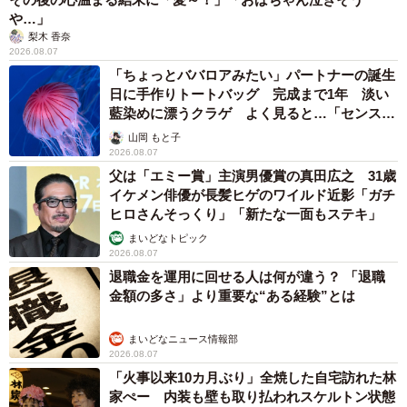
や…」
梨木 香奈
2026.08.07
「ちょっとババロアみたい」パートナーの誕生
日に手作りトートバッグ 完成まで1年 淡い
藍染めに漂うクラゲ よく見ると…「センスす
ごい」
山岡 もと子
2026.08.07
父は「エミー賞」主演男優賞の真田広之 31歳
イケメン俳優が長髪ヒゲのワイルド近影「ガチ
ヒロさんそっくり」「新たな一面もステキ」
まいどなトピック
2026.08.07
退職金を運用に回せる人は何が違う？ 「退職
金額の多さ」より重要な“ある経験”とは
まいどなニュース情報部
2026.08.07
「火事以来10カ月ぶり」全焼した自宅訪れた林
家ぺー 内装も壁も取り払われスケルトン状態