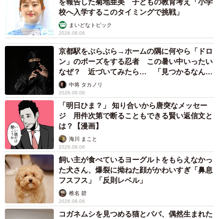
を報告した菊地亜美 子どもの教育考え「小学
校へ入学するこのタイミングで挑戦」
まいどなトピック
2026.08.06
京都駅をぶらぶら→ホームの隅に何やら「ドロ
ン」のポーズをする忍者 この暑い中いったい
なぜ？ 近づいてみたら… 「見つかるなんて
未熟」
中将 タカノリ
2026.08.06
「明日ひま？」 知り合いから唐突なメッセー
ジ 用件次第で断ることもできる賢い返信文と
は？【漫画】
海川 まこと
2026.08.06
飼い主が食べているヨーグルトをもらえなかっ
た犬さん、爆裂に拗ねた顔がかわいすぎ「鼻息
フスフス」「反則レベル」
椎名 碧
2026.08.06
コガネムシを見つめる猫とパパ、偶然生まれた