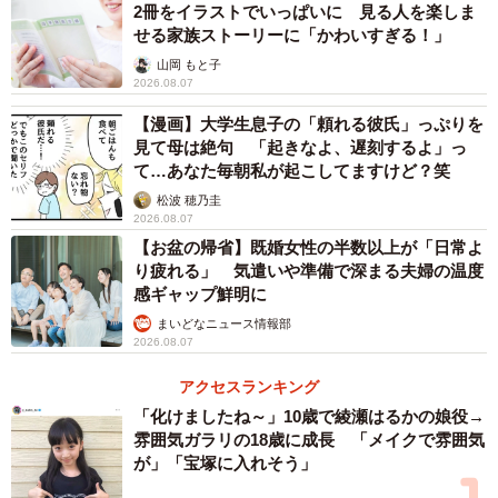
2冊をイラストでいっぱいに 見る人を楽しま
せる家族ストーリーに「かわいすぎる！」
山岡 もと子
2026.08.07
【漫画】大学生息子の「頼れる彼氏」っぷりを
見て母は絶句 「起きなよ、遅刻するよ」っ
3/5
て…あなた毎朝私が起こしてますけど？笑
松波 穂乃圭
〈1992年→2018年〉「イケメンの時代もあったのです（通り過ぎまし
2026.08.07
た）」（淡路さん）／淡路康晴さん（@awajii）提供
【お盆の帰省】既婚女性の半数以上が「日常よ
り疲れる」 気遣いや準備で深まる夫婦の温度
中でも注目を集めたのが、1970年の写真で末っ子だった淡
感ギャップ鮮明に
路さん自身の変化です。体型も顔付きも、幼かった子ども
まいどなニュース情報部
2026.08.07
時代の様子からは想像できないほどの貫禄が。「あの“弟く
ん”がこんなに成長して…」「弟の進化よ（笑）」といった
アクセスランキング
声も上がっていました。
「化けましたね～」10歳で綾瀬はるかの娘役→
雰囲気ガラリの18歳に成長 「メイクで雰囲気
が」「宝塚に入れそう」
また、写真に写る仏壇の存在に気づいたというコメントも