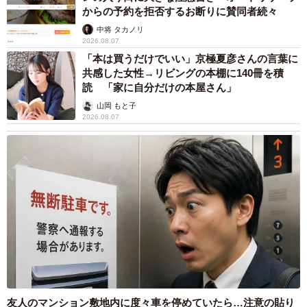
からの予約を拒否するお断りに賛同者続々
中将 タカノリ
2026.08.07
「本は買うだけでいい」京極夏彦さんの言葉に
共感した女性→リビングの本棚に140冊を積
読 「家に自分だけの本屋さん」
山岡 もと子
2026.08.07
友人のマンション敷地内に度々車を停めていたら…注意の貼り