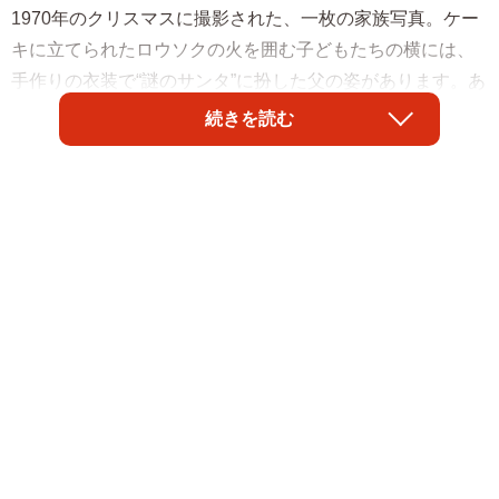
1970年のクリスマスに撮影された、一枚の家族写真。ケー
キに立てられたロウソクの火を囲む子どもたちの横には、
手作りの衣装で“謎のサンタ”に扮した父の姿があります。あ
れから47年。2017年に撮影されたもう一枚の写真が、SNS
続きを読む
で静かな注目を集めました。写っているのは、かつての家
族写真とまったく同じ構図。そして再び“謎サンタ”となった
父の姿がありました。