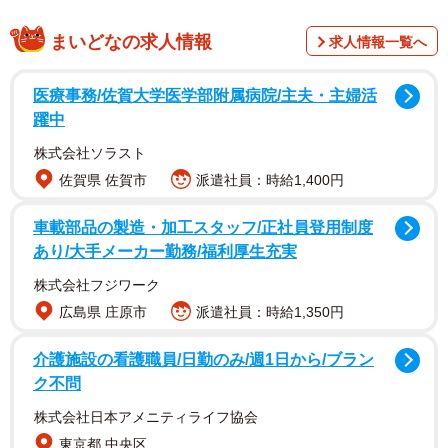
まいどなの求人情報
求人情報一覧へ
医療事務/佐賀大学医学部附属病院/主夫・主婦活
躍中
株式会社ソラスト
佐賀県 佐賀市
派遣社員：時給1,400円
車載部品の製造・加工スタッフ/正社員登用制度
あり/大手メーカー勤務/福利厚生充実
2/5
株式会社フジワーク
〈2017年〉47年後に再現した家族写真。父が再びサンタに。／淡路康晴
広島県 庄原市
派遣社員：時給1,350円
さん（@awajii）提供
介護施設の看護職員/日勤のみ/週1日から/ブラン
再現写真を撮影したのは、当時“弟”として写っていた淡路康
ク不問
晴さん（@awajii）。淡路さんは「今昔写真」の撮影をライ
株式会社日本アメニティライフ協会
フワークとして続けています。背景や構図、服装に至るま
東京都 中央区