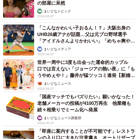
の部屋に呆然
まいどなトピック
2026.08.07
「こんなかわいい子おるん！？」大阪出身の
UHB26歳アナが話題…父は元プロ野球選手
「アイドルさんよりかわいい」「めちゃ爽や
か」
まいどなメディア
2026.08.07
世界一周中に3度も出会った運命的カップル
口では言えない「ジョージアの熱い夜」に「も
うやめぇや！」藤井が猛ツッコミ連発【新婚さ
ん】
まいどなニュース
2026.08.07
「国産マッチでもバズりたい」願いかなった！
老舗メーカーの投稿が4100万再生 他業種も
続々相乗りでミーム化へ発展
まいどなニュース調査部
2026.08.07
「即座に案内することが不可能です」レストラ
ンの入り口に大きな注意書き オートリザーブ