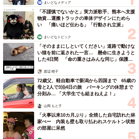
ありました。
まいどなメディア
「不謹慎でないかと」実力派歌手、熊本へ支援
「実は仏壇、1970年から変わっていないんです。それに触
物資…運搬トラックの車体デザインにためら
い 「痛いほど伝わる」「行動され立派」
れてくださった方がいて嬉しかったですね」
まいどなトピック
淡路さんが「今昔写真」を撮り続ける背景には、幼い頃の
「そのままにしといてください」道路で動けな
家族との時間への特別な思いがあります。
い猫を前に返された一言… 懸命に生きようと
した4日間 「命の重さはみんな同じ」保護団
体代表の訴え
「長女は21歳で結婚し、私は16歳でアメリカに渡ってから
渡辺 晴子
ずっと一人暮らしです。家族で出かけた思い出も、小学生
72歳父、軽自動車で新潟から四国まで 65歳の
の頃で止まっています」
母と2人で3泊4日の旅 パーキングの休憩まで
分刻み… 「大学生でも組まねえよ！」
離れて暮らす時間が長かったからこそ、こうした思い出の
山岡 もと子
写真を再現することが淡路さんにとって特別な意味を持つ
「火事以来10カ月ぶり」全焼した自宅訪れた林
のかもしれません。
家ぺー 内装も壁も取り払われスケルトン状態
の部屋に呆然