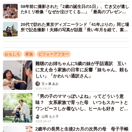
見つけて、『これなら再現できるかもしれない』と思い、
58年前に撮影された「2歳の誕生日の1日」、亡き父が遺し
た8ミリ映像「なぜか泣けてくる…」「最高のプレゼン
準備を整えました」
ト」
20代で訪れた東京ディズニーランド「41年ぶりの」同じ場
所で記念撮影！夫婦の写真が話題「長い年月を経て、素敵
この写真は2017年の撮影直後にも一度SNSに投稿されてい
な一枚」
ましたが、そのときは特に話題にはなりませんでした。し
かし今になって再投稿したところ、予想を超える反響が返
おもしろ
家族
ビフォーアフター
ってきました。
難聴のお姉ちゃんに5歳の妹が手話通訳 互い
に支え合う家族の日常に反響「妹ちゃん、頼も
「ご家族の仲の良さに拍手」「昔も今も幸せな写真」「こ
しい」「かわいい通訳さん」
の1枚だけなのに感動しちゃう」など、温かいコメントが
五ヶ瀬 あお
次々と寄せられました。
2026.08.07
「男の子のママっぽいよね」ってどういう意
味？ 女系家族で育った母 いつもスカートと
ワンピースしか着ないし、ヒールも好き どの
へんが…
山岡 もと子
2026.08.07
2歳半の長男と生後2カ月の次男の母 母子手帳