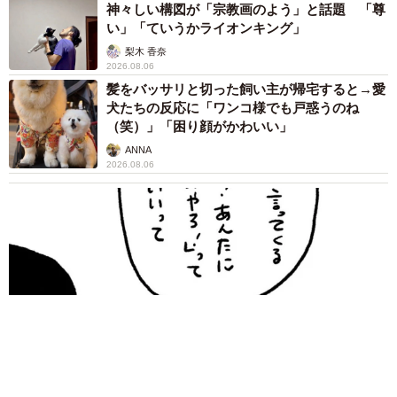
神々しい構図が「宗教画のよう」と話題 「尊
い」「ていうかライオンキング」
梨木 香奈
2026.08.06
髪をバッサリと切った飼い主が帰宅すると→愛
犬たちの反応に「ワンコ様でも戸惑うのね
（笑）」「困り顔がかわいい」
ANNA
2026.08.06