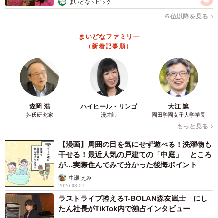
まいどなトピック
６位以降を見る
まいどなファミリー
（新着記事順）
4/5
〈1977年→2018年〉ご両親の今昔写真／淡路康晴さん（@awajii）提供
森岡 浩
ハイヒール・リンゴ
大江 篤
姓氏研究家
漫才師
園田学園女子大学学長
もっと見る
【漫画】周囲の目を気にせず遊べる！洗濯物も
干せる！最近人気の戸建ての「中庭」 ところ
が…実際住んでみて分かった後悔ポイント
中瀬 えみ
2026.08.07
ラストライブ控えるT-BOLAN森友嵐士 にし
たん社長がTikTok内で独占インタビュー