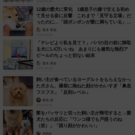
2026.08.08
3/9
12歳の愛犬に変化 1歳息子の膝で甘える初め
て見せる姿に反響 これまで「見守る立場」だ
「あれ？」 だんだん沈んでいく神楽ちゃん（画像提供：コーギーの神楽
さん）
ったのに…「頭ポンポンが愛に満ちている」
「尊…」
梨木 香奈
そして3枚目の写真では、さらに体が下へと沈み込み、白い
2026.08.08
「テレビより私を見て？」パパの目の前に陣取
花の間から顔の上の部分だけがのぞくような状態にーー。
る犬に1.4万いいね あまりにも健気な熱烈ア
当の神楽ちゃんも「何事！？」と言いたげな困惑した表情
ピールのちょっと切ない結末
を浮かべています。
梨木 香奈
2026.08.08
飼い主が食べているヨーグルトをもらえなかっ
た犬さん、爆裂に拗ねた顔がかわいすぎ「鼻息
フスフス」「反則レベル」
椎名 碧
2026.08.06
髪をバッサリと切った飼い主が帰宅すると→愛
犬たちの反応に「ワンコ様でも戸惑うのね
（笑）」「困り顔がかわいい」
ANNA