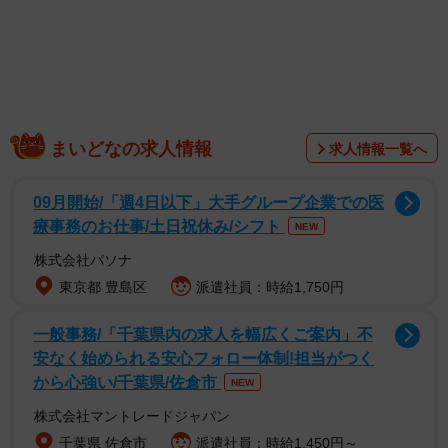
「後ろで支えてる黒子の腕が限界を迎えた瞬間」
まいどなの求人情報
求人情報一覧へ
そんなコメントとともに投稿されたのは、3枚の写真。写っ
09月開始/「週4日以下」大手グループ企業での医
ているのは、ウェルシュ・コーギー・ペンブロークの「神
療事務のお仕事/土日祝休み/シフト
NEW
楽（かぐら）」ちゃん（6歳・女の子）です。
株式会社パソナ
東京都 豊島区
派遣社員：時給1,750円
大分県竹田市にある「くじゅう花公園」の撮影スポットで
の一幕。例年4月下旬から5月下旬にかけて、標高850mの丘
一般事務/「千葉県内の求人を幅広くご案内」不
陵地帯で約8万株のネモフィラが見頃を迎えることで知られ
安なく始められる安心フォロー体制!担当がつく
ています。
から心強い/千葉県/佐倉市
NEW
株式会社マントレードジャパン
フォトスポットでは、白やグリーンの花々が上品に咲き乱
千葉県 佐倉市
派遣社員：時給1,450円～