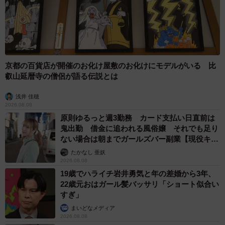
「私はしゃがんで神楽を抱え上げていたのですが、神楽の
足元にはちゃんと足を置けるスペースがありました。コー
ギーは体重が重いため、持ち上げると関節が外れてしまう
京都の百貨店が開催のお化け屋敷のお化けにモデルがいる 比
こともあるため、抱っこをするときはとくに注意が必要で
叡山延暦寺の僧侶が語る伝説とは
す」
浅井 佳穂
2026.08.08
フォトスポットでは、犬の体に負担がかからないよう、し
原則ゆるっと週3勤務 カード支払い日直前は
っかりと安全面を考え、配慮されていました。
鬼出勤 借金に追われる風俗嬢 それでも足り
ない場合は朝までガールズバー副業【現役キャ
「神楽も足場はあるし、私も神楽を支えながらも負担はな
ストに取材】
たかなし 亜妖
さそうだったので撮影をしてみることに。ところが、しば
2026.08.08
19歳でハライチ岩井勇気と年の差婚から3年、
らくすると神楽がモゾモゾと動き始め、『神楽！ あと少し
22歳元おはガール髪バッサリ「ショート似合い
だから！ がんばって！』と声をかけ続けましたが、ご覧の
すぎ」
通り、あれよあれよという間にあのような写真になりまし
まいどなメディア
た（笑）」
2026.08.08