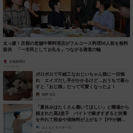
太っ腹！京都の老舗中華料理店がフルコース料理50人前を無料
提供 「一市民としてお礼を」つながる善意の輪
京都新聞社
2026.08.08
ボロボロで不細工なおじいちゃん猫に一目惚
れ エイズだし手がかかるけど…おうちで暮ら
すと「おじ猫」だって可愛くなったよ！
鶴野 浩己
2026.08.08
「夏休みはたくさん働いてほしい」と職場から
頼まれた高2息子 バイトで稼ぎすぎると扶養
を外れて税金や保険料が上がる？【FPが解
説】
もくもくライターズ
6/9
2026.08.08