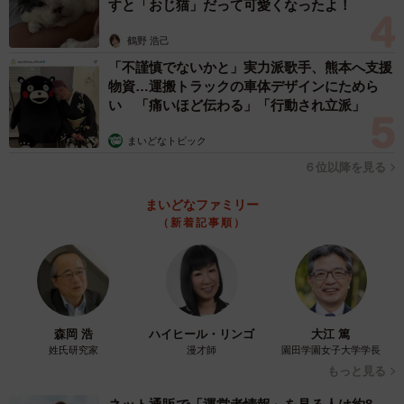
すと「おじ猫」だって可愛くなったよ！
鶴野 浩己
「不謹慎でないかと」実力派歌手、熊本へ支援
物資…運搬トラックの車体デザインにためら
い 「痛いほど伝わる」「行動され立派」
まいどなトピック
６位以降を見る
まいどなファミリー
（新着記事順）
森岡 浩
ハイヒール・リンゴ
大江 篤
姓氏研究家
漫才師
園田学園女子大学学長
もっと見る