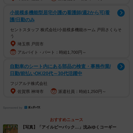
れ、まるで絵本の一コマのような華やかなセットが用意さ
れていました。
小規模多機能型居宅介護の看護師/週2から可/看
護/日勤のみ
1枚目の写真では、白い花々の向こうから神楽ちゃんがひょ
セントスタッフ 株式会社/小規模多機能ホーム 戸田さくらそ
っこりと顔を出し、口元を少し開けて明るい表情を浮かべ
う
埼玉県 戸田市
ています。背景のウッドフェンスや爽やかな飾り付けも相
アルバイト・パート：時給1,700円～
まって、まさに理想的なお出かけショットです。
自動車のシート内にある部品の検査・事務作業/
日勤/前払いOK/20代～30代活躍中
フジアルテ株式会社
佐賀県 神埼市
派遣社員：時給1,250円～
Sponsored by
おすすめニュース
【写真】「アイルビーバック…」沈みゆくコーギー