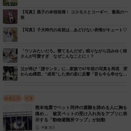
2/9
【写真】黒子の本領発揮！ コスモスとコーギー、最高の一
枚
フォトスポットで笑顔を見せる神楽ちゃん（画像提供：コーギーの神楽
さん）
【写真】子犬時代の名前は…あどけない表情がキュート♡
しかし、2枚目の写真になると、神楽ちゃんは少し上を見上
げるような姿勢になり、体勢が一段と低くなっています。
「ウソみたいだろ。寝てるんだぜ」眠りながら沈みゆく猫
さんが可愛すぎ なぜこんなことに！？
父が再び「謎サンタ」に…家族で47年前の写真を再現 変
わらぬ構図、“成長”した弟の姿に反響「昔も今も幸せな写
真」
おもしろ
イヌ
熊本地震でペット同伴の避難を諦める人に胸を
痛め… 被災ペットの受け入れ先をアプリに表
示する「動物避難所マップ」が始動
平藤 清刀