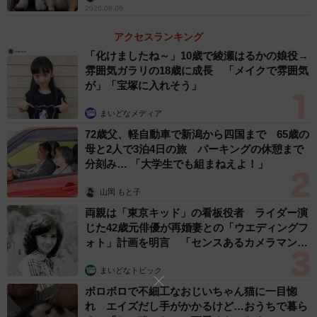
2026.08.06
アクセスランキング
4/9
「化けましたね～」10歳で綾瀬はるかの娘役→
神楽ちゃんを持ち上げていたママの腕に限界がーー（画像提供：コーギ
雰囲気ガラリの18歳に成長 「メイクで雰囲気
ーの神楽さん）
が」「宝塚に入れそう」
華やかで美しい撮影セットと、少しずつ沈んでいく神楽ち
まいどなメディア
ゃんの姿に、5.1万件の“いいね”が寄せられ、リプライには
72歳父、軽自動車で新潟から四国まで 65歳の
母と2人で3泊4日の旅 パーキングの休憩まで
「かわええ」「3枚目の顔w」「黒子も大変！」「沈んでっ
分刻み… 「大学生でも組まねえよ！」
たワン」「いい表情すぎる」「アイルビーバック感が
（笑）」「フレームアウトしていくのシュールすぎる」と
山岡 もと子
いった多くの声が集まりました。
両親は「東京キッド」の看板役者 ライダー演
じた42歳元俳優が再婚妻との「ウエディングフ
ォト」計画を明言 「センスあるカメラマン求
ネモフィラと神楽ちゃん、初の撮影がスタート
む」
まいどなトピック
ボロボロで不細工なおじいちゃん猫に一目惚
れ エイズだし手がかかるけど…おうちで暮ら