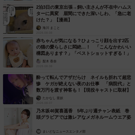
2泊3日の東京出張→飼い主さんが不在中ハムス
お出かけが大好きな神楽ちゃん。笑顔がキュートです（画像提供：コー
ターに異変 眉間にできた深いしわ、「急に老
ギーの神楽さん）
けた？」【漫画】
海川 まこと
撮影後、神楽ちゃんと飼い主さんのあいだには、「お互
2026.08.08
い、よく頑張ったね」と互いを労うような雰囲気が漂って
赤ちゃんが気になる？ひょっこり顔を出す2匹
いたといいます。
の猫の愛らしさに悶絶…！ 「こんなかわいい
構図あります？」「ベストショットすぎる！」
「神楽が沈んだ後に撮った写真です。お互いがお互いの仕
梨木 香奈
2026.08.08
事を労うかのように、『さっき大変だったけど楽しいね
酔って転んでアザだらけ ネイルも折れて超悲
ー』『ほら、神楽あっち見て！！！ キレイだね』とベンチ
惨 ケガが絶えない夜のお仕事 「病院代」と
でのんびりしました」
数万円を渡す神客も！【現役キャストに取材】
たかなし 亜妖
ふだんの神楽ちゃんは、カメラを向けるとそっぽを向くこ
2026.08.07
乃木坂46賀喜遥香 5年ぶり週チャン表紙 巻
ともあるのだとか。そんなところも含めて、「かわいいな
頭グラビアでは激レアなメガネルームウエア姿
と思ってます」と飼い主さんは微笑みます。
まいどなニュースエンタメ部
パパとママの愛情を一身に受けて、お出かけを楽しみ、