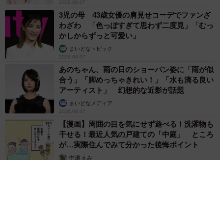
2026.08.07
日々を元気に過ごす神楽ちゃん。これからも、たくさん思
3児の母 43歳女優の肩見せコーデでファンざ
わざわ 「色っぽすぎて思わず二度見」「むっ
い出に残る一枚をつくっていくことでしょう。
かしからずっと可愛い」
まいどなトピック
2026.08.07
あのちゃん、雨の日のショーパン姿に「雨が似
合う」「脚めっちゃきれい！」「水も滴る良い
アーティスト」 幻想的な近影が話題
まいどなメディア
2026.08.07
【漫画】周囲の目を気にせず遊べる！洗濯物も
干せる！最近人気の戸建ての「中庭」 ところ
が…実際住んでみて分かった後悔ポイント
中瀬 えみ
2026.08.07
7/9
神楽ちゃんとママ、ベンチで寄り添う姿が素敵です（画像提供：コーギ