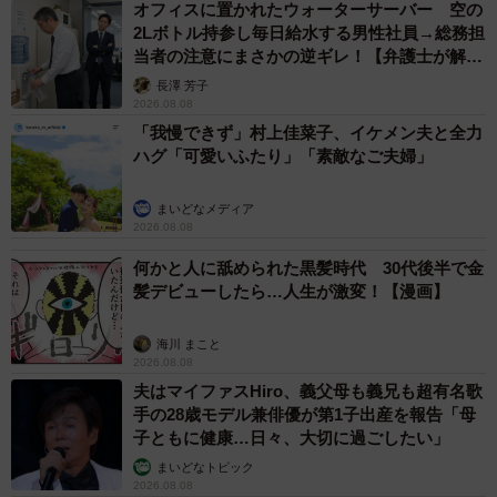
オフィスに置かれたウォーターサーバー 空の
2Lボトル持参し毎日給水する男性社員→総務担
「もう限界…」黒子に徹したママの悲痛な叫び
当者の注意にまさかの逆ギレ！【弁護士が解
説】
“黒子”に徹した飼い主さんもまた、腕の限界とたたかってい
長澤 芳子
2026.08.08
ました。
「我慢できず」村上佳菜子、イケメン夫と全力
ハグ「可愛いふたり」「素敵なご夫婦」
「私は、神楽を抱き上げているので前方はまったく見えま
せん。夫が何をしているかも見えないので、『ねえ！ ま
まいどなメディア
2026.08.08
だ？ もう撮れた？』『あー！ もう腕が！ 無理ー！』など、
声が飛び交っていました（笑）。写真ではわからない、“舞
何かと人に舐められた黒髪時代 30代後半で金
髪デビューしたら…人生が激変！【漫画】
台裏”です（笑）」
海川 まこと
一方、神楽ちゃんは、いろいろな経験をすることをとても
2026.08.08
楽しんでいる様子なのだとか。とくに最近は、外出先で“と
夫はマイファスHiro、義父母も義兄も超有名歌
てもいいお顔”を見せてくれることが増えたそうです。
手の28歳モデル兼俳優が第1子出産を報告「母
子ともに健康…日々、大切に過ごしたい」
まいどなトピック
「よく笑ってくれるので、あとで写真を見返すときはとて
2026.08.08