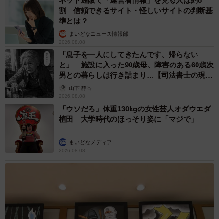
ネット通販で「運営者情報」を見る人は約8
5/9
割 信頼できるサイト・怪しいサイトの判断基
準とは？
バス停で笑顔を見せる神楽ちゃん（画像提供：コーギーの神楽さん）
まいどなニュース情報部
2026.08.08
飼い主のコーギーの神楽さん（@Kus1oKg2vsgdWS2）に
「息子を一人にしてきたんです、帰らない
よると、この日カメラを構えていたのは夫であるパパ、神
と」 施設に入った90歳母、障害のある60歳次
楽ちゃんを支えていたのは投稿したママだったそうです。
男との暮らしは行き詰まり…【司法書士の現場
から】
山下 静香
「夫は、今までまったくと言っていいほど趣味がなかった
2026.08.08
「ウソだろ」体重130kgの女性芸人オダウエダ
のですが、去年からカメラを持ち始めて、ここ1年ほどは季
植田 大学時代のほっそり姿に「マジで」
節の花を追って各地に撮影に行っています。今回、初めて
ネモフィラの撮影に挑戦するために訪れました。撮影スポ
まいどなメディア
ットの多い公園で、春先の花の多い一番いい季節だったの
2026.08.08
で、夫も私もテンションが上がり、各スポットで撮り始め
た矢先のことでした」
美しい景観に胸を躍らせながら撮影を楽しんでいる途中で
見つけたのが、このお洒落なフォトスポットでした。