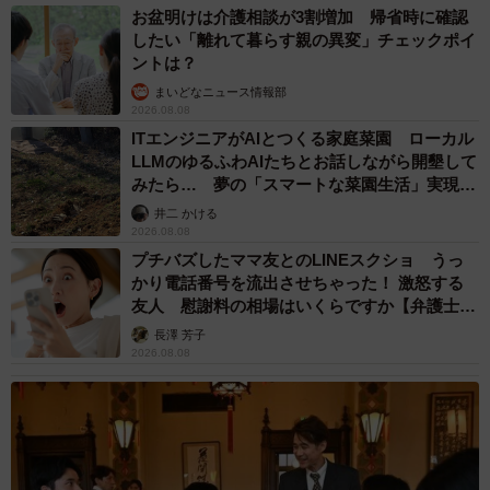
も楽しいです。今回の写真もまた、本当に笑いました。た
お盆明けは介護相談が3割増加 帰省時に確認
だ、投稿するにあたって、どんなコメントを添えると、見
したい「離れて暮らす親の異変」チェックポイ
ントは？
てくださる方々に状況を理解してもらえるのか悩みました
まいどなニュース情報部
ね（笑）」
2026.08.08
ITエンジニアがAIとつくる家庭菜園 ローカル
当の神楽ちゃんは、どのような様子だったのでしょうか。
LLMのゆるふわAIたちとお話しながら開墾して
みたら… 夢の「スマートな菜園生活」実現な
るか
「これは私の思い込みなのかもしれませんが……『もう、
井二 かける
2026.08.08
早くしてよー！ 長いわよ！』と言われているような気がし
プチバズしたママ友とのLINEスクショ うっ
ました」
かり電話番号を流出させちゃった！ 激怒する
友人 慰謝料の相場はいくらですか【弁護士が
渾身の撮影のあとは…労いのひとときに
解説】
長澤 芳子
2026.08.08