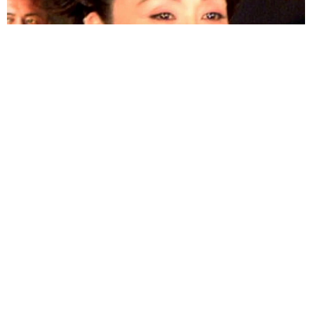
「わぁ…姐さん…」「永遠にお美しい」 大女優岩下志麻さ
ん、写真家のインスタに登場
まいどなメディア
2026.08.05
「ふざけてません…真剣です」京都の老舗和菓
子店 次はカブトムシの幼虫 職人が手がけた
ゲテモノ和菓子 見事な造形に「気持ち悪いく
らいリアル」
中将 タカノリ
2026.08.05
【漫画】中学受験のリアル「あの子、最近見な
いね」…御三家を目指していたはずの家庭が消
えていく 限界を迎えた子を目の当りに
松波 穂乃圭