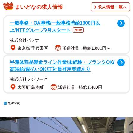
まいどなの求人情報
求人情報一覧へ
一般事務・OA事務/一般事務時給1800円以
上/NTTグループ9月スタート
NEW
株式会社パソナ
東京都 千代田区
派遣社員：時給1,800円～
半導体部品製造ライン作業/未経験・ブランクOK/
高時給/週払いOK/正社員登用実績あり
株式会社フジワーク
大阪府 島本町
派遣社員：時給1,400円