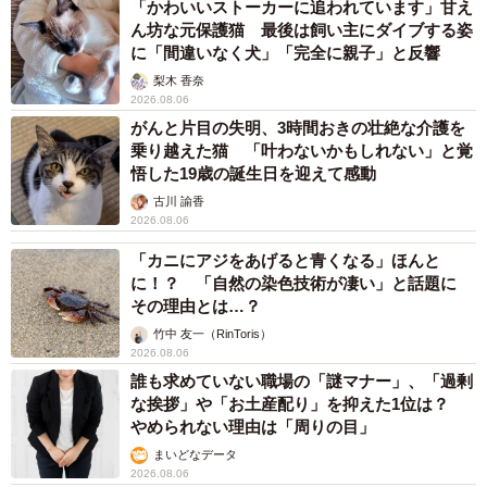
「かわいいストーカーに追われています」甘え
ん坊な元保護猫 最後は飼い主にダイブする姿
に「間違いなく犬」「完全に親子」と反響
梨木 香奈
2026.08.06
がんと片目の失明、3時間おきの壮絶な介護を
乗り越えた猫 「叶わないかもしれない」と覚
悟した19歳の誕生日を迎えて感動
古川 諭香
2026.08.06
「カニにアジをあげると青くなる」ほんと
に！？ 「自然の染色技術が凄い」と話題に
その理由とは…？
竹中 友一（RinToris）
2026.08.06
誰も求めていない職場の「謎マナー」、「過剰
な挨拶」や「お土産配り」を抑えた1位は？
やめられない理由は「周りの目」
まいどなデータ
2026.08.06