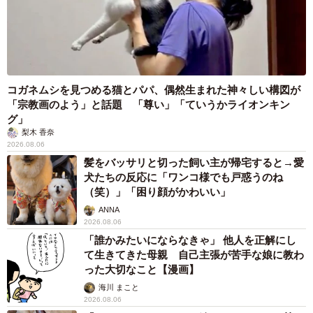
コガネムシを見つめる猫とパパ、偶然生まれた神々しい構図が
「宗教画のよう」と話題 「尊い」「ていうかライオンキン
グ」
梨木 香奈
2026.08.06
髪をバッサリと切った飼い主が帰宅すると→愛
犬たちの反応に「ワンコ様でも戸惑うのね
（笑）」「困り顔がかわいい」
ANNA
2026.08.06
「誰かみたいにならなきゃ」 他人を正解にし
て生きてきた母親 自己主張が苦手な娘に教わ
った大切なこと【漫画】
海川 まこと
2026.08.06