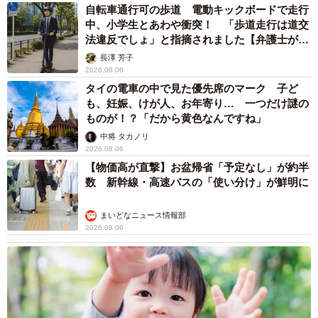
自転車通行可の歩道 電動キックボードで走行
中、小学生とあわや衝突！ 「歩道走行は道交
法違反でしょ」と指摘されました【弁護士が解
説】
長澤 芳子
2026.08.06
タイの電車の中で見た優先席のマーク 子ど
も、妊娠、けが人、お年寄り… 一つだけ謎の
ものが！？「だから黄色なんですね」
中将 タカノリ
2026.08.06
【物価高が直撃】お盆帰省「予定なし」が約半
数 新幹線・高速バスの「使い分け」が鮮明に
まいどなニュース情報部
2026.08.06