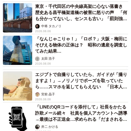
東京・千代田区の中央線高架に心ない落書き
歴史ある昌平橋架道橋の被害に怒りの声 「何
も分かってないし、センスも古い」「罰則強化
して」
中将 タカノリ
2026.08.06
「なんじゃこりゃ！」「ロボ？」大阪・梅田に
そびえる物体の正体は？ 昭和の遺産を調査し
てみた結果…
太田 浩子
2026.08.06
エジプトで自撮りしていたら、ガイドが「撮り
ますよ！」→ノリノリでポーズを取っていた
ら……スマホを返してもらえない 「日本人は
カモ代表かも」「私は6時間で3万円払った」
宮前 晶子
2026.08.06
「LINEのQRコードを添付して」社長をかたる
詐欺メール続々 社員を個人アカウントへ誘導
→最後は不正送金…求められる「だまされる前
提」の対策
井二 かける