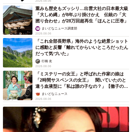
2026.08.06
重みも歴史もズッシリ…出雲大社の日本最大級
「大しめ縄」が8年ぶり掛けかえ 伝統の「大
撚り合わせ」が28万回超再生「ほんとに圧巻」
まいどなニュース調査部
2026.08.06
「これ全部長野県」海外のような絶景ショット
に感動と反響「離れてからいいところだったん
だって気づいた」
行橋 友
2026.08.06
「ミステリーの女王」と呼ばれた作家の娘は
「2時間サスペンスの女王」 聞いていたのと
違う血液型に「私は誰の子なの？」【徹子の部
屋】
まいどなニュース
2026.08.06