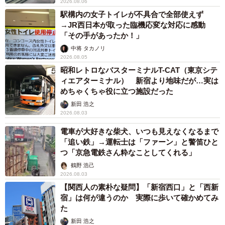
2026.08.06
駅構内の女子トイレが不具合で全部使えず
→JR西日本が取った臨機応変な対応に感動
「その手があったか！」
中将 タカノリ
2026.08.05
昭和レトロなバスターミナルT-CAT（東京シテ
ィエアターミナル） 新宿より地味だが…実は
めちゃくちゃ役に立つ施設だった
新田 浩之
2026.08.03
電車が大好きな柴犬、いつも見えなくなるまで
「追い鉄」→運転士は「ファーン」と警笛ひと
つ「京急電鉄さん粋なことしてくれる」
鶴野 浩己
2026.08.03
【関西人の素朴な疑問】「新宿西口」と「西新
宿」は何が違うのか 実際に歩いて確かめてみ
た
新田 浩之