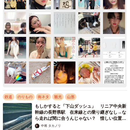
鉄道
のりもの
街ネタ
観光
山形
もしかすると「下山ダッシュ」 リニア中央新
幹線の長野県駅 在来線との乗り継ぎなし→な
ら走れば間に合うんじゃない？ 惜しい位置関
係が反響
中将 タカノリ