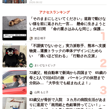
2026.08.02
アクセスランキング
「そのままにしといてください」道路で動けな
い猫を前に返された一言… 懸命に生きようと
した4日間 「命の重さはみんな同じ」保護団
体代表の訴え
渡辺 晴子
「不謹慎でないかと」実力派歌手、熊本へ支援
物資…運搬トラックの車体デザインにためら
い 「痛いほど伝わる」「行動され立派」
まいどなトピック
72歳父、軽自動車で新潟から四国まで 65歳の
母と2人で3泊4日の旅 パーキングの休憩まで
分刻み… 「大学生でも組まねえよ！」
山岡 もと子
83歳父が骨折で入院 ３カ月の病院生活があま
りに退屈で「画用紙と色鉛筆持ってこい！」→