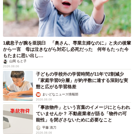
1歳息子が腕を亜脱臼 「奥さん、専業主婦なのに」と夫の後輩
から一言 母は泣きながら対応し必死だった 何年もたった今
もたまに思い出し…
山岡 もと子
2026.08.06
子どもの学校外の学習時間が11年で2割減少
「家庭学習0分層」が約半数に達する深刻な実
態と広がる学習格差
まいどなニュース情報部
2026.08.06
「事故物件」という言葉のイメージにとらわれ
ていませんか？ 不動産業者が語る「物件の可
能性」を閉ざさないために必要なこと
平藤 清刀
2026.08.06