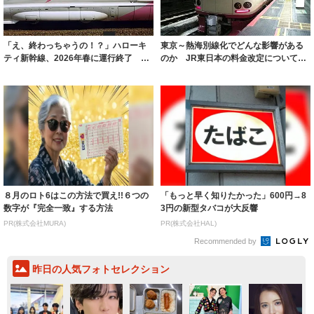
「え、終わっちゃうの！？」ハローキ
東京～熱海別線化でどんな影響がある
ティ新幹線、2026年春に運行終了
のか JR東日本の料金改定について鉄
「めっちゃ...
道ライター...
８月のロト6はこの方法で買え!!６つの
「もっと早く知りたかった」600円→8
数字が『完全一致』する方法
3円の新型タバコが大反響
PR(株式会社MURA)
PR(株式会社HAL)
Recommended by
昨日の人気フォトセレクション