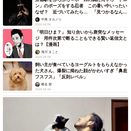
ン」のポーズをする忍者 この暑い中いったい
なぜ？ 近づいてみたら… 「見つかるなんて
未熟」
中将 タカノリ
2026.08.06
「明日ひま？」 知り合いから唐突なメッセー
ジ 用件次第で断ることもできる賢い返信文と
は？【漫画】
海川 まこと
2026.08.06
飼い主が食べているヨーグルトをもらえなかっ
た犬さん、爆裂に拗ねた顔がかわいすぎ「鼻息
フスフス」「反則レベル」
椎名 碧
2026.08.06