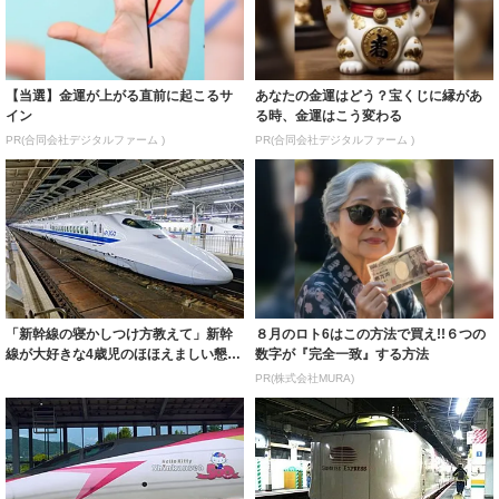
【当選】金運が上がる直前に起こるサ
あなたの金運はどう？宝くじに縁があ
イン
る時、金運はこう変わる
PR(合同会社デジタルファーム )
PR(合同会社デジタルファーム )
「新幹線の寝かしつけ方教えて」新幹
８月のロト6はこの方法で買え!!６つの
線が大好きな4歳児のほほえましい懇
数字が『完全一致』する方法
願…投稿が話...
PR(株式会社MURA)