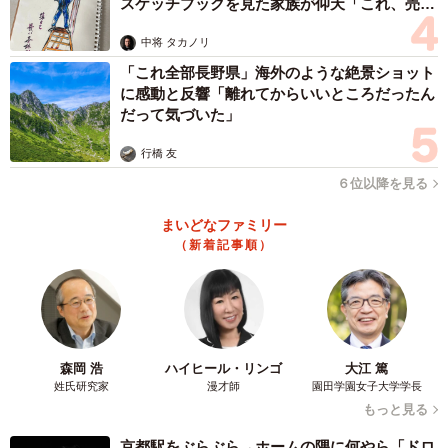
スケッチブックを見た家族が仰天「これ、売れ
ますよ…」
中将 タカノリ
「これ全部長野県」海外のような絶景ショット
に感動と反響「離れてからいいところだったん
だって気づいた」
行橋 友
６位以降を見る
まいどなファミリー
（新着記事順）
森岡 浩
ハイヒール・リンゴ
大江 篤
姓氏研究家
漫才師
園田学園女子大学学長
もっと見る
京都駅をぶらぶら→ホームの隅に何やら「ドロ