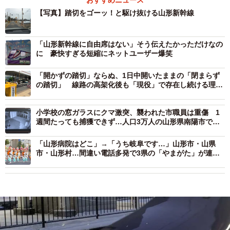
【写真】踏切をゴーッ！と駆け抜ける山形新幹線
「山形新幹線に自由席はない」そう伝えたかっただけなの
に 豪快すぎる短縮にネットユーザー爆笑
「開かずの踏切」ならぬ、1日中開いたままの「閉まらず
の踏切」 線路の高架化後も「現役」で存在し続ける理由
とは
小学校の窓ガラスにクマ激突、襲われた市職員は重傷 1
週間たっても捕獲できず…人口3万人の山形県南陽市で警
戒続く
「山形病院はどこ」→「うち岐阜です…」山形市・山県
市・山形村…間違い電話多発で3県の「やまがた」が連携
協定締結