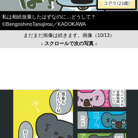
私は相続放棄したはずなのに…どうして？
©BengoshinoTanujirou／KADOKAWA
まだまだ画像は続きます。画像（10/13）
↓ スクロールで次の写真 ↓