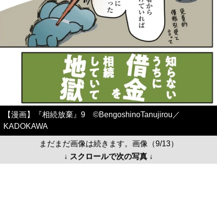
【漫画】『相続放棄』9 ©BengoshinoTanujirou／
KADOKAWA
まだまだ画像は続きます。画像（9/13）
↓ スクロールで次の写真 ↓