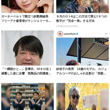
ガーターベルトで際立つ妖艶脚線美
８月のロト6はこの方法で買え!!６つの
フリーアナ森香澄がランジェリーモデ
数字が『完全一致』する方法
ルに ｢PE...
PR(株式会社MURA)
「一瞬誰かと…」彦摩呂、30キロ近く
紗栄子の長男 18歳のモデル、カジュ
減量した姿に反響 既製品の防護服が
アルコーデのおしゃれ近影が「両親の
着られると...
いいとこ取...