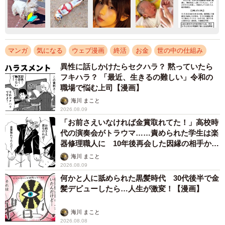
マンガ
気になる
ウェブ漫画
終活
お金
世の中の仕組み
異性に話しかけたらセクハラ？ 黙っていたら
フキハラ？ 「最近、生きるの難しい」令和の
職場で悩む上司【漫画】
海川 まこと
2026.08.09
「お前さえいなければ金賞取れてた！」高校時
代の演奏会がトラウマ……責められた学生は楽
器修理職人に 10年後再会した因縁の相手から
思わぬ申し出【漫画】
海川 まこと
2026.08.09
何かと人に舐められた黒髪時代 30代後半で金
髪デビューしたら…人生が激変！【漫画】
海川 まこと
2026.08.08