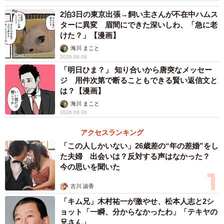
2泊3日の東京出張→飼い主さんが不在中ハムス
ターに異変 眉間にできた深いしわ、「急に老
けた？」【漫画】
海川 まこと
2026.08.08
「明日ひま？」 知り合いから唐突なメッセー
ジ 用件次第で断ることもできる賢い返信文と
は？【漫画】
海川 まこと
2026.08.06
アクセスランキング
「この人しかいない」26歳差の“年の差婚”をし
た夫婦 出会いは？反対する声はなかった？
今の思いを聞いた
古川 諭香
「キム兄」木村祐一が激やせ、松本人志と2シ
ョット「一瞬、分からなかったわ」「テキヤの
兄さん」