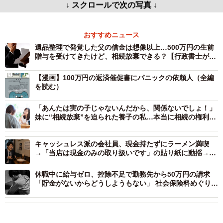
↓ スクロールで次の写真 ↓
おすすめニュース
遺品整理で発覚した父の借金は想像以上…500万円の生前
贈与を受けてきたけど、相続放棄できる？【行政書士が解
説】
【漫画】100万円の返済催促書にパニックの依頼人（全編
を読む）
「あんたは実の子じゃないんだから、関係ないでしょ！」
妹に“相続放棄”を迫られた養子の私…本当に相続の権利は
ないの？【行政書士が解説】
キャッシュレス派の会社員、現金持たずにラーメン満喫
→「当店は現金のみの取り扱いです」の貼り紙に動揺→店
外のATMに行こうとしたら店員から一喝された！【弁護士
が解説】
休職中に給与ゼロ、控除不足で勤務先から50万円の請求
「貯金がないからどうしようもない」 社会保険料めぐり同
情の声