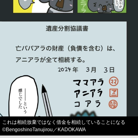
これは相続放棄ではなく借金を相続していることになる
©BengoshinoTanujirou／KADOKAWA