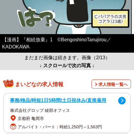
【漫画】『相続放棄』1 ©BengoshinoTanujirou／
KADOKAWA
まだまだ画像は続きます。画像（2/13）
↓ スクロールで次の写真 ↓
まいどなの求人情報
求人情報一覧へ
事務/検品/時短1日5時間/土日祝休み/直接雇用
株式会社グロップ 綾部オフィス
京都府 亀岡市
アルバイト・パート：時給1,250円～1,563円