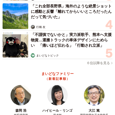
相談に携わる。2022年に北摂パートナーズ事務所を開所
「これ全部長野県」海外のような絶景ショット
に感動と反響「離れてからいいところだったん
し、相続手続き、遺言支援、ペットの相続問題に携わると
だって気づいた」
ともに、同じ道を目指す行政書士の指導にも尽力してい
行橋 友
る。
「不謹慎でないかと」実力派歌手、熊本へ支援
物資…運搬トラックの車体デザインにためら
い 「痛いほど伝わる」「行動され立派」
まいどなトピック
６位以降を見る
まいどなファミリー
（新着記事順）
森岡 浩
ハイヒール・リンゴ
大江 篤