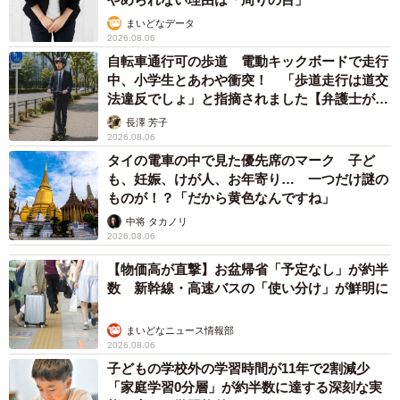
まいどなデータ
2026.08.06
自転車通行可の歩道 電動キックボードで走行
中、小学生とあわや衝突！ 「歩道走行は道交
法違反でしょ」と指摘されました【弁護士が解
説】
長澤 芳子
2026.08.06
タイの電車の中で見た優先席のマーク 子ど
も、妊娠、けが人、お年寄り… 一つだけ謎の
ものが！？「だから黄色なんですね」
中将 タカノリ
2026.08.06
【物価高が直撃】お盆帰省「予定なし」が約半
数 新幹線・高速バスの「使い分け」が鮮明に
まいどなニュース情報部
2026.08.06
子どもの学校外の学習時間が11年で2割減少
「家庭学習0分層」が約半数に達する深刻な実