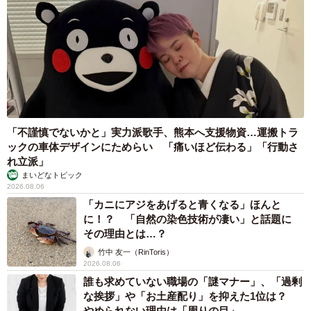
「不謹慎でないかと」実力派歌手、熊本へ支援物資…運搬トラ
ックの車体デザインにためらい 「痛いほど伝わる」「行動さ
れ立派」
まいどなトピック
2026.08.06
「カニにアジをあげると青くなる」ほんと
に！？ 「自然の染色技術が凄い」と話題に
その理由とは…？
竹中 友一（RinToris）
2026.08.06
誰も求めていない職場の「謎マナー」、「過剰
な挨拶」や「お土産配り」を抑えた1位は？
やめられない理由は「周りの目」