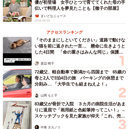
の放棄のような身分行為については、詐害行為取消権の対
優が初登場 女手ひとつで育ててくれた母の手
伝いで料理人を夢見たことも【徹子の部屋】
象とはならない」と判示しています（最高裁判所判決昭和
まいどなニュース
49年9月20日）。
2026.08.05
アクセスランキング
ただしAさんと父親が、父親の債権者の利益を害すると知り
「そのままにしといてください」道路で動けな
ながら生前贈与を実施した場合、債権者がこの生前贈与を
い猫を前に返された一言… 懸命に生きようと
詐害行為として取消し請求することにより、生前贈与が取
した4日間 「命の重さはみんな同じ」保護団
消される可能性があります。
体代表の訴え
渡辺 晴子
72歳父、軽自動車で新潟から四国まで 65歳の
生前贈与を受けていても相続放棄はできるものの、税金や
母と2人で3泊4日の旅 パーキングの休憩まで
他の相続人との関係など、複雑な問題が絡む可能性もあり
分刻み… 「大学生でも組まねえよ！」
ます。イレギュラーな相続上の手続きを検討する際は、専
山岡 もと子
門家に相談することをおすすめします。
83歳父が骨折で入院 ３カ月の病院生活があま
りに退屈で「画用紙と色鉛筆持ってこい！」→
◆松尾武将（まつお・たけまさ）／行政書士 長崎県諫早
スケッチブックを見た家族が仰天「これ、売れ
市出身。大阪府茨木市にて開業。前職の信託銀行員時代に
ますよ…」
1,000件以上の遺言・相続手続きを担当し、3,000件以上の
中将 タカノリ