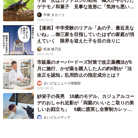
子店 次はカブトムシの幼虫 職人が手がけた
ゲテモノ和菓子 見事な造形に「気持ち悪いく
らいリアル」
中将 タカノリ
2026.08.05
【漫画】中学受験のリアル「あの子、最近見な
いね」…御三家を目指していたはずの家庭が消
えていく 限界を迎えた子を目の当りに
松波 穂乃圭
2026.08.05
市販薬のオーバードーズ対策で改正薬機法が5
月に施行、かぜ薬を購入した人の約6割が「法
改正を認知」乱用防止の指定成分とは？
まいどなニュース情報部
2026.08.05
紗栄子の長男 18歳のモデル、カジュアルコー
デのおしゃれ近影が「両親のいいとこ取りの美
しいお顔立ち」 9歳に渡英し全寮制カレッジ
で学ぶ
まいどなメディア
2026.08.05