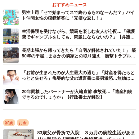
パートナーズ行政書士事務所の松尾武将さんに聞きまし
おすすめニュース
た。
男性上司「セで始まってスで終わるものなーんだ？」バイ
ト仲間女性の模範解答に「完璧な返し！」
ー生前贈与を受けていても相続放棄はできますか
生活保護を受けながら、競馬を楽しむ友人が心配…「保護
費でギャンブルをしても、問題にならないの？」【弁護士
が解説】
生前贈与と相続放棄は法律上それぞれ独立した法律行為で
長期出張から帰ってきたら「自宅が解体されていた！」 築
あり、生前贈与を受けたことが相続放棄の妨げにはなりま
50年の平屋…まさかの隣家との取り違え 衝撃トラブルの
せん。家庭裁判所が相続放棄の申述を受理する条件は「自
補償は？【不動産鑑定士が解説】
己のために相続の開始があったことを知った時から原則3ヶ
「お前が生まれたのが人生最大の過ち」「財産を得たらと
月以内に行う」「その相続人が、相続財産を処分するなど
っとと失せろ」侮辱的な父の遺言書に長男激怒…無効は主
張できるか【行政書士が解説】
一定の態度をとっていない場合」とされていますが、そも
20年同棲したパートナーが入籍直前 事故死…「遺産相続
そも生前贈与で受け取った財産は相続財産ではないため、
できるのでしょうか」【行政書士が解説】
相続放棄の判断には影響しません。
なお、遺産分割の場面では、生前贈与で受け取った財産が
家族
お金
特別受益とされ、持ち戻しの免除もされていない場合に
83歳父が骨折で入院 ３カ月の病院生活があま
は、具体的相続分を計算するうえで、「みなし相続財産」