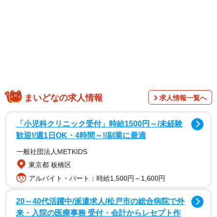
1/1
父の死後に発覚した多額の借金…生前贈与はどうなるの？ ※画像はイ
メージです（NOBU/stock.adobe.com）
まいどなの求人情報
求人情報一覧へ
「小児科クリニック受付」時給1500円～/未経験
歓迎!/週1日OK・4時間～!/副業に最適
一般社団法人METKIDS
東京都 板橋区
アルバイト・パート：時給1,500円～1,600円
20～40代活躍中/派遣求人/松戸市の総合病院で外
来・入院の医療事務 受付・会計からレセプト作