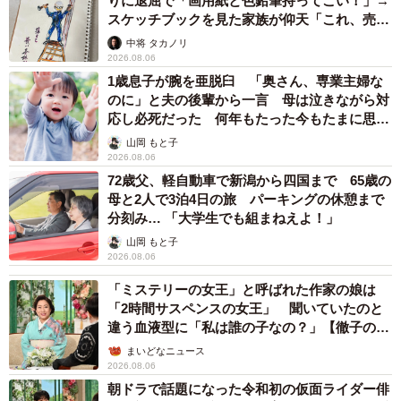
りに退屈で「画用紙と色鉛筆持ってこい！」→
スケッチブックを見た家族が仰天「これ、売れ
として相続財産に加算されることがあります。
ますよ…」
中将 タカノリ
2026.08.06
また、相続税を計算する場面では、相続開始前3〜7年以内
1歳息子が腕を亜脱臼 「奥さん、専業主婦な
に行われた相続人に対する一定の財産の生前贈与は、相続
のに」と夫の後輩から一言 母は泣きながら対
税の課税対象財産となる場合があるため注意が必要です。
応し必死だった 何年もたった今もたまに思い
出し…
山岡 もと子
2026.08.06
ー父親の借金を知っていたらどうなりますか
72歳父、軽自動車で新潟から四国まで 65歳の
母と2人で3泊4日の旅 パーキングの休憩まで
債権者によって「詐害行為取消権」が行使されるかどうか
分刻み… 「大学生でも組まねえよ！」
が問題となる場合があります。詐害行為取消権は民法第424
山岡 もと子
2026.08.06
条に規定されており、債務者が債権者を害することを知っ
て行った行為に対して、債権者が裁判所に取消しを求める
「ミステリーの女王」と呼ばれた作家の娘は
「2時間サスペンスの女王」 聞いていたのと
ことができる権利をいいます。
違う血液型に「私は誰の子なの？」【徹子の部
屋】
まいどなニュース
今回のケースではAさんは父親の借金を知りませんでした
2026.08.06
が、もし借金の存在を知っていた場合も裁判所は、「相続
朝ドラで話題になった令和初の仮面ライダー俳