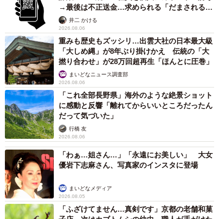
→最後は不正送金…求められる「だまされる前
提」の対策
井二 かける
2026.08.06
重みも歴史もズッシリ…出雲大社の日本最大級
「大しめ縄」が8年ぶり掛けかえ 伝統の「大
撚り合わせ」が28万回超再生「ほんとに圧巻」
まいどなニュース調査部
2026.08.06
「これ全部長野県」海外のような絶景ショット
に感動と反響「離れてからいいところだったん
だって気づいた」
行橋 友
2026.08.06
「わぁ…姐さん…」「永遠にお美しい」 大女
優岩下志麻さん、写真家のインスタに登場
まいどなメディア
2026.08.05
「ふざけてません…真剣です」京都の老舗和菓