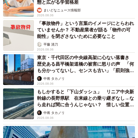
態と広がる学習格差
まいどなニュース情報部
2026.08.06
「事故物件」という言葉のイメージにとらわれ
ていませんか？ 不動産業者が語る「物件の可
能性」を閉ざさないために必要なこと
平藤 清刀
2026.08.06
東京・千代田区の中央線高架に心ない落書き
歴史ある昌平橋架道橋の被害に怒りの声 「何
も分かってないし、センスも古い」「罰則強化
して」
中将 タカノリ
2026.08.06
もしかすると「下山ダッシュ」 リニア中央新
幹線の長野県駅 在来線との乗り継ぎなし→な
ら走れば間に合うんじゃない？ 惜しい位置関
係が反響
中将 タカノリ
2026.08.06