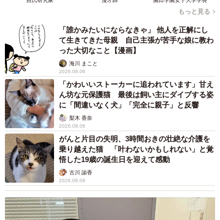
姓氏研究家
漫才師
園田学園女子大学学長
もっと見る
「誰かみたいにならなきゃ」 他人を正解にし
て生きてきた母親 自己主張が苦手な娘に教わ
った大切なこと【漫画】
海川 まこと
2026.08.06
「かわいいストーカーに追われています」甘え
ん坊な元保護猫 最後は飼い主にダイブする姿
に「間違いなく犬」「完全に親子」と反響
梨木 香奈
2026.08.06
がんと片目の失明、3時間おきの壮絶な介護を
乗り越えた猫 「叶わないかもしれない」と覚
悟した19歳の誕生日を迎えて感動
古川 諭香
2026.08.06