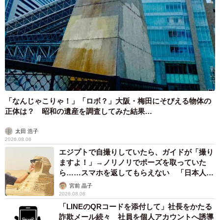
「なんじゃこりゃ！」「ロボ？」大阪・梅田にそびえる物体の
正体は？ 昭和の遺産を調査してみた結果…
太田 浩子
2026.08.06
エジプトで自撮りしていたら、ガイドが「撮り
ますよ！」→ノリノリでポーズを取っていた
ら……スマホを返してもらえない 「日本人は
カモ代表かも」「私は6時間で3万円払った」
宮前 晶子
2026.08.06
「LINEのQRコードを添付して」社長をかたる
詐欺メール続々 社員を個人アカウントへ誘導