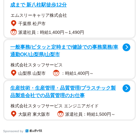
成まで 新八柱駅徒歩12分
エムスリーキャリア株式会社
遺品整理中に見つかった一通の封筒には、父が抱えていた
千葉県 松戸市
多額の借金の明細が記されていました。借金の総額は、Aさ
派遣社員：時給1,400円～1,490円
んの想像をはるかに超えるものでした。
一般事務/ピタッと定時まで/健診での事務業務/車
通勤OK/山梨県/山梨市
父の会社経営の話は聞いていましたが、まさかこれほどの
借金があるとは夢にも思っていませんでした。途方に暮れ
株式会社スタッフサービス
たAさんは、相続放棄を検討し始めます。ただ相続放棄をし
山梨県 山梨市
：時給1,400円～
た場合、これまで受けてきた生前贈与はどうなるのか気に
生産技術・生産管理・品質管理/プラスチック製
なりました。
品製造会社での品質管理のお仕事
株式会社スタッフサービス エンジニアガイド
相続放棄をすれば借金から逃れられるかもしれません。し
大阪府 東大阪市
派遣社員：時給1,500円～
かし、それによって過去の贈与が無効になるのであれば、
大切な父からの贈り物を失うことになります。生前贈与を
Sponsored by
受け取っていても、相続放棄はできるのでしょうか。北摂