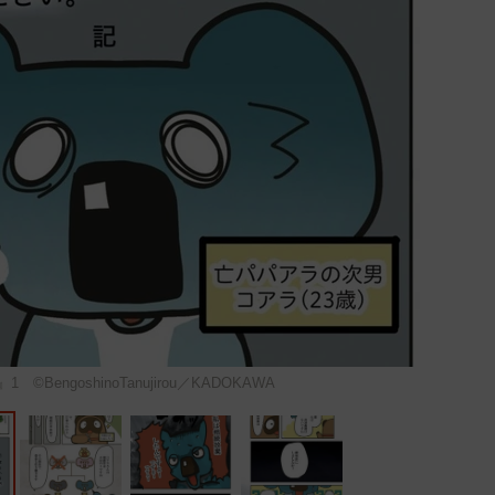
BengoshinoTanujirou／KADOKAWA