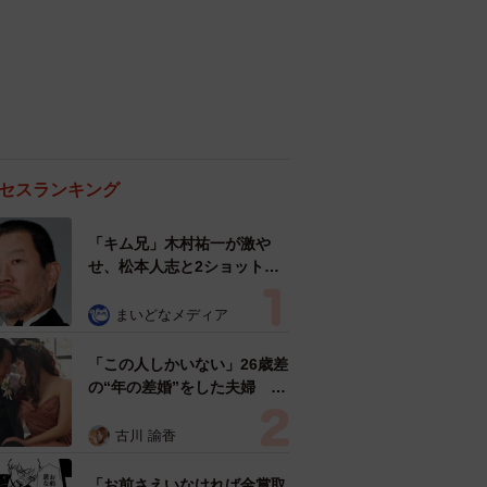
セスランキング
「キム兄」木村祐一が激や
せ、松本人志と2ショット
「一瞬、分からなかったわ」
「テキヤの兄さん」
まいどなメディア
「この人しかいない」26歳差
の“年の差婚”をした夫婦 出
会いは？反対する声はなかっ
た？ 今の思いを聞いた
古川 諭香
「お前さえいなければ金賞取