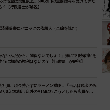
父の借金は想像以上…500万円の生前贈与を受けてきた
る？【行政書士が解説】
の返済催促書にパニックの依頼人（全編を読む）
ゃないんだから、関係ないでしょ！」妹に“相続放棄”を
本当に相続の権利はないの？【行政書士が解説】
会社員、現金持たずにラーメン満喫→「当店は現金のみ
貼り紙に動揺→店外のATMに行こうとしたら店員から
士が解説】