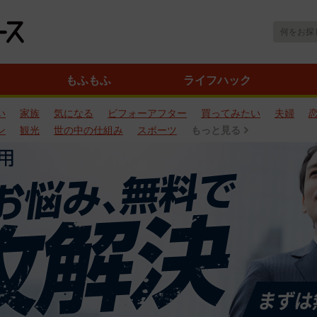
もふもふ
ライフハック
い
家族
気になる
ビフォーアフター
買ってみたい
夫婦
ン
観光
世の中の仕組み
スポーツ
もっと見る