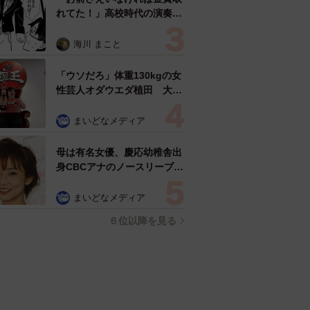
れてた！」高校時代の演奏会
がトラウマ……責められた学
生は楽器修理職人に 10年後
海川 まこと
再会した因縁の相手から思わ
ぬ申し出【漫画】
「ウソだろ」体重130kgの女
性芸人オダウエダ植田 大学
時代のほっそり姿に「マジ
で」
まいどなメディア
母は有名女優、慶応幼稚舎出
身CBCアナのノースリーブ姿
「育ちの良さが表情に表れて
る」「天使の笑顔」
まいどなメディア
６位以降を見る