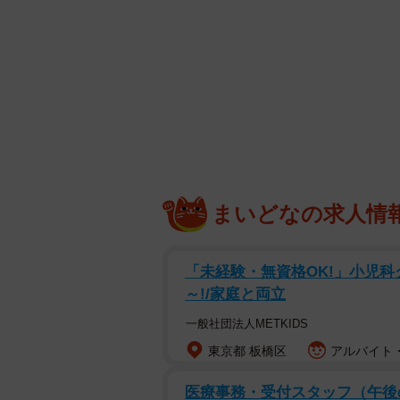
まいどなの求人情
「未経験・無資格OK!」小児科ク
～!/家庭と両立
一般社団法人METKIDS
東京都 板橋区
アルバイト・
医療事務・受付スタッフ（午後