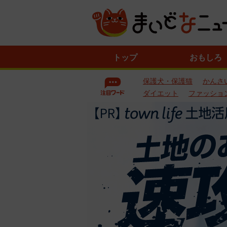
ニ
トップ
おもしろ
ュ
ー
保護犬・保護猫
かんさ
ス
一
ダイエット
ファッショ
覧