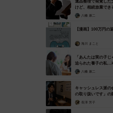
遺品整理で発覚した
けど、相続放棄でき
八幡 康二
【漫画】100万円
海川 まこと
「あんたは実の子じ
迫られた養子の私…
八幡 康二
キャッシュレス派の
の取り扱いです」の
一喝された！【弁護
長澤 芳子