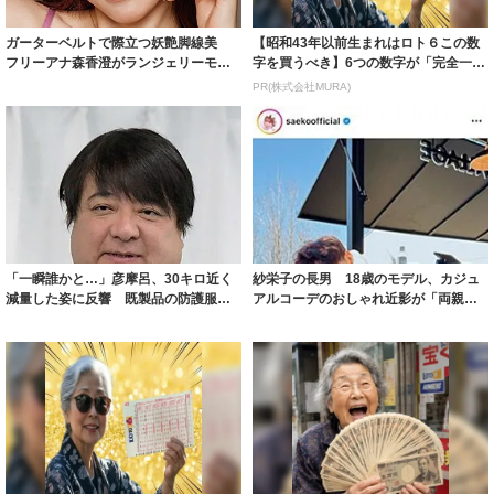
ガーターベルトで際立つ妖艶脚線美
【昭和43年以前生まれはロト６この数
フリーアナ森香澄がランジェリーモデ
字を買うべき】6つの数字が「完全一
ルに ｢PE...
致」する方...
PR(株式会社MURA)
「一瞬誰かと…」彦摩呂、30キロ近く
紗栄子の長男 18歳のモデル、カジュ
減量した姿に反響 既製品の防護服が
アルコーデのおしゃれ近影が「両親の
着られると...
いいとこ取...