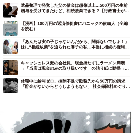
遺品整理で発覚した父の借金は想像以上…500万円の生前
贈与を受けてきたけど、相続放棄できる？【行政書士が解
説】
【漫画】100万円の返済催促書にパニックの依頼人（全編
を読む）
「あんたは実の子じゃないんだから、関係ないでしょ！」
妹に“相続放棄”を迫られた養子の私…本当に相続の権利は
ないの？【行政書士が解説】
キャッシュレス派の会社員、現金持たずにラーメン満喫
→「当店は現金のみの取り扱いです」の貼り紙に動揺→店
外のATMに行こうとしたら店員から一喝された！【弁護士
が解説】
休職中に給与ゼロ、控除不足で勤務先から50万円の請求
「貯金がないからどうしようもない」 社会保険料めぐり同
情の声