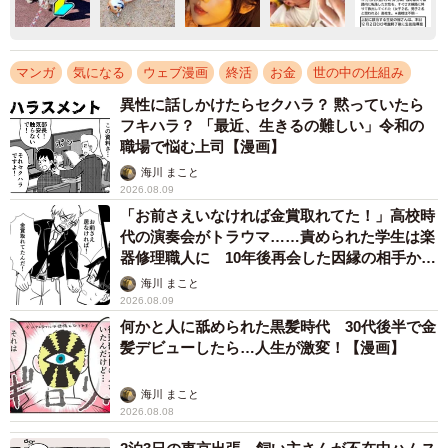
マンガ
気になる
ウェブ漫画
終活
お金
世の中の仕組み
異性に話しかけたらセクハラ？ 黙っていたら
フキハラ？ 「最近、生きるの難しい」令和の
職場で悩む上司【漫画】
海川 まこと
2026.08.09
「お前さえいなければ金賞取れてた！」高校時
代の演奏会がトラウマ……責められた学生は楽
器修理職人に 10年後再会した因縁の相手から
思わぬ申し出【漫画】
海川 まこと
2026.08.09
何かと人に舐められた黒髪時代 30代後半で金
髪デビューしたら…人生が激変！【漫画】
海川 まこと
2026.08.08