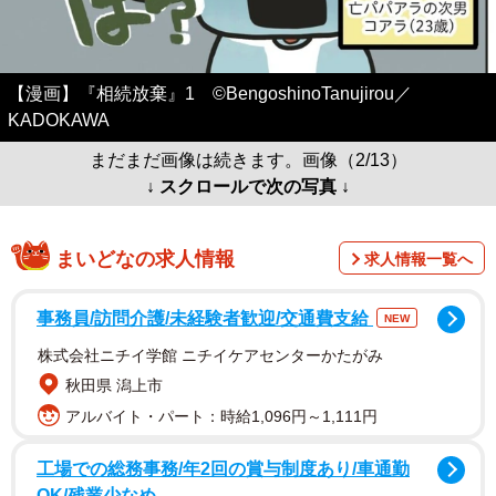
【漫画】『相続放棄』1 ©BengoshinoTanujirou／
KADOKAWA
まだまだ画像は続きます。画像（2/13）
↓ スクロールで次の写真 ↓
まいどなの求人情報
求人情報一覧へ
事務員/訪問介護/未経験者歓迎/交通費支給
NEW
株式会社ニチイ学館 ニチイケアセンターかたがみ
秋田県 潟上市
アルバイト・パート：時給1,096円～1,111円
工場での総務事務/年2回の賞与制度あり/車通勤
OK/残業少なめ