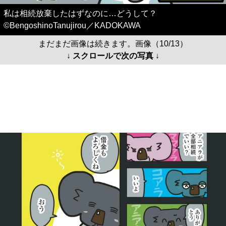
私は相続放棄したはずなのに…どうして？
©BengoshinoTanujirou／KADOKAWA
まだまだ画像は続きます。画像（10/13）
↓ スクロールで次の写真 ↓