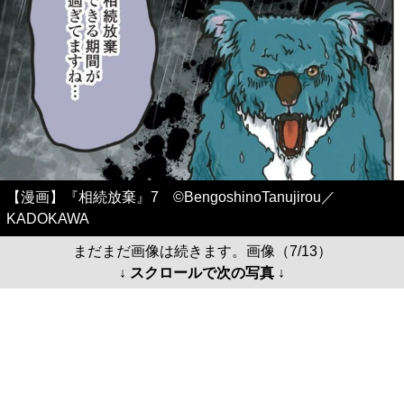
【漫画】『相続放棄』7 ©BengoshinoTanujirou／
KADOKAWA
まだまだ画像は続きます。画像（7/13）
↓ スクロールで次の写真 ↓