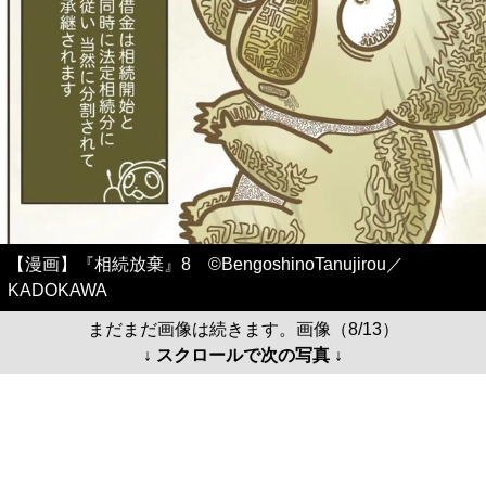
【漫画】『相続放棄』8 ©BengoshinoTanujirou／
KADOKAWA
まだまだ画像は続きます。画像（8/13）
↓ スクロールで次の写真 ↓