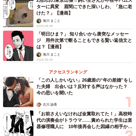
2泊3日の東京出張→飼い主さんが不在中ハムス
ターに異変 眉間にできた深いしわ、「急に老
けた？」【漫画】
海川 まこと
2026.08.08
「明日ひま？」 知り合いから唐突なメッセー
ジ 用件次第で断ることもできる賢い返信文と
は？【漫画】
海川 まこと
2026.08.06
アクセスランキング
「この人しかいない」26歳差の“年の差婚”をし
た夫婦 出会いは？反対する声はなかった？
今の思いを聞いた
古川 諭香
「お前さえいなければ金賞取れてた！」高校時
代の演奏会がトラウマ……責められた学生は楽
器修理職人に 10年後再会した因縁の相手から
思わぬ申し出【漫画】