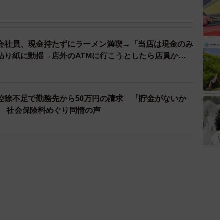
会社員、現金持たずにラーメン満喫→「当店は現金のみ
貼り紙に動揺→店外のATMに行こうとしたら店員から
士が解説】
控除不足で勤務先から50万円の請求 「貯金がないか
」 社会保険料めぐり同情の声