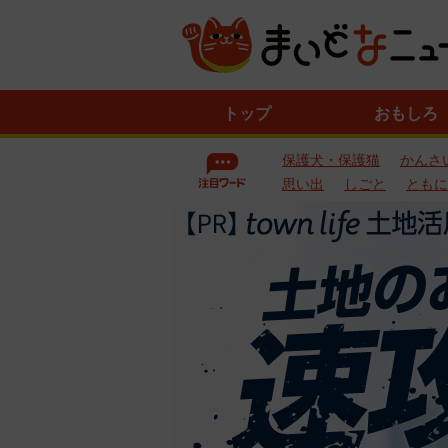
ニ
トップ
おもしろ
ュ
ー
保護犬・保護猫
かんさ
ス
一
思い出
しごと
ともに
覧