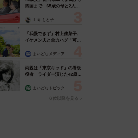
四国まで 65歳の母と2人で
3泊4日の旅 パーキングの休
憩まで分刻み… 「大学生で
山岡 もと子
も組まねえよ！」
「我慢できず」村上佳菜子、
イケメン夫と全力ハグ「可愛
いふたり」「素敵なご夫婦」
まいどなメディア
両親は「東京キッド」の看板
役者 ライダー演じた42歳元
俳優が再婚妻との「ウエディ
ングフォト」計画を明言
まいどなトピック
「センスあるカメラマン求
６位以降を見る
む」