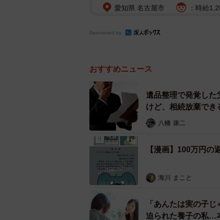
愛知県 名古屋市
：時給1,2
Sponsored by
おすすめニュース
遺品整理で発覚した
けど、相続放棄でき
八幡 康二
【漫画】100万円
海川 まこと
「あんたは実の子じ
迫られた養子の私…