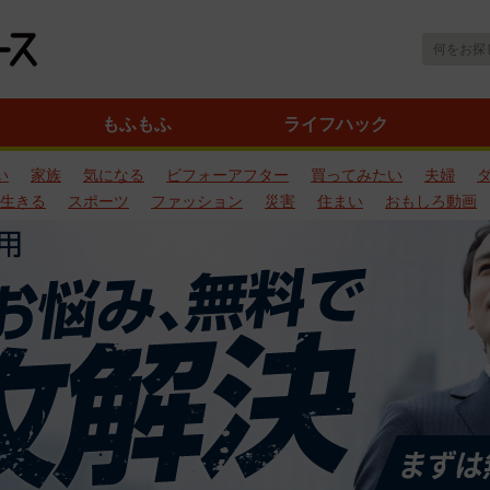
もふもふ
ライフハック
い
家族
気になる
ビフォーアフター
買ってみたい
夫婦
生きる
スポーツ
ファッション
災害
住まい
おもしろ動画