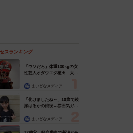
セスランキング
「ウソだろ」体重130kgの女
性芸人オダウエダ植田 大学
時代のほっそり姿に「マジ
で」
まいどなメディア
「化けましたね～」10歳で綾
瀬はるかの娘役→雰囲気ガラ
リの18歳に成長 「メイクで
雰囲気が」「宝塚に入れそ
まいどなメディア
う」
72歳父、軽自動車で新潟から