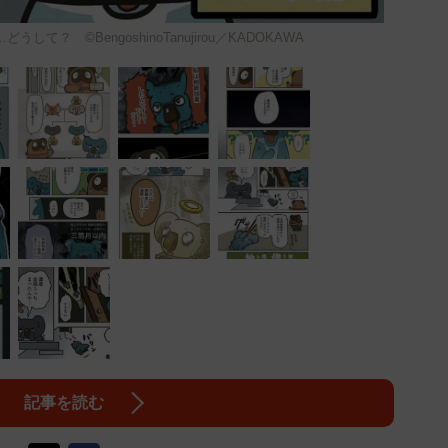
て？ ©BengoshinoTanujirou／KADOKAWA
記事を読む