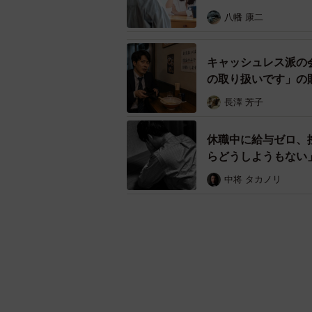
八幡 康二
キャッシュレス派の
の取り扱いです」の
一喝された！【弁護
長澤 芳子
休職中に給与ゼロ、
らどうしようもない
中将 タカノリ