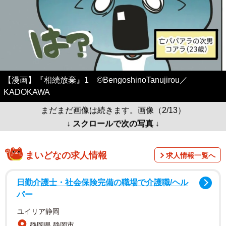
【漫画】『相続放棄』1 ©BengoshinoTanujirou／
KADOKAWA
まだまだ画像は続きます。画像（2/13）
↓ スクロールで次の写真 ↓
まいどなの求人情報
求人情報一覧へ
日勤介護士・社会保険完備の職場で介護職/ヘル
パー
ユイリア静岡
静岡県 静岡市