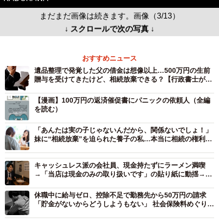
まだまだ画像は続きます。画像（3/13）
↓ スクロールで次の写真 ↓
おすすめニュース
遺品整理で発覚した父の借金は想像以上…500万円の生前
贈与を受けてきたけど、相続放棄できる？【行政書士が解
説】
【漫画】100万円の返済催促書にパニックの依頼人（全編
を読む）
「あんたは実の子じゃないんだから、関係ないでしょ！」
妹に“相続放棄”を迫られた養子の私…本当に相続の権利は
ないの？【行政書士が解説】
キャッシュレス派の会社員、現金持たずにラーメン満喫
→「当店は現金のみの取り扱いです」の貼り紙に動揺→店
外のATMに行こうとしたら店員から一喝された！【弁護士
が解説】
休職中に給与ゼロ、控除不足で勤務先から50万円の請求
「貯金がないからどうしようもない」 社会保険料めぐり同
情の声