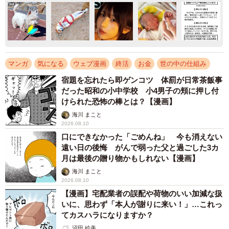
マンガ
気になる
ウェブ漫画
終活
お金
世の中の仕組み
宿題を忘れたら即ゲンコツ 体罰が日常茶飯事
だった昭和の小中学校 小4男子の頬に押し付
けられた恐怖の棒とは？【漫画】
海川 まこと
2026.08.10
口にできなかった「ごめんね」 今も消えない
遠い日の後悔 がんで弱った父と過ごした3カ
月は最後の贈り物かもしれない【漫画】
海川 まこと
2026.08.10
【漫画】宅配業者の誤配や荷物のいい加減な扱
いに、思わず「本人が謝りに来い！」…これっ
てカスハラになりますか？
沼田 絵美