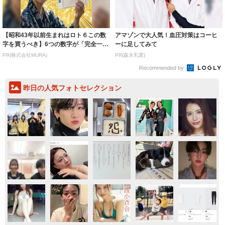
【昭和43年以前生まれはロト６この数
アマゾンで大人気！血圧対策はコーヒ
字を買うべき】6つの数字が「完全一
ーに足してみて
致」する方...
PR(株式会社MURA)
PR(森永乳業)
Recommended by
昨日の人気フォトセレクション