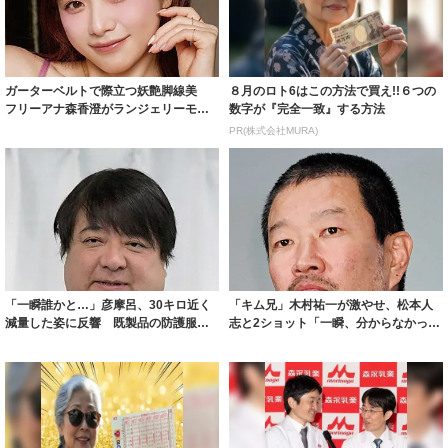
ガーターベルトで際立つ妖艶脚線美
８月のロト6はこの方法で買え!!６つの
フリーアナ森香澄がランジェリーモデ
数字が『完全一致』する方法
ルに ｢PE...
PR(株式会社MURA)
「一瞬誰かと…」彦摩呂、30キロ近く
「キム兄」木村祐一が激やせ、松本人
減量した姿に反響 既製品の防護服が
志と2ショット「一瞬、分からなかった
着られると...
わ」「テキ...