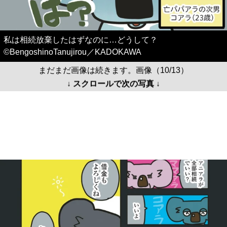
私は相続放棄したはずなのに…どうして？
©BengoshinoTanujirou／KADOKAWA
まだまだ画像は続きます。画像（10/13）
↓ スクロールで次の写真 ↓