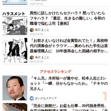
2026.08.10
異性に話しかけたらセクハラ？ 黙っていたら
フキハラ？ 「最近、生きるの難しい」令和の
職場で悩む上司【漫画】
海川 まこと
2026.08.09
「お前さえいなければ金賞取れてた！」高校時
代の演奏会がトラウマ……責められた学生は楽
器修理職人に 10年後再会した因縁の相手から
思わぬ申し出【漫画】
海川 まこと
2026.08.09
アクセスランキング
「キム兄」木村祐一が激やせ、松本人志と2シ
ョット「一瞬、分からなかったわ」「テキヤの
兄さん」
まいどなメディア
「完全に旅館だ」お盆も仕事…30代独身男性、
自宅で旅館料理を再現 「マジですごい」「天