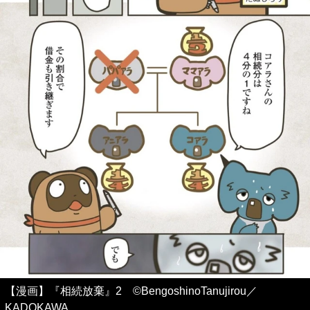
【漫画】『相続放棄』2 ©BengoshinoTanujirou／
KADOKAWA