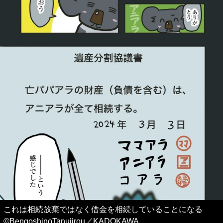
これは相続放棄ではなく借金を相続していることになる
©BengoshinoTanujirou／KADOKAWA