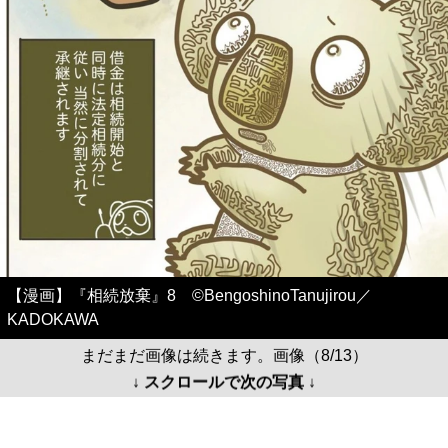
【漫画】『相続放棄』8 ©BengoshinoTanujirou／
KADOKAWA
まだまだ画像は続きます。画像（8/13）
↓ スクロールで次の写真 ↓