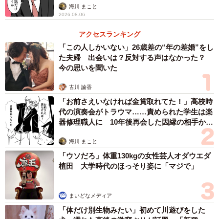
海川 まこと
2026.08.06
アクセスランキング
「この人しかいない」26歳差の“年の差婚”をし
た夫婦 出会いは？反対する声はなかった？
今の思いを聞いた
古川 諭香
「お前さえいなければ金賞取れてた！」高校時
代の演奏会がトラウマ……責められた学生は楽
器修理職人に 10年後再会した因縁の相手から
思わぬ申し出【漫画】
海川 まこと
「ウソだろ」体重130kgの女性芸人オダウエダ
植田 大学時代のほっそり姿に「マジで」
まいどなメディア
「体だけ別生物みたい」初めて川遊びをした