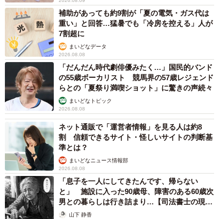
2026.08.09
補助があっても約9割が「夏の電気・ガス代は
重い」と回答…猛暑でも「冷房を控える」人が
7割超に
まいどなデータ
2026.08.08
「だんだん時代劇俳優みたく…」国民的バンド
の55歳ボーカリスト 競馬界の57歳レジェンド
らとの「夏祭り満喫ショット」に驚きの声続々
まいどなトピック
2026.08.08
ネット通販で「運営者情報」を見る人は約8
割 信頼できるサイト・怪しいサイトの判断基
準とは？
まいどなニュース情報部
2026.08.08
「息子を一人にしてきたんです、帰らない
と」 施設に入った90歳母、障害のある60歳次
男との暮らしは行き詰まり…【司法書士の現場
から】
山下 静香