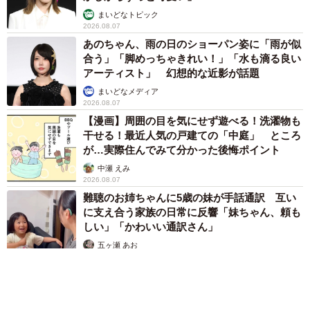
まいどなトピック
2026.08.07
あのちゃん、雨の日のショーパン姿に「雨が似
合う」「脚めっちゃきれい！」「水も滴る良い
アーティスト」 幻想的な近影が話題
まいどなメディア
2026.08.07
【漫画】周囲の目を気にせず遊べる！洗濯物も
干せる！最近人気の戸建ての「中庭」 ところ
が…実際住んでみて分かった後悔ポイント
中瀬 えみ
2026.08.07
難聴のお姉ちゃんに5歳の妹が手話通訳 互い
に支え合う家族の日常に反響「妹ちゃん、頼も
しい」「かわいい通訳さん」
五ヶ瀬 あお
2026.08.07