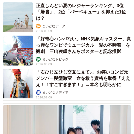
正直しんどい夏のレジャーランキング、3位
「帰省」、2位「バーベキュー」を抑えた1位
は？
まいどなデータ
2026.08.09
「好奇心ハンパない」NHK気象キャスター、真
っ赤なワンピでミュージカル「愛の不時着」を
観劇 三山凌輝さんらポスターと記念撮影
まいどなトピック
2026.08.09
「右ひじ左ひじ交互に見て♪」お笑いコンビ元
メンバー髪型激変 命を救う資格を取得「ええ
え！！すごすぎます！」→本名も明らかに
まいどなメディア
2026.08.09