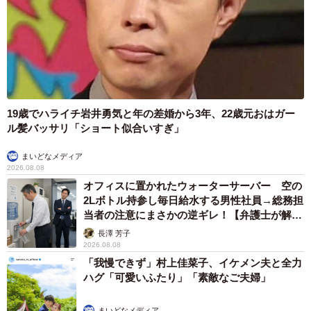
19歳でハライチ岩井勇気と年の差婚から3年、22歳元おはガー
ル髪バッサリ「ショート似合いすぎ」
まいどなメディア
2026.08.08
オフィスに置かれたウォーターサーバー 空の
2Lボトル持参し毎日給水する男性社員→総務担
当者の注意にまさかの逆ギレ！【弁護士が解
説】
長澤 芳子
2026.08.08
「我慢できず」村上佳菜子、イケメン夫と全力
ハグ「可愛いふたり」「素敵なご夫婦」
まいどなメディア