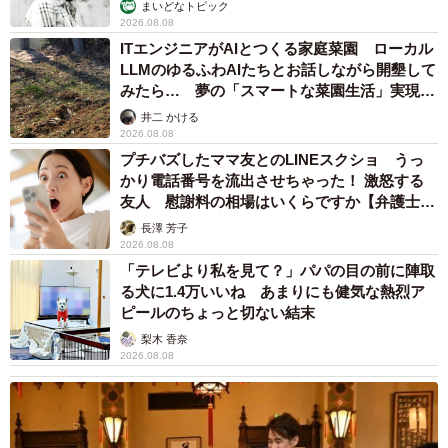
む」
まいどなトピック
2026.08.08
ITエンジニアがAIとつくる家庭菜園 ローカル
LLMのゆるふわAIたちとお話しながら開墾して
みたら… 夢の「スマートな菜園生活」実現な
るか
井二 かける
2026.08.08
プチバズしたママ友とのLINEスクショ うっ
かり電話番号を流出させちゃった！ 激怒する
友人 慰謝料の相場はいくらですか【弁護士が
解説】
長澤 芳子
2026.08.08
「テレビより私を見て？」パパの目の前に陣取
る犬に1.4万いいね あまりにも健気な熱烈ア
ピールのちょっと切ない結末
梨木 香奈
2026.08.08