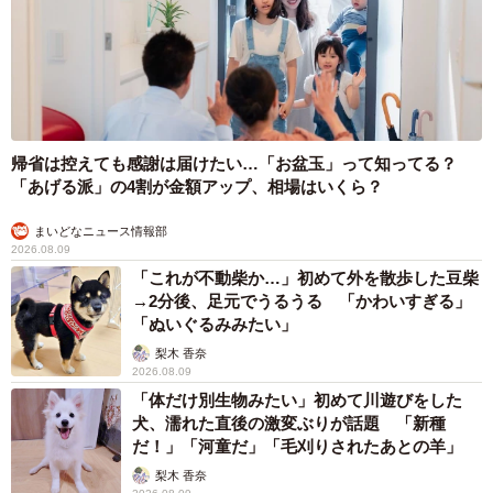
帰省は控えても感謝は届けたい…「お盆玉」って知ってる？
「あげる派」の4割が金額アップ、相場はいくら？
まいどなニュース情報部
2026.08.09
「これが不動柴か…」初めて外を散歩した豆柴
→2分後、足元でうるうる 「かわいすぎる」
「ぬいぐるみみたい」
梨木 香奈
2026.08.09
「体だけ別生物みたい」初めて川遊びをした
犬、濡れた直後の激変ぶりが話題 「新種
だ！」「河童だ」「毛刈りされたあとの羊」
梨木 香奈