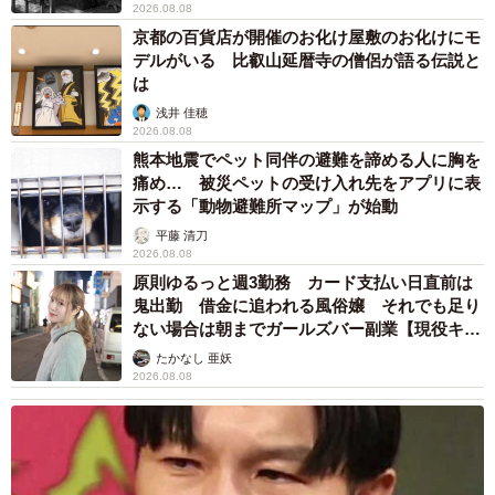
2026.08.08
京都の百貨店が開催のお化け屋敷のお化けにモ
デルがいる 比叡山延暦寺の僧侶が語る伝説と
は
浅井 佳穂
2026.08.08
熊本地震でペット同伴の避難を諦める人に胸を
痛め… 被災ペットの受け入れ先をアプリに表
示する「動物避難所マップ」が始動
平藤 清刀
2026.08.08
原則ゆるっと週3勤務 カード支払い日直前は
鬼出勤 借金に追われる風俗嬢 それでも足り
ない場合は朝までガールズバー副業【現役キャ
ストに取材】
たかなし 亜妖
2026.08.08