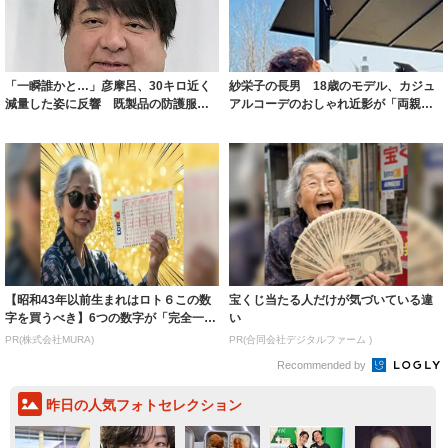
「一瞬誰かと…」彦摩呂、30キロ近く
紗栄子の長男 18歳のモデル、カジュ
減量した姿に反響 既製品の防護服が
アルコーデのおしゃれ近影が「両親の
着られると...
いいとこ取...
【昭和43年以前生まれはロト６この数
宝くじ当たる人だけが気づいている違
字を買うべき】6つの数字が「完全一
い
致」する方...
PR(株式会社MURA)
PR(合同会社デジタルファーム )
Recommended by
昨日の人気フォトセレクション