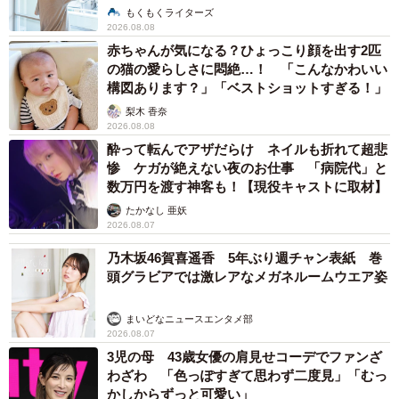
説】
もくもくライターズ
2026.08.08
赤ちゃんが気になる？ひょっこり顔を出す2匹
の猫の愛らしさに悶絶…！ 「こんなかわいい
構図あります？」「ベストショットすぎる！」
梨木 香奈
2026.08.08
酔って転んでアザだらけ ネイルも折れて超悲
惨 ケガが絶えない夜のお仕事 「病院代」と
数万円を渡す神客も！【現役キャストに取材】
たかなし 亜妖
2026.08.07
乃木坂46賀喜遥香 5年ぶり週チャン表紙 巻
頭グラビアでは激レアなメガネルームウエア姿
まいどなニュースエンタメ部
2026.08.07
3児の母 43歳女優の肩見せコーデでファンざ
わざわ 「色っぽすぎて思わず二度見」「むっ
かしからずっと可愛い」