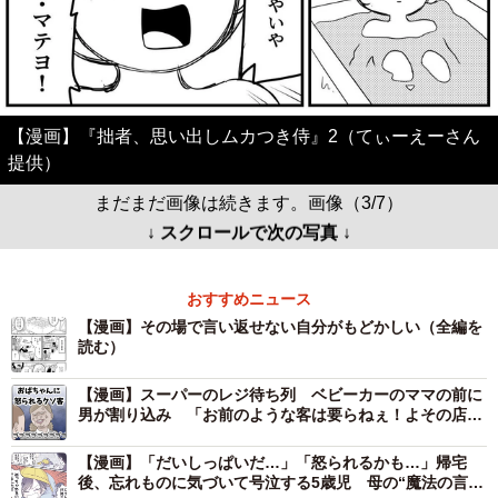
【漫画】『拙者、思い出しムカつき侍』2（てぃーえーさん
提供）
まだまだ画像は続きます。画像（3/7）
↓ スクロールで次の写真 ↓
おすすめニュース
【漫画】その場で言い返せない自分がもどかしい（全編を
読む）
【漫画】スーパーのレジ待ち列 ベビーカーのママの前に
男が割り込み 「お前のような客は要らねぇ！よその店に
行きな」と一喝した店員に拍手喝采
【漫画】「だいしっぱいだ…」「怒られるかも…」帰宅
後、忘れものに気づいて号泣する5歳児 母の“魔法の言