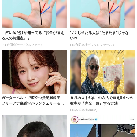
「占い師だけが知ってる〝お金が増え
宝くじ当たる人は“たまたま”じゃな
る人の共通点〟」
い?!
PR(合同会社デジタルファーム )
PR(合同会社デジタルファーム )
ガーターベルトで際立つ妖艶脚線美
８月のロト6はこの方法で買え!!６つの
フリーアナ森香澄がランジェリーモデ
数字が『完全一致』する方法
ルに ｢PE...
PR(株式会社MURA)