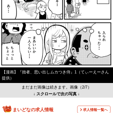
【漫画】『拙者、思い出しムカつき侍』1（てぃーえーさん
提供）
まだまだ画像は続きます。画像（2/7）
↓ スクロールで次の写真 ↓
まいどなの求人情報
求人情報一覧へ