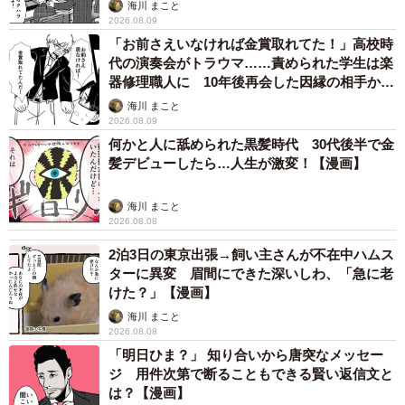
海川 まこと
2026.08.09
「お前さえいなければ金賞取れてた！」高校時
代の演奏会がトラウマ……責められた学生は楽
器修理職人に 10年後再会した因縁の相手から
思わぬ申し出【漫画】
海川 まこと
2026.08.09
何かと人に舐められた黒髪時代 30代後半で金
髪デビューしたら…人生が激変！【漫画】
海川 まこと
2026.08.08
2泊3日の東京出張→飼い主さんが不在中ハムス
ターに異変 眉間にできた深いしわ、「急に老
けた？」【漫画】
海川 まこと
2026.08.08
「明日ひま？」 知り合いから唐突なメッセー
ジ 用件次第で断ることもできる賢い返信文と
は？【漫画】