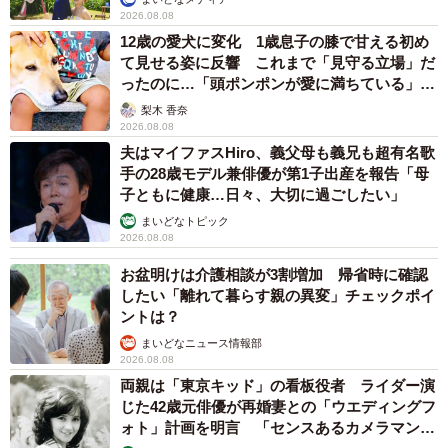
2026.08.08
12歳の愛犬に変化 1歳息子の膝で甘える初め
て見せる姿に反響 これまで「見守る立場」だ
ったのに…「頭ポンポンが愛に満ちている」
「尊…」
梨木 香奈
2026.08.08
夫はマイファスHiro、義父母も義兄も超有名歌
手の28歳モデル兼俳優が第1子出産を報告「母
子ともに健康…日々、大切に過ごしたい」
まいどなトピック
2026.08.08
お盆明けは介護相談が3割増加 帰省時に確認
したい「離れて暮らす親の異変」チェックポイ
ントは？
まいどなニュース情報部
2026.08.08
両親は「東京キッド」の看板役者 ライダー演
じた42歳元俳優が再婚妻との「ウエディングフ
ォト」計画を明言 「センスあるカメラマン求