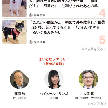
犬、濡れた直後の激変ぶりが話題 「新種
だ！」「河童だ」「毛刈りされたあとの羊」
梨木 香奈
「これが不動柴か…」初めて外を散歩した豆柴
→2分後、足元でうるうる 「かわいすぎる」
「ぬいぐるみみたい」
梨木 香奈
６位以降を見る
まいどなファミリー
（新着記事順）
森岡 浩
ハイヒール・リンゴ
大江 篤
姓氏研究家
漫才師
園田学園女子大学学長
もっと見る