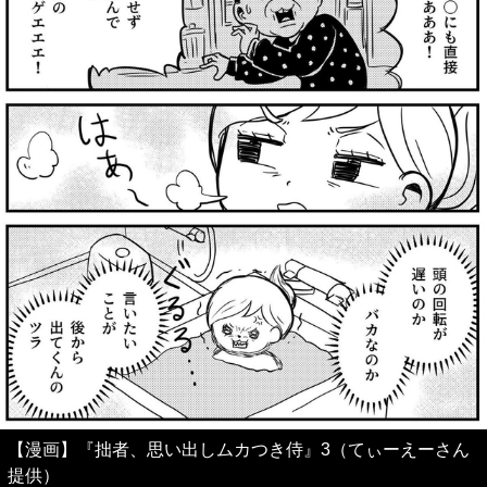
【漫画】『拙者、思い出しムカつき侍』3（てぃーえーさん
提供）