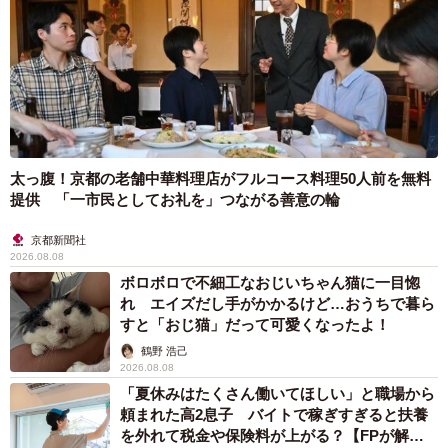
太っ腹！京都の老舗中華料理店がフルコース料理50人前を無料
提供 「一市民としてお礼を」つながる善意の輪
京都新聞社
2026.08.08
ボロボロで不細工なおじいちゃん猫に一目惚
れ エイズだし手がかかるけど…おうちで暮ら
すと「おじ猫」だって可愛くなったよ！
鶴野 浩己
2026.08.08
「夏休みはたくさん働いてほしい」と職場から
頼まれた高2息子 バイトで稼ぎすぎると扶養
を外れて税金や保険料が上がる？【FPが解