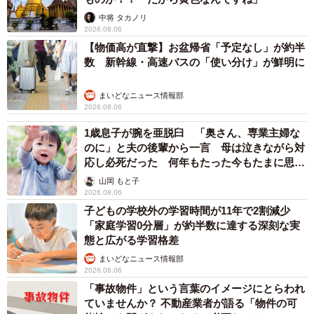
2026.08.06
もしかすると「下山ダッシュ」 リニア中央新
幹線の長野県駅 在来線との乗り継ぎなし→な
ら走れば間に合うんじゃない？ 惜しい位置関
係が反響
中将 タカノリ
2026.08.06
「なんじゃこりゃ！」「ロボ？」大阪・梅田にそびえる物体の
正体は？ 昭和の遺産を調査してみた結果…