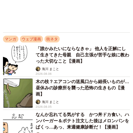
息子がぽつりと本音「今日のごはん全部まずそ
う」 →夫は厳しく叱ったが、妻は…… 夫婦
3/7
で意見がまっぷたつに、これは家庭環境の差？
【漫画】
海川 まこと
横入りを許したことで文句を言われてしまう（てぃーえーさん提供）
2026.08.04
「言わなくても分かるでしょ」 小さな言い争
そして、あの時言えなかった「私だけに文句言うなやああ
いが絶えなかった夫婦に訪れた変化 あなたを
ああ」「確認もせずに割り込んでくんな」などの文句が
迎えてから相手を思う気持ちを取り戻せた【漫
画】
次々と浮かんできます。一通りの文句を言ったその後、女
海川 まこと
2026.08.04
性は言いたいことが出来事の後にしか出てこない自分に、
もどかしさを感じるのでした。
同作について作者のてぃーえーさんに詳しく話を聞きまし
た。