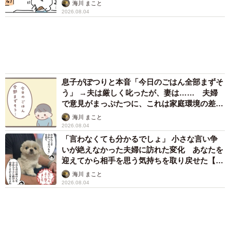
アクセスランキング
「そのままにしといてください」道路で動けな
い猫を前に返された一言… 懸命に生きようと
した4日間 「命の重さはみんな同じ」保護団
体代表の訴え
渡辺 晴子
72歳父、軽自動車で新潟から四国まで 65歳の
母と2人で3泊4日の旅 パーキングの休憩まで
分刻み… 「大学生でも組まねえよ！」
4/7
山岡 もと子
お風呂の中で怒り爆発（てぃーえーさん提供）
83歳父が骨折で入院 ３カ月の病院生活があま
「あの時こう言えば」後悔の連続から生まれた物
りに退屈で「画用紙と色鉛筆持ってこい！」→
スケッチブックを見た家族が仰天「これ、売れ
語
ますよ…」
中将 タカノリ
ー同作を描こうと思ったきっかけはなんだったのでしょう
「これ全部長野県」海外のような絶景ショット
か？
に感動と反響「離れてからいいところだったん
だって気づいた」