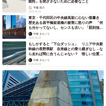
太田 浩子
2026.08.06
エジプトで自撮りしていたら、ガイドが「撮り
ますよ！」→ノリノリでポーズを取っていた
ら……スマホを返してもらえない 「日本人は
カモ代表かも」「私は6時間で3万円払った」
宮前 晶子
2026.08.06
「LINEのQRコードを添付して」社長をかたる
詐欺メール続々 社員を個人アカウントへ誘導
→最後は不正送金…求められる「だまされる前
提」の対策
井二 かける
2026.08.06
重みも歴史もズッシリ…出雲大社の日本最大級
「大しめ縄」が8年ぶり掛けかえ 伝統の「大
撚り合わせ」が28万回超再生「ほんとに圧巻」
まいどなニュース調査部
2026.08.06
「これ全部長野県」海外のような絶景ショット
に感動と反響「離れてからいいところだったん
だって気づいた」
行橋 友