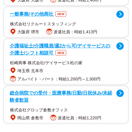
大阪府 大阪市
派遣社員：時給1,400円
一般事務/その他商社
NEW
株式会社リクルートスタッフィング
大阪府 堺市
派遣社員：時給1,413円
てぃーえーさんがX（旧Twitter）に投稿した作品『拙者、思
介護福祉士/介護職員/週2から可/デイサービスの
い出しムカつき侍』は、まさにそんな日常のモヤモヤを描
介護士/シフト相談可
NEW
いています。それは、とある日にメンチカツを買おうとす
松崎商事 株式会社/デイサービス松の家
る人たちが作った行列でのことです。主人公である女性も
埼玉県 北本市
その列に並んでいると、少し前方にできた隙間を見て、お
アルバイト・パート：時給1,200円～1,300円
じさんがサッと割り込んできたのです。嫌な気持ちはした
ものの、その場で注意する勇気は出ず、「1人くらい」と我
総合病院での受付・医療事務/日勤/日祝休み/未経
慢することにしました。
験者歓迎
株式会社グロップ倉敷オフィス
岡山県 倉敷市
派遣社員：時給1,220円