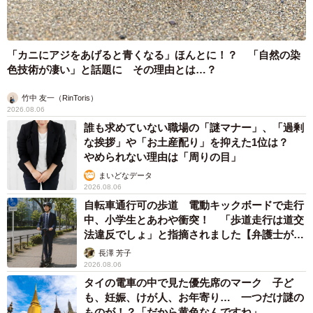
2026.08.06
1歳息子が腕を亜脱臼 「奥さん、専業主婦な
のに」と夫の後輩から一言 母は泣きながら対
応し必死だった 何年もたった今もたまに思い
出し…
山岡 もと子
2026.08.06
子どもの学校外の学習時間が11年で2割減少
「家庭学習0分層」が約半数に達する深刻な実
態と広がる学習格差
まいどなニュース情報部
2026.08.06
「事故物件」という言葉のイメージにとらわれ
ていませんか？ 不動産業者が語る「物件の可
能性」を閉ざさないために必要なこと
平藤 清刀
2026.08.06
東京・千代田区の中央線高架に心ない落書き
歴史ある昌平橋架道橋の被害に怒りの声 「何
も分かってないし、センスも古い」「罰則強化
して」
中将 タカノリ