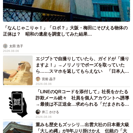
2026.08.06
「ミステリーの女王」と呼ばれた作家の娘は
「2時間サスペンスの女王」 聞いていたのと
違う血液型に「私は誰の子なの？」【徹子の部
屋】
まいどなニュース
2026.08.06
「わぁ…姐さん…」「永遠にお美しい」 大女
優岩下志麻さん、写真家のインスタに登場
まいどなメディア
2026.08.05
「ふざけてません…真剣です」京都の老舗和菓
子店 次はカブトムシの幼虫 職人が手がけた
ゲテモノ和菓子 見事な造形に「気持ち悪いく
らいリアル」
中将 タカノリ
2026.08.05
【漫画】中学受験のリアル「あの子、最近見な
いね」…御三家を目指していたはずの家庭が消
えていく 限界を迎えた子を目の当りに