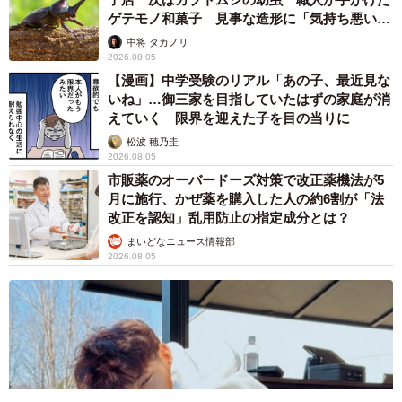
まいどなメディア
2026.08.05
たった50パーツのレゴで作った極小仏壇 ろう
そく、花立て、お供えのご飯、観音開きの扉の
奥には位牌も…「チーンの音が聞こえてきそ
う」
山岡 もと子
2026.08.05
透明感が半端ない！ 「50歳には見えない」
「永遠に綺麗」な内田有紀 ショートヘア＆半
袖白シャツの最強夏コーデ
まいどなメディア
2026.08.05
自転車の「ながらスマホ」罰則、6割超が「内
容は知らない」 利用者の意識と実際の法的知
識にギャップ大きく
まいどなニュース情報部
2026.08.05
涼しい「冷感敷きパッド」を気に入った猫さ
ん、”友達”をヨイショヨイショとご招待、毛づ
くろいでおもてなし