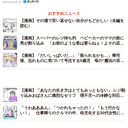
Sponsored by
おすすめニュース
【漫画】その場で言い返せない自分がもどかしい（全編を
読む）
【漫画】スーパーのレジ待ち列 ベビーカーのママの前に
男が割り込み 「お前のような客は要らねぇ！よその店に
行きな」と一喝した店員に拍手喝采
【漫画】「だいしっぱいだ…」「怒られるかも…」帰宅
後、忘れものに気づいて号泣する5歳児 母の“魔法の言
葉”が心をほどいた瞬間
【漫画】「あなたの生き方はとてもみっともない」 レジ割
り込みおばさんに痛烈なセリフ 理不尽への冷静な対応に
喝采！
2/7
「うわあああん」「つかれちゃったの！」「もう行かな
い！」 仕事帰りのクルマの中、幼児化する30代女性に共
私の前の隙間におじさんが横入り（てぃーえーさん提供）
感の嵐 「よかった私だけじゃなかった」
ところがその直後、後ろに並んでいたおばさんに「なんで
横入りを入れちゃうんだよ！」と、まるで自分が悪いかの
マンガ
ウェブ漫画
街ネタ