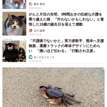
2026.08.06
誰も求めていない職場の「謎マナー」、「過剰
な挨拶」や「お土産配り」を抑えた1位は？
やめられない理由は「周りの目」
まいどなデータ
2026.08.06
自転車通行可の歩道 電動キックボードで走行
中、小学生とあわや衝突！ 「歩道走行は道交
法違反でしょ」と指摘されました【弁護士が解
説】
長澤 芳子
2026.08.06
タイの電車の中で見た優先席のマーク 子ど
も、妊娠、けが人、お年寄り… 一つだけ謎の
ものが！？「だから黄色なんですね」
中将 タカノリ
2026.08.06
【物価高が直撃】お盆帰省「予定なし」が約半
数 新幹線・高速バスの「使い分け」が鮮明に
まいどなニュース情報部