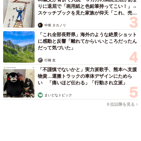
は即座にものを言える人間ではないなと感じています。
まいどなファミリー
（新着記事順）
ーてぃーえーさんご自身、後から当時の状況を思い出して
「あの時こう言えばよかった」と後悔されたことはありま
すか？
これはたくさんあります。文句であったりお祝いの言葉で
森岡 浩
ハイヒール・リンゴ
大江 篤
姓氏研究家
漫才師
園田学園女子大学学長
あったりいろいろな状況がありました。でも後から思って
もっと見る
も仕方がないなあとも思ってあまり考えないようにしてい
「かわいいストーカーに追われています」甘え
ます。
ん坊な元保護猫 最後は飼い主にダイブする姿
に「間違いなく犬」「完全に親子」と反響
＜てぃーえーさん関連情報＞
梨木 香奈
▽X（旧Twitter）
2026.08.06
https://x.com/taworkstyle
がんと片目の失明、3時間おきの壮絶な介護を
乗り越えた猫 「叶わないかもしれない」と覚
悟した19歳の誕生日を迎えて感動
古川 諭香
2026.08.06