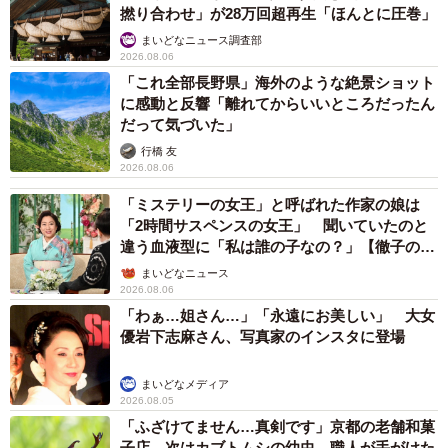
松波 穂乃圭
2026.08.05
市販薬のオーバードーズ対策で改正薬機法が5
月に施行、かぜ薬を購入した人の約6割が「法
改正を認知」乱用防止の指定成分とは？
まいどなニュース情報部
2026.08.05
紗栄子の長男 18歳のモデル、カジュアルコーデのおしゃれ近
影が「両親のいいとこ取りの美しいお顔立ち」 9歳に渡英し全
寮制カレッジで学ぶ