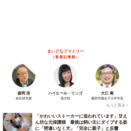
「不謹慎でないかと」実力派歌手、熊本へ支援
物資…運搬トラックの車体デザインにためら
い 「痛いほど伝わる」「行動され立派」
まいどなトピック
2026.08.06
「カニにアジをあげると青くなる」ほんとに！？ 「自然の染
色技術が凄い」と話題に その理由とは…？
竹中 友一（RinToris）