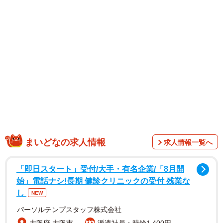
1/7
なんで私が文句言われなきゃいけないの！（てぃーえーさん提供）
まいどなの求人情報
求人情報一覧へ
「即日スタート」受付/大手・有名企業/「8月開
始」電話ナシ!長期 健診クリニックの受付 残業な
し
NEW
パーソルテンプスタッフ株式会社