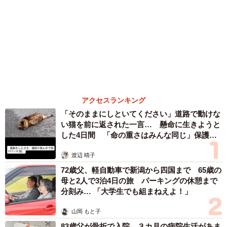
これは僕の体験ではなく、10年以上前に聞いていたラジオ
行橋 友
の体験談を参考にしています。日常のあるあるとか感情の
「不謹慎でないかと」実力派歌手、熊本へ支援
動きをSNS漫画にしている中で後から思い出して腹が立つ
物資…運搬トラックの車体デザインにためら
事ってあるよなと思っていて、そのことを描こうと思って
い 「痛いほど伝わる」「行動され立派」
いました。
まいどなトピック
じゃあ、どんなエピソードが具体的で分かりやすいかなと
６位以降を見る
推敲していた時に昔ラジオで聞いた「行列への割り込み」
エピソードを思い出したのがきっかけでした。
ー作中で「後から思い出すのは、頭の回転が遅いからでは
ないか」という葛藤が描かれていますが、てぃーえーさん
もそのように感じていらっしゃいますか？
僕もそう感じています。論破したりだとか、言いたいこと
を反射で言える人を何人か見てきた中で、比較すると自分