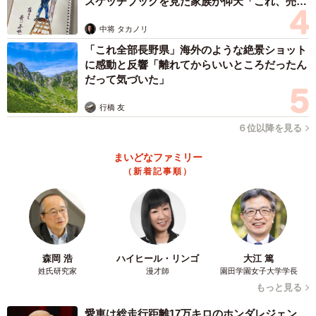
スケッチブックを見た家族が仰天「これ、売れ
ますよ…」
中将 タカノリ
「これ全部長野県」海外のような絶景ショット
に感動と反響「離れてからいいところだったん
だって気づいた」
行橋 友
６位以降を見る
まいどなファミリー
（新着記事順）
4/12
その後も息子がどんな気持ちなのか選択肢で選ばせるなど、色んな工夫
森岡 浩
ハイヒール・リンゴ
大江 篤
をするるしこさん （るしこさん提供）
姓氏研究家
漫才師
園田学園女子大学学長
もっと見る
－イライラせず冷静に話を聞いてあげられるコツなどあり
愛車は総走行距離17万キロのホンダレジェン