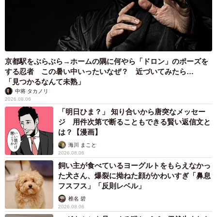
はこう思っているけど、どう伝えたらわかりやすい？」と
聞くこともありますね。一方的に親が話すと耳に入らない
し反抗したくなるものだと思うので、一緒に考える姿勢を
大事にしています。
京都駅をぶらぶら→ホームの隅に何やら「ドロン」のポーズを
する忍者 この暑い中いったいなぜ？ 近づいてみたら…
－印象に残っているコメントはありますか？
「見つかるなんて未熟」
中将 タカノリ
「同じ5歳の男の子を育てています」というコメントをいた
2026.08.06
「明日ひま？」 知り合いから唐突なメッセー
だき、うちだけじゃないんだ…！と心強く感じました。5歳
ジ 用件次第で断ることもできる賢い返信文と
って本当に難しいですよね。感情の言語化がまだできない
は？【漫画】
し、こちらの話もあまり聞いていない。説教っぽくなると
海川 まこと
2026.08.06
すぐに生返事になるので、日々試行錯誤しています。
飼い主が食べているヨーグルトをもらえなかっ
た犬さん、爆裂に拗ねた顔がかわいすぎ「鼻息
＜るしこさん 関連情報＞
フスフス」「反則レベル」
▽X（旧Twitter）
椎名 碧
https://x.com/39baby_com
2026.08.06