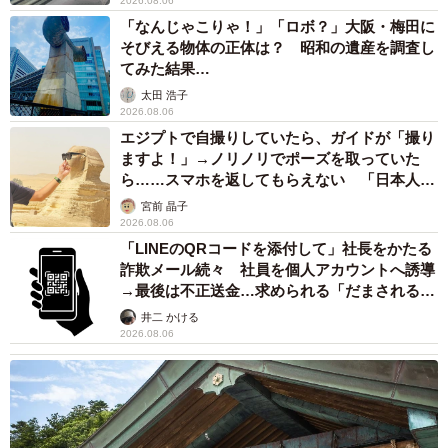
2026.08.06
「なんじゃこりゃ！」「ロボ？」大阪・梅田に
そびえる物体の正体は？ 昭和の遺産を調査し
てみた結果…
太田 浩子
2026.08.06
エジプトで自撮りしていたら、ガイドが「撮り
ますよ！」→ノリノリでポーズを取っていた
ら……スマホを返してもらえない 「日本人は
カモ代表かも」「私は6時間で3万円払った」
宮前 晶子
2026.08.06
「LINEのQRコードを添付して」社長をかたる
詐欺メール続々 社員を個人アカウントへ誘導
→最後は不正送金…求められる「だまされる前
提」の対策
井二 かける
2026.08.06