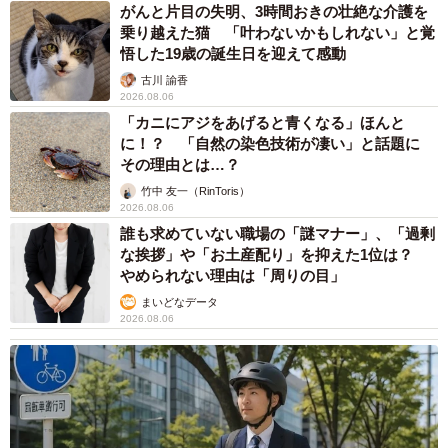
がんと片目の失明、3時間おきの壮絶な介護を
乗り越えた猫 「叶わないかもしれない」と覚
悟した19歳の誕生日を迎えて感動
古川 諭香
2026.08.06
「カニにアジをあげると青くなる」ほんと
に！？ 「自然の染色技術が凄い」と話題に
その理由とは…？
竹中 友一（RinToris）
2026.08.06
誰も求めていない職場の「謎マナー」、「過剰
な挨拶」や「お土産配り」を抑えた1位は？
やめられない理由は「周りの目」
まいどなデータ
2026.08.06