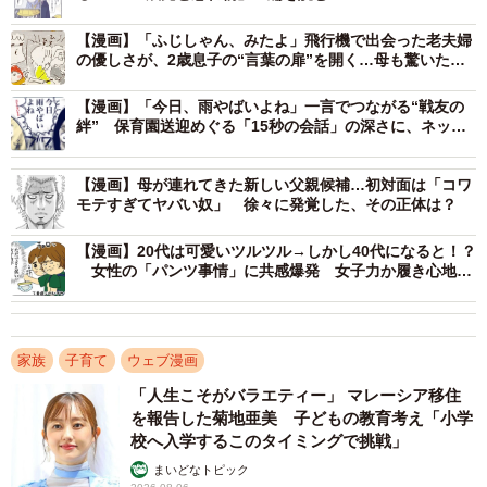
【漫画】「ふじしゃん、みたよ」飛行機で出会った老夫婦
の優しさが、2歳息子の“言葉の扉”を開く…母も驚いた成
長の瞬間
【漫画】「今日、雨やばいよね」一言でつながる“戦友の
絆” 保育園送迎めぐる「15秒の会話」の深さに、ネット
感涙
【漫画】母が連れてきた新しい父親候補…初対面は「コワ
モテすぎてヤバい奴」 徐々に発覚した、その正体は？
【漫画】20代は可愛いツルツル→しかし40代になると！？
女性の「パンツ事情」に共感爆発 女子力か履き心地
か…揺れる心
家族
子育て
ウェブ漫画
2/12
「人生こそがバラエティー」 マレーシア移住
原因は上履きを幼稚園に忘れてしまったこと （るしこさん提供）
を報告した菊地亜美 子どもの教育考え「小学
校へ入学するこのタイミングで挑戦」
この投稿に「るしこさんの受け止め方素敵。子供が泣くと
まいどなトピック