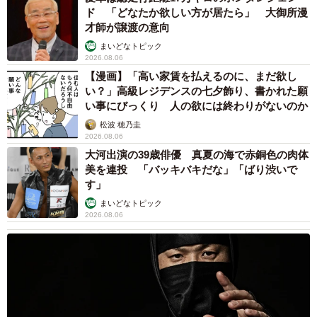
ますか？
ド 「どなたか欲しい方が居たら」 大御所漫
才師が譲渡の意向
実は私もイライラしますし、怒らないのは無理だと思って
まいどなトピック
います（笑）。でもイライラの原因を考えると、子どもそ
2026.08.06
【漫画】「高い家賃を払えるのに、まだ欲し
のものではなく「話が通じない」とか「どうしたらいい
い？」高級レジデンスの七夕飾り、書かれた願
の？」という自分の中の不安や怒りが多いんです。それに
い事にびっくり 人の欲には終わりがないのか
気づくだけでも少し変わるかなと思っています。
松波 穂乃圭
2026.08.06
大河出演の39歳俳優 真夏の海で赤銅色の肉体
あとは自分が冷静でないと感じたときは物理的に息子と距
美を連投 「バッキバキだな」「ばり渋いで
離を置いたり、自分の気持ちを振り返る時間を持つように
す」
しています。親の発言や態度は特に幼少期の子どもに大き
まいどなトピック
な影響を与えるので、慎重すぎるくらいでいいのかなと思
2026.08.06
っています。
息子は少しのミスで必要以上に自責してしまうタイプで、
特に5歳になってからそれが顕著になってきました。なの
で、まず感情を言語化するお手伝いをしています。「ママ