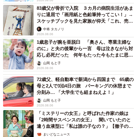
なんで泣いてるのってパニックになるから見習いたい」
2026.08.06
83歳父が骨折で入院 ３カ月の病院生活があま
「うちの子もパニックっぽくなってることが見受けられる
りに退屈で「画用紙と色鉛筆持ってこい！」→
のでタメになります！」といった声が寄せられました。ま
スケッチブックを見た家族が仰天「これ、売れ
た、泣いていたのに最後にはゲームの話になったことにつ
ますよ…」
中将 タカノリ
いて「うちの子も突然話がすり替わることがあります」
2026.08.06
1歳息子が腕を亜脱臼 「奥さん、専業主婦な
「この世の終わりなぐらい泣いてるのに、落ち着いたら話
のに」と夫の後輩から一言 母は泣きながら対
聞いてないこと多くて、モヤモヤする」などのコメントも
応し必死だった 何年もたった今もたまに思い
ありました。そこで当時の息子とのやり取りについて、作
出し…
山岡 もと子
者のるしこさんに話を伺いました。
2026.08.06
72歳父、軽自動車で新潟から四国まで 65歳の
母と2人で3泊4日の旅 パーキングの休憩まで
分刻み… 「大学生でも組まねえよ！」
山岡 もと子
2026.08.06
「ミステリーの女王」と呼ばれた作家の娘は
「2時間サスペンスの女王」 聞いていたのと
違う血液型に「私は誰の子なの？」【徹子の部
屋】
まいどなニュース