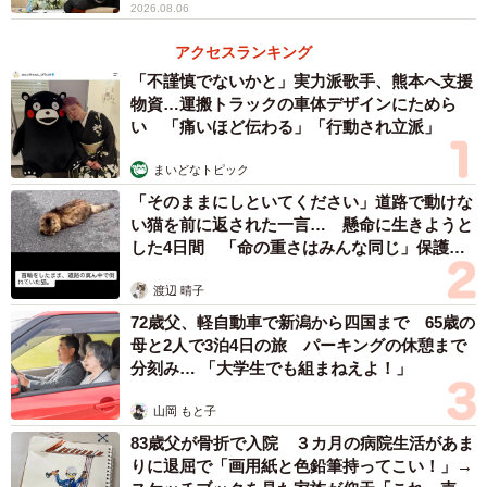
2026.08.06
3/12
アクセスランキング
号泣する息子に冷静にどうしてほしいか聞くるしこさん （るしこさん
提供）
「不謹慎でないかと」実力派歌手、熊本へ支援
物資…運搬トラックの車体デザインにためら
い 「痛いほど伝わる」「行動され立派」
－今回の投稿と似たようなエピソードがあればぜひ聞かせ
てください。
まいどなトピック
「そのままにしといてください」道路で動けな
寝坊した日には「もう世界の終わりだ…」みたいに落ち込
い猫を前に返された一言… 懸命に生きようと
むことがあります。でも10分あれば準備できる！と応援し
した4日間 「命の重さはみんな同じ」保護団
体代表の訴え
ながら着替えてもらいます。私自身、朝が苦手なので気持
渡辺 晴子
ちはすごくわかるんですよね。時間を見た瞬間に「もう全
72歳父、軽自動車で新潟から四国まで 65歳の
部どうでもいいか…」って思っちゃうことがあるので
母と2人で3泊4日の旅 パーキングの休憩まで
（笑）。
分刻み… 「大学生でも組まねえよ！」
山岡 もと子
83歳父が骨折で入院 ３カ月の病院生活があま
りに退屈で「画用紙と色鉛筆持ってこい！」→