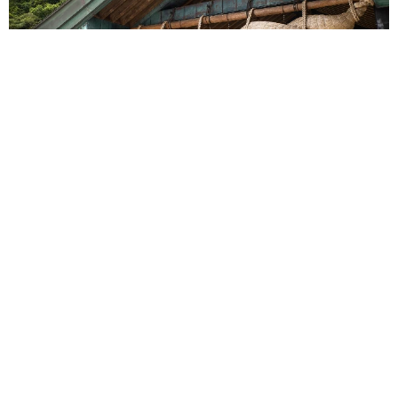
重みも歴史もズッシリ…出雲大社の日本最大級「大しめ縄」が8
年ぶり掛けかえ 伝統の「大撚り合わせ」が28万回超再生「ほ
んとに圧巻」
まいどなニュース調査部
2026.08.06
「これ全部長野県」海外のような絶景ショット
に感動と反響「離れてからいいところだったん
だって気づいた」
行橋 友
2026.08.06
「わぁ…姐さん…」「永遠にお美しい」 大女
優岩下志麻さん、写真家のインスタに登場
まいどなメディア