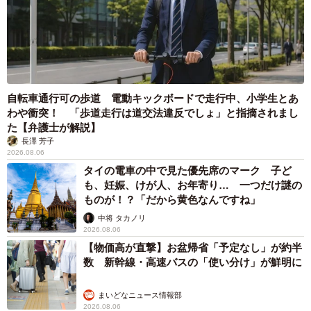
自転車通行可の歩道 電動キックボードで走行中、小学生とあ
わや衝突！ 「歩道走行は道交法違反でしょ」と指摘されまし
た【弁護士が解説】
長澤 芳子
2026.08.06
タイの電車の中で見た優先席のマーク 子ど
も、妊娠、けが人、お年寄り… 一つだけ謎の
ものが！？「だから黄色なんですね」
中将 タカノリ
2026.08.06
【物価高が直撃】お盆帰省「予定なし」が約半
数 新幹線・高速バスの「使い分け」が鮮明に
まいどなニュース情報部
2026.08.06