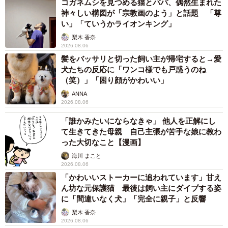
コガネムシを見つめる猫とパパ、偶然生まれた
▽公式サイト
神々しい構図が「宗教画のよう」と話題 「尊
https://39baby.info/
い」「ていうかライオンキング」
梨木 香奈
2026.08.06
髪をバッサリと切った飼い主が帰宅すると→愛
犬たちの反応に「ワンコ様でも戸惑うのね
（笑）」「困り顔がかわいい」
ANNA
2026.08.06
「誰かみたいにならなきゃ」 他人を正解にし
て生きてきた母親 自己主張が苦手な娘に教わ
った大切なこと【漫画】
海川 まこと
2026.08.06
「かわいいストーカーに追われています」甘え
ん坊な元保護猫 最後は飼い主にダイブする姿
に「間違いなく犬」「完全に親子」と反響
梨木 香奈
2026.08.06