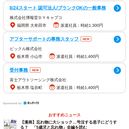
8/24スタート 認可法人/ブランクOKの一般事務
株式会社博報堂ＤＹキャプコ
福岡県 大牟田市
派遣社員：時給1,300円
ある日、幼稚園からご機嫌で帰ってきた息子は、上履きを
アフターサポートの事務スタッフ
幼稚園に忘れてしまったことに気づき、「もうだめだ…だ
NEW
いしっぱいだ…」「めっちゃわるいことした！！」と号泣
ピックル株式会社
してしまいました。そこにるしこさんが登場し、まずは息
栃木県 小山市
派遣社員：時給1,400円
子がどうしてほしいと思っているか率直に聞き、落ち着い
受付事務
NEW
たら話せるように優しく話しかけるのでした。
富士アウトソーシング株式会社
次に息子の気持ちをいくつかの選択肢の中から選んでもら
栃木県 塩谷町
派遣社員：時給1,400円
い、なぜ泣いてしまったのか言語化を手伝います。そして
「怒られるかもしれないと思うと怖い」と答えた息子に対
Sponsored by
し「いけないことでも危ないことでもないから怒らない」
おすすめニュース
と順序立てて説明するのでした。
【漫画】忘れ物に大ショック…号泣する息子にどうす
る？ 「5歳児と忘れ物」全編を読む