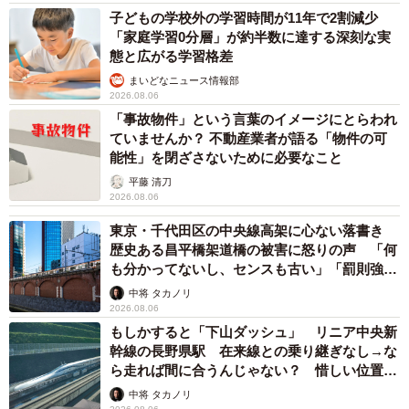
子どもの学校外の学習時間が11年で2割減少
「家庭学習0分層」が約半数に達する深刻な実
態と広がる学習格差
まいどなニュース情報部
2026.08.06
「事故物件」という言葉のイメージにとらわれ
ていませんか？ 不動産業者が語る「物件の可
能性」を閉ざさないために必要なこと
平藤 清刀
2026.08.06
東京・千代田区の中央線高架に心ない落書き
歴史ある昌平橋架道橋の被害に怒りの声 「何
も分かってないし、センスも古い」「罰則強化
して」
中将 タカノリ
2026.08.06
もしかすると「下山ダッシュ」 リニア中央新
幹線の長野県駅 在来線との乗り継ぎなし→な
ら走れば間に合うんじゃない？ 惜しい位置関
係が反響
中将 タカノリ