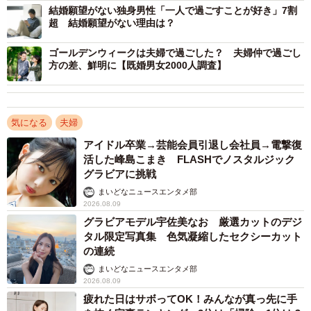
結婚願望がない独身男性「一人で過ごすことが好き」7割
超 結婚願望がない理由は？
3/4
ゴールデンウィークは夫婦で過ごした？ 夫婦仲で過ごし
独身時代と比べて何かを失ったと感じるか（提供画像）
方の差、鮮明に【既婚男女2000人調査】
では、結婚生活のなかで、独身時代と比べて「何かを失っ
た」と感じている人はどれほどいるのでしょうか。
気になる
夫婦
アイドル卒業→芸能会員引退し会社員→電撃復
この質問を結婚生活の満足度別に見ると、「満足」と答え
活した峰島こまき FLASHでノスタルジック
た人の40.1％に対して、「不満」とした人では72.3％と大
グラビアに挑戦
きな差が見られ、結婚生活に不満がある人ほど「何かを失
まいどなニュースエンタメ部
2026.08.09
った」という感覚も強くなりやすいことが明らかとなりま
グラビアモデル宇佐美なお 厳選カットのデジ
した。
タル限定写真集 色気凝縮したセクシーカット
の連続
しかし、見逃せないのが、満足している人の中でも4割が
まいどなニュースエンタメ部
「何かを失った」と感じているという点です。結婚生活に
2026.08.09
疲れた日はサボってOK！みんなが真っ先に手
満足していても、何かを手放したという感覚を抱えなが