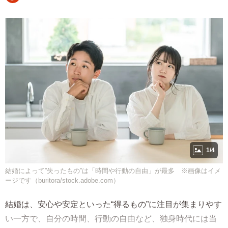
1/4
結婚によって”失ったもの”は「時間や行動の自由」が最多 ※画像はイメ
ージです（buritora/stock.adobe.com）
結婚は、安心や安定といった“得るもの”に注目が集まりやす
い一方で、自分の時間、行動の自由など、独身時代には当