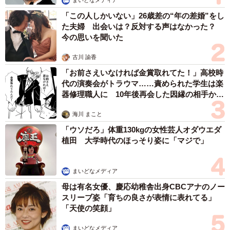
まいどなメディア
回答が集まりました。
「この人しかいない」26歳差の“年の差婚”をし
た夫婦 出会いは？反対する声はなかった？
そのほか、男性のほうが多くなった項目としては、「異性
今の思いを聞いた
との出会い」（同35.1％、25.4％）や「セックスの頻度」
古川 諭香
（同31.7％、25.1％）などが挙がり、異性との接点や性的
「お前さえいなければ金賞取れてた！」高校時
な機会の変化をより強く意識しているのは男性側であるこ
代の演奏会がトラウマ……責められた学生は楽
とがうかがえます。
器修理職人に 10年後再会した因縁の相手から
思わぬ申し出【漫画】
海川 まこと
一方、女性のほうが多くなった項目は、「仕事やキャリ
「ウソだろ」体重130kgの女性芸人オダウエダ
ア」（同13.5％、29.5％）や「友人関係」（同24.2％、
植田 大学時代のほっそり姿に「マジで」
31.5％）、「恋愛感情」（同25.9％、29.4％）などが挙が
り、特に「仕事やキャリア」は男女差が16ptあり、結婚後
まいどなメディア
の役割分担や生活環境の変化が、女性の就業継続や働き方
母は有名女優、慶応幼稚舎出身CBCアナのノー
により強く影響している可能性が示唆されました。
スリーブ姿「育ちの良さが表情に表れてる」
「天使の笑顔」
まいどなメディア