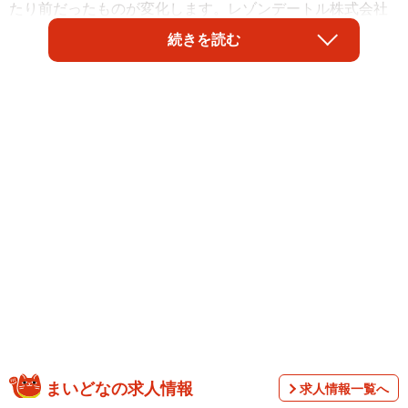
たり前だったものが変化します。レゾンデートル株式会社
（東京都新宿区）が実施した「結婚によって”失ったもの”」
続きを読む
に関する意識調査によると、結婚によって失ったものは、
男女いずれも「時間や行動の自由」が最多となりました。
調査は、全国の20〜59歳の既婚男女3000人（10歳刻みで男
まいどなの求人情報
求人情報一覧へ
女各375人）を対象として、2026年3月〜4月の期間にイン