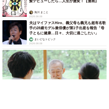
髪デビューしたら…人生が激変！【漫画】
海川 まこと
2026.08.08
夫はマイファスHiro、義父母も義兄も超有名歌
手の28歳モデル兼俳優が第1子出産を報告「母
子ともに健康…日々、大切に過ごしたい」
まいどなトピック
2026.08.08