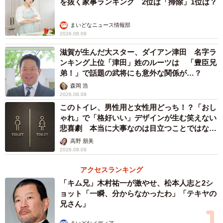
を抜く家事ランキング 2位は「掃除」1位は？
ら、そのうえで現在の生活を受け入れている様子が見えて
きます。
まいどなニュース情報部
2026.08.09
滋賀が生んだ大スター、ダイアン津田 名字ラ
ンキング上位「津田」姓のルーツは 「豊臣兄
弟！」で話題の武将にも意外な関係が…？
森岡 浩
2026.08.09
このトイレ、男性用と女性用どっち！？「おし
ゃれ」で「格好いい」デザインが生む笑えない
悲喜劇 本当に大事なのは目立つことではな
く…
高野 朋美
4/4
2026.08.09
独身時代と比べて失ったもの（提供画像）
アクセスランキング
「キム兄」木村祐一が激やせ、松本人志と2シ
独身時代と比べて何かを失ったと回答した人に具体的な内
ョット「一瞬、分からなかったわ」「テキヤの
容を聞いたところ、男女ともに「時間や行動の自由」（男
兄さん」
性59.4％、女性67.4％）と「お金」（同42.6％、44.2％）に