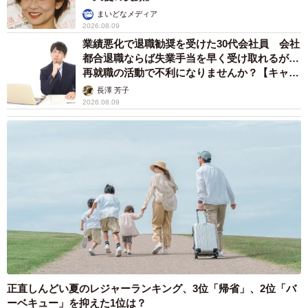
まいどなメディア
2026.08.09
業績悪化で退職勧奨を受けた30代会社員 会社
都合退職ならば失業手当を早く受け取れるが…
再就職の活動で不利になりませんか？【キャリ
アカウンセラーが解説】
長澤 芳子
2026.08.09
正直しんどい夏のレジャーランキング、3位「帰省」、2位「バ
ーベキュー」を抑えた1位は？