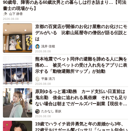
90歳母、障害のある60歳次男との暮らしは行き詰まり…【司法
書士の現場から】
山下 静香
2026.08.08
京都の百貨店が開催のお化け屋敷のお化けにモ
デルがいる 比叡山延暦寺の僧侶が語る伝説と
は
浅井 佳穂
2026.08.08
熊本地震でペット同伴の避難を諦める人に胸を
痛め… 被災ペットの受け入れ先をアプリに表
示する「動物避難所マップ」が始動
平藤 清刀
2026.08.08
原則ゆるっと週3勤務 カード支払い日直前は
鬼出勤 借金に追われる風俗嬢 それでも足り
ない場合は朝までガールズバー副業【現役キャ
ストに取材】
たかなし 亜妖
2026.08.08
19歳でハライチ岩井勇気と年の差婚から3年、
22歳元おはガール髪バッサリ「ショート似合い