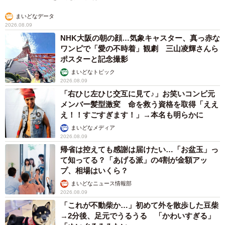
まいどなデータ
2026.08.09
NHK大阪の朝の顔…気象キャスター、真っ赤な
ワンピで「愛の不時着」観劇 三山凌輝さんら
ポスターと記念撮影
まいどなトピック
2026.08.09
「右ひじ左ひじ交互に見て♪」お笑いコンビ元
メンバー髪型激変 命を救う資格を取得「ええ
え！！すごすぎます！」→本名も明らかに
まいどなメディア
2026.08.09
帰省は控えても感謝は届けたい…「お盆玉」っ
て知ってる？「あげる派」の4割が金額アッ
プ、相場はいくら？
まいどなニュース情報部
2026.08.09
「これが不動柴か…」初めて外を散歩した豆柴
→2分後、足元でうるうる 「かわいすぎる」