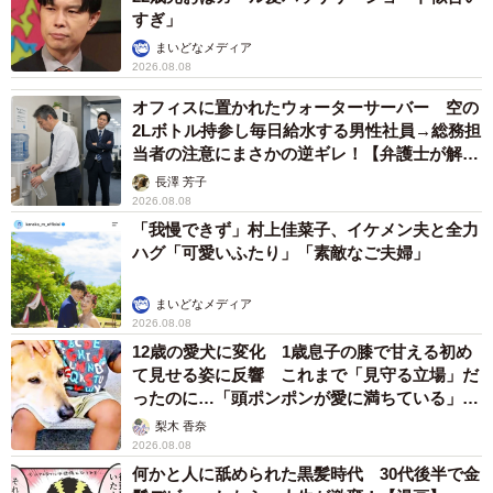
すぎ」
まいどなメディア
2026.08.08
オフィスに置かれたウォーターサーバー 空の
2Lボトル持参し毎日給水する男性社員→総務担
当者の注意にまさかの逆ギレ！【弁護士が解
説】
長澤 芳子
2026.08.08
「我慢できず」村上佳菜子、イケメン夫と全力
ハグ「可愛いふたり」「素敵なご夫婦」
まいどなメディア
2026.08.08
12歳の愛犬に変化 1歳息子の膝で甘える初め
て見せる姿に反響 これまで「見守る立場」だ
ったのに…「頭ポンポンが愛に満ちている」
「尊…」
梨木 香奈
2026.08.08
何かと人に舐められた黒髪時代 30代後半で金