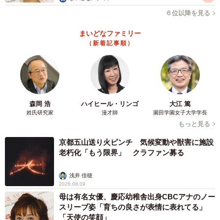
６位以降を見る
まいどなファミリー
（新着記事順）
森岡 浩
ハイヒール・リンゴ
大江 篤
姓氏研究家
漫才師
園田学園女子大学学長
もっと見る
京都五山送り火ピンチ 気候変動や獣害に施設
老朽化「もう限界」 クラファン募る
浅井 佳穂
2026.08.09
母は有名女優、慶応幼稚舎出身CBCアナのノー
スリーブ姿「育ちの良さが表情に表れてる」
「天使の笑顔」