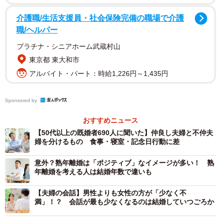
介護職/生活支援員・社会保険完備の職場で介護
他方、「不満」と答えた人は、3年未満の層で10.1％、3〜9
職/ヘルパー
年の層では11.3％、10〜19年の層では15.0％、20年以上の
プラチナ・シニアホーム武蔵村山
層では17.6％と、年数とともに一定の上昇は見られるもの
東京都 東大和市
の、満足層の縮小に比べると、その増え方は緩やかです。
アルバイト・パート：時給1,226円～1,435円
また、「どちらとも言えない」とする中間層については、3
年未満の層は11.5％、10〜19年の層では23.4％、20年以上
Sponsored by
の層では22.4％となり、結婚生活が年数とともに単純に悪
おすすめニュース
化するというより、評価が曖昧になっていく傾向がうかが
【50代以上の既婚者690人に聞いた】仲良し夫婦と不仲夫
えました。
婦を分けるもの 食事・寝室・記念日行動に差
意外？熟年離婚は「ポジティブ」なイメージが多い！ 熟
年離婚を考える人は結婚年数で違いも
【夫婦の会話】男性よりも女性の方が「少なく不
満」！？ 会話が最も少なくなるのは結婚していつごろか