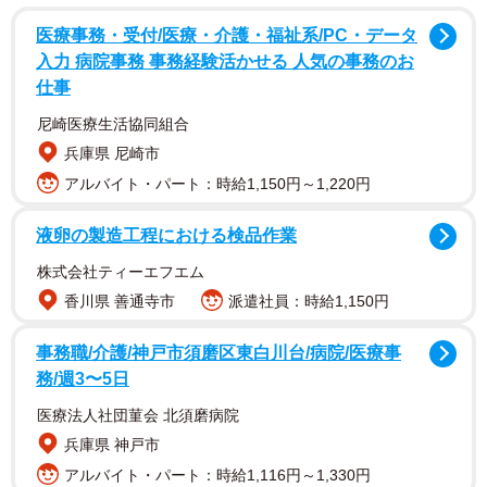
ターネットで実施されました。
医療事務・受付/医療・介護・福祉系/PC・データ
入力 病院事務 事務経験活かせる 人気の事務のお
仕事
尼崎医療生活協同組合
兵庫県 尼崎市
アルバイト・パート：時給1,150円～1,220円
液卵の製造工程における検品作業
2/4
株式会社ティーエフエム
現在の結婚生活の満足度（提供画像）
香川県 善通寺市
派遣社員：時給1,150円
まず、「現在の結婚生活の満足度」について結婚年数別に
事務職/介護/神戸市須磨区東白川台/病院/医療事
務/週3〜5日
見ていくと、結婚3年未満の層は「満足」が78.3％に達した
一方で、結婚3〜9年の層では69.9％、10〜19年の層では
医療法人社団菫会 北須磨病院
61.6％、20年以上の層では60.0％と、結婚年数の経過とと
兵庫県 神戸市
もに満足している割合が低下する傾向が見られました。
アルバイト・パート：時給1,116円～1,330円