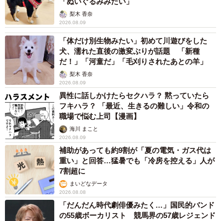
「ぬいぐるみみたい」
梨木 香奈
2026.08.09
「体だけ別生物みたい」初めて川遊びをした
犬、濡れた直後の激変ぶりが話題 「新種
だ！」「河童だ」「毛刈りされたあとの羊」
梨木 香奈
2026.08.09
異性に話しかけたらセクハラ？ 黙っていたら
フキハラ？ 「最近、生きるの難しい」令和の
職場で悩む上司【漫画】
海川 まこと
2026.08.09
補助があっても約9割が「夏の電気・ガス代は
重い」と回答…猛暑でも「冷房を控える」人が
7割超に
まいどなデータ
2026.08.08
「だんだん時代劇俳優みたく…」国民的バンド
の55歳ボーカリスト 競馬界の57歳レジェンド