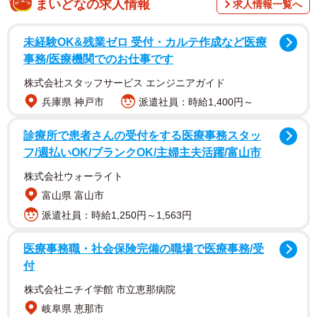
まいどなの求人情報
求人情報一覧へ
2024年9月にインターネットで実施されました。
未経験OK&残業ゼロ 受付・カルテ作成など医療
事務/医療機関でのお仕事です
株式会社スタッフサービス エンジニアガイド
兵庫県 神戸市
派遣社員：時給1,400円～
診療所で患者さんの受付をする医療事務スタッ
フ/週払いOK/ブランクOK/主婦主夫活躍/富山市
2/5
株式会社ウォーライト
夫婦関係の満足度（出典：ハルメク 生きかた上手研究所調べ）
富山県 富山市
派遣社員：時給1,250円～1,563円
その結果、夫婦関係について「満足」（満足、やや満足の
合計）と答えた人は、2021年調査時の74.5％から8ポイント
医療事務職・社会保険完備の職場で医療事務/受
低下し、66.3％となりました。
付
株式会社ニチイ学館 市立恵那病院
性年代別に見ると、「男性70代」（78.0％）で高くなった
岐阜県 恵那市
一方、女性はどの年代も割合が低下しているほか、特に