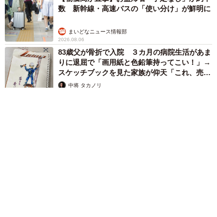
数 新幹線・高速バスの「使い分け」が鮮明に
まいどなニュース情報部
2026.08.06
83歳父が骨折で入院 ３カ月の病院生活があま
りに退屈で「画用紙と色鉛筆持ってこい！」→
スケッチブックを見た家族が仰天「これ、売れ
ますよ…」
中将 タカノリ
2026.08.06