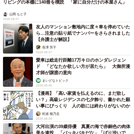
リビングの本棚に140冊を積読 「家に自分だけの本屋さん」
山岡 もと子
2026.08.07
友人のマンション敷地内に度々車を停めていた
ら…注意の貼り紙でナンバーをさらされました
【弁護士が解説】
長澤 芳子
2026.08.07
愛車は総走行距離17万キロのホンダレジェン
ド 「どなたか欲しい方が居たら」 大御所漫
才師が譲渡の意向
まいどなトピック
2026.08.06
【漫画】「高い家賃を払えるのに、まだ欲し
い？」高級レジデンスの七夕飾り、書かれた願
い事にびっくり 人の欲には終わりがないのか
松波 穂乃圭
2026.08.06
大河出演の39歳俳優 真夏の海で赤銅色の肉体
美を連投 「バッキバキだな」「ばり渋いで