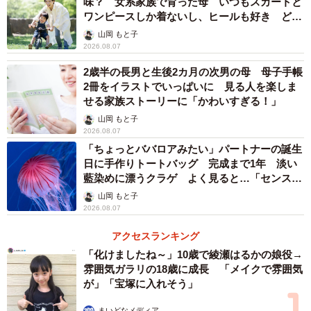
味？ 女系家族で育った母 いつもスカートと
4/5
ワンピースしか着ないし、ヒールも好き どの
へんが…
山岡 もと子
仲良しと不仲を分けるのは一緒に過ごす時間と会話の長さ（出典：ハル
2026.08.07
メク 生きかた上手研究所調べ）
2歳半の長男と生後2カ月の次男の母 母子手帳
次に、夫婦満足度別に「一緒に過ごす時間」を比べたとこ
2冊をイラストでいっぱいに 見る人を楽しま
せる家族ストーリーに「かわいすぎる！」
ろ、較すると、平日は仲良し夫婦（夫婦満足度において
山岡 もと子
「満足」「やや満足」と回答した人）が「226分」であるの
2026.08.07
に対して、不仲夫婦（「どちらともいえない」「あまり満
「ちょっとババロアみたい」パートナーの誕生
足していない」「満足していない」と回答した人）では
日に手作りトートバッグ 完成まで1年 淡い
藍染めに漂うクラゲ よく見ると…「センスす
「120分」、休日は仲良し夫婦の「271分」に対して、不仲
ごい」
山岡 もと子
夫婦では「153分」と、いずれも2倍弱の差があることがわ
2026.08.07
かりました。
アクセスランキング
「化けましたね～」10歳で綾瀬はるかの娘役→
同様に「夫婦の会話時間」を比べると、平日は仲良し夫婦
雰囲気ガラリの18歳に成長 「メイクで雰囲気
の「137分」に対して、不仲夫婦では「52分」、休日は仲
が」「宝塚に入れそう」
良し夫婦の「169分」に対して、不仲夫婦では「64分」と
まいどなメディア