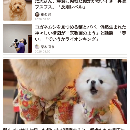
た犬さん、爆裂に拗ねた顔がかわいすぎ「鼻息
フスフス」「反則レベル」
椎名 碧
2026.08.06
コガネムシを見つめる猫とパパ、偶然生まれた
神々しい構図が「宗教画のよう」と話題 「尊
い」「ていうかライオンキング」
梨木 香奈
2026.08.06