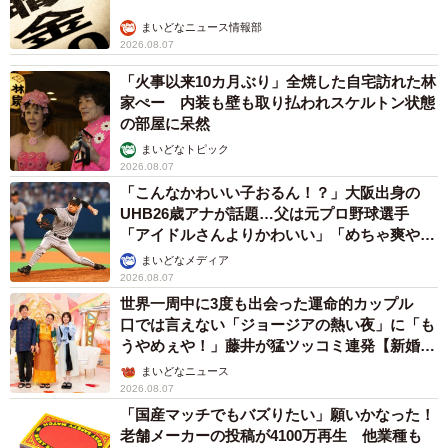
まいどなニュース情報部
2026.08.07
「火事以来10カ月ぶり」全焼した自宅訪れた林
家ぺー 内装も壁も取り払われスケルトン状態
の部屋に呆然
まいどなトピック
2026.08.07
「こんなかわいい子おるん！？」大阪出身の
UHB26歳アナが話題…父は元プロ野球選手
「アイドルさんよりかわいい」「めちゃ爽や
か」
まいどなメディア
2026.08.07
世界一周中に3度も出会った運命的カップル
口では言えない「ジョージアの熱い夜」に「も
うやめぇや！」藤井が猛ツッコミ連発【新婚さ
ん】
まいどなニュース
2026.08.07
「国産マッチでもバズりたい」願いかなった！
老舗メーカーの投稿が4100万再生 他業種も