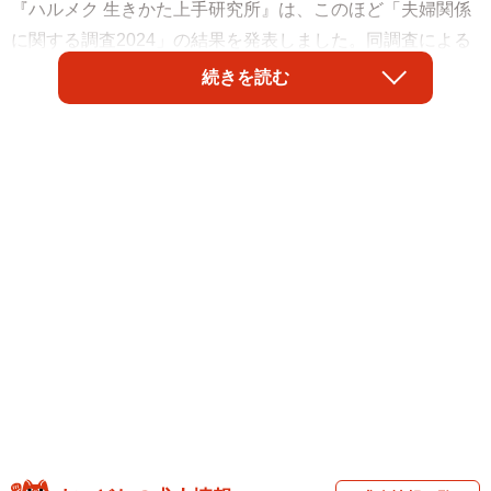
『ハルメク 生きかた上手研究所』は、このほど「夫婦関係
に関する調査2024」の結果を発表しました。同調査による
と、約4割の人が「離婚を考えたことがある」と回答したこ
続きを読む
とがわかりました。では、仲良し夫婦と不仲夫婦を分ける
ポイントはどのようなことがあるのでしょうか。
調査は、全国の50～79歳の既婚男女600人を対象として、