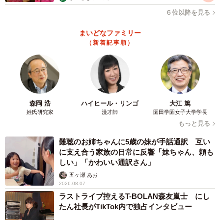
６位以降を見る
最後に、自由回答で「配偶者へのメッセージ」を募ったと
ころ、「離婚しないでくれてありがとう」（53歳男性）、
まいどなファミリー
（新着記事順）
「まもなく金婚だ、それまでは元気でいよう」（76歳男
性）、「死ぬときも一緒ね！」（53歳女性）、「退屈する
暇もない面白い人生をありがとう」（72歳女性）といった
声が寄せられたそうです。
森岡 浩
ハイヒール・リンゴ
大江 篤
◇ ◇
姓氏研究家
漫才師
園田学園女子大学学長
もっと見る
【出典】
難聴のお姉ちゃんに5歳の妹が手話通訳 互い
▽ハルメク 生きかた上手研究所調べ
に支え合う家族の日常に反響「妹ちゃん、頼も
しい」「かわいい通訳さん」
五ヶ瀬 あお
2026.08.07
ラストライブ控えるT-BOLAN森友嵐士 にし
たん社長がTikTok内で独占インタビュー