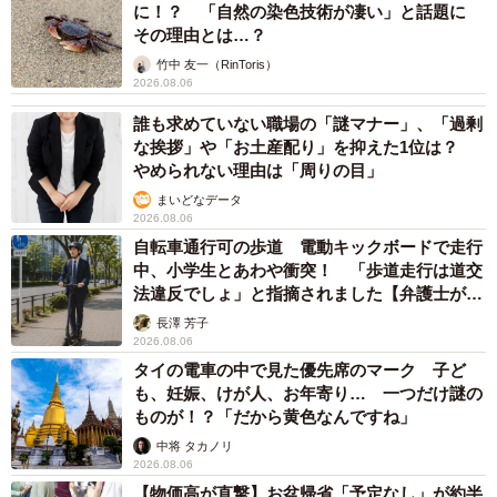
に！？ 「自然の染色技術が凄い」と話題に
その理由とは…？
竹中 友一（RinToris）
2026.08.06
誰も求めていない職場の「謎マナー」、「過剰
な挨拶」や「お土産配り」を抑えた1位は？
やめられない理由は「周りの目」
まいどなデータ
2026.08.06
自転車通行可の歩道 電動キックボードで走行
中、小学生とあわや衝突！ 「歩道走行は道交
法違反でしょ」と指摘されました【弁護士が解
説】
長澤 芳子
2026.08.06
タイの電車の中で見た優先席のマーク 子ど
も、妊娠、けが人、お年寄り… 一つだけ謎の
ものが！？「だから黄色なんですね」
中将 タカノリ
2026.08.06
【物価高が直撃】お盆帰省「予定なし」が約半