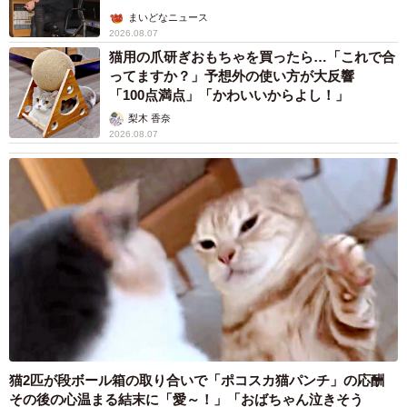
まいどなニュース
2026.08.07
猫用の爪研ぎおもちゃを買ったら…「これで合
ってますか？」予想外の使い方が大反響
「100点満点」「かわいいからよし！」
梨木 香奈
2026.08.07
猫2匹が段ボール箱の取り合いで「ポコスカ猫パンチ」の応酬
その後の心温まる結末に「愛～！」「おばちゃん泣きそう