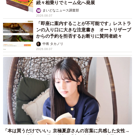
続々相乗りでミーム化へ発展
まいどなニュース調査部
2026.08.07
「即座に案内することが不可能です」レストラ
ンの入り口に大きな注意書き オートリザーブ
からの予約を拒否するお断りに賛同者続々
中将 タカノリ
2026.08.07
「本は買うだけでいい」京極夏彦さんの言葉に共感した女性→