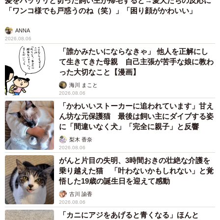
髪をバッサリと切った飼い主が帰宅すると→愛犬たちの反応に
「ワンコ様でも戸惑うのね（笑）」「困り顔がかわいい」
ANNA
2026.08.06
「誰かみたいにならなきゃ」 他人を正解にし
て生きてきた母親 自己主張が苦手な娘に教わ
った大切なこと【漫画】
海川 まこと
2026.08.06
「かわいいストーカーに追われています」甘え
ん坊な元保護猫 最後は飼い主にダイブする姿
に「間違いなく犬」「完全に親子」と反響
梨木 香奈
2026.08.06
がんと片目の失明、3時間おきの壮絶な介護を
乗り越えた猫 「叶わないかもしれない」と覚
悟した19歳の誕生日を迎えて感動
古川 諭香
2026.08.06
「カニにアジをあげると青くなる」ほんと