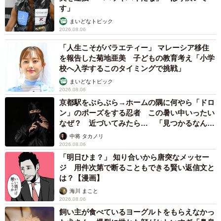
す」
まいどなトピック
2026.08.06
「人生こそがバラエティー」 マレーシア移住
を報告した菊地亜美 子どもの教育考え「小学
校へ入学するこのタイミングで挑戦」
まいどなトピック
2026.08.06
京都駅をぶらぶら→ホームの隅に何やら「ドロ
ン」のポーズをする忍者 この暑い中いったい
なぜ？ 近づいてみたら… 「見つかるなんて
未熟」
中将 タカノリ
2026.08.06
「明日ひま？」 知り合いから唐突なメッセー
ジ 用件次第で断ることもできる賢い返信文と
は？【漫画】
海川 まこと
2026.08.06
飼い主が食べているヨーグルトをもらえなかっ