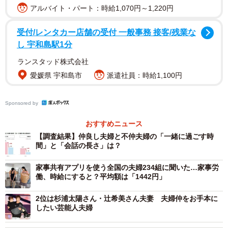
アルバイト・パート：時給1,070円～1,220円
「60代」では男性が69.0％（12ポイント減）、女性が
57.0％（16ポイント減）と男女いずれも大きく低下してい
受付/レンタカー店舗の受付 一般事務 接客/残業な
ます。なお、本調査回答者の結婚生活平均年数は35年でし
し 宇和島駅1分
た。
ランスタッド株式会社
愛媛県 宇和島市
派遣社員：時給1,100円
Sponsored by
おすすめニュース
【調査結果】仲良し夫婦と不仲夫婦の「一緒に過ごす時
間」と「会話の長さ」は？
3/5
家事共有アプリを使う全国の夫婦234組に聞いた…家事労
働、時給にすると？平均額は「1442円」
離婚を考えたことがある割合（出典：ハルメク 生きかた上手研究所調
べ）
2位は杉浦太陽さん・辻希美さん夫妻 夫婦仲をお手本に
したい芸能人夫婦
続けて、「離婚を考えたことがある」と答えた割合は全体