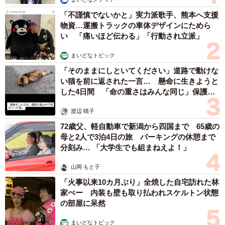
2.6倍もの差が見られ、仲良しと不仲を分けるのは一緒に過
「不謹慎でないかと」実力派歌手、熊本へ支援
ごす時間と会話の長さであることがうかがえました。
物資…運搬トラックの車体デザインにためら
い 「痛いほど伝わる」「行動され立派」
まいどなトピック
「そのままにしといてください」道路で動けな
い猫を前に返された一言… 懸命に生きようと
した4日間 「命の重さはみんな同じ」保護団
体代表の訴え
5/5
渡辺 晴子
72歳父、軽自動車で新潟から四国まで 65歳の
仲良し夫婦と不仲夫婦は食事・寝室・記念日などの行動にも差（出典：
ハルメク 生きかた上手研究所調べ）
母と2人で3泊4日の旅 パーキングの休憩まで
分刻み… 「大学生でも組まねえよ！」
また、夫婦満足度別の「行動」を見ると、「夫婦で食事を
山岡 もと子
する」（仲良し83.9％、不仲43.6％）、「同じ寝室で寝
「火事以来10カ月ぶり」全焼した自宅訪れた林
る」（同56.0％、同23.3％）、「結婚記念日をお祝いす
家ぺー 内装も壁も取り払われスケルトン状態
る」（同40.2％、同10.9％）といった項目で仲良し夫婦と
の部屋に呆然
不仲夫婦の差が大きくなりました。
まいどなトピック