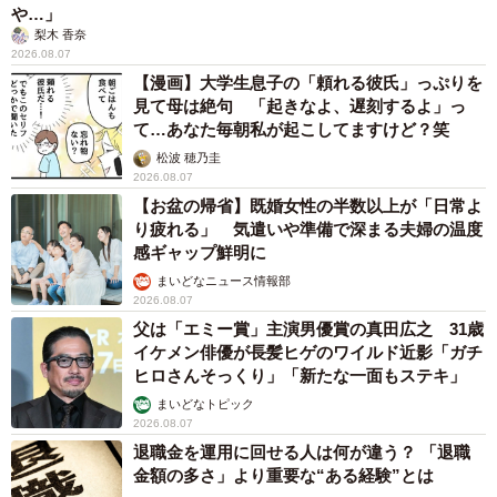
や…」
梨木 香奈
2026.08.07
【漫画】大学生息子の「頼れる彼氏」っぷりを
見て母は絶句 「起きなよ、遅刻するよ」っ
て…あなた毎朝私が起こしてますけど？笑
松波 穂乃圭
2026.08.07
【お盆の帰省】既婚女性の半数以上が「日常よ
り疲れる」 気遣いや準備で深まる夫婦の温度
感ギャップ鮮明に
まいどなニュース情報部
2026.08.07
父は「エミー賞」主演男優賞の真田広之 31歳
イケメン俳優が長髪ヒゲのワイルド近影「ガチ
ヒロさんそっくり」「新たな一面もステキ」
まいどなトピック
2026.08.07
退職金を運用に回せる人は何が違う？ 「退職
金額の多さ」より重要な“ある経験”とは