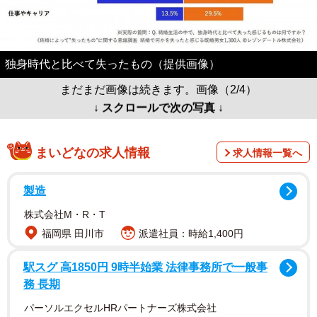
独身時代と比べて失ったもの（提供画像）
まだまだ画像は続きます。画像（2/4）
↓ スクロールで次の写真 ↓
まいどなの求人情報
求人情報一覧へ
製造
株式会社M・R・T
福岡県 田川市
派遣社員：時給1,400円
駅スグ 高1850円 9時半始業 法律事務所で一般事
務 長期
パーソルエクセルHRパートナーズ株式会社