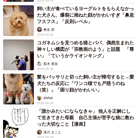
2026.08.06
飼い主が食べているヨーグルトをもらえなかっ
た犬さん、爆裂に拗ねた顔がかわいすぎ「鼻息
フスフス」「反則レベル」
椎名 碧
2026.08.06
コガネムシを見つめる猫とパパ、偶然生まれた
神々しい構図が「宗教画のよう」と話題 「尊
い」「ていうかライオンキング」
梨木 香奈
2026.08.06
髪をバッサリと切った飼い主が帰宅すると→愛
犬たちの反応に「ワンコ様でも戸惑うのね
（笑）」「困り顔がかわいい」
ANNA
2026.08.06
「誰かみたいにならなきゃ」 他人を正解にし
て生きてきた母親 自己主張が苦手な娘に教わ
った大切なこと【漫画】
海川 まこと
2026.08.06