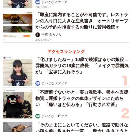
まいどなメディア
2026.08.07
「即座に案内することが不可能です」レストラ
ンの入り口に大きな注意書き オートリザーブ
からの予約を拒否するお断りに賛同者続々
中将 タカノリ
2026.08.07
アクセスランキング
「化けましたね～」10歳で綾瀬はるかの娘役→
雰囲気ガラリの18歳に成長 「メイクで雰囲気
が」「宝塚に入れそう」
まいどなメディア
「不謹慎でないかと」実力派歌手、熊本へ支援
物資…運搬トラックの車体デザインにためら
い 「痛いほど伝わる」「行動され立派」
まいどなトピック
「そのままにしといてください」道路で動けな
い猫を前に返された一言… 懸命に生きようと