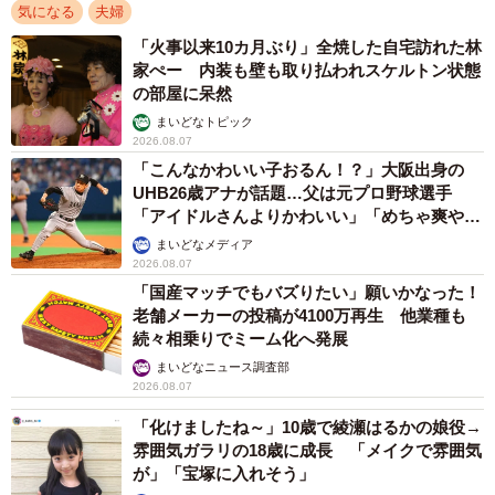
気になる
夫婦
「火事以来10カ月ぶり」全焼した自宅訪れた林
家ぺー 内装も壁も取り払われスケルトン状態
の部屋に呆然
まいどなトピック
2026.08.07
「こんなかわいい子おるん！？」大阪出身の
UHB26歳アナが話題…父は元プロ野球選手
「アイドルさんよりかわいい」「めちゃ爽や
か」
まいどなメディア
2026.08.07
「国産マッチでもバズりたい」願いかなった！
老舗メーカーの投稿が4100万再生 他業種も
続々相乗りでミーム化へ発展
まいどなニュース調査部
2026.08.07
「化けましたね～」10歳で綾瀬はるかの娘役→
雰囲気ガラリの18歳に成長 「メイクで雰囲気
が」「宝塚に入れそう」