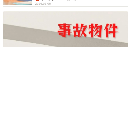
2026.08.06
「事故物件」という言葉のイメージにとらわれていませんか？
不動産業者が語る「物件の可能性」を閉ざさないために必要な
こと
平藤 清刀
2026.08.06
東京・千代田区の中央線高架に心ない落書き
歴史ある昌平橋架道橋の被害に怒りの声 「何
も分かってないし、センスも古い」「罰則強化