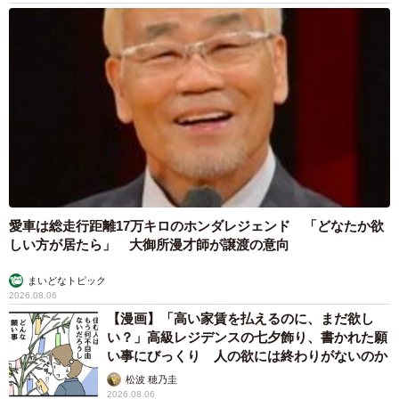
愛車は総走行距離17万キロのホンダレジェンド 「どなたか欲
しい方が居たら」 大御所漫才師が譲渡の意向
まいどなトピック
2026.08.06
【漫画】「高い家賃を払えるのに、まだ欲し
い？」高級レジデンスの七夕飾り、書かれた願
い事にびっくり 人の欲には終わりがないのか
松波 穂乃圭
2026.08.06