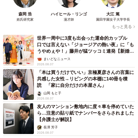
森岡 浩
ハイヒール・リンゴ
大江 篤
姓氏研究家
漫才師
園田学園女子大学学長
もっと見る
世界一周中に3度も出会った運命的カップル
口では言えない「ジョージアの熱い夜」に「も
うやめぇや！」藤井が猛ツッコミ連発【新婚さ
ん】
まいどなニュース
2026.08.07
「本は買うだけでいい」京極夏彦さんの言葉に
共感した女性→リビングの本棚に140冊を積
読 「家に自分だけの本屋さん」
山岡 もと子
2026.08.07
友人のマンション敷地内に度々車を停めていた
ら…注意の貼り紙でナンバーをさらされました
【弁護士が解説】
長澤 芳子
2026.08.07