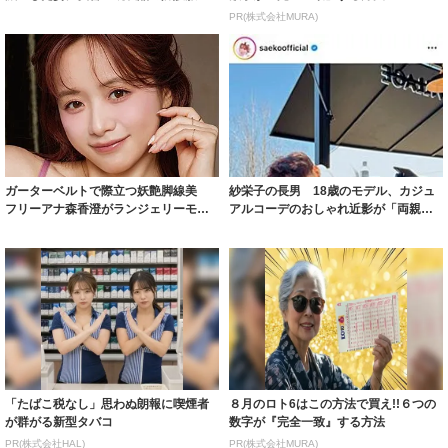
着られると...
PR(株式会社MURA)
ガーターベルトで際立つ妖艶脚線美
紗栄子の長男 18歳のモデル、カジュ
フリーアナ森香澄がランジェリーモデ
アルコーデのおしゃれ近影が「両親の
ルに ｢PE...
いいとこ取...
「たばこ税なし」思わぬ朗報に喫煙者
８月のロト6はこの方法で買え!!６つの
が群がる新型タバコ
数字が『完全一致』する方法
PR(株式会社HAL)
PR(株式会社MURA)