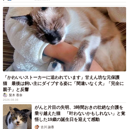
「かわいいストーカーに追われています」甘えん坊な元保護
猫 最後は飼い主にダイブする姿に「間違いなく犬」「完全に
親子」と反響
梨木 香奈
2026.08.06
がんと片目の失明、3時間おきの壮絶な介護を
乗り越えた猫 「叶わないかもしれない」と覚
悟した19歳の誕生日を迎えて感動
古川 諭香