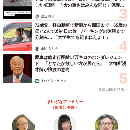
した4日間 「命の重さはみんな同じ」保護団
体代表の訴え
渡辺 晴子
72歳父、軽自動車で新潟から四国まで 65歳の
母と2人で3泊4日の旅 パーキングの休憩まで
分刻み… 「大学生でも組まねえよ！」
山岡 もと子
愛車は総走行距離17万キロのホンダレジェン
ド 「どなたか欲しい方が居たら」 大御所漫
才師が譲渡の意向
まいどなトピック
６位以降を見る
まいどなファミリー
（新着記事順）