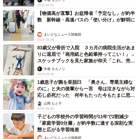
2026.08.06
【物価高が直撃】お盆帰省「予定なし」が約半
数 新幹線・高速バスの「使い分け」が鮮明に
まいどなニュース情報部
2026.08.06
83歳父が骨折で入院 ３カ月の病院生活があま
りに退屈で「画用紙と色鉛筆持ってこい！」→
スケッチブックを見た家族が仰天「これ、売れ
ますよ…」
中将 タカノリ
2026.08.06
1歳息子が腕を亜脱臼 「奥さん、専業主婦な
のに」と夫の後輩から一言 母は泣きながら対
応し必死だった 何年もたった今もたまに思い
出し…
山岡 もと子
2026.08.06
子どもの学校外の学習時間が11年で2割減少
「家庭学習0分層」が約半数に達する深刻な実
態と広がる学習格差
まいどなニュース情報部