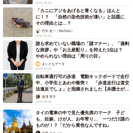
2026.08.06
「カニにアジをあげると青くなる」ほんと
に！？ 「自然の染色技術が凄い」と話題に
その理由とは…？
竹中 友一（RinToris）
2026.08.06
誰も求めていない職場の「謎マナー」、「過剰
な挨拶」や「お土産配り」を抑えた1位は？
やめられない理由は「周りの目」
まいどなデータ
2026.08.06
自転車通行可の歩道 電動キックボードで走行
中、小学生とあわや衝突！ 「歩道走行は道交
法違反でしょ」と指摘されました【弁護士が解
説】
長澤 芳子
2026.08.06
タイの電車の中で見た優先席のマーク 子ど
も、妊娠、けが人、お年寄り… 一つだけ謎の
ものが！？「だから黄色なんですね」
中将 タカノリ