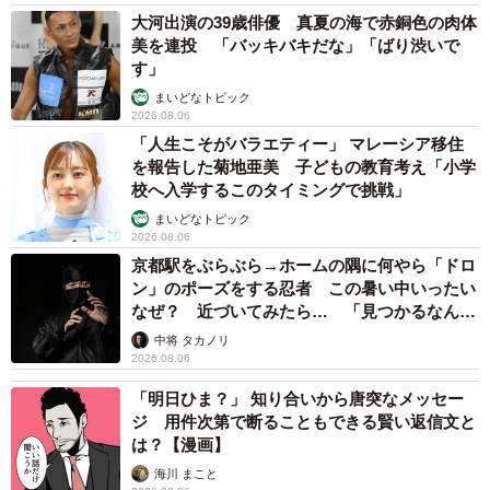
大河出演の39歳俳優 真夏の海で赤銅色の肉体
美を連投 「バッキバキだな」「ばり渋いで
す」
まいどなトピック
2026.08.06
「人生こそがバラエティー」 マレーシア移住
を報告した菊地亜美 子どもの教育考え「小学
校へ入学するこのタイミングで挑戦」
まいどなトピック
2026.08.06
京都駅をぶらぶら→ホームの隅に何やら「ドロ
ン」のポーズをする忍者 この暑い中いったい
なぜ？ 近づいてみたら… 「見つかるなんて
未熟」
中将 タカノリ
2026.08.06
「明日ひま？」 知り合いから唐突なメッセー
ジ 用件次第で断ることもできる賢い返信文と
は？【漫画】
海川 まこと