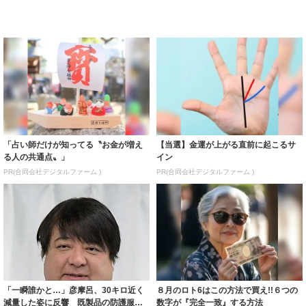
「占い師だけが知ってる〝お金が増え
【当選】金運が上がる直前に起こるサ
る人の共通点〟」
イン
PR(合同会社デジタルファーム )
PR(合同会社デジタルファーム )
「一瞬誰かと…」彦摩呂、30キロ近く
８月のロト6はこの方法で買え!!６つの
減量した姿に反響 既製品の防護服が
数字が『完全一致』する方法