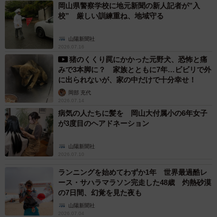
の納夢さんが引き継ぐことになったという。
岡山県警察学校に地元新聞の新人記者が”入
校” 厳しい訓練重ね、地域守る
高校時代から喫茶店やコーヒーが好きだったという納夢さ
山陽新聞社
ん。智頭町でのカフェ運営は、デザイン会社と契約して取
2026.07.16
り組んでいる地方創生企画。自分の店を開くという夢を目
猪のくくり罠にかかった元野犬、恐怖と痛
みで3本脚に？ 家族とともに7年…ビビリで外
指していたところに、くる実を引き継ぐ話が舞い込んだ。
に出られないが、家の中だけで十分幸せ！
岡部 充代
立地の良さや昔ながらの純喫茶の雰囲気が気に入り、店名
2026.07.14
はそのままに、内装は以前の雰囲気を残して修繕。平日は
病気の人たちに髪を 岡山大付属小の6年女子
智頭町に暮らし、週末、実家に帰省し、家族に手伝っても
が3度目のヘアドネーション
らいながらくる実を営業する。
山陽新聞社
2026.07.10
ランニングを始めてわずか1年 世界最過酷レ
ース・サハラマラソン完走した48歳 灼熱砂漠
の7日間、幻覚を見た夜も
山陽新聞社
2026.07.04