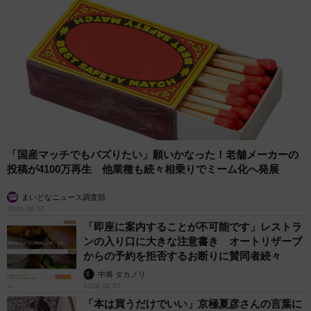
「国産マッチでもバズりたい」願いかなった！老舗メーカーの
投稿が4100万再生 他業種も続々相乗りでミーム化へ発展
まいどなニュース調査部
2026.08.07
「即座に案内することが不可能です」レストラ
ンの入り口に大きな注意書き オートリザーブ
からの予約を拒否するお断りに賛同者続々
中将 タカノリ
2026.08.07
「本は買うだけでいい」京極夏彦さんの言葉に