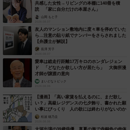
共感した女性→リビングの本棚に140冊を積
読 「家に自分だけの本屋さん」
山岡 もと子
2026.08.07
友人のマンション敷地内に度々車を停めていた
ら…注意の貼り紙でナンバーをさらされました
【弁護士が解説】
長澤 芳子
2026.08.07
愛車は総走行距離17万キロのホンダレジェン
ド 「どなたか欲しい方が居たら」 大御所漫
才師が譲渡の意向
まいどなトピック
2026.08.06
【漫画】「高い家賃を払えるのに、まだ欲し
い？」高級レジデンスの七夕飾り、書かれた願
い事にびっくり 人の欲には終わりがないのか
松波 穂乃圭
2026.08.06
大河出演の39歳俳優 真夏の海で赤銅色の肉体