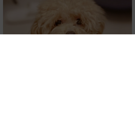
飼い主が食べているヨーグルトをもらえなかった犬さん、爆裂
に拗ねた顔がかわいすぎ「鼻息フスフス」「反則レベル」
椎名 碧
2026.08.06
コガネムシを見つめる猫とパパ、偶然生まれた
神々しい構図が「宗教画のよう」と話題 「尊
い」「ていうかライオンキング」
梨木 香奈
2026.08.06