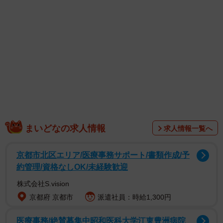
1/3
純喫茶の雰囲気を残すくる実の店内
まいどなの求人情報
求人情報一覧へ
京都市北区エリア/医療事務サポート/書類作成/予
約管理/資格なしOK/未経験歓迎
株式会社S.vision
京都府 京都市
派遣社員：時給1,300円
くる実を受け継いだのは備前市出身で、鳥取県智頭町で古
民家カフェを運営している納夢（のうむ）安紫（あんじ）
医療事務/絶賛募集中昭和医科大学江東豊洲病院