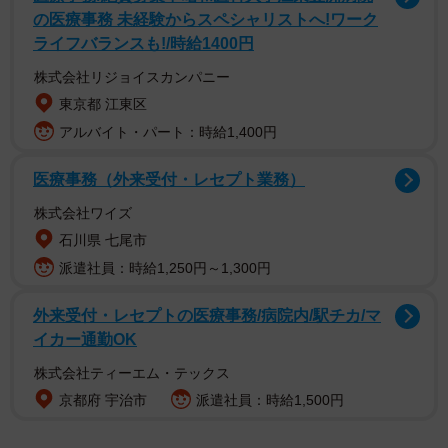
の医療事務 未経験からスペシャリストへ!ワーク
さん（26）。「長く続いた店を誰かに託したい」との前店
ライフバランスも!/時給1400円
主の声に応える形で昨年5月に再オープンした。
株式会社リジョイスカンパニー
東京都 江東区
アルバイト・パート：時給1,400円
医療事務（外来受付・レセプト業務）
株式会社ワイズ
石川県 七尾市
派遣社員：時給1,250円～1,300円
外来受付・レセプトの医療事務/病院内/駅チカ/マ
イカー通勤OK
株式会社ティーエム・テックス
京都府 宇治市
派遣社員：時給1,500円