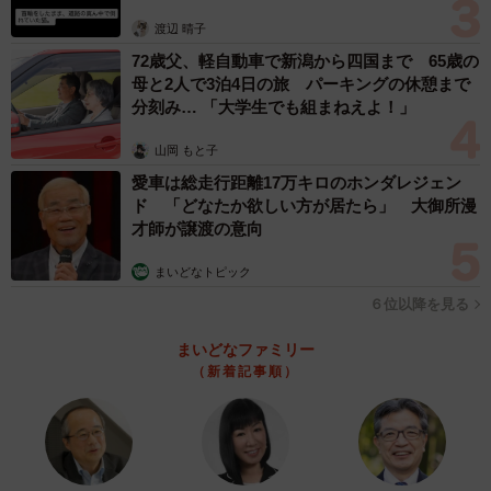
体代表の訴え
渡辺 晴子
3/3
72歳父、軽自動車で新潟から四国まで 65歳の
母と2人で3泊4日の旅 パーキングの休憩まで
画廊喫茶くる実の外観
分刻み… 「大学生でも組まねえよ！」
ドリンクメニューはコーヒーや紅茶、ミックスジュースな
山岡 もと子
ど約10種類。こだわりのコーヒーはドリップ、フレンチプ
愛車は総走行距離17万キロのホンダレジェン
レス、クレバードリップの3種類から抽出方法を選べる。豆
ド 「どなたか欲しい方が居たら」 大御所漫
才師が譲渡の意向
はその時々に仕入れたものを提供し、酸味のある軽い飲み
心地を意識して淹れている。「純喫茶で軽めのコーヒーと
まいどなトピック
いう意外性を楽しんでほしい」という。食事は牛すじカレ
６位以降を見る
ー、たまごサンド、ケーキなど約10種類。通常に加えて季
まいどなファミリー
節ものや旬の食材を使ったメニューもある。
（新着記事順）
画廊喫茶の歴史を踏襲して2階をギャラリーに改装し、国内
外のアーティストの企画展を開いている。これまで岡山県
を拠点に活動するイラストレーターや写真家のほか、ドイ