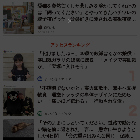
愛猫を突然亡くした悲しみを溶かしてくれたの
は「飼ってください」とやってきたハチワレの
親子猫だった 音楽好きに愛される看板猫親子
が迎えてくれるレコードショップ
西松 宏
2026.07.02
アクセスランキング
「化けましたね～」10歳で綾瀬はるかの娘役→
雰囲気ガラリの18歳に成長 「メイクで雰囲気
が」「宝塚に入れそう」
まいどなメディア
「不謹慎でないかと」実力派歌手、熊本へ支援
物資…運搬トラックの車体デザインにためら
い 「痛いほど伝わる」「行動され立派」
まいどなトピック
「そのままにしといてください」道路で動けな
い猫を前に返された一言… 懸命に生きようと
した4日間 「命の重さはみんな同じ」保護団