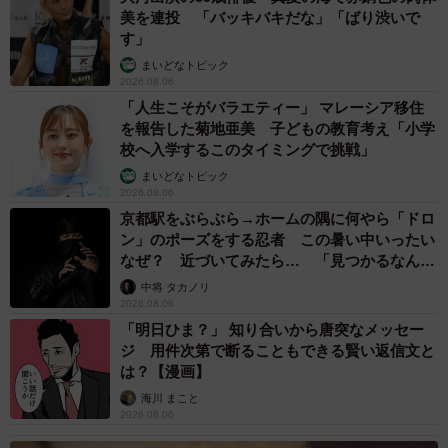
美を連投 「バッキバキだな」「ばり渋いで
す」
まいどなトピック
2026.08.06
「人生こそがバラエティー」 マレーシア移住
を報告した菊地亜美 子どもの教育考え「小学
校へ入学するこのタイミングで挑戦」
まいどなトピック
2026.08.06
京都駅をぶらぶら→ホームの隅に何やら「ドロ
ン」のポーズをする忍者 この暑い中いったい
なぜ？ 近づいてみたら… 「見つかるなんて
未熟」
中将 タカノリ
2026.08.06
「明日ひま？」 知り合いから唐突なメッセー
ジ 用件次第で断ることもできる賢い返信文と
は？【漫画】
海川 まこと
2026.08.06