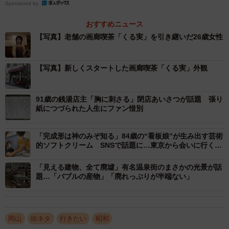
Sponsored by
おすすめニュース
【写真】老舗の画廊喫茶「くる実」を引き継いだ26歳女性
【写真】新しくスタートした画廊喫茶「くる実」外観
91歳の銭湯店主「胸に刺さる」閉店あいさつが話題 張り
紙につづられた人生にファン惜別
2/3
「完成形は神のみぞ知る」84歳の“看板娘”が生み出す芸術
的ソフトクリーム SNSで話題に…東京から会いに行く人
老舗喫茶店を引き継いだ納夢さん
も
「見える建物、全て廃墟」有名温泉街のまさかの光景が話
題…「バブルの産物」「廃れっぷりが半端ない」
納夢さんによると、くる実は前店主夫妻が1964年に創業し
た。夫は画商で、店内には多くの絵画が飾られ、絵画展も
開かれていたという。夫が亡くなってからは妻が1人で店を
岡山
街ネタ
行きたい
昭和
守ったが高齢のため引退。店の改装を相談した建築家の娘