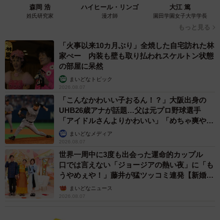
ツやイスラエルの画家らを取り上げた。「珍しい海外アー
森岡 浩
ハイヒール・リンゴ
大江 篤
姓氏研究家
漫才師
園田学園女子大学学長
ティストをきっかけに美術に興味を持ってもらえたら」と
もっと見る
話す。
「火事以来10カ月ぶり」全焼した自宅訪れた林
家ぺー 内装も壁も取り払われスケルトン状態
現在は看板メニューの開発や画塾、アートイベント開催な
の部屋に呆然
ど、「新たなくる実」に向けたアイデアを構想中だ。「お
まいどなトピック
客さんが刺激を受けたり、交流の輪が広がったりするよう
2026.08.07
「こんなかわいい子おるん！？」大阪出身の
な店を目指したい」と意気込む。
UHB26歳アナが話題…父は元プロ野球選手
「アイドルさんよりかわいい」「めちゃ爽や
原則土日曜日のみ。午前10時～午後6時。詳細は店のインス
か」
まいどなメディア
タグラム（@
art＿gallery＿kurumi
）。
2026.08.07
世界一周中に3度も出会った運命的カップル
口では言えない「ジョージアの熱い夜」に「も
うやめぇや！」藤井が猛ツッコミ連発【新婚さ
ん】
まいどなニュース
2026.08.07