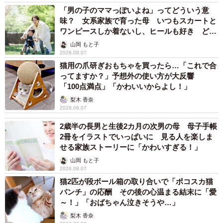
「男の子のママっぽいよね」ってどういう意
味？ 女系家族で育った母 いつもスカートと
ワンピースしか着ないし、ヒールも好き どの
へんが…
山岡 もと子
2026.08.07
猫用の爪研ぎおもちゃを買ったら…「これで合
ってますか？」予想外の使い方が大反響
「100点満点」「かわいいからよし！」
梨木 香奈
2026.08.07
2歳半の長男と生後2カ月の次男の母 母子手帳
2冊をイラストでいっぱいに 見る人を楽しま
せる家族ストーリーに「かわいすぎる！」
山岡 もと子
2026.08.07
猫2匹が段ボール箱の取り合いで「ポコスカ猫
パンチ」の応酬 その後の心温まる結末に「愛
～！」「おばちゃん泣きそうや…」
梨木 香奈