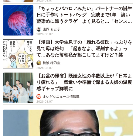
2026.08.07
「ちょっとババロアみたい」パートナーの誕生
日に手作りトートバッグ 完成まで1年 淡い
藍染めに漂うクラゲ よく見ると…「センスす
ごい」
山岡 もと子
2026.08.07
【漫画】大学生息子の「頼れる彼氏」っぷりを
見て母は絶句 「起きなよ、遅刻するよ」っ
て…あなた毎朝私が起こしてますけど？笑
松波 穂乃圭
2026.08.07
【お盆の帰省】既婚女性の半数以上が「日常よ
り疲れる」 気遣いや準備で深まる夫婦の温度
感ギャップ鮮明に
まいどなニュース情報部
2026.08.07