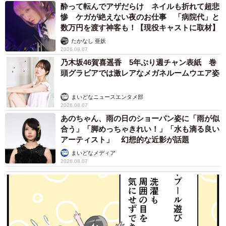
酔って転んでアザだらけ ネイルも折れて超悲
惨 ケガが絶えない夜のお仕事 「病院代」と
数万円を渡す神客も！【現役キャストに取材】
たかなし 亜妖
2026.08.07
乃木坂46賀喜遥香 5年ぶり週チャン表紙 巻
頭グラビアでは激レアなメガネルームウエア姿
まいどなニュースエンタメ部
2026.08.07
あのちゃん、雨の日のショーパン姿に「雨が似
合う」「脚めっちゃきれい！」「水も滴る良い
アーティスト」 幻想的な近影が話題
まいどなメディア
2026.08.07