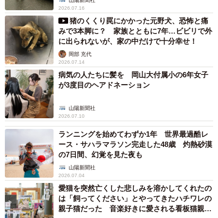
形態は奥田本町北が出合い頭、東富井と椿高下は右折車
2026.07.16
両と直進車両の衝突事故。3カ所で計25人が負傷し、死者は
猪のくくり罠にかかった元野犬、恐怖と痛
みで3本脚に？ 家族とともに7年…ビビリで外
いない。昨年度の調査後に対策を講じた地点は対象外とし
に出られないが、家の中だけで十分幸せ！
た。
岡部 充代
2026.07.14
県警は結果をホームページに掲載し、注意を喚起する。
病気の人たちに髪を 岡山大付属小の6年女子
交通企画課は「道路管理者と連携して路面標示や速度規制
が3度目のヘアドネーション
といったハード対策を進めるとともに、取り締まりや啓発
山陽新聞社
も強化し、事故防止に努めたい」としている。
2026.07.10
ランニングを始めてわずか1年 世界最過酷レ
ース・サハラマラソン完走した48歳 灼熱砂漠
の7日間、幻覚を見た夜も
山陽新聞社
2026.07.04
愛猫を突然亡くした悲しみを溶かしてくれたの
は「飼ってください」とやってきたハチワレの
親子猫だった 音楽好きに愛される看板猫親子