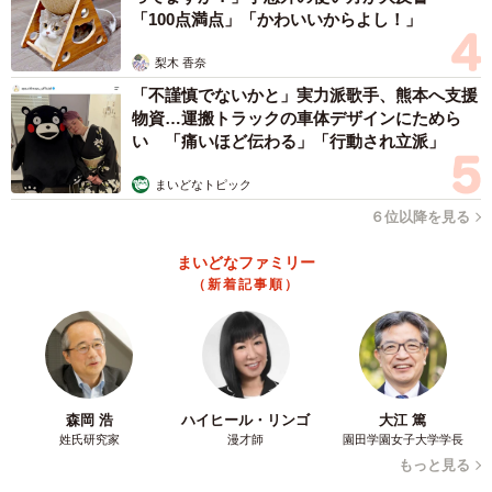
「100点満点」「かわいいからよし！」
梨木 香奈
「不謹慎でないかと」実力派歌手、熊本へ支援
物資…運搬トラックの車体デザインにためら
い 「痛いほど伝わる」「行動され立派」
まいどなトピック
６位以降を見る
まいどなファミリー
（新着記事順）
森岡 浩
ハイヒール・リンゴ
大江 篤
姓氏研究家
漫才師
園田学園女子大学学長
もっと見る