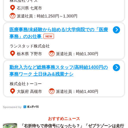
自転車による衝突が最多の6件で全体の3割を占めた。
株式会社ワイズ
石川県 七尾市
2番目は岡山市の桃太郎大通りにある西川橋交差点と倉敷
派遣社員：時給1,250円～1,300円
市の大高交差点で、それぞれ12件。いずれも右左折車と横
医療事務/未経験から始める!大学病院での「医療
断中の自転車による事故が目立った。
事務」のお仕事
NEW
出合い頭など車両同士による同じパターンの人身事故が5
ランスタッド株式会社
栃木県 下野市
派遣社員：時給1,300円
年間で6件以上発生の交差点もまとめた。奥田本町北（岡山
市）▽東富井（倉敷市）▽椿高下（津山市）―の3地点が6
勤怠入力など総務事務スタッフ/高時給1400円の
件ずつで該当した。
事務ワーク 土日休み&残業ナシ
株式会社トーコー
大阪府 高槻市
派遣社員：時給1,400円
Sponsored by
おすすめニュース
「右折待ちで赤信号になったら？」「ゼブラゾーンは走行