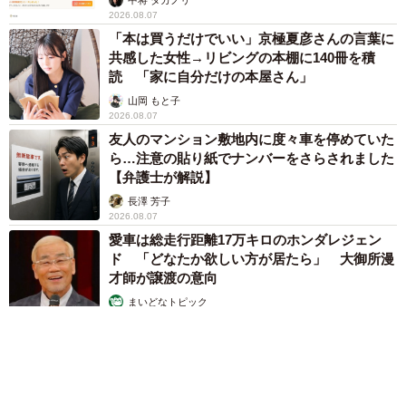
2026.08.07
「本は買うだけでいい」京極夏彦さんの言葉に
共感した女性→リビングの本棚に140冊を積
読 「家に自分だけの本屋さん」
山岡 もと子
2026.08.07
友人のマンション敷地内に度々車を停めていた
ら…注意の貼り紙でナンバーをさらされました
【弁護士が解説】
長澤 芳子
2026.08.07
愛車は総走行距離17万キロのホンダレジェン
ド 「どなたか欲しい方が居たら」 大御所漫
才師が譲渡の意向
まいどなトピック
2026.08.06