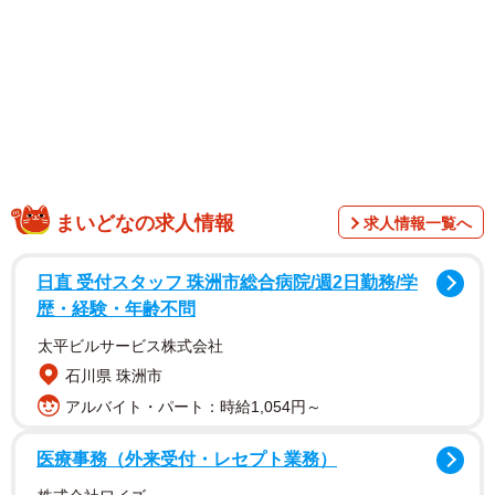
1/2
自転車が絡む人身事故が最も多かった岡山市の大供交差点
まいどなの求人情報
求人情報一覧へ
日直 受付スタッフ 珠洲市総合病院/週2日勤務/学
歴・経験・年齢不問
太平ビルサービス株式会社
石川県 珠洲市
5年間で8件以上起きた地点を抽出した。大供は幹線道路
アルバイト・パート：時給1,054円～
が交わる交通量の多い交差点で、負傷者は重傷3人を含む18
医療事務（外来受付・レセプト業務）
人。事故形態は、旧国道2号を南へ左折する車両と横断中の