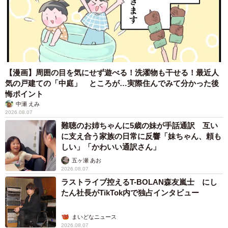
【漫画】周囲の目を気にせず遊べる！洗濯物も干せる！最近人
気の戸建ての「中庭」 ところが…実際住んでみて分かった後
悔ポイント
中瀬 えみ
2026.08.07
難聴のお姉ちゃんに5歳の妹が手話通訳 互い
に支え合う家族の日常に反響「妹ちゃん、頼も
しい」「かわいい通訳さん」
五ヶ瀬 あお
2026.08.07
ラストライブ控えるT-BOLAN森友嵐士 にし
たん社長がTikTok内で独占インタビュー
まいどなニュース
2026.08.07