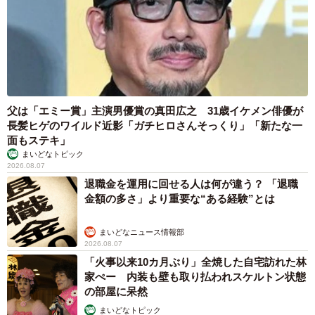
父は「エミー賞」主演男優賞の真田広之 31歳イケメン俳優が
長髪ヒゲのワイルド近影「ガチヒロさんそっくり」「新たな一
面もステキ」
まいどなトピック
2026.08.07
退職金を運用に回せる人は何が違う？ 「退職
金額の多さ」より重要な“ある経験”とは
まいどなニュース情報部
2026.08.07
「火事以来10カ月ぶり」全焼した自宅訪れた林
家ぺー 内装も壁も取り払われスケルトン状態
の部屋に呆然
まいどなトピック