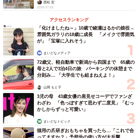
が迎えてくれるレコードショップ
西松 宏
2026.07.02
アクセスランキング
「化けましたね～」10歳で綾瀬はるかの娘役→
雰囲気ガラリの18歳に成長 「メイクで雰囲気
が」「宝塚に入れそう」
まいどなメディア
72歳父、軽自動車で新潟から四国まで 65歳の
母と2人で3泊4日の旅 パーキングの休憩まで
分刻み… 「大学生でも組まねえよ！」
山岡 もと子
3児の母 43歳女優の肩見せコーデでファンざ
わざわ 「色っぽすぎて思わず二度見」「むっ
かしからずっと可愛い」
まいどなトピック
猫用の爪研ぎおもちゃを買ったら…「これで合
ってますか？」予想外の使い方が大反響