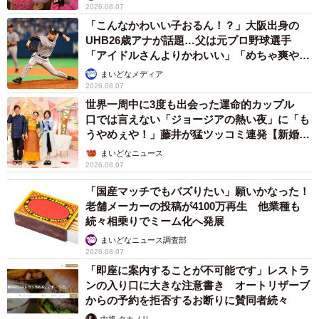
2026.08.07
「こんなかわいい子おるん！？」大阪出身の
UHB26歳アナが話題…父は元プロ野球選手
「アイドルさんよりかわいい」「めちゃ爽や
か」
まいどなメディア
2026.08.07
世界一周中に3度も出会った運命的カップル
口では言えない「ジョージアの熱い夜」に「も
うやめぇや！」藤井が猛ツッコミ連発【新婚さ
ん】
まいどなニュース
2026.08.07
「国産マッチでもバズりたい」願いかなった！
老舗メーカーの投稿が4100万再生 他業種も
続々相乗りでミーム化へ発展
まいどなニュース調査部
2026.08.07
「即座に案内することが不可能です」レストラ
ンの入り口に大きな注意書き オートリザーブ
からの予約を拒否するお断りに賛同者続々
中将 タカノリ