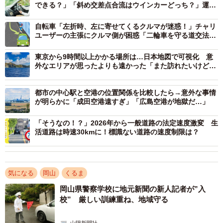
できる？」「斜め交差点合流はウインカーどっち？」運転
時の「どっち？」に対する答えは
自転車「左折時、左に寄せてくるクルマが迷惑！」チャリ
ユーザーの主張にクルマ側が困惑「二輪車を守る道交法な
んだけど…」
東京から9時間以上かかる場所は…日本地図で可視化 意
外なエリアが思ったよりも遠かった「また訪れたいけどム
リ」「足を踏み入れない」
都市の中心駅と空港の位置関係を比較したら→意外な事情
が明らかに「成田空港遠すぎ」「広島空港が地獄だ…」
「そうなの！？」2026年から一般道路の法定速度激変 生
活道路は時速30kmに！標識ない道路の速度制限は？
気になる
岡山
くるま
岡山県警察学校に地元新聞の新人記者が”入
2/2
校” 厳しい訓練重ね、地域守る
山陽新聞社