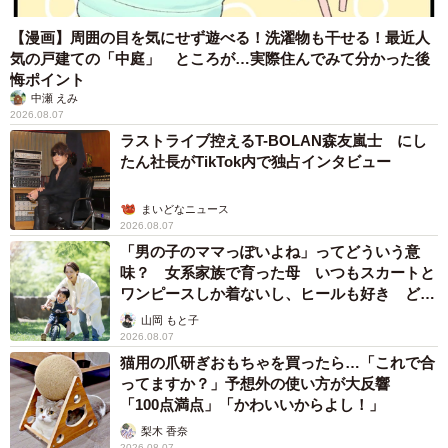
【漫画】周囲の目を気にせず遊べる！洗濯物も干せる！最近人
気の戸建ての「中庭」 ところが…実際住んでみて分かった後
悔ポイント
中瀬 えみ
2026.08.07
ラストライブ控えるT-BOLAN森友嵐士 にし
たん社長がTikTok内で独占インタビュー
まいどなニュース
2026.08.07
「男の子のママっぽいよね」ってどういう意
味？ 女系家族で育った母 いつもスカートと
ワンピースしか着ないし、ヒールも好き どの
へんが…
山岡 もと子
2026.08.07
猫用の爪研ぎおもちゃを買ったら…「これで合
ってますか？」予想外の使い方が大反響
「100点満点」「かわいいからよし！」
梨木 香奈
2026.08.07