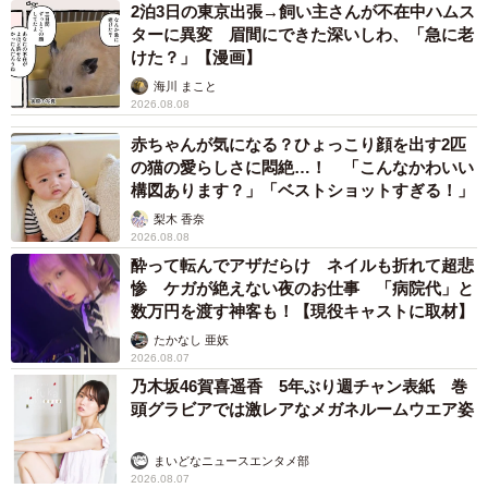
2泊3日の東京出張→飼い主さんが不在中ハムス
ターに異変 眉間にできた深いしわ、「急に老
けた？」【漫画】
海川 まこと
2026.08.08
赤ちゃんが気になる？ひょっこり顔を出す2匹
の猫の愛らしさに悶絶…！ 「こんなかわいい
構図あります？」「ベストショットすぎる！」
梨木 香奈
2026.08.08
酔って転んでアザだらけ ネイルも折れて超悲
惨 ケガが絶えない夜のお仕事 「病院代」と
数万円を渡す神客も！【現役キャストに取材】
たかなし 亜妖
2026.08.07
乃木坂46賀喜遥香 5年ぶり週チャン表紙 巻
頭グラビアでは激レアなメガネルームウエア姿
まいどなニュースエンタメ部
2026.08.07