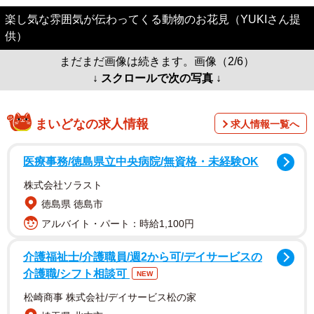
楽し気な雰囲気が伝わってくる動物のお花見（YUKIさん提
供）
まだまだ画像は続きます。画像（2/6）
↓ スクロールで次の写真 ↓
まいどなの求人情報
求人情報一覧へ
医療事務/徳島県立中央病院/無資格・未経験OK
株式会社ソラスト
徳島県 徳島市
アルバイト・パート：時給1,100円
介護福祉士/介護職員/週2から可/デイサービスの
介護職/シフト相談可
NEW
松崎商事 株式会社/デイサービス松の家