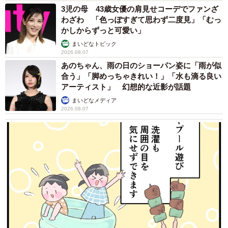
3児の母 43歳女優の肩見せコーデでファンざ
わざわ 「色っぽすぎて思わず二度見」「むっ
かしからずっと可愛い」
まいどなトピック
2026.08.07
あのちゃん、雨の日のショーパン姿に「雨が似
合う」「脚めっちゃきれい！」「水も滴る良い
アーティスト」 幻想的な近影が話題
まいどなメディア
2026.08.07