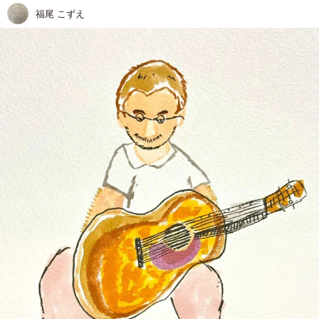
福尾 こずえ