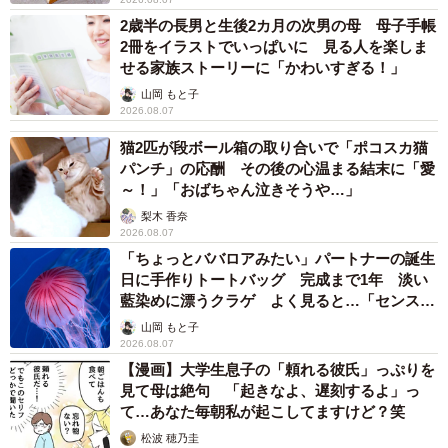
2歳半の長男と生後2カ月の次男の母 母子手帳
2冊をイラストでいっぱいに 見る人を楽しま
せる家族ストーリーに「かわいすぎる！」
山岡 もと子
2026.08.07
猫2匹が段ボール箱の取り合いで「ポコスカ猫
パンチ」の応酬 その後の心温まる結末に「愛
～！」「おばちゃん泣きそうや…」
梨木 香奈
2026.08.07
「ちょっとババロアみたい」パートナーの誕生
日に手作りトートバッグ 完成まで1年 淡い
藍染めに漂うクラゲ よく見ると…「センスす
ごい」
山岡 もと子
2026.08.07
【漫画】大学生息子の「頼れる彼氏」っぷりを
見て母は絶句 「起きなよ、遅刻するよ」っ
て…あなた毎朝私が起こしてますけど？笑
松波 穂乃圭