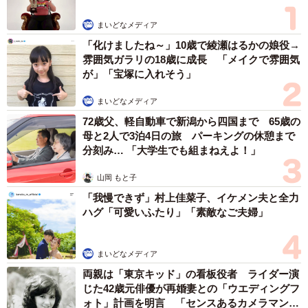
まいどなメディア
「化けましたね～」10歳で綾瀬はるかの娘役→
雰囲気ガラリの18歳に成長 「メイクで雰囲気
が」「宝塚に入れそう」
まいどなメディア
72歳父、軽自動車で新潟から四国まで 65歳の
母と2人で3泊4日の旅 パーキングの休憩まで
分刻み… 「大学生でも組まねえよ！」
山岡 もと子
「我慢できず」村上佳菜子、イケメン夫と全力
ハグ「可愛いふたり」「素敵なご夫婦」
まいどなメディア
両親は「東京キッド」の看板役者 ライダー演
じた42歳元俳優が再婚妻との「ウエディングフ
ォト」計画を明言 「センスあるカメラマン求