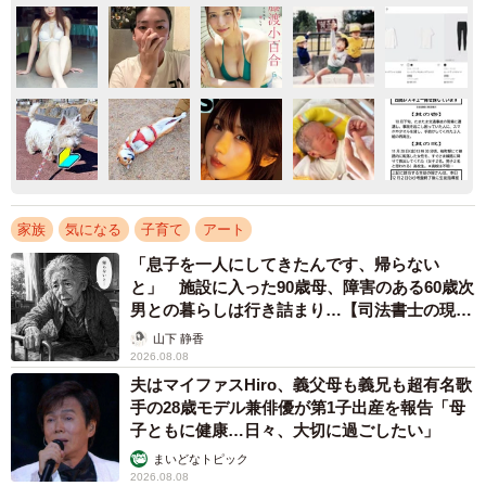
家族
気になる
子育て
アート
「息子を一人にしてきたんです、帰らない
と」 施設に入った90歳母、障害のある60歳次
男との暮らしは行き詰まり…【司法書士の現場
から】
山下 静香
2026.08.08
夫はマイファスHiro、義父母も義兄も超有名歌
手の28歳モデル兼俳優が第1子出産を報告「母
子ともに健康…日々、大切に過ごしたい」
まいどなトピック
2026.08.08