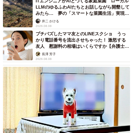
ITエンジニアがAIとつくる家庭菜園 ローカル
LLMのゆるふわAIたちとお話しながら開墾して
みたら… 夢の「スマートな菜園生活」実現な
るか
井二 かける
2026.08.08
プチバズしたママ友とのLINEスクショ うっ
かり電話番号を流出させちゃった！ 激怒する
友人 慰謝料の相場はいくらですか【弁護士が
解説】
長澤 芳子
2026.08.08