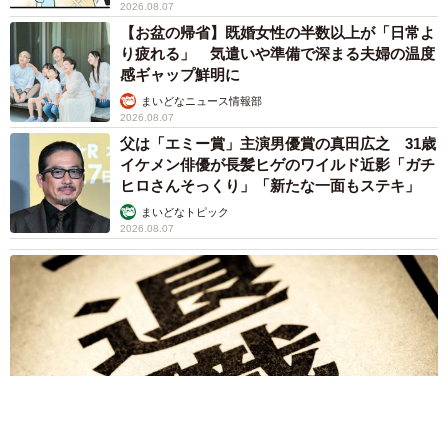
2026.08.07
【お盆の帰省】既婚女性の半数以上が「日常よ
り疲れる」 気遣いや準備で深まる夫婦の温度
感ギャップ鮮明に
まいどなニュース情報部
2026.08.07
父は「エミー賞」主演男優賞の真田広之 31歳
イケメン俳優が長髪ヒゲのワイルド近影「ガチ
ヒロさんそっくり」「新たな一面もステキ」
まいどなトピック
2026.08.07