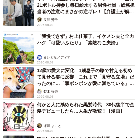
2Lボトル持参し毎日給水する男性社員→総務担
当者の注意にまさかの逆ギレ！【弁護士が解
説】
長澤 芳子
2026.08.08
「我慢できず」村上佳菜子、イケメン夫と全力
ハグ「可愛いふたり」「素敵なご夫婦」
まいどなメディア
2026.08.08
12歳の愛犬に変化 1歳息子の膝で甘える初め
て見せる姿に反響 これまで「見守る立場」だ
ったのに…「頭ポンポンが愛に満ちている」
「尊…」
梨木 香奈
2026.08.08
何かと人に舐められた黒髪時代 30代後半で金
髪デビューしたら…人生が激変！【漫画】
海川 まこと
2026.08.08