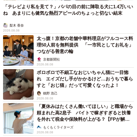
「テレビより私を見て？」パパの目の前に陣取る犬に1.4万いい
ね あまりにも健気な熱烈アピールのちょっと切ない結末
梨木 香奈
2026.08.08
太っ腹！京都の老舗中華料理店がフルコース料
理50人前を無料提供 「一市民としてお礼を」
つながる善意の輪
京都新聞社
2026.08.08
ボロボロで不細工なおじいちゃん猫に一目惚
れ エイズだし手がかかるけど…おうちで暮ら
すと「おじ猫」だって可愛くなったよ！
鶴野 浩己
2026.08.08
「夏休みはたくさん働いてほしい」と職場から
頼まれた高2息子 バイトで稼ぎすぎると扶養
を外れて税金や保険料が上がる？【FPが解
説】
もくもくライターズ
2026.08.08