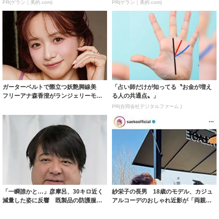
PR(ゲラン｜美的.com)
PR(ゲラン｜美的.com)
ガーターベルトで際立つ妖艶脚線美
「占い師だけが知ってる〝お金が増え
フリーアナ森香澄がランジェリーモデ
る人の共通点〟」
ルに ｢PE...
PR(合同会社デジタルファーム )
「一瞬誰かと…」彦摩呂、30キロ近く
紗栄子の長男 18歳のモデル、カジュ
減量した姿に反響 既製品の防護服が
アルコーデのおしゃれ近影が「両親の
着られると...
いいとこ取...