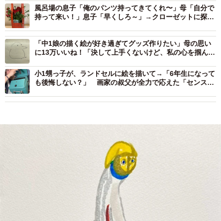
風呂場の息子「俺のパンツ持ってきてくれ〜」母「自分で
持って来い！」息子「早くしろ～」→クローゼットに探し
に行くと…
「中1娘の描く絵が好き過ぎてグッズ作りたい」母の思い
に13万いいね！「決して上手くないけど、私の心を掴んで
くる」
小1甥っ子が、ランドセルに絵を描いて→「6年生になって
も後悔しない？」 画家の叔父が全力で応えた「センスが
素敵」