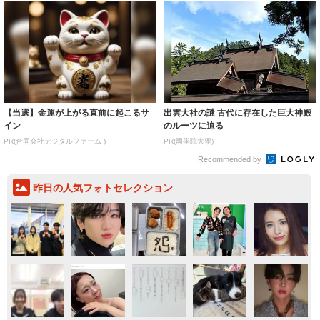
【当選】金運が上がる直前に起こるサ
出雲大社の謎 古代に存在した巨大神殿
イン
のルーツに迫る
PR(合同会社デジタルファーム )
PR(國學院大學)
Recommended by
昨日の人気フォトセレクション