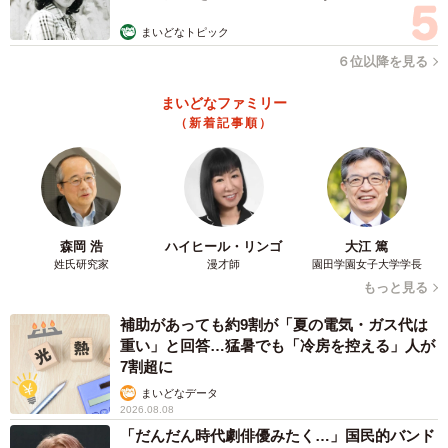
む」
まいどなトピック
６位以降を見る
まいどなファミリー
（新着記事順）
森岡 浩
ハイヒール・リンゴ
大江 篤
姓氏研究家
漫才師
園田学園女子大学学長
もっと見る
補助があっても約9割が「夏の電気・ガス代は
重い」と回答…猛暑でも「冷房を控える」人が
7割超に
まいどなデータ
2026.08.08
「だんだん時代劇俳優みたく…」国民的バンド