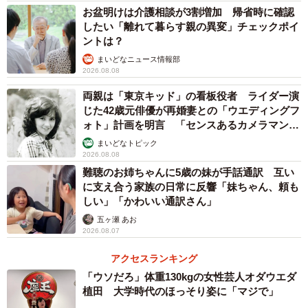
お盆明けは介護相談が3割増加 帰省時に確認
したい「離れて暮らす親の異変」チェックポイ
ントは？
まいどなニュース情報部
2026.08.08
両親は「東京キッド」の看板役者 ライダー演
じた42歳元俳優が再婚妻との「ウエディングフ
ォト」計画を明言 「センスあるカメラマン求
む」
まいどなトピック
2026.08.08
難聴のお姉ちゃんに5歳の妹が手話通訳 互い
に支え合う家族の日常に反響「妹ちゃん、頼も
しい」「かわいい通訳さん」
五ヶ瀬 あお
2026.08.07
アクセスランキング
「ウソだろ」体重130kgの女性芸人オダウエダ
植田 大学時代のほっそり姿に「マジで」