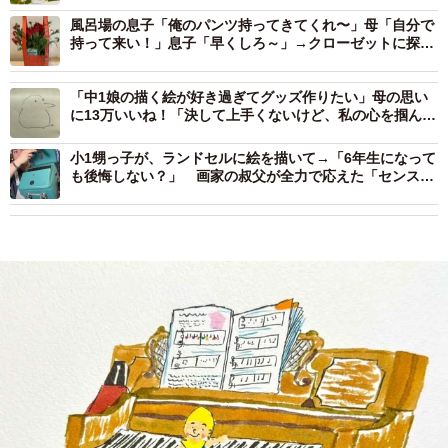
風呂場の息子「俺のパンツ持ってきてくれ〜」母「自分で
持って来い！」息子「早くしろ～」→クローゼットに探し
に行くと…
「中1娘の描く絵が好き過ぎてグッズ作りたい」母の思い
に13万いいね！「決して上手くないけど、私の心を掴んで
くる」
小1甥っ子が、ランドセルに絵を描いて→「6年生になって
も後悔しない？」 画家の叔父が全力で応えた「センスが
素敵」