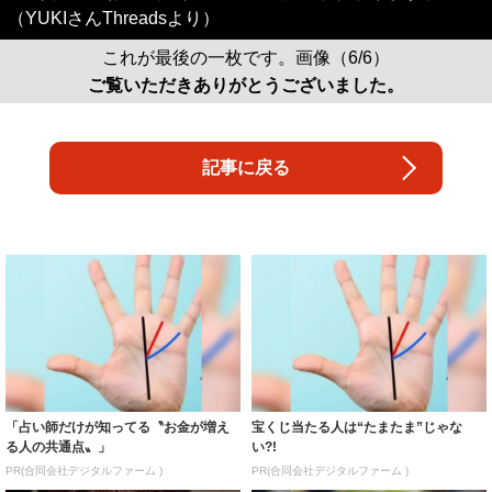
（YUKIさんThreadsより）
これが最後の一枚です。画像（6/6）
ご覧いただきありがとうございました。
記事に戻る
「占い師だけが知ってる〝お金が増え
宝くじ当たる人は“たまたま”じゃな
る人の共通点〟」
い?!
PR(合同会社デジタルファーム )
PR(合同会社デジタルファーム )