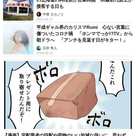
接客する日も
中将 タカノリ
2026.08.10
平成ギャル界のカリスマRumi 心ない言葉に
傷ついたコロナ禍 「ホンマでっか!?TV」から
朝ドラへ 「アンチを見返す日がキター！」
石井 隼人
2026.08.10
【漫画】宅配業者の誤配や荷物のいい加減な扱いに、思わず