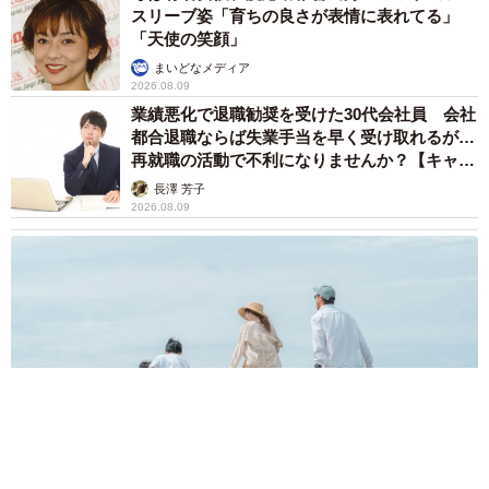
スリーブ姿「育ちの良さが表情に表れてる」
「天使の笑顔」
まいどなメディア
2026.08.09
業績悪化で退職勧奨を受けた30代会社員 会社
都合退職ならば失業手当を早く受け取れるが…
再就職の活動で不利になりませんか？【キャリ
アカウンセラーが解説】
長澤 芳子
2026.08.09