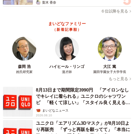
梨木 香奈
６位以降を見る
まいどなファミリー
（新着記事順）
森岡 浩
ハイヒール・リンゴ
大江 篤
姓氏研究家
漫才師
園田学園女子大学学長
もっと見る
8月13日まで期間限定3990円 「アイロンなし
でキレイに着られる」ユニクロのシャツワン
ピ 「軽くて涼しい」「スタイル良く見える」
の声
まいどなニュース
2026.08.10
ユニクロ「エアリズム3Dマスク」が8月10日よ
り再販売 「ずっと再販を願ってて」「本当に