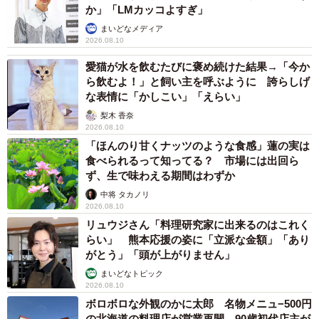
か」「LMカッコよすぎ」
まいどなメディア
2026.08.10
愛猫が水を飲むたびに褒め続けた結果→「今か
ら飲むよ！」と飼い主を呼ぶように 誇らしげ
な表情に「かしこい」「えらい」
梨木 香奈
2026.08.10
「ほんのり甘くナッツのような食感」蓮の実は
食べられるって知ってる？ 市場には出回ら
ず、生で味わえる期間はわずか
中将 タカノリ
2026.08.10
リュウジさん「料理研究家に出来るのはこれく
らい」 熊本応援の姿に「立派な金額」「あり
がとう」「頭が上がりません」
まいどなトピック
2026.08.10
ボロボロな外観のかに太郎 名物メニュ−500円
の北海道の料理店が営業再開 90歳初代店主が