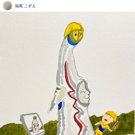
福尾 こずえ