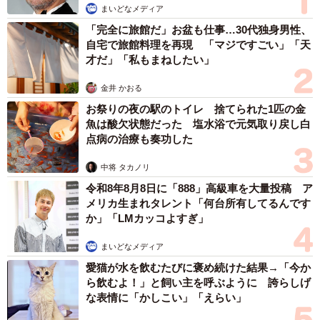
まいどなメディア
「完全に旅館だ」お盆も仕事…30代独身男性、
自宅で旅館料理を再現 「マジですごい」「天
才だ」「私もまねしたい」
金井 かおる
お祭りの夜の駅のトイレ 捨てられた1匹の金
魚は酸欠状態だった 塩水浴で元気取り戻し白
点病の治療も奏功した
中将 タカノリ
令和8年8月8日に「888」高級車を大量投稿 ア
メリカ生まれタレント「何台所有してるんです
か」「LMカッコよすぎ」
まいどなメディア
愛猫が水を飲むたびに褒め続けた結果→「今か
ら飲むよ！」と飼い主を呼ぶように 誇らしげ
な表情に「かしこい」「えらい」