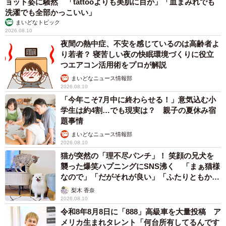
ョット姿に騒然 「tattooよりも美肌に目が」「血まみれでも
洗濯でも全部かっこいい」
まいどなトピック
2026.08.10
夜間の熱中症、不安を感じているのは高齢者よ
り若者？ 寝苦しい夜の快眠環境づくりに役立
つエアコン活用術をプロが解説
まいどなニュース情報部
2026.08.10
「今年こそ7月中に終わらせる！」意気込む小
学生は約4割…でも現実は？ 親子の夏休み宿
題事情
まいどなニュース情報部
2026.08.10
猫が突然の「理不尽パンチ」！ 笑顔の兄犬を
襲った爆笑ハプニングにSNS沸く 「まぁ猫様
なので」「だがそれが良い」「ふたりともかわ
いいね」
梨木 香奈
2026.08.10
令和8年8月8日に「888」高級車を大量投稿 ア
メリカ生まれタレント「何台所有してるんです