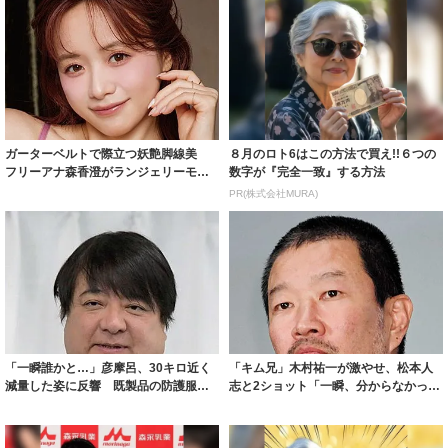
ガーターベルトで際立つ妖艶脚線美
８月のロト6はこの方法で買え!!６つの
フリーアナ森香澄がランジェリーモデ
数字が『完全一致』する方法
ルに ｢PE...
PR(株式会社MURA)
「一瞬誰かと…」彦摩呂、30キロ近く
「キム兄」木村祐一が激やせ、松本人
減量した姿に反響 既製品の防護服が
志と2ショット「一瞬、分からなかった
着られると...
わ」「テキ...