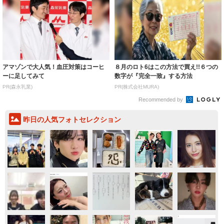
アマゾンで大人気！血圧対策はコーヒ
８月のロト6はこの方法で買え!!６つの
ーに足してみて
数字が『完全一致』する方法
PR(森永乳業)
PR(株式会社MURA)
Recommended by
昨日の人気フォトセレクション