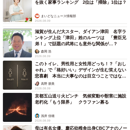
を抜く家事ランキング 2位は「掃除」1位は？
まいどなニュース情報部
2026.08.09
滋賀が生んだ大スター、ダイアン津田 名字ラ
ンキング上位「津田」姓のルーツは 「豊臣兄
弟！」で話題の武将にも意外な関係が…？
森岡 浩
2026.08.09
このトイレ、男性用と女性用どっち！？「おし
ゃれ」で「格好いい」デザインが生む笑えない
悲喜劇 本当に大事なのは目立つことではな
く…
高野 朋美
2026.08.09
京都五山送り火ピンチ 気候変動や獣害に施設
老朽化「もう限界」 クラファン募る
浅井 佳穂
2026.08.09
母は有名女優、慶応幼稚舎出身CBCアナのノー