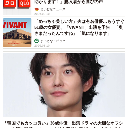
助かります！」購入者から喜びの声
まいどなニュース
2026.08.10
「めっちゃ美しい方」夫は有名俳優…もうすぐ
51歳の女優妻、「VIVANT」出演を予告 「奥
さまだったんですね」「気になります」
まいどなトピック
2026.08.10
「韓国でもカッコ良い」36歳俳優 出演ドラマの大胆なオフシ