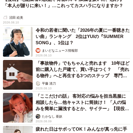
「本人が謝りに来い！」…これってカスハラになりますか？
沼田 絵美
2026.08.10
令和の若者に聞いた「2026年の夏に一番聴きた
い曲」ランキング 2位はYUIの『SUMMER
SONG』、1位は？
まいどなニュース情報部
2026.08.10
「事故物件」でもちゃんと売れます 10年ほど
前に購入した戸建て、買い手はつく？ 「売れ
る物件」へと再生する3つのステップ 専門家
が解説
平藤 清刀
2026.08.10
「ここだけの話」 客対応の悩みを担当黒服に
相談したら…他キャストに筒抜け！ 「人の悩
みを簡単に漏洩するとか、サイテー」【現役キ
ャストに取材】
たかなし 亜妖
2026.08.09
疲れた日はサボってOK！みんなが真っ先に手