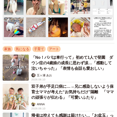
家族
気になる
子育て
アート
「No！パパは車行って」初めて1人で登園 ダ
ウン症の4歳娘の成長に思わず涙…「感動して
泣いちゃった」「表情も会話も愛おしい」
五ヶ瀬 あお
2026.08.10
双子弟が手足口病に…→兄に感染しないよう保
育士ママが考えた“お気持ちだけ”隔離 「ママ
の頑張りが伝わる」「可愛いふたり」
ANNA
2026.08.10
帰省は控えても感謝は届けたい…「お盆玉」っ