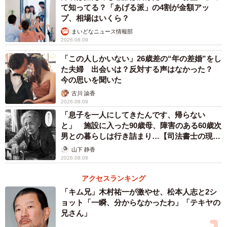
て知ってる？「あげる派」の4割が金額アッ
プ、相場はいくら？
まいどなニュース情報部
2026.08.09
「この人しかいない」26歳差の“年の差婚”をし
た夫婦 出会いは？反対する声はなかった？
今の思いを聞いた
古川 諭香
2026.08.09
「息子を一人にしてきたんです、帰らない
と」 施設に入った90歳母、障害のある60歳次
男との暮らしは行き詰まり…【司法書士の現場
から】
山下 静香
2026.08.08
アクセスランキング
「キム兄」木村祐一が激やせ、松本人志と2シ
ョット「一瞬、分からなかったわ」「テキヤの
兄さん」