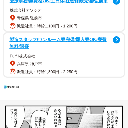
医療事務/無資格OK/土日休/社会保険完備/弘前市
株式会社アソシオ
青森県 弘前市
派遣社員：時給1,100円～1,200円
製造スタッフ/ワンルーム寮完備/即入寮OK/寮費
無料/退寮
Fulfill株式会社
兵庫県 神戸市
派遣社員：時給1,800円～2,250円