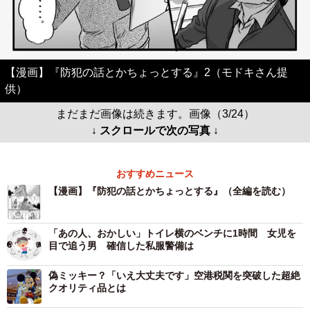
【漫画】『防犯の話とかちょっとする』2（モドキさん提
供）
まだまだ画像は続きます。画像（3/24）
↓ スクロールで次の写真 ↓
おすすめニュース
【漫画】『防犯の話とかちょっとする』（全編を読む）
「あの人、おかしい」トイレ横のベンチに1時間 女児を
目で追う男 確信した私服警備は
偽ミッキー？「いえ大丈夫です」空港税関を突破した超絶
クオリティ品とは