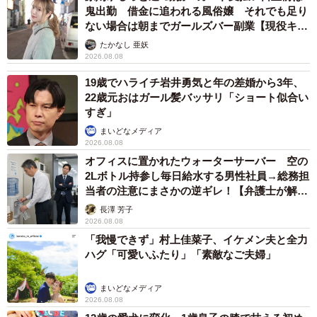
鬼出勤 借金に追われる風俗嬢 それでも足り
ない場合は朝までガールズバー副業【現役キャ
ストに取材】
たかなし 亜妖
2026.08.08
19歳でハライチ岩井勇気と年の差婚から3年、
22歳元おはガール髪バッサリ「ショート似合い
すぎ」
まいどなメディア
2026.08.08
オフィスに置かれたウォーターサーバー 空の
2Lボトル持参し毎日給水する男性社員→総務担
当者の注意にまさかの逆ギレ！【弁護士が解
説】
長澤 芳子
2026.08.08
「我慢できず」村上佳菜子、イケメン夫と全力
ハグ「可愛いふたり」「素敵なご夫婦」
まいどなメディア
2026.08.08