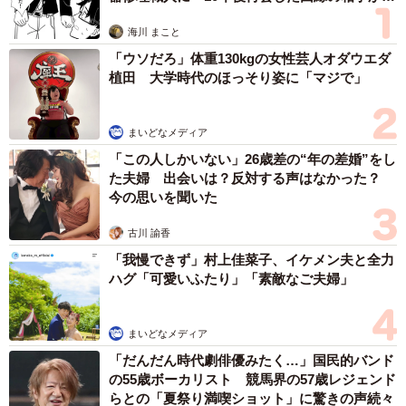
思わぬ申し出【漫画】
の巡回は同一人物が同じルートをずっと周るのではなく交
海川 まこと
代で行い、不審点（子供をつけている、盗撮疑惑など）を
「ウソだろ」体重130kgの女性芸人オダウエダ
察知できるのですが、今回の件のような物色行為は判断し
植田 大学時代のほっそり姿に「マジで」
づらいのが現状です。『30分以上ベンチで子供を目で追っ
てる』といった長時間居座りの疑わしい行為はお客さまか
まいどなメディア
ら教えていただけると、対象をマークして子どもを守る助
「この人しかいない」26歳差の“年の差婚”をし
けになります」
た夫婦 出会いは？反対する声はなかった？
今の思いを聞いた
ー商業施設でリスクが大きい場所はありますか
古川 諭香
「我慢できず」村上佳菜子、イケメン夫と全力
「フードコートや書店などの近くのトイレが危険です。お
ハグ「可愛いふたり」「素敵なご夫婦」
客さまが多いためか、近くのトイレなら大丈夫だろうと油
断しがちですが、不審者からすれば他のお客さまに紛れや
まいどなメディア
すく、一瞬の隙を狙うのだと思います。フードコートや書
「だんだん時代劇俳優みたく…」国民的バンド
店そのものが危ないのではなく、そういった人けが多い場
の55歳ボーカリスト 競馬界の57歳レジェンド
所から急に人がまばらになり連れ込みやすい場所が危ない
らとの「夏祭り満喫ショット」に驚きの声続々