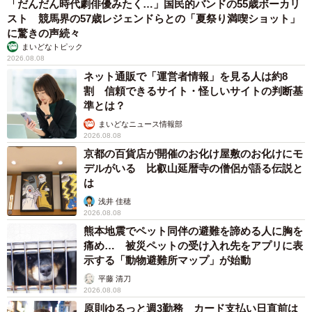
「だんだん時代劇俳優みたく…」国民的バンドの55歳ボーカリ
スト 競馬界の57歳レジェンドらとの「夏祭り満喫ショット」
で歩いている子どもがいたら必ず声かけする▽不審者・不
に驚きの声続々
審な出来事は必ず警備・上司に報告・連絡・相談の徹底を
まいどなトピック
図ったそうです。
2026.08.08
ネット通販で「運営者情報」を見る人は約8
割 信頼できるサイト・怪しいサイトの判断基
「小児性犯罪者らの不審者は父親に擬態しています。子ど
準とは？
も用のリュックや上着を片手に、わが子を眺めているよう
まいどなニュース情報部
によそのお子さんを目で追い、わが子を撮っているかのよ
2026.08.08
うに他人のお子さんを撮影し、弱い子どもが1人になるタイ
京都の百貨店が開催のお化け屋敷のお化けにモ
デルがいる 比叡山延暦寺の僧侶が語る伝説と
ミングを狙っています」とcuiさんは指摘します。その危険
は
は、スーパー、ショッピングモール、観光地、行楽地など
浅井 佳穂
場所を問いません。
2026.08.08
熊本地震でペット同伴の避難を諦める人に胸を
痛め… 被災ペットの受け入れ先をアプリに表
「彼らは子どもがいる場所にいてもおかしくないよう必ず
示する「動物避難所マップ」が始動
擬態しています。だから勘違いかもと思われるかもしれま
平藤 清刀
せんが、感じた直感を信じてください」
2026.08.08
原則ゆるっと週3勤務 カード支払い日直前は