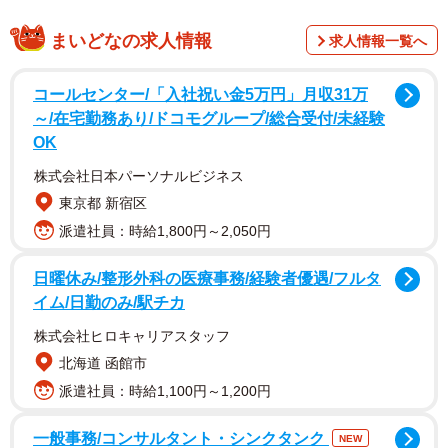
まいどなの求人情報
求人情報一覧へ
コールセンター/「入社祝い金5万円」月収31万
～/在宅勤務あり/ドコモグループ/総合受付/未経験
OK
スーパーの従業員というTwitterユーザーの
cui（@cuicuibumblebee）さんが「スーパーで不審な人物
株式会社日本パーソナルビジネス
を見かけたら勘違いでも気のせいでも構わないので遠慮せ
東京都 新宿区
ずお近くの従業員に声をかけて下さい」と呼び掛け、以前
派遣社員：時給1,800円～2,050円
勤めていた店舗で起きた事例を連投しました。
日曜休み/整形外科の医療事務/経験者優遇/フルタ
イム/日勤のみ/駅チカ
株式会社ヒロキャリアスタッフ
北海道 函館市
派遣社員：時給1,100円～1,200円
一般事務/コンサルタント・シンクタンク
NEW