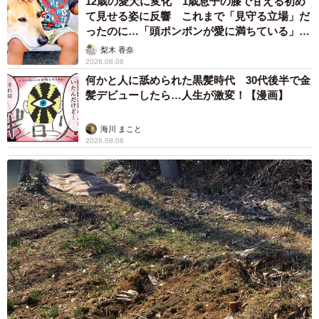
12歳の愛犬に変化 1歳息子の膝で甘える初め
て見せる姿に反響 これまで「見守る立場」だ
ったのに…「頭ポンポンが愛に満ちている」
「尊…」
梨木 香奈
2026.08.08
何かと人に舐められた黒髪時代 30代後半で金
髪デビューしたら…人生が激変！【漫画】
海川 まこと
2026.08.08