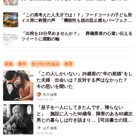
一番かわいいよな」とやり取りを重ねます。頃合いを見計
な思いに13万以上の共感
らって、トイレに子どもがいないことを告げます。「俺ず
「この席考えた人天才では！？」フードコートの子ども用
っとお前のこと見てたんだけどよ、一時間もお前ここで何
イス席に称賛の声 「機能性も脱出阻止感もパーフェク
ト！」
してんの？子供なんて待ってないよな？ん？」と畳みか
「出棺を10分早めませんか？」 葬儀業者の心遣い伝える
け、動揺し立ち去ろうとする男に「おめえの顔、覚えたか
ツイートに感動の輪
らな」とダメ押しの一言を発しました。
取り押さえるには至りませんでしたが、店舗の防犯カメラ
家族
事件
世の中の仕組み
教育
の顔画像や別の私服警備がチェックした男の車のナンバー
「この人しかいない」26歳差の“年の差婚”をし
をもとに、男の来店時には従業員や警備員が張り付きまし
た夫婦 出会いは？反対する声はなかった？
た。そうした“空気”を察したのか、男はその後姿を見せなく
今の思いを聞いた
なったそうです。
古川 諭香
2026.08.09
「息子を一人にしてきたんです、帰らない
と」 施設に入った90歳母、障害のある60歳次
男との暮らしは行き詰まり…【司法書士の現場
から】
山下 静香
2026.08.08