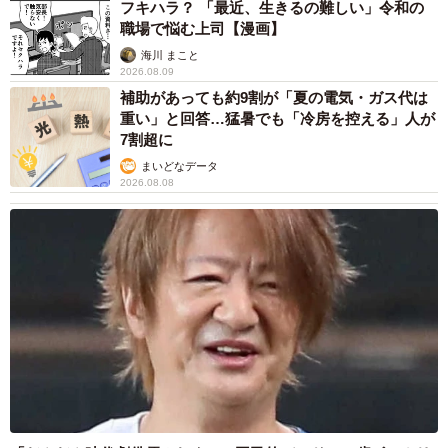
フキハラ？ 「最近、生きるの難しい」令和の
職場で悩む上司【漫画】
令和3年警察白書によると、13歳未満の子どもが被害者とな
海川 まこと
った刑法犯の被害件数は減少傾向にあり、2020年は8788件
2026.08.09
と、前年より3097件（26.1%）減少しました。しかし、子
補助があっても約9割が「夏の電気・ガス代は
重い」と回答…猛暑でも「冷房を控える」人が
どもの心身に深刻なダメージを与える罪種である強制わい
7割超に
せつや略取誘拐を見ると、強制わいせつは減少傾向とはい
まいどなデータ
え700件超、略取誘拐は一時期の横ばいから増加傾向にあり
2026.08.08
ます。
幼い子を持つ親にとって衝撃だったのが2011年3月に熊本
市内のスーパーのトイレで3歳女児が殺害された事件でし
た。女児は1人でトイレに行き、幼児性愛の男に性的虐待を
受け、用水路に遺棄されました。
cuiさんが勤める店舗でも事件後、警備側は巡回回数を増や
し従業員側は事案発生時の運用の確認・徹底が行われまし
た。従業員はレジにかたまらず、分散して売場に立つ▽1人