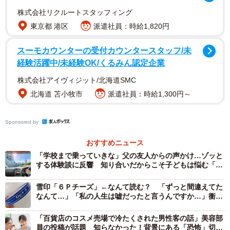
2/3
株式会社リクルートスタッフィング
「スーパーで不審な人物を見かけたら」で始まるツイート。子を持つ親
東京都 港区
派遣社員：時給1,820円
に伝えたい深刻な事案が示されます（Twitterから）
スーモカウンターの受付カウンタースタッフ/未
一見、子どもを待つ父親風
経験活躍中/未経験OK/くるみん認定企業
cuiさんやツイートによると、きっかけはフードコートを利
株式会社アイヴィジット/北海道SMC
用していた家族連れが感じた“違和感”でした。一見したとこ
北海道 苫小牧市
派遣社員：時給1,300円～
ろろ、トイレ前で子どもを待っているようでしたが、20分
以上が経過しており明らかに不自然。店側は男に察知され
Sponsored by
ないよう、私服警備（元刑事の万引きGメン）がフードコー
おすすめニュース
トから男を注視し、女性従業員と男性従業員が私服に着替
「学校まで乗っていきな」父の友人からの声かけ…ゾッと
え、多目的トイレを含む全個室に子どもがいないことを確
する体験談に反響 知り合いだからこそ子どもは悩む「勉
強になります」
認しました。
雪印「６Ｐチーズ」←なんて読む？ 「ずっと間違えてた
なんて…」「私の人生は嘘だったと言うんですか…」衝撃
一見穏やかなおじいちゃん顔のGメンは、男の隣に腰掛けま
広がる
す。「子ども待ってんの？」「いくつ？」「それくらいが
「百貨店のコスメ売場で冷たくされた男性客の話」美容部
員の投稿が話題 知らなかった！背景にある「恐怖」切実