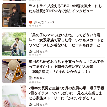
ラストライブ控えるT-BOLAN森友嵐士 にし
たん社長がTikTok内で独占インタビュー
まいどなニュース
2026.08.07
「男の子のママっぽいよね」ってどういう意
味？ 女系家族で育った母 いつもスカートと
ワンピースしか着ないし、ヒールも好き どの
へんが…
山岡 もと子
2026.08.07
猫用の爪研ぎおもちゃを買ったら…「これで合
ってますか？」予想外の使い方が大反響
「100点満点」「かわいいからよし！」
梨木 香奈
2026.08.07
2歳半の長男と生後2カ月の次男の母 母子手帳
2冊をイラストでいっぱいに 見る人を楽しま
せる家族ストーリーに「かわいすぎる！」
山岡 もと子