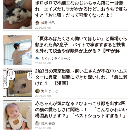
ボロボロで不細工なおじいちゃん猫に一目惚
れ エイズだし手がかかるけど…おうちで暮ら
すと「おじ猫」だって可愛くなったよ！
鶴野 浩己
2026.08.08
「夏休みはたくさん働いてほしい」と職場から
頼まれた高2息子 バイトで稼ぎすぎると扶養
を外れて税金や保険料が上がる？【FPが解
説】
もくもくライターズ
2026.08.08
2泊3日の東京出張→飼い主さんが不在中ハムス
ターに異変 眉間にできた深いしわ、「急に老
けた？」【漫画】
海川 まこと
2026.08.08
赤ちゃんが気になる？ひょっこり顔を出す2匹
の猫の愛らしさに悶絶…！ 「こんなかわいい
構図あります？」「ベストショットすぎる！」
梨木 香奈
2026.08.08