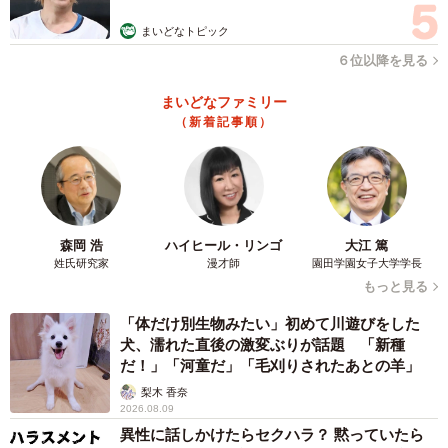
のです。今回の件に限らず、元刑事の男性は『子どもから
まいどなトピック
目ぇ離しちゃダメだ』とよく言っていました。シンプルで
６位以降を見る
すがこれ以上の防犯はないと思います」
まいどなファミリー
ー「遠慮なくお声掛けを」とツイートしたのは
（新着記事順）
「例として挙げたケースは、明らかな不審動向が他にもあ
ったため、こちらとしても強気の行動に出ることができま
したが、そうではない場合もあります。お客さまには、も
森岡 浩
ハイヒール・リンゴ
大江 篤
し不審者やおかしな出来事があれば遠慮なく従業員にお伝
姓氏研究家
漫才師
園田学園女子大学学長
えいただければと思います。迷われる方が多いようです
もっと見る
が、スーパーの従業員の多くは女性で子供を持つ親です。
「体だけ別生物みたい」初めて川遊びをした
お客さまと従業員という立場の違いはありますが、従業員
犬、濡れた直後の激変ぶりが話題 「新種
だ！」「河童だ」「毛刈りされたあとの羊」
も犯罪予備軍を排除したい気持ちは同じです。お客さまか
梨木 香奈
ら得た情報を基にできる限りを尽くします」
2026.08.09
異性に話しかけたらセクハラ？ 黙っていたら
子どもが被害者の犯罪は減少傾向だが…