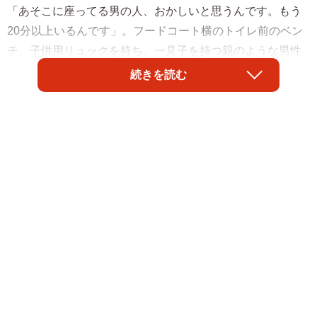
「あそこに座ってる男の人、おかしいと思うんです。もう
20分以上いるんです」。フードコート横のトイレ前のベン
チ、子供用リュックを持ち、一見子を持つ親のような男性
の監視が始まりました。「もしかして…」と従業員に知ら
続きを読む
せたお客さんの不安は的中。男はフードコートの女児を目
で追っていたのです。トイレが無人であることを確認した
上で、元刑事の警備担当者は「子ども待ってんの？」と世
間話のように話しかけ、そして畳みかけました。「１時間
もお前ここで何してんの？子どもなんて待ってないよ
な？」と。休日の商業施設で実際に起きた出来事です。