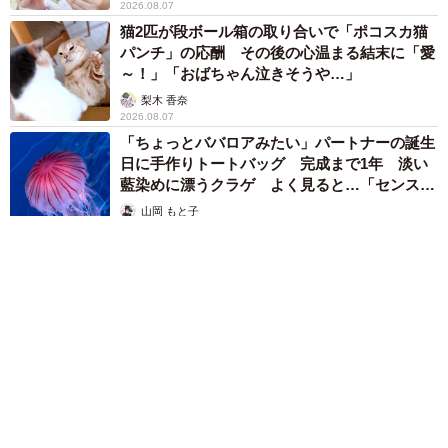
2026.08.07
猫2匹が段ボール箱の取り合いで「ポコスカ猫
パンチ」の応酬 その後の心温まる結末に「愛
～！」「おばちゃん泣きそうや…」
梨木 香奈
2026.08.07
「ちょっとババロアみたい」パートナーの誕生
日に手作りトートバッグ 完成まで1年 淡い
藍染めに漂うクラゲ よく見ると…「センスす
ごい」
山岡 もと子
2026.08.07