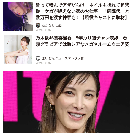
酔って転んでアザだらけ ネイルも折れて超悲
惨 ケガが絶えない夜のお仕事 「病院代」と
数万円を渡す神客も！【現役キャストに取材】
たかなし 亜妖
2026.08.07
乃木坂46賀喜遥香 5年ぶり週チャン表紙 巻
頭グラビアでは激レアなメガネルームウエア姿
まいどなニュースエンタメ部
2026.08.07