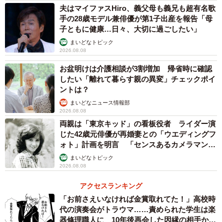
夫はマイファスHiro、義父母も義兄も超有名歌
手の28歳モデル兼俳優が第1子出産を報告「母
子ともに健康…日々、大切に過ごしたい」
まいどなトピック
2026.08.08
3/3
お盆明けは介護相談が3割増加 帰省時に確認
したい「離れて暮らす親の異変」チェックポイ
不審な人物に畳みかける元刑事（Twitterから）
ントは？
まいどなニュース情報部
投稿者に聞いた
2026.08.08
両親は「東京キッド」の看板役者 ライダー演
cuiさんが勤めた店舗では、この事例のように疑わしい人物
じた42歳元俳優が再婚妻との「ウエディングフ
に警告することは月に1度はあったそうです。話を聞きまし
ォト」計画を明言 「センスあるカメラマン求
た。
む」
まいどなトピック
2026.08.08
ー「おかしい」と感じたお客さんの直感が…
アクセスランキング
「お前さえいなければ金賞取れてた！」高校時
「お客さまからのお声かけは、子どもが狙われた事件が報
代の演奏会がトラウマ……責められた学生は楽
じられると増えますが、平時は少ないです。従業員や警備
器修理職人に 10年後再会した因縁の相手から