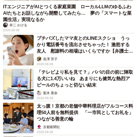
ITエンジニアがAIとつくる家庭菜園 ローカルLLMのゆるふわ
AIたちとお話しながら開墾してみたら… 夢の「スマートな菜
園生活」実現なるか
井二 かける
2026.08.08
プチバズしたママ友とのLINEスクショ うっ
かり電話番号を流出させちゃった！ 激怒する
友人 慰謝料の相場はいくらですか【弁護士が
解説】
長澤 芳子
2026.08.08
「テレビより私を見て？」パパの目の前に陣取
る犬に1.4万いいね あまりにも健気な熱烈ア
ピールのちょっと切ない結末
梨木 香奈
2026.08.08
太っ腹！京都の老舗中華料理店がフルコース料
理50人前を無料提供 「一市民としてお礼を」
つながる善意の輪
京都新聞社
2026.08.08