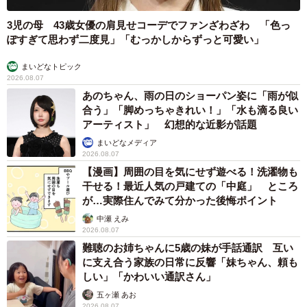
3児の母 43歳女優の肩見せコーデでファンざわざわ 「色っ
ぽすぎて思わず二度見」「むっかしからずっと可愛い」
まいどなトピック
2026.08.07
あのちゃん、雨の日のショーパン姿に「雨が似
合う」「脚めっちゃきれい！」「水も滴る良い
アーティスト」 幻想的な近影が話題
まいどなメディア
2026.08.07
【漫画】周囲の目を気にせず遊べる！洗濯物も
干せる！最近人気の戸建ての「中庭」 ところ
が…実際住んでみて分かった後悔ポイント
中瀬 えみ
2026.08.07
難聴のお姉ちゃんに5歳の妹が手話通訳 互い
に支え合う家族の日常に反響「妹ちゃん、頼も
しい」「かわいい通訳さん」
五ヶ瀬 あお
2026.08.07