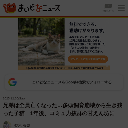
まいどなニュースをGoogle検索でフォローする
2025.12.06(Sat)
兄弟は全員亡くなった…多頭飼育崩壊から生き残
った子猫 1年後、コミュ力抜群の甘えん坊に
梨木 香奈