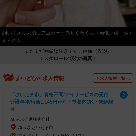
飼い主さんの指にアゴ乗せするちくわくん（画像提供：やく
まろさん）
まだまだ画像は続きます。画像（2/19）
↓ スクロールで次の写真 ↓
まいどなの求人情報
求人情報一覧へ
「さいたま市」資格不問/デイサービスの受付・
介護事務/時給1,145円から・扶養内OK・未経験
可
ALSOK介護株式会社
埼玉県 さいたま市