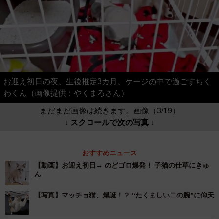
お迎え初日の夜、生後推定3カ月、ケージの中で過ごすちく
わくん（画像提供：やくまろさん）
まだまだ画像は続きます。画像（3/19）
↓ スクロールで次の写真 ↓
おすすめニュース
【動画】お迎え初日→ のどゴロ爆発！ 子猫の仕草にきゅ
ん
【写真】マッチョ猫、爆誕！？ “たくましい二の腕”に仰天