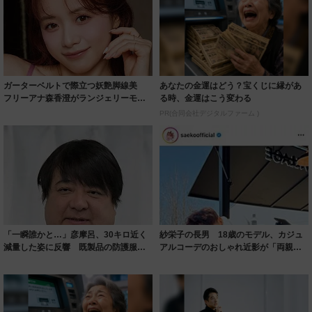
ガーターベルトで際立つ妖艶脚線美
あなたの金運はどう？宝くじに縁があ
フリーアナ森香澄がランジェリーモデ
る時、金運はこう変わる
ルに ｢PE...
PR(合同会社デジタルファーム )
「一瞬誰かと…」彦摩呂、30キロ近く
紗栄子の長男 18歳のモデル、カジュ
減量した姿に反響 既製品の防護服が
アルコーデのおしゃれ近影が「両親の
着られると...
いいとこ取...