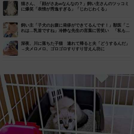
猫さん、「顔がさあwなんなの？」飼い主さんのツッコミ
に爆笑「表情が秀逸すぎる」「じわじわくる」
飼い主「子犬のお腹に発疹ができてるんです！」獣医「こ
れは…乳首ですね」冷静な先生の言葉に苦笑い 「私もや
りました」「お仲間」
深夜、川に落ちた子猫 連れて帰ると夫「どうするんだ」
→夫メロメロ、ゴロゴロすりすり甘えん坊に