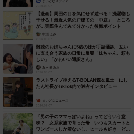
まいどなメディア
2026.08.07
【漫画】周囲の目を気にせず遊べる！洗濯物も
干せる！最近人気の戸建ての「中庭」 ところ
が…実際住んでみて分かった後悔ポイント
中瀬 えみ
2026.08.07
難聴のお姉ちゃんに5歳の妹が手話通訳 互い
に支え合う家族の日常に反響「妹ちゃん、頼も
しい」「かわいい通訳さん」
五ヶ瀬 あお
2026.08.07
ラストライブ控えるT-BOLAN森友嵐士 にし
たん社長がTikTok内で独占インタビュー
まいどなニュース
2026.08.07
「男の子のママっぽいよね」ってどういう意
味？ 女系家族で育った母 いつもスカートと
ワンピースしか着ないし、ヒールも好き どの