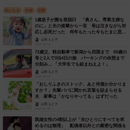
の？」と声をかけてもらうことを待っている場合も少なく
ありません。
気になる
夫婦
恋愛
1歳息子が腕を亜脱臼 「奥さん、専業主婦な
ー「もう離婚した方が楽なのでは？」と思う場合、どうす
のに」と夫の後輩から一言 母は泣きながら対
応し必死だった 何年もたった今もたまに思い
ればいいでしょうか
出し…
山岡 もと子
2026.08.06
人は辛い状況に直面すると、そこから目を背けて楽な方や
72歳父、軽自動車で新潟から四国まで 65歳の
快楽を選ぶ傾向があります。離婚や、家庭外での安らぎを
母と2人で3泊4日の旅 パーキングの休憩まで
分刻み… 「大学生でも組まねえよ！」
求めることは、目先の苦痛を回避するための楽な道に見え
山岡 もと子
るかもしれません。しかし、その場しのぎで楽な道を選び
2026.08.06
続けることは、長い目で見ると後悔につながるケースが多
「おしりふきのストック、あと何個か分かりま
いものです。
すか？」先輩パパに聞かれ言葉を詰まらせる
夫 家事は「かなりやってる」はずだった
大切なのは、逃げ出すことではなく、一度立ち止まり、
山岡 もと子
2026.08.05
「自分は将来、どうしたいのか」と自問し、自身の心と深
既婚女性の4割以上が「夫ひとりにすべてを求
く向き合うことです。目先の楽を選ぶのではなく、将来の
めるのは無理」 配偶者以外との親密な関係を
理想に向けて今、何をすべきかということを考えて、気持