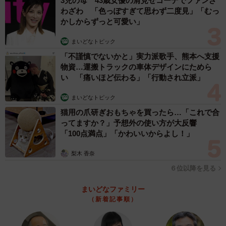
3児の母 43歳女優の肩見せコーデでファンざ
わざわ 「色っぽすぎて思わず二度見」「むっ
◆木下雅子（きのした・まさこ）
かしからずっと可愛い」
行政書士、心理カウンセラー 大阪府高槻市を拠点に「夫
まいどなトピック
婦関係修復カウンセリング」を主業務として活動。「法」
「不謹慎でないかと」実力派歌手、熊本へ支援
と「心」の両面から顧客を支えている。
物資…運搬トラックの車体デザインにためら
い 「痛いほど伝わる」「行動され立派」
まいどなトピック
猫用の爪研ぎおもちゃを買ったら…「これで合
ってますか？」予想外の使い方が大反響
「100点満点」「かわいいからよし！」
梨木 香奈
６位以降を見る
まいどなファミリー
（新着記事順）