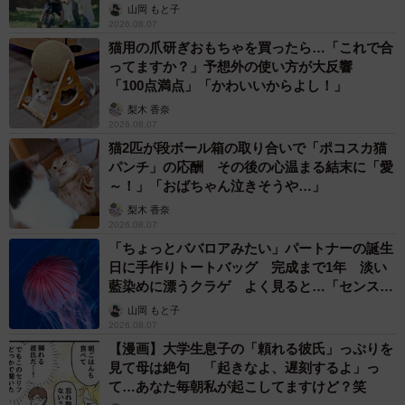
へんが…
山岡 もと子
2026.08.07
猫用の爪研ぎおもちゃを買ったら…「これで合
ってますか？」予想外の使い方が大反響
「100点満点」「かわいいからよし！」
梨木 香奈
2026.08.07
猫2匹が段ボール箱の取り合いで「ポコスカ猫
パンチ」の応酬 その後の心温まる結末に「愛
～！」「おばちゃん泣きそうや…」
梨木 香奈
2026.08.07
「ちょっとババロアみたい」パートナーの誕生
日に手作りトートバッグ 完成まで1年 淡い
藍染めに漂うクラゲ よく見ると…「センスす
ごい」
山岡 もと子
2026.08.07
【漫画】大学生息子の「頼れる彼氏」っぷりを
見て母は絶句 「起きなよ、遅刻するよ」っ
て…あなた毎朝私が起こしてますけど？笑