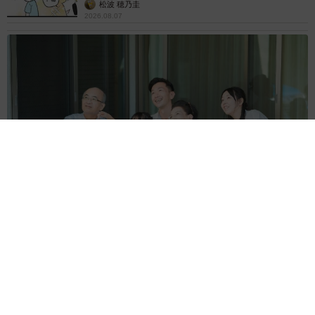
松波 穂乃圭
2026.08.07
【お盆の帰省】既婚女性の半数以上が「日常より疲れる」 気
遣いや準備で深まる夫婦の温度感ギャップ鮮明に
まいどなニュース情報部
2026.08.07
父は「エミー賞」主演男優賞の真田広之 31歳
イケメン俳優が長髪ヒゲのワイルド近影「ガチ
ヒロさんそっくり」「新たな一面もステキ」