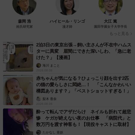
森岡 浩
ハイヒール・リンゴ
大江 篤
姓氏研究家
漫才師
園田学園女子大学学長
もっと見る
2泊3日の東京出張→飼い主さんが不在中ハムス
ターに異変 眉間にできた深いしわ、「急に老
けた？」【漫画】
海川 まこと
2026.08.08
赤ちゃんが気になる？ひょっこり顔を出す2匹
の猫の愛らしさに悶絶…！ 「こんなかわいい
構図あります？」「ベストショットすぎる！」
梨木 香奈
2026.08.08
酔って転んでアザだらけ ネイルも折れて超悲
惨 ケガが絶えない夜のお仕事 「病院代」と
数万円を渡す神客も！【現役キャストに取材】
たかなし 亜妖