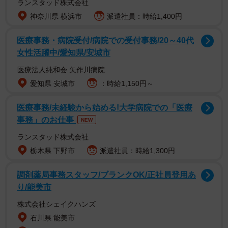
ランスタッド株式会社
神奈川県 横浜市
派遣社員：時給1,400円
医療事務・病院受付/病院での受付事務/20～40代
女性活躍中/愛知県/安城市
医療法人純和会 矢作川病院
愛知県 安城市
：時給1,150円～
また長女と次女を寝かしつけると、妻はそのまま子どもた
医療事務/未経験から始める!大学病院での「医療
事務」のお仕事
NEW
ちの寝室で就寝するため、夫婦の夜の生活は数年来途絶え
たままです。家族を大切にし、仲良く暮らしたいというAさ
ランスタッド株式会社
んの理想とはかけ離れた現実が毎日繰り返され、「こんな
栃木県 下野市
派遣社員：時給1,300円
はずじゃなかった」という絶望感がAさんの心を支配してい
調剤薬局事務スタッフ/ブランクOK/正社員登用あ
ました。
り/能美市
株式会社シェイクハンズ
この冷たい家庭から安らぎを求め、Aさんはある日、会社帰
石川県 能美市
りにふらりと夜の街へ足を運びます。妻に無視され、誰か