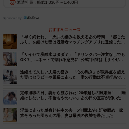
派遣社員：時給1,330円～1,400円
らもねぎらわれない日々の中で、優しく接してくれる女性
の存在は、Aさんの疲弊した心に深く染みました。
Sponsored by
家庭が崩壊してしまう危険な道を一歩踏み出そうとしてい
おすすめニュース
るAさんは、どうしたら妻との良い関係を取り戻せるのでし
「早く終われ」…天井の染みを数えるあの時間 「感じた
ふり」を続けた妻は既婚者マッチングアプリに登録した
ょうか。夫婦関係修復カウンセリング専門行政書士の木下
【カウンセラーが解説】
雅子さんに話を聞きました。
「サイゼで炭酸水はタダ？」「ドリンクバー注文なしでも
OK？」…ネットで割れる意見に“公式”回答は【サイゼリ
無視は「SOS」に気づいて欲しいサイン
ヤ広報担当者に聞いた】
途絶えて久しい夫婦の営み 「心の渇き」が限界点を超え
ー妻はなぜ、無視をするのでしょうか？
た妻はセラピーや風俗に走った 妻の行動は不貞行為です
か？【夫婦関係修復カウンセラーが解説】
妻の無視は、夫に対する「SOSに気づいてほしい」という
定年退職の日、妻から渡された“20年越しの離婚届” 「離
婚はしないし、不倫もやめない」あの日の宣言が招いた結
メッセージである可能性が高いです。妻は不機嫌な態度や
末
無視をすることで、「私の気持ちを分かってよ」という心
浮気に走った単身赴任中の夫 5年間泳がせ証拠固め 家
の叫びを夫に伝えようとしています。これは一見、夫に対
族そろった団らんの場、妻は最強の復讐を果たした
する八つ当たりのように見えますが、実は夫に「どうした