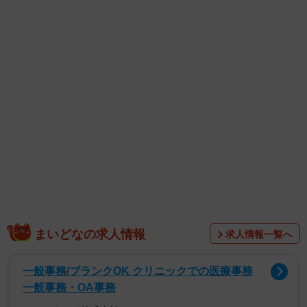
1/1
冷めきった夫婦関係に打開策はあるのか？ ※画像はイメージです
（FineGraphics/photoAC）
まいどなの求人情報
求人情報一覧へ
一般事務/ブランクOK クリニックでの医療事務
一般事務・OA事務