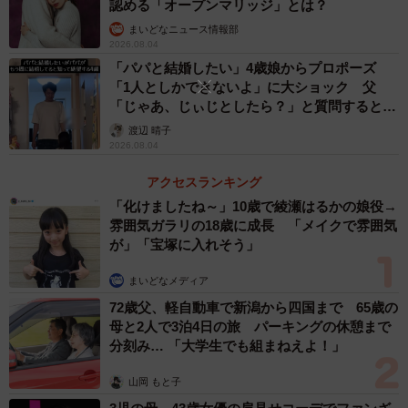
認める「オープンマリッジ」とは？
ちを切り替える必要があります。
まいどなニュース情報部
2026.08.04
「パパと結婚したい」4歳娘からプロポーズ
ー妻との良い関係を取り戻すために、Aさんは何をすればい
「1人としかできないよ」に大ショック 父
いのでしょうか？
「じゃあ、じぃじとしたら？」と質問すると…
渡辺 晴子
妻との良い関係、そして夜の生活を取り戻したいのであれ
2026.08.04
ば、まずAさんは「仕事に打ち込めるのは、妻が家庭という
アクセスランキング
環境を整えてくれているおかげである」ということを深く
「化けましたね～」10歳で綾瀬はるかの娘役→
認識し、妻に感謝を伝えるべきです。
雰囲気ガラリの18歳に成長 「メイクで雰囲気
が」「宝塚に入れそう」
その上で、妻が何を望んでいるのか、どうしてほしいのか
まいどなメディア
という妻の心の声を真摯に聞き、それを叶えるくらいの姿
72歳父、軽自動車で新潟から四国まで 65歳の
勢で考え方と行動を改める必要があります。安易なプレゼ
母と2人で3泊4日の旅 パーキングの休憩まで
ントなどでのご機嫌取りは逆効果です。Aさんの内面的な整
分刻み… 「大学生でも組まねえよ！」
理と変化が最も重要であり、そのためには専門家に相談す
山岡 もと子
ることも有効です。