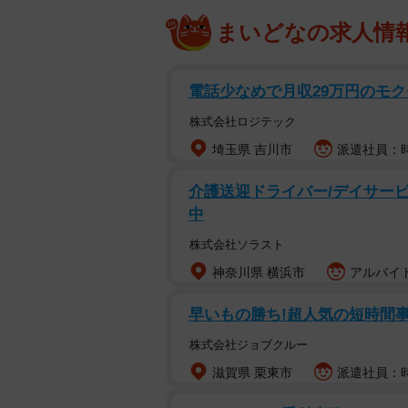
まいどなの求人情
電話少なめで月収29万円のモ
株式会社ロジテック
埼玉県 吉川市
派遣社員：時給
介護送迎ドライバー/デイサービ
中
株式会社ソラスト
神奈川県 横浜市
アルバイト
早いもの勝ち!超人気の短時間事務 
株式会社ジョブクルー
滋賀県 栗東市
派遣社員：時