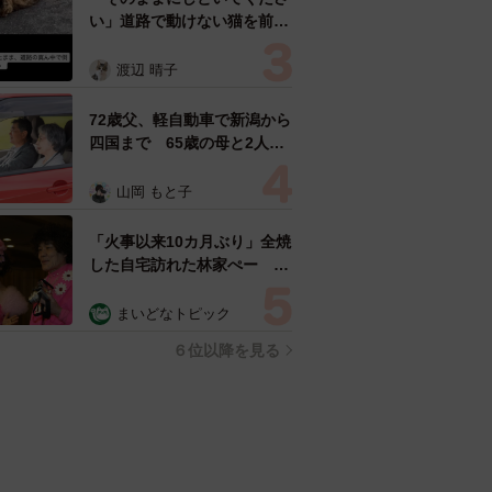
い」道路で動けない猫を前に
返された一言… 懸命に生き
ようとした4日間 「命の重
渡辺 晴子
さはみんな同じ」保護団体代
表の訴え
72歳父、軽自動車で新潟から
四国まで 65歳の母と2人で
3泊4日の旅 パーキングの休
憩まで分刻み… 「大学生で
山岡 もと子
も組まねえよ！」
「火事以来10カ月ぶり」全焼
した自宅訪れた林家ぺー 内
装も壁も取り払われスケルト
ン状態の部屋に呆然
まいどなトピック
６位以降を見る