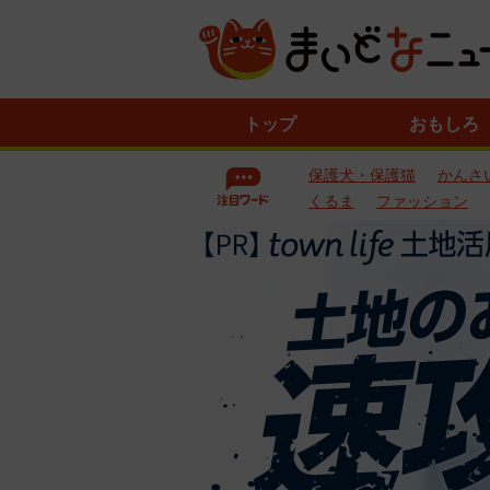
ニ
トップ
おもしろ
ュ
ー
保護犬・保護猫
かんさ
ス
一
くるま
ファッション
覧