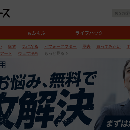
もふもふ
ライフハック
い
家族
気になる
ビフォーアフター
災害
買ってみたい
アート
ウェブ漫画
もっと見る