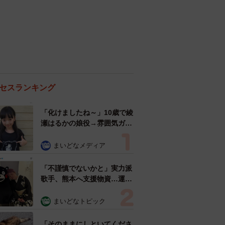
セスランキング
「化けましたね～」10歳で綾
瀬はるかの娘役→雰囲気ガラ
リの18歳に成長 「メイクで
雰囲気が」「宝塚に入れそ
まいどなメディア
う」
「不謹慎でないかと」実力派
歌手、熊本へ支援物資…運搬
トラックの車体デザインにた
めらい 「痛いほど伝わる」
まいどなトピック
「行動され立派」
「そのままにしといてくださ