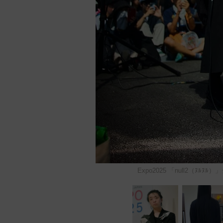
Expo2025 「null2（ﾇ