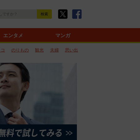
エンタメ
マンガ
ネコ
のりもの
観光
夫婦
思い出