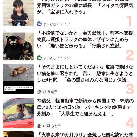
雰囲気ガラリの18歳に成長 「メイクで雰囲気
が」「宝塚に入れそう」
まいどなメディア
「不謹慎でないかと」実力派歌手、熊本へ支援
物資…運搬トラックの車体デザインにためら
い 「痛いほど伝わる」「行動され立派」
まいどなトピック
「そのままにしといてください」道路で動けな
い猫を前に返された一言… 懸命に生きようと
した4日間 「命の重さはみんな同じ」保護団
体代表の訴え
渡辺 晴子
72歳父、軽自動車で新潟から四国まで 65歳の
母と2人で3泊4日の旅 パーキングの休憩まで
分刻み… 「大学生でも組まねえよ！」
山岡 もと子
「火事以来10カ月ぶり」全焼した自宅訪れた林