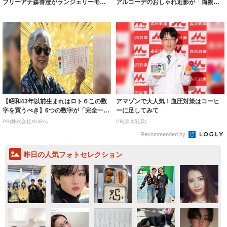
フリーアナ森香澄がランジェリーモデ
アルコーデのおしゃれ近影が「両親の
ルに ｢PE...
いいとこ取...
【昭和43年以前生まれはロト６この数
アマゾンで大人気！血圧対策はコーヒ
字を買うべき】6つの数字が「完全一
ーに足してみて
致」する方...
PR(株式会社MURA)
PR(森永乳業)
Recommended by
昨日の人気フォトセレクション