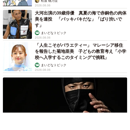
松波 穂乃圭
2026.08.06
大河出演の39歳俳優 真夏の海で赤銅色の肉体
美を連投 「バッキバキだな」「ばり渋いで
す」
まいどなトピック
2026.08.06
「人生こそがバラエティー」 マレーシア移住
を報告した菊地亜美 子どもの教育考え「小学
校へ入学するこのタイミングで挑戦」
まいどなトピック
2026.08.06