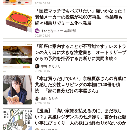
2026.08.07
「国産マッチでもバズりたい」願いかなった！
老舗メーカーの投稿が4100万再生 他業種も
続々相乗りでミーム化へ発展
まいどなニュース調査部
2026.08.07
「即座に案内することが不可能です」レストラ
ンの入り口に大きな注意書き オートリザーブ
からの予約を拒否するお断りに賛同者続々
中将 タカノリ
2026.08.07
「本は買うだけでいい」京極夏彦さんの言葉に
共感した女性→リビングの本棚に140冊を積
読 「家に自分だけの本屋さん」
山岡 もと子
2026.08.07
【漫画】「高い家賃を払えるのに、まだ欲し
い？」高級レジデンスの七夕飾り、書かれた願
い事にびっくり 人の欲には終わりがないのか