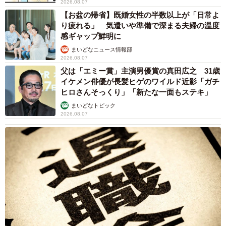
2026.08.07
【お盆の帰省】既婚女性の半数以上が「日常よ
り疲れる」 気遣いや準備で深まる夫婦の温度
感ギャップ鮮明に
まいどなニュース情報部
2026.08.07
父は「エミー賞」主演男優賞の真田広之 31歳
イケメン俳優が長髪ヒゲのワイルド近影「ガチ
ヒロさんそっくり」「新たな一面もステキ」
まいどなトピック
2026.08.07