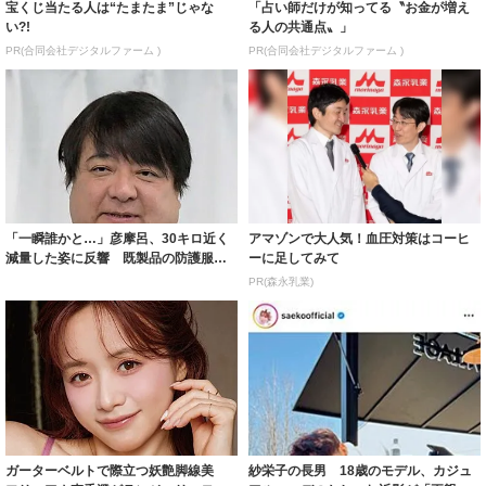
宝くじ当たる人は“たまたま”じゃな
「占い師だけが知ってる〝お金が増え
い?!
る人の共通点〟」
PR(合同会社デジタルファーム )
PR(合同会社デジタルファーム )
「一瞬誰かと…」彦摩呂、30キロ近く
アマゾンで大人気！血圧対策はコーヒ
減量した姿に反響 既製品の防護服が
ーに足してみて
着られると...
PR(森永乳業)
ガーターベルトで際立つ妖艶脚線美
紗栄子の長男 18歳のモデル、カジュ