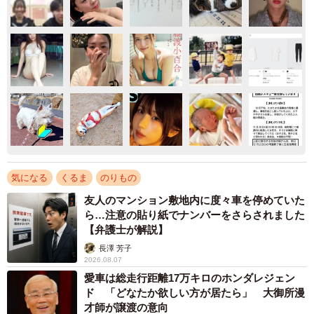
気になる
くるま
のりもの
友人のマンション敷地内に度々車を停めていた
ら…注意の貼り紙でナンバーをさらされました
【弁護士が解説】
長澤 芳子
2026.08.07
愛車は総走行距離17万キロのホンダレジェン
ド 「どなたか欲しい方が居たら」 大御所漫
才師が譲渡の意向