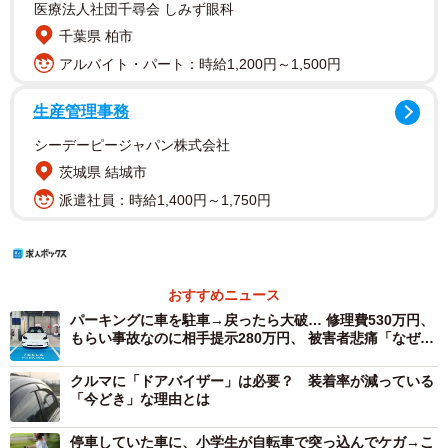
医療法人社団千尋会 しみず眼科
千葉県 柏市
アルバイト・パート：時給1,200円～1,500円
生産管理事務
シーデーピージャパン株式会社
茨城県 結城市
派遣社員：時給1,400円～1,750円
おすすめニュース
パーキングに車を駐車→戻ったら大破… 修理費530万円、
もらい事故なのに相手提示280万円、 被害者悲痛「なぜ泣
き寝入り」【弁護士に聞いた】
クルマに「ドアバイザー」は必要？ 装着率が減っている
「今どき」な理由とは
停車していた車に、小学生が自転車で突っ込んでケガ→こ