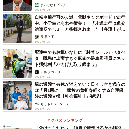
まいどなトピック
2026.08.06
自転車通行可の歩道 電動キックボードで走行
中、小学生とあわや衝突！ 「歩道走行は道交
法違反でしょ」と指摘されました【弁護士が解
説】
長澤 芳子
2026.08.06
配達中でもお構いなしに「駐禁シール」ペタペ
タ 職務に忠実すぎる麻布の駐車監視員にネッ
ト猛批判「バカげた取り締まり」
中将 タカノリ
2026.07.31
親の通院で有休が消えていく日々→付き添うの
は「月1回に」 家族の負担を軽くする介護保
険の通院支援【社会福祉士が解説】
もくもくライターズ
2026.07.29
アクセスランキング
「化けましたね～」10歳で綾瀬はるかの娘役→