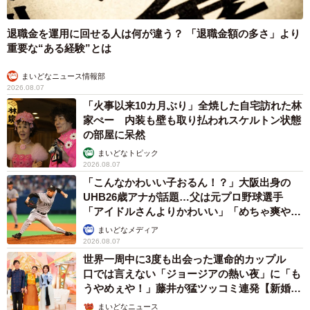
退職金を運用に回せる人は何が違う？ 「退職金額の多さ」より
重要な“ある経験”とは
まいどなニュース情報部
2026.08.07
「火事以来10カ月ぶり」全焼した自宅訪れた林
家ぺー 内装も壁も取り払われスケルトン状態
の部屋に呆然
まいどなトピック
2026.08.07
「こんなかわいい子おるん！？」大阪出身の
UHB26歳アナが話題…父は元プロ野球選手
「アイドルさんよりかわいい」「めちゃ爽や
か」
まいどなメディア
2026.08.07
世界一周中に3度も出会った運命的カップル
口では言えない「ジョージアの熱い夜」に「も
うやめぇや！」藤井が猛ツッコミ連発【新婚さ
ん】
まいどなニュース