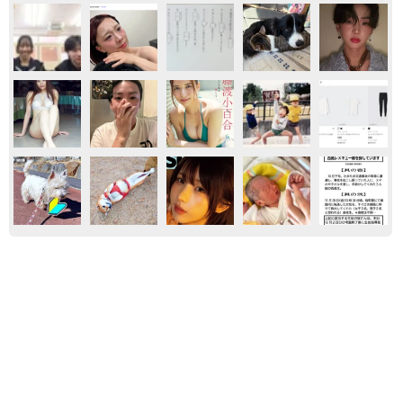
マンガ
気になる
ウェブ漫画
世の中の仕組み
異性に話しかけたらセクハラ？ 黙っていたら
フキハラ？ 「最近、生きるの難しい」令和の
職場で悩む上司【漫画】
海川 まこと
2026.08.09
「お前さえいなければ金賞取れてた！」高校時