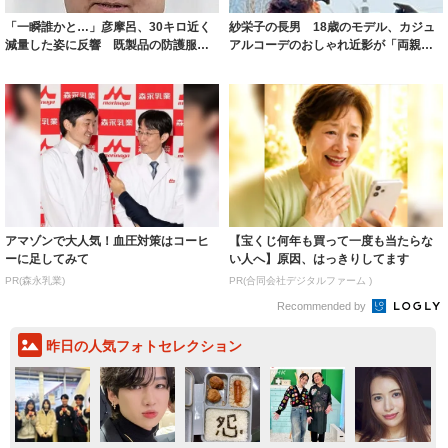
「一瞬誰かと…」彦摩呂、30キロ近く
紗栄子の長男 18歳のモデル、カジュ
減量した姿に反響 既製品の防護服が
アルコーデのおしゃれ近影が「両親の
着られると...
いいとこ取...
アマゾンで大人気！血圧対策はコーヒ
【宝くじ何年も買って一度も当たらな
ーに足してみて
い人へ】原因、はっきりしてます
PR(森永乳業)
PR(合同会社デジタルファーム )
Recommended by
昨日の人気フォトセレクション