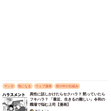
代の演奏会がトラウマ……責められた学生は楽
器修理職人に 10年後再会した因縁の相手から
思わぬ申し出【漫画】
海川 まこと
2026.08.09
何かと人に舐められた黒髪時代 30代後半で金
髪デビューしたら…人生が激変！【漫画】
海川 まこと
2026.08.08
2泊3日の東京出張→飼い主さんが不在中ハムス
ターに異変 眉間にできた深いしわ、「急に老
けた？」【漫画】
海川 まこと
2026.08.08
【漫画】周囲の目を気にせず遊べる！洗濯物も