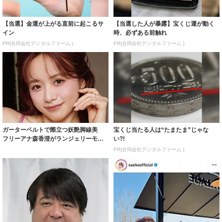
【当選】金運が上がる直前に起こるサ
【当選した人が暴露】宝くじ運が動く
イン
時、必ずある前触れ
PR(合同会社デジタルファーム )
PR(合同会社デジタルファーム )
ガーターベルトで際立つ妖艶脚線美
宝くじ当たる人は“たまたま”じゃな
フリーアナ森香澄がランジェリーモデ
い?!
ルに ｢PE...
PR(合同会社デジタルファーム )