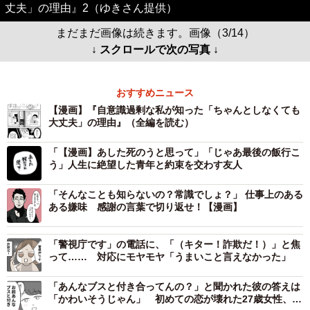
丈夫」の理由』2（ゆきさん提供）
まだまだ画像は続きます。画像（3/14）
↓ スクロールで次の写真 ↓
おすすめニュース
【漫画】『自意識過剰な私が知った「ちゃんとしなくても
大丈夫」の理由』（全編を読む）
「【漫画】あした死のうと思って」「じゃあ最後の飯行こ
う」人生に絶望した青年と約束を交わす友人
「そんなことも知らないの？常識でしょ？」 仕事上のある
ある嫌味 感謝の言葉で切り返せ！【漫画】
「警視庁です」の電話に、「（キター！詐欺だ！）」と焦
って…… 対応にモヤモヤ「うまいこと言えなかった」
「あんなブスと付き合ってんの？」と聞かれた彼の答えは
「かわいそうじゃん」 初めての恋が壊れた27歳女性、整