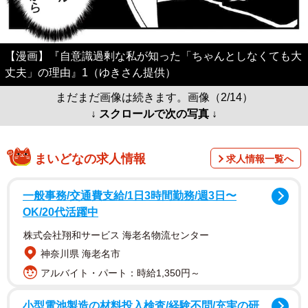
【漫画】『自意識過剰な私が知った「ちゃんとしなくても大
丈夫」の理由』1（ゆきさん提供）
まだまだ画像は続きます。画像（2/14）
↓ スクロールで次の写真 ↓
まいどなの求人情報
求人情報一覧へ
一般事務/交通費支給/1日3時間勤務/週3日〜
OK/20代活躍中
株式会社翔和サービス 海老名物流センター
神奈川県 海老名市
アルバイト・パート：時給1,350円～
小型電池製造の材料投入検査/経験不問/充実の研