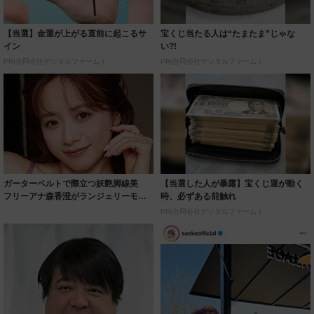
【当選】金運が上がる直前に起こるサ
宝くじ当たる人は“たまたま”じゃな
イン
い?!
PR(合同会社デジタルファーム )
PR(合同会社デジタルファーム )
ガーターベルトで際立つ妖艶脚線美
【当選した人が暴露】宝くじ運が動く
フリーアナ森香澄がランジェリーモデ
時、必ずある前触れ
ルに ｢PE...
PR(合同会社デジタルファーム )