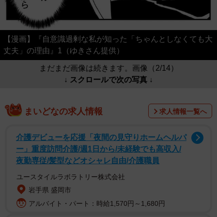
【漫画】『自意識過剰な私が知った「ちゃんとしなくても大
丈夫」の理由』1（ゆきさん提供）
まだまだ画像は続きます。画像（2/14）
↓ スクロールで次の写真 ↓
まいどなの求人情報
求人情報一覧へ
介護デビューを応援「夜間の見守りホームヘルパ
ー」重度訪問介護/週1日から/未経験でも高収入/
夜勤専従/髪型などオシャレ自由/介護職員
ユースタイルラボラトリー株式会社
岩手県 盛岡市
アルバイト・パート：時給1,570円～1,680円