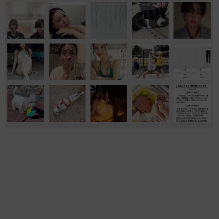
マンガ
気になる
ウェブ漫画
世の中の仕組み
異性に話しかけたらセクハラ？ 黙っていたら
フキハラ？ 「最近、生きるの難しい」令和の
職場で悩む上司【漫画】
海川 まこと
2026.08.09
「お前さえいなければ金賞取れてた！」高校時