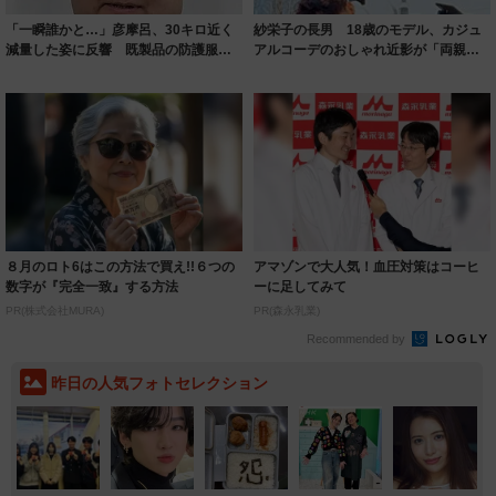
「一瞬誰かと…」彦摩呂、30キロ近く
紗栄子の長男 18歳のモデル、カジュ
減量した姿に反響 既製品の防護服が
アルコーデのおしゃれ近影が「両親の
着られると...
いいとこ取...
８月のロト6はこの方法で買え!!６つの
アマゾンで大人気！血圧対策はコーヒ
数字が『完全一致』する方法
ーに足してみて
PR(株式会社MURA)
PR(森永乳業)
Recommended by
昨日の人気フォトセレクション