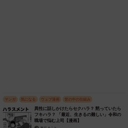
代の演奏会がトラウマ……責められた学生は楽
器修理職人に 10年後再会した因縁の相手から
思わぬ申し出【漫画】
海川 まこと
2026.08.09
何かと人に舐められた黒髪時代 30代後半で金
髪デビューしたら…人生が激変！【漫画】
海川 まこと
2026.08.08
2泊3日の東京出張→飼い主さんが不在中ハムス
ターに異変 眉間にできた深いしわ、「急に老
けた？」【漫画】
海川 まこと
2026.08.08
【漫画】周囲の目を気にせず遊べる！洗濯物も
干せる！最近人気の戸建ての「中庭」 ところ
が…実際住んでみて分かった後悔ポイント
中瀬 えみ
2026.08.07