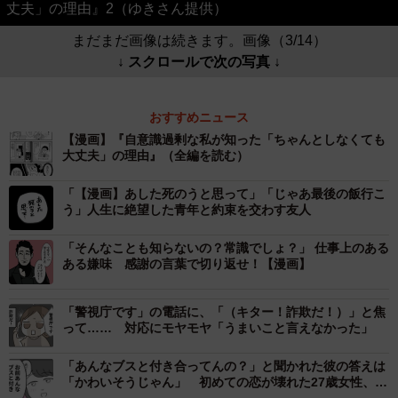
丈夫」の理由』2（ゆきさん提供）
まだまだ画像は続きます。画像（3/14）
↓ スクロールで次の写真 ↓
おすすめニュース
【漫画】『自意識過剰な私が知った「ちゃんとしなくても
大丈夫」の理由』（全編を読む）
「【漫画】あした死のうと思って」「じゃあ最後の飯行こ
う」人生に絶望した青年と約束を交わす友人
「そんなことも知らないの？常識でしょ？」 仕事上のある
ある嫌味 感謝の言葉で切り返せ！【漫画】
「警視庁です」の電話に、「（キター！詐欺だ！）」と焦
って…… 対応にモヤモヤ「うまいこと言えなかった」
「あんなブスと付き合ってんの？」と聞かれた彼の答えは
「かわいそうじゃん」 初めての恋が壊れた27歳女性、整