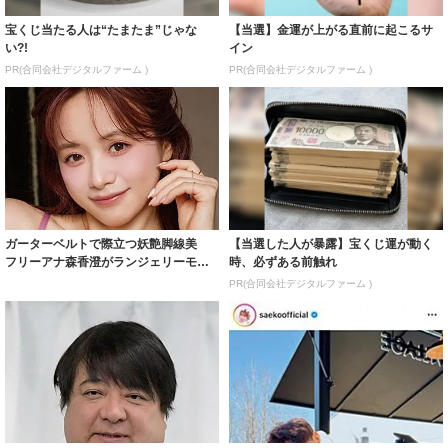
宝くじ当たる人は“たまたま”じゃな
【当選】金運が上がる直前に起こるサ
い?!
イン
PR(合同会社デジタルファーム )
PR(合同会社デジタルファーム )
ガーターベルトで際立つ妖艶脚線美
【当選した人が暴露】宝くじ運が動く
フリーアナ森香澄がランジェリーモデ
時、必ずある前触れ
ルに ｢PE...
PR(合同会社デジタルファーム )