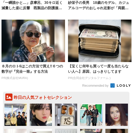
「一瞬誰かと…」彦摩呂、30キロ近く
紗栄子の長男 18歳のモデル、カジュ
減量した姿に反響 既製品の防護服が
アルコーデのおしゃれ近影が「両親の
着られると...
いいとこ取...
８月のロト6はこの方法で買え!!６つの
【宝くじ何年も買って一度も当たらな
数字が『完全一致』する方法
い人へ】原因、はっきりしてます
PR(株式会社MURA)
PR(合同会社デジタルファーム )
Recommended by
昨日の人気フォトセレクション