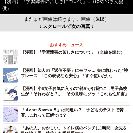
【漫画】『学習障害の苦しさについて』1（ゆめのさん提
供）
まだまだ画像は続きます。画像（3/16）
↓ スクロールで次の写真 ↓
おすすめニュース
【漫画】『学習障害の苦しさについて』（全編を読む）
【漫画】知人の「返信不要」にモヤッ… 夫に教わった“神
フレーズ”「この表現なら安心」「すぐ使いたい」
【漫画】小6女子お気に入りの”斜めがけ鞄”に→男子高校
生が「それわざと？」 その意味にゾッ「これも性加害」
「４cm÷５mm＝８」は間違い？ 子どものテストで賛
否…これって正解では？
「あの人、おかしい」トイレ横のベンチに1時間 女児を