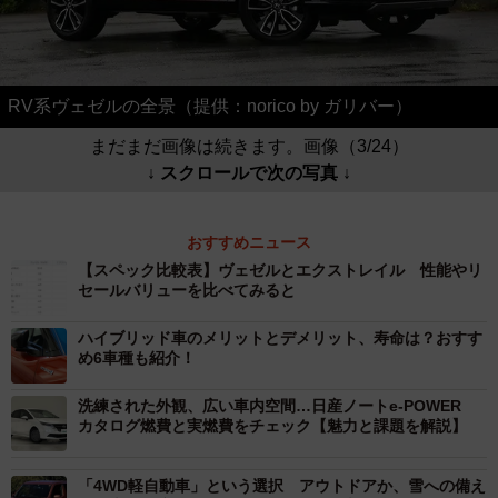
RV系ヴェゼルの全景（提供：norico by ガリバー）
まだまだ画像は続きます。画像（3/24）
↓ スクロールで次の写真 ↓
おすすめニュース
【スペック比較表】ヴェゼルとエクストレイル 性能やリ
セールバリューを比べてみると
ハイブリッド車のメリットとデメリット、寿命は？おすす
め6車種も紹介！
洗練された外観、広い車内空間…日産ノートe-POWER
カタログ燃費と実燃費をチェック【魅力と課題を解説】
「4WD軽自動車」という選択 アウトドアか、雪への備え