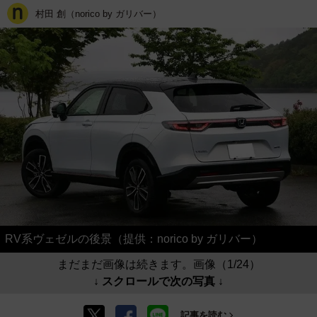
村田 創（norico by ガリバー）
RV系ヴェゼルの後景（提供：norico by ガリバー）
まだまだ画像は続きます。画像（1/24）
↓ スクロールで次の写真 ↓
記事を読む