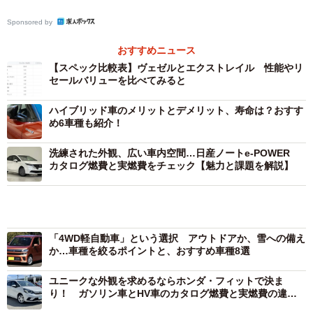
▽2代目ヴェセル（RV系）の特徴
Sponsored by
おすすめニュース
【スペック比較表】ヴェゼルとエクストレイル 性能やリ
セールバリューを比べてみると
ハイブリッド車のメリットとデメリット、寿命は？おすす
め6車種も紹介！
洗練された外観、広い車内空間…日産ノートe-POWER
カタログ燃費と実燃費をチェック【魅力と課題を解説】
2/24
「4WD軽自動車」という選択 アウトドアか、雪への備え
か…車種を絞るポイントと、おすすめ車種8選
RV系ヴェゼルの全景（提供：norico by ガリバー）
ユニークな外観を求めるならホンダ・フィットで決ま
り！ ガソリン車とHV車のカタログ燃費と実燃費の違い
2021年4月に販売開始されたホンダ ヴェセル（RV系）は、
にも着目すると？
ホンダ独自のＭ・M（マン・マキシマム/メカ・ミニマム）
思想に基づくセンタータンクレイアウトを採用している。