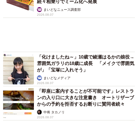
した4日間 「命の重さはみんな同じ」保護団
体代表の訴え
渡辺 晴子
72歳父、軽自動車で新潟から四国まで 65歳の
3/24
母と2人で3泊4日の旅 パーキングの休憩まで
分刻み… 「大学生でも組まねえよ！」
T32型エクストレイルの全景（提供：norico by ガリバー）
山岡 もと子
3代目にあたるT32型エクストレイルは2013年から2022年
愛車は総走行距離17万キロのホンダレジェン
まで販売された。
ド 「どなたか欲しい方が居たら」 大御所漫
才師が譲渡の意向
従来の直線的で無骨な外観デザインから一転、曲線を多用
まいどなトピック
したモダンなスタイルへと刷新された。さらに5人乗り仕様
６位以降を見る
に加え、3列シート7人乗りモデルも設定されているのが特
まいどなファミリー
徴だ。
（新着記事順）
搭載するパワートレインは2種類。2.0L直4自然吸気エンジ
ン＋CVTと、1モーター2クラッチという独自のハイブリッ