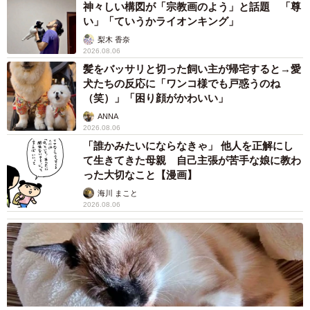
シートは、どのグレードにも設定はない。また、防水加工
2026.08.06
【物価高が直撃】お盆帰省「予定なし」が約半
のシートは、e:HEV X HuNTパッケージのみ標準装備だ
数 新幹線・高速バスの「使い分け」が鮮明に
が、防水フロアではない。この点は、もともと新車価格の
高いエクストレイル（T32型）のほうが有利だ。
まいどなニュース情報部
2026.08.06
ナビゲーションについては、RV系ヴェゼルのe:HEV Z
83歳父が骨折で入院 ３カ月の病院生活があま
りに退屈で「画用紙と色鉛筆持ってこい！」→
PLaYパッケージのみ標準装備となるが、T32型エクストレ
スケッチブックを見た家族が仰天「これ、売れ
イルは全車オプションとなっている。しかし流通している
ますよ…」
中将 タカノリ
中古車のほとんどがナビゲーションを装着しているので、
2026.08.06
互角と言える。
1歳息子が腕を亜脱臼 「奥さん、専業主婦な
のに」と夫の後輩から一言 母は泣きながら対
応し必死だった 何年もたった今もたまに思い
運転支援機能は、T32型エクストレイルが2020年1月の一部
出し…
山岡 もと子
改良でミリ波レーダーを採用し、システム全体の性能を大
2026.08.06
幅に向上している。中古車としては十分に納得できるレベ
子どもの学校外の学習時間が11年で2割減少
「家庭学習0分層」が約半数に達する深刻な実
ルといえるだろう。
態と広がる学習格差
まいどなニュース情報部