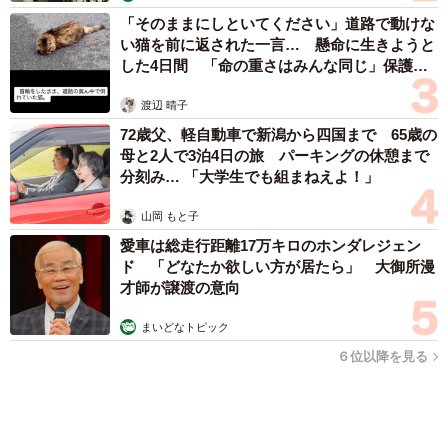
燃費はハイブリッドシステム「e:HEV」を搭載す
るヴェゼルの圧勝
▽1.燃費性能
・新車ホンダ ヴェゼル（RV系）の評価は4.5
・中古車日産エクストレイル（T32型）の評価は3.5
ヴェゼル（RV系）の燃費（WLTCモード）は下記の通り。
愛車は総走行距離17万キロのホンダレジェンド 「どなたか欲
しい方が居たら」 大御所漫才師が譲渡の意向
【1.5Lエンジンハイブリッド】
・2WD：25.2～26.0km/L
まいどなトピック
2026.08.06
・4WD：21.2～21.5km/L
【漫画】「高い家賃を払えるのに、まだ欲し
い？」高級レジデンスの七夕飾り、書かれた願
【1.5Lエンジン】
い事にびっくり 人の欲には終わりがないのか
・2WD：―
松波 穂乃圭
2026.08.06
・4WD：15.0km/L