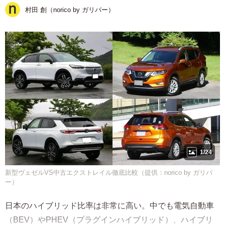
村田 創（norico by ガリバー）
1/24
新型ヴェゼルVS中古エクストレイル徹底比較（提供：norico by ガリバ
ー）
日本のハイブリッド比率は非常に高い。中でも電気自動車
（BEV）やPHEV（プラグインハイブリッド）、ハイブリ