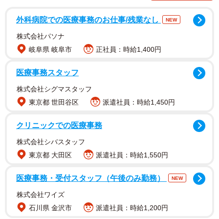
いるモデルだ。
外科病院での医療事務のお仕事/残業なし
NEW
ヴェゼル（RV系）の新車価格はやや高めの傾向にある。一
株式会社パソナ
方、3代目エクストレイル（T32型）の中古車価格は4代目
岐阜県 岐阜市
正社員：時給1,400円
エクストレイル（T33型）の登場によって下がってきてい
る。結果、新車2代目ヴェゼル（RV系）と中古車3代目エク
医療事務スタッフ
ストレイル（T32型）の価格帯が同等程度になっているの
株式会社シグマスタッフ
だ。3代目T32型エクストレイルは、ヴェゼルよりもボディ
東京都 世田谷区
派遣社員：時給1,450円
サイズがひと回り以上大きい。
クリニックでの医療事務
本記事では新車2代目ヴェゼル（RV系）と中古車3代目エク
株式会社シバスタッフ
ストレイル（T32型）の燃費性能、価格、機能、デザインを
東京都 大田区
派遣社員：時給1,550円
徹底比較した。
医療事務・受付スタッフ（午後のみ勤務）
NEW
ヴェゼルはホンダの新車販売を支えるコアモデル
株式会社ワイズ
の1つ
石川県 金沢市
派遣社員：時給1,200円