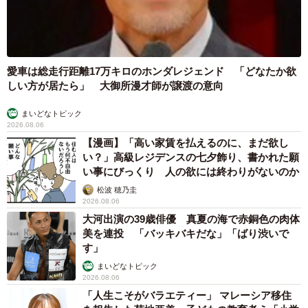
ヴェゼル（RV系）の量販グレード新車価格と、エクストレ
イル（T32型）の最量販グレー中古車相場を比較したのが下
記の表だ。
【ヴェゼル（RV系） e:HEV Z 2WD】
・新車価格：319万8800円
【エクストレイル（T32型）2.0Xiハイブリッド 2WD】
・中古車相場（2020年式）：約160万円～240万円
「かわいいストーカーに追われています」甘えん坊な元保護
猫 最後は飼い主にダイブする姿に「間違いなく犬」「完全に
親子」と反響
ヴェゼル（RV系）e:HEV Zグレードは上級グレードという
梨木 香奈
こともあり装備は非常に充実している。その分、新車価格
2026.08.06
はやや高めに設定されている。
がんと片目の失明、3時間おきの壮絶な介護を
乗り越えた猫 「叶わないかもしれない」と覚
悟した19歳の誕生日を迎えて感動
一方、3代目エクストレイル（T32型）2.0Xiハイブリッドの
古川 諭香
2WD中古車相場（2020年式）は下落傾向にある。これは後