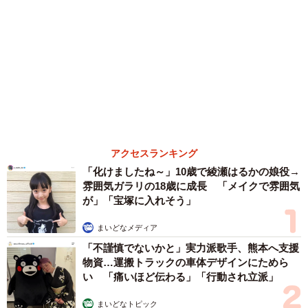
ドシステムを採用したハイブリッドシステムだ。駆動方式
は2WD（FF）に加えて、「インテリジェント4×4」という
森岡 浩
ハイヒール・リンゴ
大江 篤
姓氏研究家
漫才師
園田学園女子大学学長
4WDシステムを設定した。
もっと見る
この4WDシステムには、「アクティブライドコントロー
世界一周中に3度も出会った運命的カップル
口では言えない「ジョージアの熱い夜」に「も
ル」などの新しい電子デバイスが搭載されている。この機
うやめぇや！」藤井が猛ツッコミ連発【新婚さ
能は車輪速を検知し車両の上下動を予測して、エンジンや
ん】
まいどなニュース
ブレーキ制御などを行い、姿勢変動を抑えてくれる。
2026.08.07
「本は買うだけでいい」京極夏彦さんの言葉に
共感した女性→リビングの本棚に140冊を積
2017年6月にはマイナーチェンジを実施した。内外装の変
読 「家に自分だけの本屋さん」
更とともに、高速道路での運転を支援する「プロパイロッ
山岡 もと子
ト」や駐車支援システムの「インテリジェントパーキング
2026.08.07
アシスト」などの機能が追加・強化され、安全性能が大き
友人のマンション敷地内に度々車を停めていた
ら…注意の貼り紙でナンバーをさらされました
く向上している。
【弁護士が解説】
長澤 芳子
エクストレイルの中古車在庫をチェックする
2026.08.07