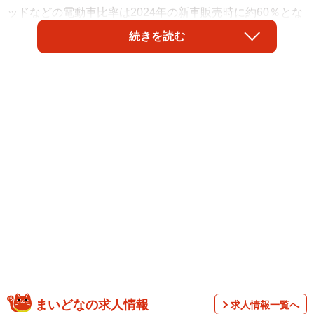
ッドなどの電動車比率は2024年の新車販売時に約60％とな
った。今後、電動車比率はより高まると見込まれている。
続きを読む
2代目ヴェゼル（RV系）は販売比率の多くをハイブリッド
車が占めている。2024年度の登録車新車販売台数ランキン
グでは13位。フリードに次いで、ホンダ車で2番目に売れて
まいどなの求人情報
求人情報一覧へ