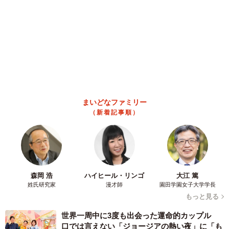
大河出演の39歳俳優 真夏の海で赤銅色の肉体
美を連投 「バッキバキだな」「ばり渋いで
エクストレイル（T32型）の燃費は下記の通り。
す」
まいどなトピック
【2.0Lエンジンハイブリッド】
2026.08.06
「人生こそがバラエティー」 マレーシア移住
・2WD：15.0km/L
を報告した菊地亜美 子どもの教育考え「小学
・4WD：13.8km/L
校へ入学するこのタイミングで挑戦」
まいどなトピック
【2.0Lエンジン】
2026.08.06
京都駅をぶらぶら→ホームの隅に何やら「ドロ
・2WD：12.8～13.2km/L
ン」のポーズをする忍者 この暑い中いったい
・4WD：12.2～12.6km/L
なぜ？ 近づいてみたら… 「見つかるなんて
未熟」
中将 タカノリ
排気量にしてもボディサイズにしても、エクストレイル
2026.08.06
（T32型）はヴェゼルより大きく、エンジンも0.5L大きい。
「明日ひま？」 知り合いから唐突なメッセー
必然的に、ヴェゼル（RV系）の方が軽量でコンパクトな
ジ 用件次第で断ることもできる賢い返信文と
は？【漫画】
分、燃費性能では圧倒的な優位に立っている。
海川 まこと
2026.08.06