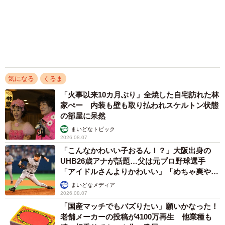
まいどなメディア
2026.08.07
搭載した車載通信モジュール「ホンダコネクト」を通じ
「即座に案内することが不可能です」レストラ
て、24時間対応のサポートや車両管理機能を提供する「ホ
ンの入り口に大きな注意書き オートリザーブ
ンダ トータルケア プレミアム」を利用できる点も見逃せな
からの予約を拒否するお断りに賛同者続々
い。
中将 タカノリ
2026.08.07
ヴェゼルの中古車在庫をチェックする
アクセスランキング
「化けましたね～」10歳で綾瀬はるかの娘役→
雰囲気ガラリの18歳に成長 「メイクで雰囲気
エクストレイルは運転支援機能が2017年に
が」「宝塚に入れそう」
▽3代目エクストレイル（T32型）特徴
まいどなメディア
「不謹慎でないかと」実力派歌手、熊本へ支援
物資…運搬トラックの車体デザインにためら
い 「痛いほど伝わる」「行動され立派」
まいどなトピック
「そのままにしといてください」道路で動けな
い猫を前に返された一言… 懸命に生きようと