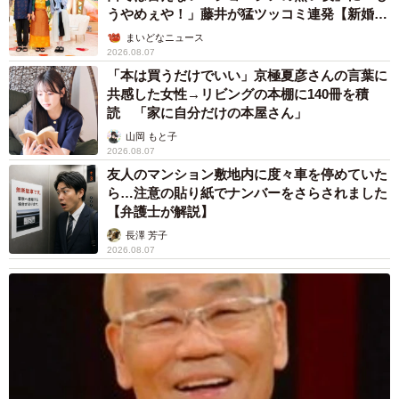
特にエクストレイル（T32型）の2.0Lハイブリッドは、搭載
飼い主が食べているヨーグルトをもらえなかっ
するモーターの出力が控えめであることもあり、2.0Lガソ
た犬さん、爆裂に拗ねた顔がかわいすぎ「鼻息
リンエンジンより少し燃費がよい程度にとどまる。その
フスフス」「反則レベル」
点、最新のハイブリッドシステムである「e:HEV」を搭載
椎名 碧
2026.08.06
するヴェゼル（RV系）には敵わない。
コガネムシを見つめる猫とパパ、偶然生まれた
神々しい構図が「宗教画のよう」と話題 「尊
い」「ていうかライオンキング」
ヴェゼルの中古車在庫をチェックする
梨木 香奈
2026.08.06
新車時価格の高い T32型エクストレイルのほうが
髪をバッサリと切った飼い主が帰宅すると→愛
快適装備は充実
犬たちの反応に「ワンコ様でも戸惑うのね
（笑）」「困り顔がかわいい」
▽2.価格比較
ANNA
2026.08.06
・新車ホンダ ヴェゼル（RV系）の評価は3.5
「誰かみたいにならなきゃ」 他人を正解にし
て生きてきた母親 自己主張が苦手な娘に教わ
・中古車日産エクストレイル（T32型）の評価は4.0
った大切なこと【漫画】
海川 まこと
※中古車相場は、2025年7月調べ
2026.08.06