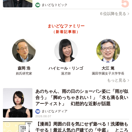
まいどなトピック
・1万km走行時の燃料代目安差：3万3271円
６位以降を見る
【トヨタ「ヤリスクロス」※Gグレード/2WD】
まいどなファミリー
・ハイブリッド車：30.2km/L
（新着記事順）
・ガソリン車：19.4km/L
・1万km走行時の燃料代目安差：3万1337円
【日産「セレナ」※XVグレード/2WD】
森岡 浩
ハイヒール・リンゴ
大江 篤
・ハイブリッド車：19.3 km/L
姓氏研究家
漫才師
園田学園女子大学学長
・ガソリン車：13.0 km/L
もっと見る
・1万km走行時の燃料代目安差：4万2686円
あのちゃん、雨の日のショーパン姿に「雨が似
合う」「脚めっちゃきれい！」「水も滴る良い
この試算では、どの車種もハイブリッド車のほうが1万km
アーティスト」 幻想的な近影が話題
あたり3万～4万円ほど燃料代が安いです。毎年1万km走る
まいどなメディア
2026.08.07
なら、その差は10年で30万～40万円ほどになるでしょう。
【漫画】周囲の目を気にせず遊べる！洗濯物も
干せる！最近人気の戸建ての「中庭」 ところ