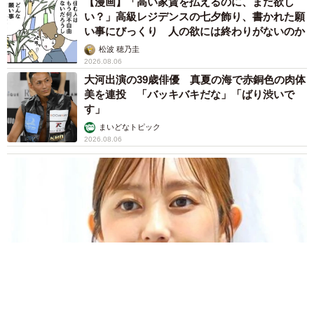
【漫画】「高い家賃を払えるのに、まだ欲し
い？」高級レジデンスの七夕飾り、書かれた願
い事にびっくり 人の欲には終わりがないのか
▽ハイブリッド車の寿命は？
松波 穂乃圭
ハイブリッド車の寿命は、駆動用バッテリーの寿命を一つ
2026.08.06
の参考にすると良いでしょう。
大河出演の39歳俳優 真夏の海で赤銅色の肉体
美を連投 「バッキバキだな」「ばり渋いで
す」
前述の通り、駆動用バッテリーは交換に数十万円かかるの
まいどなトピック
が一般的。そのため「駆動用バッテリーの交換が必要なら
2026.08.06
買い替え」と考える人も多いからです。
▽駆動用バッテリーの寿命は10年以上
かつて、駆動用バッテリーの寿命目安は「年数で5～8年、
走行距離では約10万km」といわれていました。
しかし、バッテリーの寿命は年々伸びており、最近では
「年数で10年以上、走行距離15万km以上」といわれます。