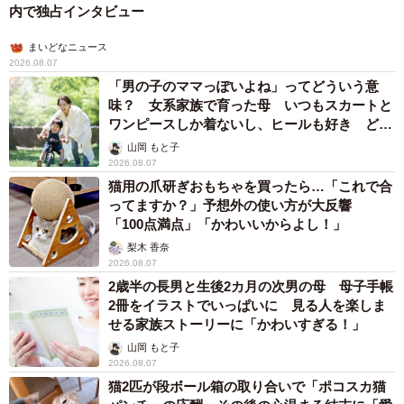
内で独占インタビュー
かる税金のすべて
まいどなニュース
2026.08.07
▽（3）静粛性が高い
「男の子のママっぽいよね」ってどういう意
味？ 女系家族で育った母 いつもスカートと
多くのハイブリッド車は、発進時や低速走行時に電気走行
ワンピースしか着ないし、ヒールも好き どの
へんが…
をします。電気走行ではエンジン音やエンジン稼働に伴う
山岡 もと子
2026.08.07
振動が抑えられるため、静粛性が非常に高いです。
猫用の爪研ぎおもちゃを買ったら…「これで合
ってますか？」予想外の使い方が大反響
車通勤をする人などからは「夜間の走行でも迷惑になりく
「100点満点」「かわいいからよし！」
い」といった声も聞かれます。
梨木 香奈
2026.08.07
2歳半の長男と生後2カ月の次男の母 母子手帳
▽（4）発進時を中心に加速がスムーズ
2冊をイラストでいっぱいに 見る人を楽しま
せる家族ストーリーに「かわいすぎる！」
モーターを使った走行では、発進直後から最大トルクを発
山岡 もと子
揮します。トルクは自転車でいう「ペダルを踏み込む力」
2026.08.07
であり、ハイブリッド車は発進直後から優れた加速力を発
猫2匹が段ボール箱の取り合いで「ポコスカ猫