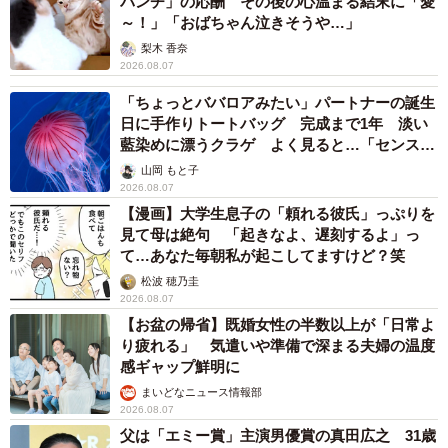
パンチ」の応酬 その後の心温まる結末に「愛
揮できるということです。
～！」「おばちゃん泣きそうや…」
梨木 香奈
そのため、ハイブリッド車の発進はガソリン車よりも滑ら
2026.08.07
かです。
「ちょっとババロアみたい」パートナーの誕生
日に手作りトートバッグ 完成まで1年 淡い
▽（5）環境にやさしい
藍染めに漂うクラゲ よく見ると…「センスす
ごい」
山岡 もと子
2026.08.07
燃料の他に電気を使うハイブリッド車は、二酸化炭素の排
【漫画】大学生息子の「頼れる彼氏」っぷりを
出量もガソリン車などより少ないです。そのため、環境へ
見て母は絶句 「起きなよ、遅刻するよ」っ
の負荷も小さいといえます。
て…あなた毎朝私が起こしてますけど？笑
松波 穂乃圭
ハイブリッド車のデメリット
2026.08.07
【お盆の帰省】既婚女性の半数以上が「日常よ
さまざまな魅力がある一方、ハイブリッド車は車両価格や
り疲れる」 気遣いや準備で深まる夫婦の温度
修理費が高くなりがち。また、静粛性の高さはかえって危
感ギャップ鮮明に
険をもたらすこともあります。
まいどなニュース情報部
2026.08.07
父は「エミー賞」主演男優賞の真田広之 31歳
▽（1）車両価格が高い