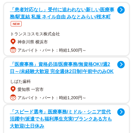
「患者対応なし」受付に追われない新しい医療事
務/駅直結 私服 ネイル自由 みなとみらい/桜木町
NEW
トランスコスモス株式会社
神奈川県 横浜市
アルバイト・パート：時給1,500円～
ハイブリッド車は「2つ以上の動力源を組み合わせて走る
「医療事務」資格必須/医療事務/無資格OK!/週2
車」で、特に日本ではエンジンとモーターを併せ持つ車を
日～/未経験大歓迎 完全週休2日制!午前中のみOK
指すのが一般的です。
しばた歯科
愛知県 一宮市
電力の使用によって燃料消費を抑えられるため、ガソリン
アルバイト・パート：時給1,200円～
車やディーゼル車より低燃費です。また、静粛性が高く、
発進時を中心に滑らかに加速します。
「スピード選考」医療事務/ミドル・シニア世代
活躍中/派遣でも福利厚生充実/ブランクある方も
【関連記事】ハイブリッド車とガソリン車を比
大歓迎/土日休み