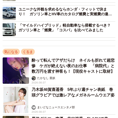
【スプリット方式】
ユニークな外観を求めるならホンダ・フィットで決ま
特徴：エンジンとモーターを使い分けて走行。「シリーズ
り！ ガソリン車とHV車のカタログ燃費と実燃費の違い
にも着目すると？
パラレル方式」とも呼ばれる
「マイルドハイブリッド」軽自動車なら搭載するべき？
車種例：トヨタ プリウス、ホンダ e:HEV系
ガソリン車と「燃費」「コスパ」を比べてみました
▽PHEVもハイブリッド車の仲間
気になる
くるま
PHEV（プラグインハイブリッド車）はハイブリッド車と
酔って転んでアザだらけ ネイルも折れて超悲
電気自動車の中間的存在で、広義ではハイブリッド車に含
惨 ケガが絶えない夜のお仕事 「病院代」と
まれます。
数万円を渡す神客も！【現役キャストに取材】
たかなし 亜妖
一般的なハイブリッド車との共通点は、エンジンとモータ
2026.08.07
乃木坂46賀喜遥香 5年ぶり週チャン表紙 巻
ーを併せ持つ点です。一方、異なる点は電気のみで走行で
頭グラビアでは激レアなメガネルームウエア姿
きる距離が長い点、外部充電できる点です。
まいどなニュースエンタメ部
2026.08.07
【関連記事】PHEVとは？他のエコカーとの違い