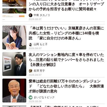
ンの入り口に大きな注意書き オートリザーブ
からの予約を拒否するお断りに賛同者続々
ハイブリッド車は大きな駆動用バッテリーを積んでいるた
中将 タカノリ
め、同じ車種のガソリン車と比べて車重が重いです。
2026.08.07
「本は買うだけでいい」京極夏彦さんの言葉に
その影響が走りにも出るので、ハイブリッド車の走りは良
共感した女性→リビングの本棚に140冊を積
く言えば「上質感や重厚感がある」、悪く言えば「ガソリ
読 「家に自分だけの本屋さん」
ン車と比べて重い」印象です。
山岡 もと子
2026.08.07
▽（4）静かなばかりに危険なことも
友人のマンション敷地内に度々車を停めていた
ら…注意の貼り紙でナンバーをさらされました
【弁護士が解説】
歩行者からすると、ハイブリッド車は静かすぎて存在に気
長澤 芳子
づきにくいです。
2026.08.07
愛車は総走行距離17万キロのホンダレジェン
近年は衝突被害軽減ブレーキの性能も向上していますが、
ド 「どなたか欲しい方が居たら」 大御所漫
才師が譲渡の意向
こうしたシステムは事故予防・軽減を「支援」するもので
まいどなトピック
あり、事故を必ず回避してくれる訳ではありません。歩行
2026.08.06
者に気づかれにくいからこそ、走行には注意が必要です。