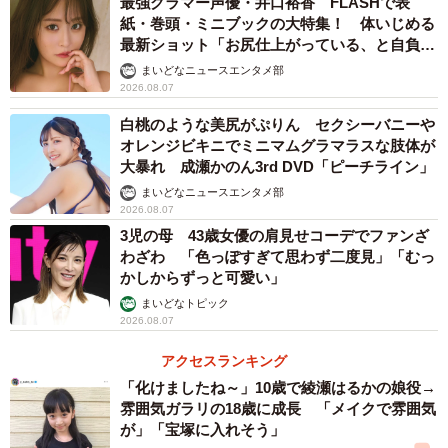
最強グラマー声優・井口裕香 FLASHで表
やメリット、おすすめ車種
紙・巻頭・ミニブックの大特集！ 体いじめる
最新ショット「お尻仕上がっている、と自負し
ています」「いくつになっても理想の身体でい
ハイブリッド車のメリット
まいどなニュースエンタメ部
たい」
2026.08.07
白桃のような美尻がぷりん セクシーバニーや
オレンジビキニでミニマムグラマラスな肢体が
大暴れ 成瀬かのん3rd DVD「ピーチライン」
まいどなニュースエンタメ部
2026.08.07
3児の母 43歳女優の肩見せコーデでファンざ
わざわ 「色っぽすぎて思わず二度見」「むっ
かしからずっと可愛い」
まいどなトピック
2026.08.07
アクセスランキング
3/9
「化けましたね～」10歳で綾瀬はるかの娘役→
雰囲気ガラリの18歳に成長 「メイクで雰囲気
ハイブリッド車のメリットは？（提供：norico by ガリバー）
が」「宝塚に入れそう」