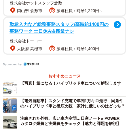
較！どちらが経済的？
株式会社ホットスタッフ倉敷
岡山県 倉敷市
派遣社員：時給1,220円～
▽仕組みは種類によって異なる
勤怠入力など総務事務スタッフ/高時給1400円の
事務ワーク 土日休み&残業ナシ
ハイブリッド車の仕組みには、主に以下の3パターンがあり
株式会社トーコー
ます。
大阪府 高槻市
派遣社員：時給1,400円
【パラレル方式】
特徴：基本はエンジン走行で、モーターはサポート。構造
Sponsored by
が簡易で比較的安価
おすすめニュース
車種例：スズキ ソリオ
【写真】気になる！ハイブリッド車について解説します
【シリーズ方式】
【電気自動車】スタンド充電で年間1万キロ走行 同条件
特徴：エンジンを使って発電し、モーターで走行。電気自
のハイブリッド車と徹底比較 家計に優しいのはどっち？
動車のような乗り味が魅力
洗練された外観、広い車内空間…日産ノートe-POWER
車種例：日産 e-POWER系
カタログ燃費と実燃費をチェック【魅力と課題を解説】