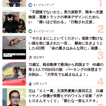
ハイブリッド車は、燃料代や税金の面で維持費を抑えられ
まいどなメディア
ます。また、走りに騒々しさがない点もメリットです。
「不謹慎でないかと」実力派歌手、熊本へ支援
物資…運搬トラックの車体デザインにためら
▽（1）燃費が良い
い 「痛いほど伝わる」「行動され立派」
まいどなトピック
ハイブリッド車は燃料と電気を使って走行するので、ガソ
「そのままにしといてください」道路で動けな
リン車より低燃費です。以下に、ハイブリッド車とガソリ
い猫を前に返された一言… 懸命に生きようと
ン車の燃費差、1万km走行時の燃料代目安差をまとめまし
した4日間 「命の重さはみんな同じ」保護団
た。
体代表の訴え
渡辺 晴子
72歳父、軽自動車で新潟から四国まで 65歳の
※ホンダ フィット（コンパクトカー）、トヨタ ヤリスクロ
母と2人で3泊4日の旅 パーキングの休憩まで
ス（SUV）、日産 セレナ（ミニバン）で比較。燃料代はレ
分刻み… 「大学生でも組まねえよ！」
ギュラーガソリン170円/Lで計算
山岡 もと子
父は「エミー賞」主演男優賞の真田広之 31歳
【ホンダ「フィット」※HOMEグレード/2WD】
イケメン俳優が長髪ヒゲのワイルド近影「ガチ
・ハイブリッド車：29.0km/L
ヒロさんそっくり」「新たな一面もステキ」
・ガソリン車：18.5km/L