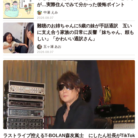
▽（2）税金の優遇措置を受けられる
が…実際住んでみて分かった後悔ポイント
中瀬 えみ
ハイブリッド車では、以下の2種類の税金がガソリン車より
2026.08.07
難聴のお姉ちゃんに5歳の妹が手話通訳 互い
少額です。
に支え合う家族の日常に反響「妹ちゃん、頼も
しい」「かわいい通訳さん」
・環境性能割：取得時に納める税金
五ヶ瀬 あお
・自動車重量税：新規登録時と車検時に納める税金
2026.08.07
環境性能割は、その名の通り環境性能に応じて課税額が変
わります。また、自動車重量税では「エコカー減税」が適
用され、新規登録時は免税・減税となります。継続車検時
も同じ車種のガソリン車より課税額が少額です。
最終的な税額の差は車種によりますが、10万円前後の差が
出ることも少なくありません。
ラストライブ控えるT-BOLAN森友嵐士 にしたん社長がTikTok
【関連記事】一覧表でわかりやすく解説！車にか