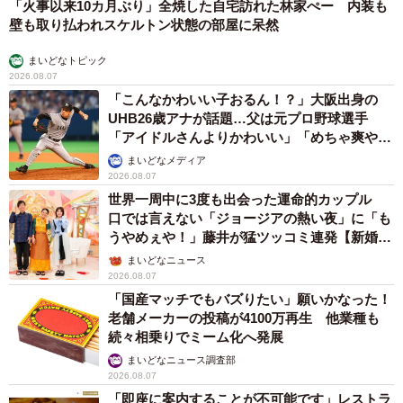
「火事以来10カ月ぶり」全焼した自宅訪れた林家ぺー 内装も
・差額：37万4000円
壁も取り払われスケルトン状態の部屋に呆然
【日産「セレナ」※XVグレード/2WD】
まいどなトピック
2026.08.07
・ハイブリッド車：354万8600円
「こんなかわいい子おるん！？」大阪出身の
・ガソリン車：298万8700円
UHB26歳アナが話題…父は元プロ野球選手
・差額：55万9900円
「アイドルさんよりかわいい」「めちゃ爽や
か」
まいどなメディア
▽（2）修理や部品交換の費用が高い
2026.08.07
世界一周中に3度も出会った運命的カップル
口では言えない「ジョージアの熱い夜」に「も
ハイブリッド車はガソリン車より構造が複雑で、車検の整
うやめぇや！」藤井が猛ツッコミ連発【新婚さ
備費用やその他の修理代がガソリン車より高くなりがちで
ん】
まいどなニュース
す。
2026.08.07
「国産マッチでもバズりたい」願いかなった！
老舗メーカーの投稿が4100万再生 他業種も
特に、ハイブリッド車の心臓部分ともいえる駆動用バッテ
続々相乗りでミーム化へ発展
リーは交換に数十万円かかるのが一般的です。
まいどなニュース調査部
2026.08.07
▽（3）ガソリン車より走りが重い
「即座に案内することが不可能です」レストラ