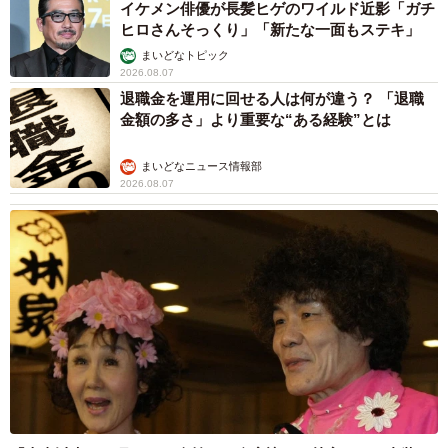
イケメン俳優が長髪ヒゲのワイルド近影「ガチ
ヒロさんそっくり」「新たな一面もステキ」
ハイブリッドシステムには多額のコストがかかります。そ
まいどなトピック
2026.08.07
のため、ハイブリッド車は同じ車種のガソリン車より30万
退職金を運用に回せる人は何が違う？ 「退職
～50万円ほど車両価格が高いことが多いです。
金額の多さ」より重要な“ある経験”とは
以下では、3つの車種（特定グレード）についてガソリン車
まいどなニュース情報部
とハイブリッド車の価格差をまとめました。
2026.08.07
【ホンダ「フィット」※HOMEグレード/2WD】
・ハイブリッド車：232万8700円
・ガソリン車：198万5500円
・差額：34万3200円
【トヨタ「ヤリスクロス」※Gグレード/2WD】
・ハイブリッド車：254万6500円
・ガソリン車：217万2500円