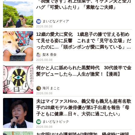
「我慢できず」村上佳菜子、イケメン夫と全力
67.0%が何らかの調査を実施していました。調べた理由と
ハグ「可愛いふたり」「素敵なご夫婦」
しては、以下のような回答がありました。
・一生住む場所なので、「絶対に大丈夫」と安心できると
まいどなメディア
2026.08.08
ころにしたいと思ったから（30代 女性）
12歳の愛犬に変化 1歳息子の膝で甘える初め
・東北出身で、東日本大震災のときに被災しているから。
て見せる姿に反響 これまで「見守る立場」だ
液状化などを実際目にしたため、意識が高い（30代 女性）
ったのに…「頭ポンポンが愛に満ちている」
「尊…」
・大きな買い物だったから。首都直下地震が今後関東で発
梨木 香奈
2026.08.08
生する可能性があるため、できる限りリスクケアをしたか
何かと人に舐められた黒髪時代 30代後半で金
ったからです（30代 男性）
髪デビューしたら…人生が激変！【漫画】
・河川の近くであり、「地震時の液状化」及び「大雨時の
河川氾濫」の可能性があったため、地域のハザードマップ
海川 まこと
2026.08.08
や古地図での土地利用の履歴を調査した（40代 男性）
夫はマイファスHiro、義父母も義兄も超有名歌
・近年は災害級の豪雨が多く、川や山の近くではなくて
手の28歳モデル兼俳優が第1子出産を報告「母
も、道路が冠水して床上浸水などの住宅被害が起こってい
子ともに健康…日々、大切に過ごしたい」
る。地震も頻繁に起こっているので、自分たちもしっかり
まいどなトピック
2026.08.08
と災害リスクに関して調べなければいけないなと思った
お盆明けは介護相談が3割増加 帰省時に確認