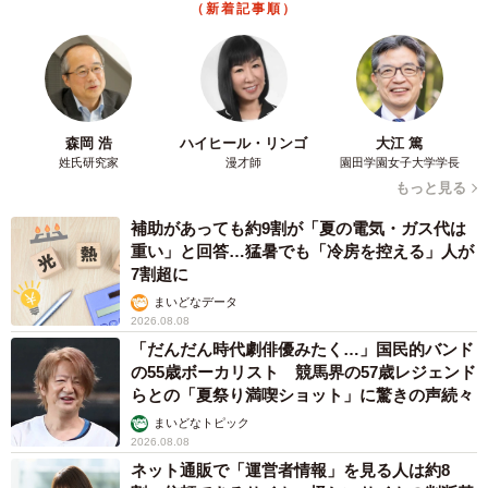
（新着記事順）
4位「豪雨災害」
・最近大雨などが多いので、近くに川がなくても、浸水な
どの可能性はあるので不安（30代 女性）
森岡 浩
ハイヒール・リンゴ
大江 篤
・ハザードマップでリスクが低いと表示はあるものの、数
姓氏研究家
漫才師
園田学園女子大学学長
メートル先の地点では高リスクとなっている。最近の雨量
もっと見る
では、山から流れ出る水の量が想定を超えてきている（40
補助があっても約9割が「夏の電気・ガス代は
代 男性）
重い」と回答…猛暑でも「冷房を控える」人が
・昨今の異常気象に伴う豪雨は、尋常ではありません。今
7割超に
まで水が来たことはありませんが、不安ではあります（60
まいどなデータ
2026.08.08
代以上 男性）
「だんだん時代劇俳優みたく…」国民的バンド
の55歳ボーカリスト 競馬界の57歳レジェンド
5位「台風による被害」
らとの「夏祭り満喫ショット」に驚きの声続々
まいどなトピック
・台風で浸水した（20代 女性）
2026.08.08
ネット通販で「運営者情報」を見る人は約8
・台風で家の屋根が飛んだ（30代 女性）