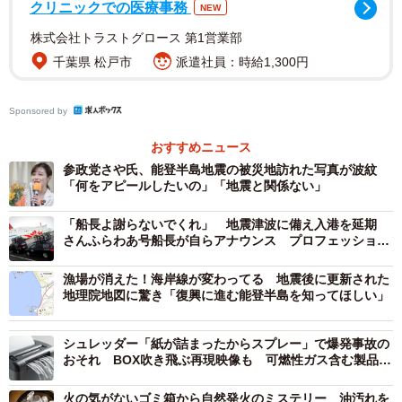
まず、「家の地盤や災害リスクに不安を感じるか」という
クリニックでの医療事務
NEW
質問をしたところ、「かなり感じる」（9.2%）と「少し感
株式会社トラストグロース 第1営業部
じる」（47.0%）を合わせて56.2%の人が不安を抱えている
千葉県 松戸市
派遣社員：時給1,300円
という結果になりました。日本の自然災害の多さを反映
し、半数以上の住宅購入者が何らかの不安を抱えている実
Sponsored by
態が浮き彫りになりました。
おすすめニュース
参政党さや氏、能登半島地震の被災地訪れた写真が波紋
不安要因のトップは「川が近い」
「何をアピールしたいの」「地震と関係ない」
「船長よ謝らないでくれ」 地震津波に備え入港を延期
さんふらわあ号船長が自らアナウンス プロフェッショナ
ルな対応が話題
漁場が消えた！海岸線が変わってる 地震後に更新された
地理院地図に驚き「復興に進む能登半島を知ってほしい」
シュレッダー「紙が詰まったからスプレー」で爆発事故の
おそれ BOX吹き飛ぶ再現映像も 可燃性ガス含む製品は
使用厳禁【経産省が警告】
火の気がないゴミ箱から自然発火のミステリー 油汚れを