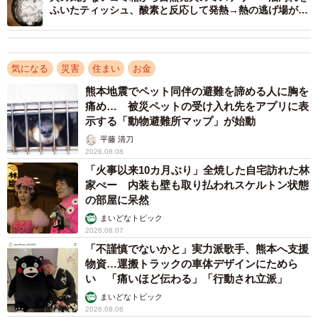
ふいたティッシュ、酸素と反応して発熱→熱の逃げ場がな
いゴミ箱が高温そして…
3/6
気になる
災害
住まい
お金
家の地盤や災害リスクで不安に感じること（提供画像）
熊本地震でペット同伴の避難を諦める人に胸を
痛め… 被災ペットの受け入れ先をアプリに表
次に「家の地盤や災害リスクで不安に感じること」を具体
示する「動物避難所マップ」が始動
的に尋ねたところ、最も不安に感じたことの1位は「川が近
平藤 清刀
2026.08.08
い」（25.0%）でした。2位は「地震による被害」
「火事以来10カ月ぶり」全焼した自宅訪れた林
（19.2%）、3位以下は「土砂災害」（8.6%）、「豪雨災
家ぺー 内装も壁も取り払われスケルトン状態
害」（8.2%）、「台風による被害」（4.8%）が続きまし
の部屋に呆然
た。
まいどなトピック
2026.08.07
「不謹慎でないかと」実力派歌手、熊本へ支援
1位「川が近い」
物資…運搬トラックの車体デザインにためら
い 「痛いほど伝わる」「行動され立派」
・すぐ近隣に一級河川があり、上流にはエリアの中でも大
まいどなトピック
きなダムがあります。地方的にも台風や大雨による水害が
2026.08.06