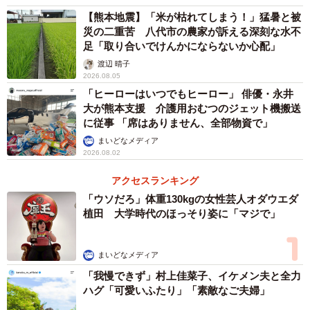
発生するエリア（九州地方）なので、川の氾濫などがとく
【熊本地震】「米が枯れてしまう！」猛暑と被
に心配です（30代 男性）
災の二重苦 八代市の農家が訴える深刻な水不
足「取り合いでけんかにならないか心配」
・近くに大きな川があり、川との高低差を考えた場合に、
渡辺 晴子
浸水が想像できるためです（40代 男性）
2026.08.05
・近くに川があること。最近ハザードマップが更新され
「ヒーローはいつでもヒーロー」 俳優・永井
大が熊本支援 介護用おむつのジェット機搬送
て、住んでいる家は1メートルくらい水没する予想になって
に従事 「席はありません、全部物資で」
います（50代 女性）
まいどなメディア
2026.08.02
2位「地震による被害」
アクセスランキング
「ウソだろ」体重130kgの女性芸人オダウエダ
・地震が多い地域なので、家が崩れないか不安（20代 女
植田 大学時代のほっそり姿に「マジで」
性）
・現在の住まいがある地区は水田だったことを後から知っ
まいどなメディア
た。そのため地震の際に液状化しないか心配（40代 男性）
「我慢できず」村上佳菜子、イケメン夫と全力
・震度3程度の地震でも結構揺れを感じるため。免震構造の
ハグ「可愛いふたり」「素敵なご夫婦」
マンションではないので、実際に大規模な地震が起きたと