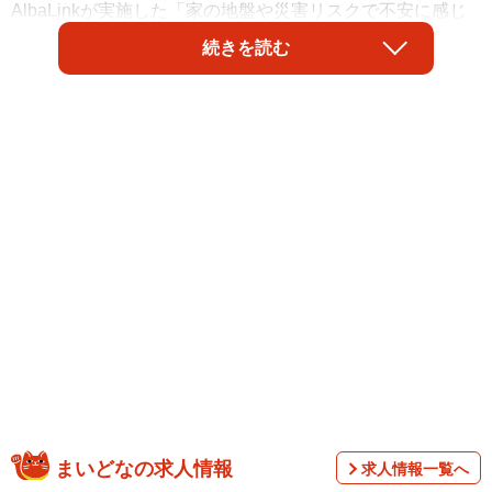
AlbaLinkが実施した「家の地盤や災害リスクで不安に感じ
ることに関する意識調査」によると、家を購入した人のう
続きを読む
ち56.2%が現在の住宅の災害リスクに不安を感じているこ
とが明らかになりました。
この調査は、株式会社AlbaLinkが運営する不動産の情報メ
まいどなの求人情報
求人情報一覧へ
ディア「空き家買取隊」が、家を購入したことのある500人