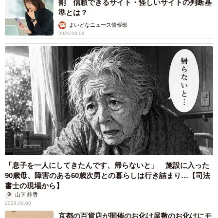
割 信頼できるサイト・怪しいサイトの判断基
・水害や大震災クラス以外の地震などの心配はありませ
準とは？
ん。ただ台風などの強風は、住宅などの端材や木の枝とか
まいどなニュース情報部
が飛んで来たらどうしようもないので、心配です（50代 女
2026.08.08
性）
67%が購入時に災害リスクを調査
「息子を一人にしてきたんです、帰らないと」 施設に入った
90歳母、障害のある60歳次男との暮らしは行き詰まり…【司法
書士の現場から】
山下 静香
2026.08.08
4/6
京都の百貨店が開催のお化け屋敷のお化けにモ