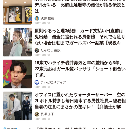
デルがいる 比叡山延暦寺の僧侶が語る伝説と
家を購入する際に地盤や災害リスクについて調べたか（提供画像）
は
浅井 佳穂
2026.08.08
原則ゆるっと週3勤務 カード支払い日直前は
鬼出勤 借金に追われる風俗嬢 それでも足り
ない場合は朝までガールズバー副業【現役キャ
ストに取材】
たかなし 亜妖
2026.08.08
19歳でハライチ岩井勇気と年の差婚から3年、
22歳元おはガール髪バッサリ「ショート似合い
すぎ」
まいどなメディア
5/6
2026.08.08
オフィスに置かれたウォーターサーバー 空の
家を購入する際に地盤や災害リスクについて調べたか（提供画像）
2Lボトル持参し毎日給水する男性社員→総務担
当者の注意にまさかの逆ギレ！【弁護士が解
続いて、「家を購入する際に地盤や災害リスクについて調
説】
長澤 芳子
べたか」という質問に対しては、「十分に調べた」
2026.08.08
（23.0%）と「ある程度調べた」（44.0%）を合わせて