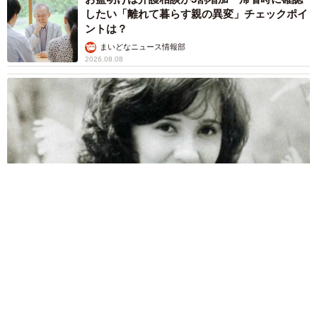
（50代 女性）
したい「離れて暮らす親の異変」チェックポイ
調査理由の1位は「リスクの高い土地だと思った」
ントは？
（24.8%）で、長期居住への責任感や実体験が調査の動機
まいどなニュース情報部
2026.08.08
となっていることがわかります。
調査しなかった理由は「慣れ」と「任せきり」
両親は「東京キッド」の看板役者 ライダー演じた42歳元俳優
が再婚妻との「ウエディングフォト」計画を明言 「センスあ
るカメラマン求む」
6/6
まいどなトピック
2026.08.08