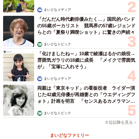
きの被害が未知数である（40代 男性）
まいどなメディア
3位「土砂災害」
「だんだん時代劇俳優みたく…」国民的バンド
の55歳ボーカリスト 競馬界の57歳レジェンド
らとの「夏祭り満喫ショット」に驚きの声続々
・家の裏に標高200m程度の山があり、竹藪が広がっている
ので、山火事と豪雨の際の山崩れがとても不安です。所有
まいどなトピック
者が管理してくれず、竹が生え放題で、台風で竹が家側に
「化けましたね～」10歳で綾瀬はるかの娘役→
雰囲気ガラリの18歳に成長 「メイクで雰囲気
倒れてくることもあります。自治会で伐採を行っています
が」「宝塚に入れそう」
が、ご近所さんは高齢の人も多いので大変です。ハザード
マップでは危険度が低くても、住んでみないとわからない
まいどなメディア
危険はありました（30代 女性）
両親は「東京キッド」の看板役者 ライダー演
じた42歳元俳優が再婚妻との「ウエディングフ
・マンション購入後に東日本大震災があり、敷地の一部が
ォト」計画を明言 「センスあるカメラマン求
土砂災害警戒区域に指定された（40代 女性）
む」
・数年前に自宅から数キロ離れた場所で大雨による土砂崩
まいどなトピック
れが発生しており、マンションの裏手には山が迫っている
６位以降を見る
から（60代以上 男性）
まいどなファミリー