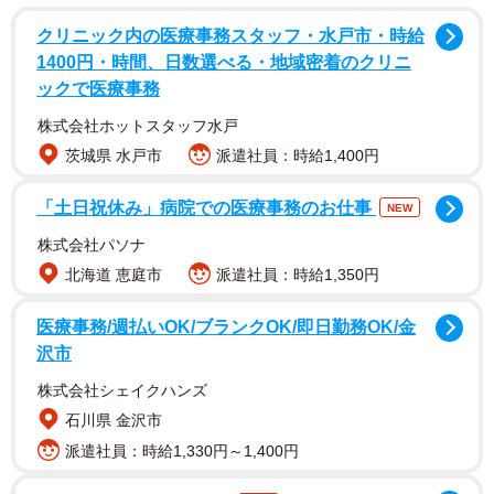
を対象として、2025年6～7月に実施したものです。
クリニック内の医療事務スタッフ・水戸市・時給
1400円・時間、日数選べる・地域密着のクリニ
災害リスクへの不安は半数超
ックで医療事務
株式会社ホットスタッフ水戸
茨城県 水戸市
派遣社員：時給1,400円
「土日祝休み」病院での医療事務のお仕事
NEW
株式会社パソナ
北海道 恵庭市
派遣社員：時給1,350円
医療事務/週払いOK/ブランクOK/即日勤務OK/金
沢市
株式会社シェイクハンズ
2/6
石川県 金沢市
家の地盤や災害リスクに不安を感じるか（提供画像）
派遣社員：時給1,330円～1,400円