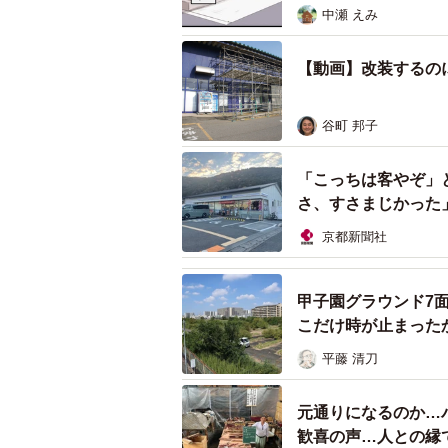
中瀬 えみ
【動画】改装するの
谷町 邦子
「こっちは客やぞ」
さ、すさまじかった
京都新聞社
店の下の地盤と一緒に下がった駐車場。マン
甲子園グラウンド7
後（
こだけ時が止まった
平藤 清刀
元通りになるのか…
歓喜の声…人との縁