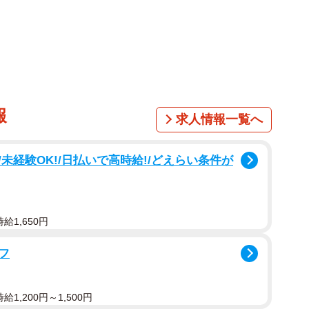
1/7
進めつつ営業も続ける（筆者撮影）
報
求人情報一覧へ
が……。そして、休業しない現状について、社長の谷内
未経験OK!/日払いで高時給!/どえらい条件が
壊して、少しずつ建てる」
店舗の前面ぐらいだと思っていた谷内さん。調査をした
る杭が折れてしまっていたため、「建て直した方が安
給1,650円
フ
ターはなく、志賀町からも「なんとか再建してほしい」
しにも長期間かかることがわかっていました。
1,200円～1,500円