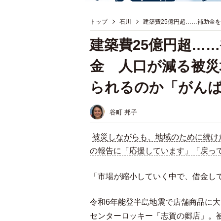
トップ
石川
建築費25億円超……補助金
建築費25億円超…
金 人口が減る被災
られるのか「がん
谷町 邦子
被災しながらも、地域のために続け
の報告に「応援しています」「戻っ
「市場が縮小していく中で、借金し
令和6年能登半島地震で店舗商品に
センターロッキー「志賀の郷店」。