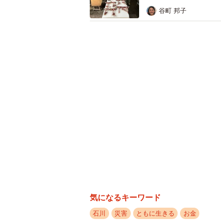
谷町 邦子
段差があっても入れるよ
気になるキーワード
「納得いかなかったので2、3のと
石川
災害
ともに生きる
お金