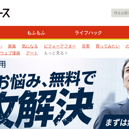
もふもふ
ライフハック
い
家族
気になる
ビフォーアフター
災害
買ってみたい
ウェブ漫画
アート
もっと見る