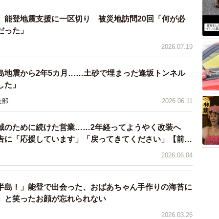
ある杭を1本1本折れていないか調べないと修繕できるか
、能登地震支援に一区切り 被災地訪問20回「何が必
だった」
れたんですよ。志賀の郷店には80人くらい従業員がい
2026.07.19
てもらわないといけない。2年後に来てくださいと言って
の人がどこで買い物をすればいいんだという問題もあ
島地震から2年5カ月……土砂で埋まった逢坂トンネル
した」
査部
2026.06.11
するために、「少しずつ壊して、少しずつ建てる」方向
衝して、本来は一度で行う店舗の公費解体を「2段階」
域のために続けた営業……2年経ってようやく改装へ
告に「応援しています」「戻ってきてください」【前
2026.06.04
半島！」能登で出会った、おばあちゃん手作りの海苔に
」と笑ったお顔が忘れられない
2026.03.26