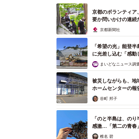
ると。土間基礎をこわして、何百本
京都のボランティア
どうかもわからない。
要か問いかけの連続
全部壊して建てると2年かかると言わ
京都新聞社
るけれど、2年間休むなら一旦辞め
も来ないでしょう。工事の間、地元
「希望の光」能登半
に光差し込む「感動
る」
まいどなニュース調
雇用を守り、地域住民に商品を提供
で建て直すことに。国や県、町と折
被災しながらも、地
で進めることになりました。
ホームセンターの報
編】
谷町 邦子
「のと半島は、のり
感激…「第二の青春
椎名 碧