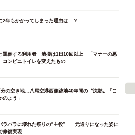
に2年もかかってしまった理由は…？
と罵倒する利用者 清掃は1日10回以上 「マナーの悪
」コンビニトイレを変えたもの
2/7
ホールが残り、店舗と同様に浮き上がって見える状態に ※発災直
面分の空き地…八尾空港西側跡地40年間の〝沈黙〟「こ
提供：株式会社ロッキー）
かのよう」
バラバラに壊れた祭りの“主役” 元通りになった姿に
で修復実現