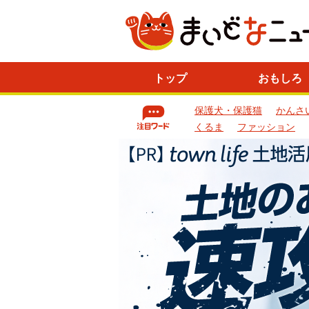
ニ
トップ
おもしろ
ュ
ー
保護犬・保護猫
かんさ
ス
一
くるま
ファッション
覧