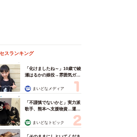
セスランキング
「化けましたね～」10歳で綾
瀬はるかの娘役→雰囲気ガラ
リの18歳に成長 「メイクで
雰囲気が」「宝塚に入れそ
まいどなメディア
う」
「不謹慎でないかと」実力派
歌手、熊本へ支援物資…運搬
トラックの車体デザインにた
めらい 「痛いほど伝わる」
まいどなトピック
「行動され立派」
「そのままにしといてくださ