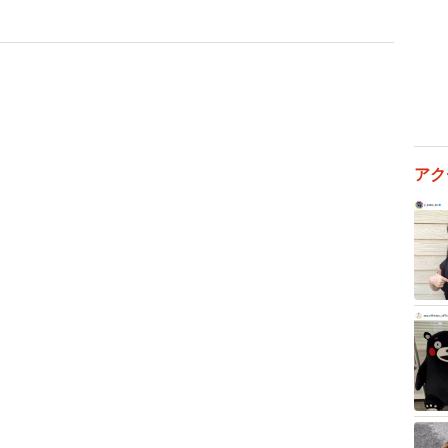
アク
3/7
うに取り付けられていたスロープ（筆者撮影）
ころに調べてもらったんですけど、構造がダメになってい