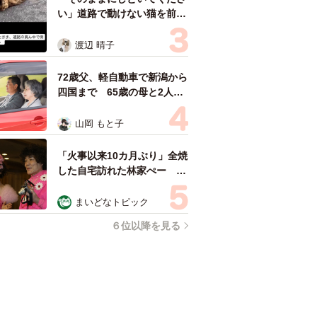
い」道路で動けない猫を前に
返された一言… 懸命に生き
ようとした4日間 「命の重
渡辺 晴子
さはみんな同じ」保護団体代
表の訴え
72歳父、軽自動車で新潟から
四国まで 65歳の母と2人で
3泊4日の旅 パーキングの休
憩まで分刻み… 「大学生で
山岡 もと子
も組まねえよ！」
「火事以来10カ月ぶり」全焼
した自宅訪れた林家ぺー 内
装も壁も取り払われスケルト
ン状態の部屋に呆然
まいどなトピック
６位以降を見る