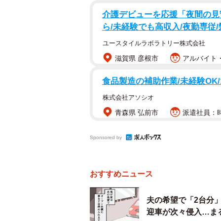
介護デビューを応援「夜間の見
ら/未経験でも高収入/夜勤専従
ユースタイルラボラトリー株式会社
滋賀県 彦根市
アルバイト・
食品製造の補助作業/未経験OK/
株式会社アソシオ
青森県 弘前市
派遣社員：時
Sponsored by
おすすめニュース
夫の希望で「2台分
迎車が次々侵入…ま