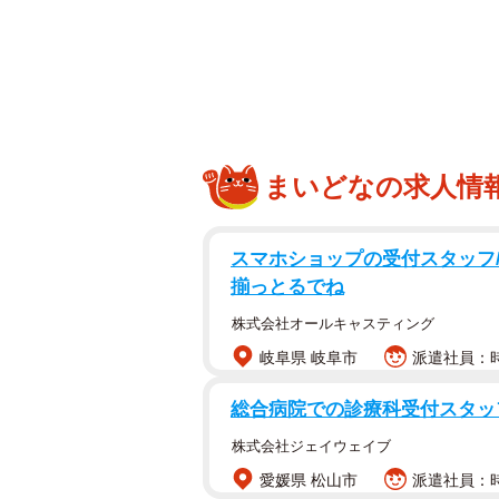
解体工事を
まいどなの求人情
工事までに2年かかったのには理由
博之さんに聞きました。
スマホショップの受付スタッフ/
2年も休めないので「少しずつ
揃っとるでね
株式会社オールキャスティング
当初、主に修繕するのは下水管と、
ところ、建物と基礎土間を支えてい
岐阜県 岐阜市
派遣社員：時
い」と言われてしまいます。
総合病院での診療科受付スタッ
同店のある地域には他にホームセン
株式会社ジェイウェイブ
と言われたそうです。ただ、建て直
愛媛県 松山市
派遣社員：時給