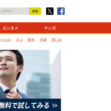
エンタメ
マンガ
のりもの
ネコ
観光
夫婦
思い出