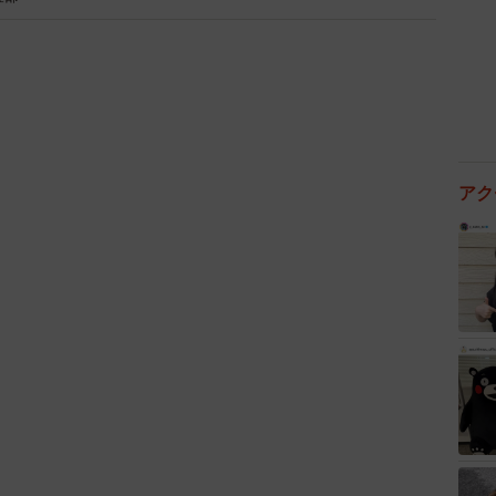
3/3
逢坂トンネル／国土交通省 能登復興事務所 公式Xより
アク
希望の光」「光が射したときに感動しました」と、長ら
への喜びや、工事関係者への感謝の声が寄せられていま
ない交通確保に向けて引き続き尽力する姿勢を示してお
全第一でお願いします！」と、復旧を待ち望む声があが
公式X／【#国道249号 逢坂トンネル】
us/2053768541443383460