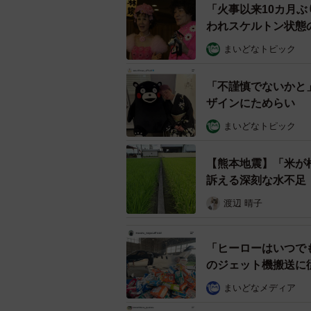
「火事以来10カ月
われスケルトン状態
まいどなトピック
「不謹慎でないかと
ザインにためらい 
まいどなトピック
【熊本地震】「米が
訴える深刻な水不足
渡辺 晴子
「ヒーローはいつで
のジェット機搬送に
まいどなメディア