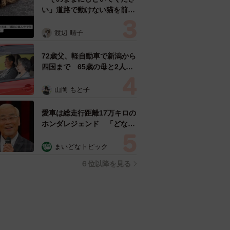
い」道路で動けない猫を前に
返された一言… 懸命に生き
ようとした4日間 「命の重
渡辺 晴子
さはみんな同じ」保護団体代
表の訴え
72歳父、軽自動車で新潟から
四国まで 65歳の母と2人で
3泊4日の旅 パーキングの休
憩まで分刻み… 「大学生で
山岡 もと子
も組まねえよ！」
愛車は総走行距離17万キロの
ホンダレジェンド 「どなた
か欲しい方が居たら」 大御
所漫才師が譲渡の意向
まいどなトピック
６位以降を見る