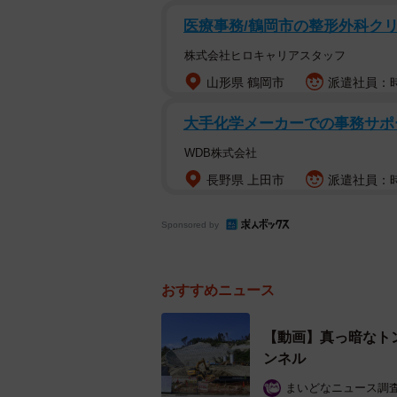
医療事務/鶴岡市の整形外科クリ
株式会社ヒロキャリアスタッフ
山形県 鶴岡市
派遣社員：時給
復旧工事が進む逢坂トン
大手化学メーカーでの事務サポ
石川県輪島市と珠洲市を走る国道24
53kmの区間工事が始まりました。
WDB株式会社
ネル工区もその1つです。
長野県 上田市
派遣社員：時給
地震発生時の土砂崩落により、逢坂
Sponsored by
2024年12月27日に、トンネルの
線が新たに設けられました。さらに、2
おすすめニュース
般車両の通行も可能となりました。
浪、異常気象時等は通行止めとなる
【動画】真っ暗なト
的に同工区においては、新たなトン
ンネル
別線が完成するまでの間、悪天候に
まいどなニュース調
の土砂撤去や補修といった応急復旧