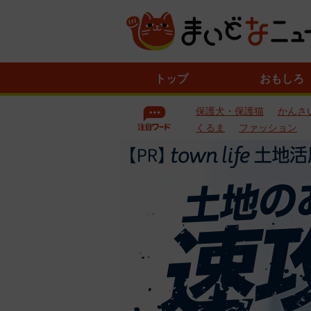
ニ
トップ
おもしろ
ュ
ー
保護犬・保護猫
かんさ
ス
一
くるま
ファッション
覧