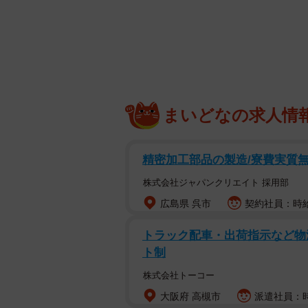
絶えない交通網の確保に向けた大き
迂回路の課題とトンネル復旧の
まいどなの求人情
精密加工部品の製造/寮費実質無
株式会社ジャパンクリエイト 採用部
広島県 呉市
契約社員：時給1
トラック配車・出荷指示など物
ト制
株式会社トーコー
大阪府 高槻市
派遣社員：時