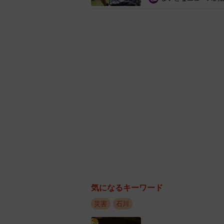
2年5ヶ月ぶりに光が差し込む
この投稿に対しコメント欄では、「
く埋まっていたトンネル復旧の兆し
す。
また、同事務所は悪天候に左右され
り、ユーザーからも「引き続き、安
っています。
気になるキーワード
▽出典：国土交通省 能登復興事務所
災害
石川
https://x.com/mlit_notofukkou/stat