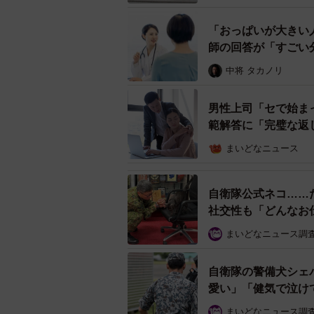
同事務所の公式Xによると、これまで
「おっぱいが大きい
16万立方メートルとなり、地道な工
師の回答が「すごい
線復旧は2029年春の予定です。
中将 タカノリ
工事関係者への感謝の声
男性上司「セで始ま
範解答に「完璧な返
まいどなニュース
自衛隊公式ネコ……
社交性も「どんなお
まいどなニュース調
自衛隊の警備犬シェ
愛い」「健気で泣け
まいどなニュース調