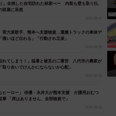
ぶり」全焼した自宅訪れた林家ぺー 内装も壁も取り払
の部屋に呆然
2026.08.07
」実力派歌手、熊本へ支援物資…運搬トラックの車体デ
「痛いほど伝わる」「行動され立派」
2026.08.06
枯れてしまう！」猛暑と被災の二重苦 八代市の農家が
「取り合いでけんかにならないか心配」
2026.08.05
もヒーロー」 俳優・永井大が熊本支援 介護用おむつ
従事 「席はありません、全部物資で」
2026.08.02