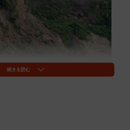
1/3
続きを読む
ージです（tokyo studio/stock.adobe.com）
震。土砂崩れなどの深刻な被害を受けた、石川県沿岸部の
が進んでいます。国土交通省 能登復興事務所の公式
、土砂崩落で埋まっていた逢坂トンネル工区の工事進捗を報告し
開き、発生から約2年5ヶ月ぶりにトンネル内に光が差し
の影響を受けやすいため、今回の開通は悪天候時でも途