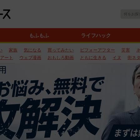
もふもふ
ライフハック
い
家族
気になる
買ってみたい
ビフォーアフター
災害
アート
ウェブ漫画
おもしろ動画
ともに生きる
イヌ
街ネ