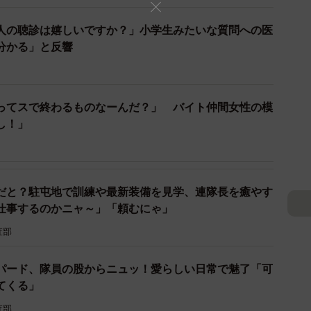
に撤去した土砂は25mプール約530杯分に相当する約
人の聴診は嬉しいですか？」小学生みたいな質問への医
事が続けられています。5ヶ所の工区すべてにおける全
分かる」と反響
ってスで終わるものなーんだ？」 バイト仲間女性の模
し！」
だと？駐屯地で訓練や最新装備を見学、連隊長を癒やす
仕事するのかニャ～」「頼むにゃ」
査部
パード、隊員の股からニュッ！愛らしい日常で魅了「可
てくる」
査部