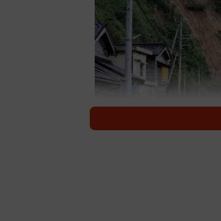
土砂崩落で通行できない道路※画像はイメ
2024年1月に発生した能登半島地
国道249号は今も復旧に向けて工事
X（@mlit_notofukkou）は
ました。土砂の撤去が進んで坑口が
ました。現在の沿岸迂回路は波浪等