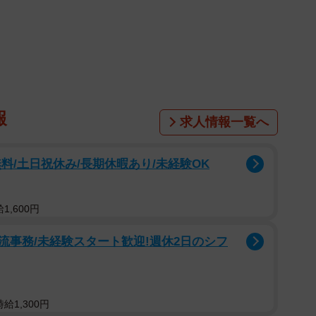
な前進となります。
目的
報
求人情報一覧へ
料/土日祝休み/長期休暇あり/未経験OK
,600円
流事務/未経験スタート歓迎!週休2日のシフ
給1,300円