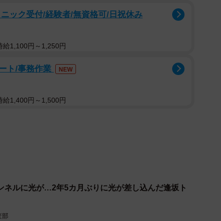
ニック受付/経験者/無資格可/日祝休み
2/3
1,100円～1,250円
ネル／国土交通省 能登復興事務所 公式Xより
ート/事務作業
NEW
9号。地震による甚大な被害を受け、復旧に向けて約
復旧工事は5ヶ所の工区に分かれており、今回の逢坂トン
1,400円～1,500円
トンネルは埋没し長らく通行止めとなっていました。
迂回路として沿岸部に緊急車両や地元住民が走行できる1車
025年12月23日には、緊急復旧道路等を活用した一
しかし、沿岸部の迂回路であるため、地震発生時や波
場合があり、天候の影響を受けやすい環境でした。最終
ンネルに光が…2年5カ月ぶりに光が差し込んだ逢坂ト
ネルを内陸に掘る別線復旧を目指しています。本格的な
強い仮ルートとして既存トンネルを活用するべく、今回
査部
工事が進められています。