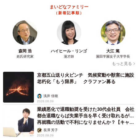
まいどなファミリー
（新着記事順）
森岡 浩
ハイヒール・リンゴ
大江 篤
姓氏研究家
漫才師
園田学園女子大学学長
もっと見る
京都五山送り火ピンチ 気候変動や獣害に施設
老朽化「もう限界」 クラファン募る
浅井 佳穂
2026.08.09
業績悪化で退職勧奨を受けた30代会社員 会社
都合退職ならば失業手当を早く受け取れるが…
再就職の活動で不利になりませんか？【キャリ
アカウンセラーが解説】
長澤 芳子
2026.08.09