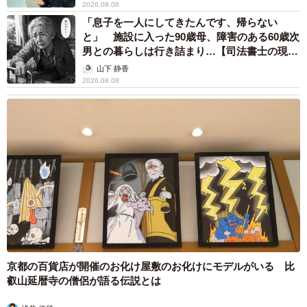
2026.08.08
「息子を一人にしてきたんです、帰らない
と」 施設に入った90歳母、障害のある60歳次
男との暮らしは行き詰まり…【司法書士の現場
から】
山下 静香
2026.08.08
京都の百貨店が開催のお化け屋敷のお化けにモデルがいる 比
叡山延暦寺の僧侶が語る伝説とは