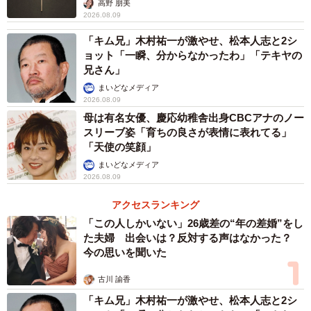
高野 朋美
2026.08.09
「キム兄」木村祐一が激やせ、松本人志と2シ
ョット「一瞬、分からなかったわ」「テキヤの
兄さん」
まいどなメディア
2026.08.09
母は有名女優、慶応幼稚舎出身CBCアナのノー
スリーブ姿「育ちの良さが表情に表れてる」
「天使の笑顔」
まいどなメディア
2026.08.09
アクセスランキング
「この人しかいない」26歳差の“年の差婚”をし
た夫婦 出会いは？反対する声はなかった？
今の思いを聞いた
古川 諭香
「キム兄」木村祐一が激やせ、松本人志と2シ