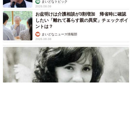
まいどなトピック
2026.08.08
お盆明けは介護相談が3割増加 帰省時に確認
したい「離れて暮らす親の異変」チェックポイ
ントは？
まいどなニュース情報部
2026.08.08
両親は「東京キッド」の看板役者 ライダー演じた42歳元俳優
が再婚妻との「ウエディングフォト」計画を明言 「センスあ
るカメラマン求む」