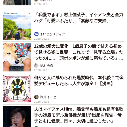
2026.08.08
「我慢できず」村上佳菜子、イケメン夫と全力
ハグ「可愛いふたり」「素敵なご夫婦」
まいどなメディア
2026.08.08
12歳の愛犬に変化 1歳息子の膝で甘える初め
て見せる姿に反響 これまで「見守る立場」だ
ったのに…「頭ポンポンが愛に満ちている」
「尊…」
梨木 香奈
2026.08.08
何かと人に舐められた黒髪時代 30代後半で金
髪デビューしたら…人生が激変！【漫画】
海川 まこと
2026.08.08
夫はマイファスHiro、義父母も義兄も超有名歌
手の28歳モデル兼俳優が第1子出産を報告「母
子ともに健康…日々、大切に過ごしたい」