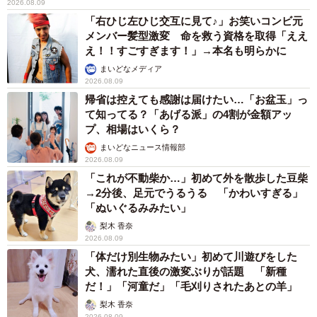
2026.08.09
「右ひじ左ひじ交互に見て♪」お笑いコンビ元
メンバー髪型激変 命を救う資格を取得「ええ
え！！すごすぎます！」→本名も明らかに
まいどなメディア
2026.08.09
帰省は控えても感謝は届けたい…「お盆玉」っ
て知ってる？「あげる派」の4割が金額アッ
プ、相場はいくら？
まいどなニュース情報部
2026.08.09
「これが不動柴か…」初めて外を散歩した豆柴
→2分後、足元でうるうる 「かわいすぎる」
「ぬいぐるみみたい」
梨木 香奈
2026.08.09
「体だけ別生物みたい」初めて川遊びをした
犬、濡れた直後の激変ぶりが話題 「新種
だ！」「河童だ」「毛刈りされたあとの羊」
梨木 香奈
2026.08.09