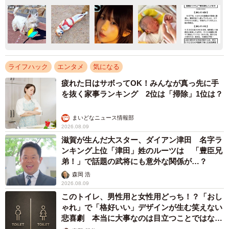
ライフハック
エンタメ
気になる
疲れた日はサボってOK！みんなが真っ先に手
を抜く家事ランキング 2位は「掃除」1位は？
まいどなニュース情報部
2026.08.09
滋賀が生んだ大スター、ダイアン津田 名字ラ
ンキング上位「津田」姓のルーツは 「豊臣兄
弟！」で話題の武将にも意外な関係が…？
森岡 浩
2026.08.09
このトイレ、男性用と女性用どっち！？「おし
ゃれ」で「格好いい」デザインが生む笑えない
悲喜劇 本当に大事なのは目立つことではな
く…