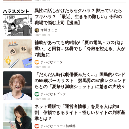
異性に話しかけたらセクハラ？ 黙っていたら
フキハラ？ 「最近、生きるの難しい」令和の
職場で悩む上司【漫画】
海川 まこと
2026.08.09
補助があっても約9割が「夏の電気・ガス代は
重い」と回答…猛暑でも「冷房を控える」人が
7割超に
まいどなデータ
2026.08.08
「だんだん時代劇俳優みたく…」国民的バンド
の55歳ボーカリスト 競馬界の57歳レジェンド
らとの「夏祭り満喫ショット」に驚きの声続々
まいどなトピック
2026.08.08
ネット通販で「運営者情報」を見る人は約8
割 信頼できるサイト・怪しいサイトの判断基
準とは？
まいどなニュース情報部