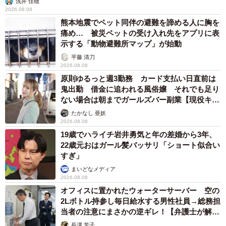
浅井 佳穂
2026.08.08
熊本地震でペット同伴の避難を諦める人に胸を
痛め… 被災ペットの受け入れ先をアプリに表
示する「動物避難所マップ」が始動
平藤 清刀
2026.08.08
原則ゆるっと週3勤務 カード支払い日直前は
鬼出勤 借金に追われる風俗嬢 それでも足り
ない場合は朝までガールズバー副業【現役キャ
ストに取材】
たかなし 亜妖
2026.08.08
19歳でハライチ岩井勇気と年の差婚から3年、
22歳元おはガール髪バッサリ「ショート似合い
すぎ」
まいどなメディア
2026.08.08
オフィスに置かれたウォーターサーバー 空の
2Lボトル持参し毎日給水する男性社員→総務担
当者の注意にまさかの逆ギレ！【弁護士が解
説】
長澤 芳子