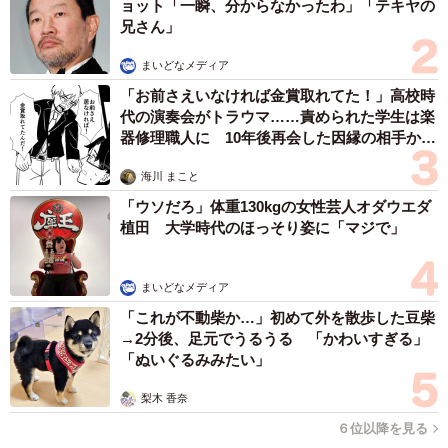
ョット「一瞬、分からなかったわ」「テキヤの
兄さん」
まいどなメディア
「お前さえいなければ金賞取れてた！」高校時
代の演奏会がトラウマ……責められた学生は楽
器修理職人に 10年後再会した因縁の相手から
思わぬ申し出【漫画】
海川 まこと
「ウソだろ」体重130kgの女性芸人オダウエダ
植田 大学時代のほっそり姿に「マジで」
まいどなメディア
「これが不動柴か…」初めて外を散歩した豆柴
→2分後、足元でうるうる 「かわいすぎる」
「ぬいぐるみみたい」
梨木 香奈
６位以降を見る