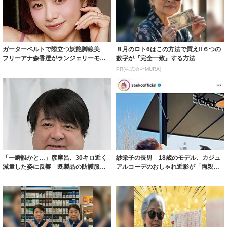
ガーターベルトで際立つ妖艶脚線美
８月のロト6はこの方法で買え!!６つの
フリーアナ森香澄がランジェリーモデ
数字が『完全一致』する方法
ルに ｢PE...
PR(株式会社MURA)
「一瞬誰かと…」彦摩呂、30キロ近く
紗栄子の長男 18歳のモデル、カジュ
減量した姿に反響 既製品の防護服が
アルコーデのおしゃれ近影が「両親の
着られると...
いいとこ取...