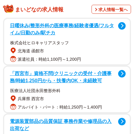
まいどなの求人情報
求人情報一覧へ
折り畳み式の木製ラックを広げると、上面にベルトが等間
隔に張られています。投稿の動画によると、その上に「椅
日曜休み/整形外科の医療事務/経験者優遇/フルタ
子として座ってみる」「鞄の中身を並べる」「濡れたタオ
イム/日勤のみ/駅チカ
ルをかける」などは、全て誤った使い方とのこと。
株式会社ヒロキャリアスタッフ
北海道 函館市
スーツケースなどを置く「バゲージラック」
派遣社員：時給1,100円～1,200円
正解は「バゲージラック」。旅行や出張では、「スーツケ
「西宮市」資格不問/クリニックの受付・介護事
ース」や「キャリーケース」など、比較的大きな荷物を持
務/時給1,250円から・扶養内OK・未経験可
ち歩きます。ホテルに到着してチェックイン後、客室に入
医療法人社団永田整形外科
った際に、この大きな荷物を部屋のどこに置くのか…。そ
兵庫県 西宮市
う、このバゲージラックの上に置けば良いのです。高さが
アルバイト・パート：時給1,250円～1,400円
あることで、物が取り出しやすいというメリットも。荷物
を置くときは、横向きに置くことで安定するそうです。
電源装置部品の品質保証 事務作業や修理品の入
出荷など