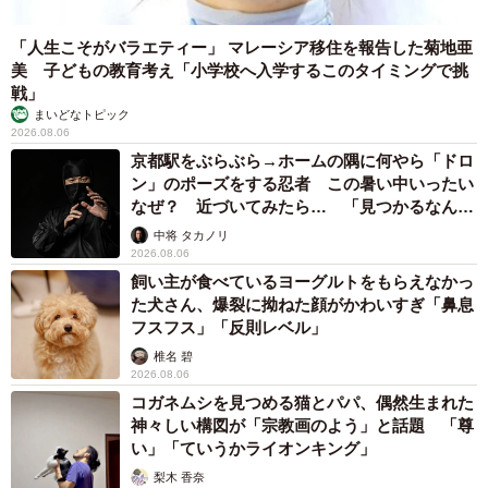
「人生こそがバラエティー」 マレーシア移住を報告した菊地亜
美 子どもの教育考え「小学校へ入学するこのタイミングで挑
戦」
まいどなトピック
2026.08.06
京都駅をぶらぶら→ホームの隅に何やら「ドロ
ン」のポーズをする忍者 この暑い中いったい
なぜ？ 近づいてみたら… 「見つかるなんて
未熟」
中将 タカノリ
2026.08.06
飼い主が食べているヨーグルトをもらえなかっ
た犬さん、爆裂に拗ねた顔がかわいすぎ「鼻息
フスフス」「反則レベル」
椎名 碧
2026.08.06
コガネムシを見つめる猫とパパ、偶然生まれた
神々しい構図が「宗教画のよう」と話題 「尊
い」「ていうかライオンキング」
梨木 香奈