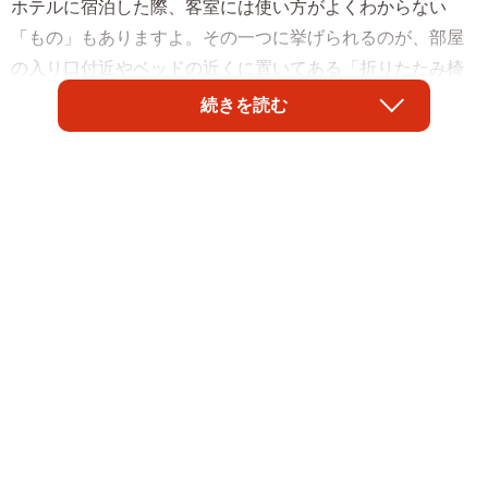
ホテルに宿泊した際、客室には使い方がよくわからない
「もの」もありますよ。その一つに挙げられるのが、部屋
の入り口付近やベッドの近くに置いてある「折りたたみ椅
子」のようなアイテム。ビジネスホテルを全国に展開する
続きを読む
「スーパーホテル」の公式TikTokアカウント
（@superhotel_official）が、「正しい使い方」を紹介し、
反響を呼んでいます。