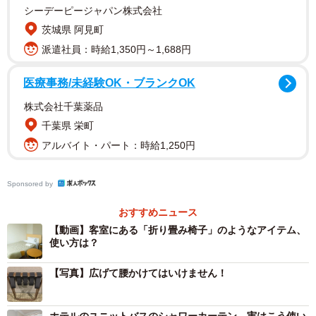
シーデーピージャパン株式会社
茨城県 阿見町
派遣社員：時給1,350円～1,688円
医療事務/未経験OK・ブランクOK
株式会社千葉薬品
千葉県 栄町
アルバイト・パート：時給1,250円
2/3
Sponsored by
スーツケースは「バゲージラック」に置こう※画像はイメージです
（zheng qiang/stock.adobe.com）
おすすめニュース
【動画】客室にある「折り畳み椅子」のようなアイテム、
この投稿には、「バゲージラック知らない人多すぎてビビ
使い方は？
ってる…」「当たり前に認知されてると思ってました」と
【写真】広げて腰かけてはいけません！
いう声が続々。一方で、「ぜんぜん座ってた」「すみませ
ん、タオル干してました」「次の日の服とかメイク道具置