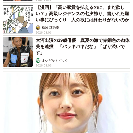
【漫画】「高い家賃を払えるのに、まだ欲し
い？」高級レジデンスの七夕飾り、書かれた願
い事にびっくり 人の欲には終わりがないのか
松波 穂乃圭
2026.08.06
大河出演の39歳俳優 真夏の海で赤銅色の肉体
美を連投 「バッキバキだな」「ばり渋いで
す」
まいどなトピック
2026.08.06