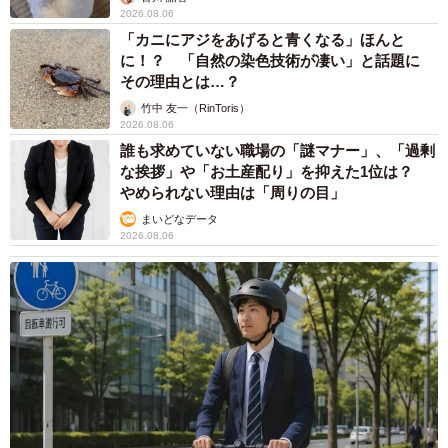
2026.08.06
「カニにアジをあげると青くなる」ほんと
に！？ 「自然の染色技術が凄い」と話題に
その理由とは…？
竹中 友一（RinToris）
2026.08.06
誰も求めていない職場の「謎マナー」、「過剰
な挨拶」や「お土産配り」を抑えた1位は？
やめられない理由は「周りの目」
まいどなデータ
2026.08.06