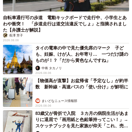
自転車通行可の歩道 電動キックボードで走行中、小学生とあ
わや衝突！ 「歩道走行は道交法違反でしょ」と指摘されまし
た【弁護士が解説】
長澤 芳子
2026.08.06
タイの電車の中で見た優先席のマーク 子ど
も、妊娠、けが人、お年寄り… 一つだけ謎の
ものが！？「だから黄色なんですね」
中将 タカノリ
2026.08.06
【物価高が直撃】お盆帰省「予定なし」が約半
数 新幹線・高速バスの「使い分け」が鮮明に
まいどなニュース情報部
2026.08.06
83歳父が骨折で入院 ３カ月の病院生活があま
りに退屈で「画用紙と色鉛筆持ってこい！」→
スケッチブックを見た家族が仰天「これ、売れ
ますよ…」