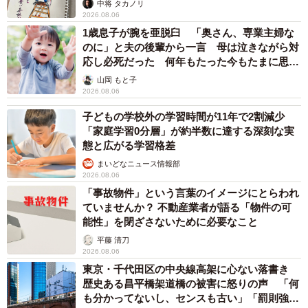
中将 タカノリ
2026.08.06
1歳息子が腕を亜脱臼 「奥さん、専業主婦な
のに」と夫の後輩から一言 母は泣きながら対
応し必死だった 何年もたった今もたまに思い
出し…
山岡 もと子
2026.08.06
子どもの学校外の学習時間が11年で2割減少
「家庭学習0分層」が約半数に達する深刻な実
態と広がる学習格差
まいどなニュース情報部
2026.08.06
「事故物件」という言葉のイメージにとらわれ
ていませんか？ 不動産業者が語る「物件の可
能性」を閉ざさないために必要なこと
平藤 清刀
2026.08.06
東京・千代田区の中央線高架に心ない落書き
歴史ある昌平橋架道橋の被害に怒りの声 「何
も分かってないし、センスも古い」「罰則強化