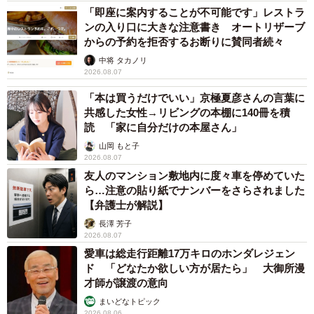
「即座に案内することが不可能です」レストラ
ンの入り口に大きな注意書き オートリザーブ
からの予約を拒否するお断りに賛同者続々
中将 タカノリ
2026.08.07
「本は買うだけでいい」京極夏彦さんの言葉に
共感した女性→リビングの本棚に140冊を積
読 「家に自分だけの本屋さん」
山岡 もと子
2026.08.07
友人のマンション敷地内に度々車を停めていた
ら…注意の貼り紙でナンバーをさらされました
【弁護士が解説】
長澤 芳子
2026.08.07
愛車は総走行距離17万キロのホンダレジェン
ド 「どなたか欲しい方が居たら」 大御所漫
才師が譲渡の意向
まいどなトピック
2026.08.06