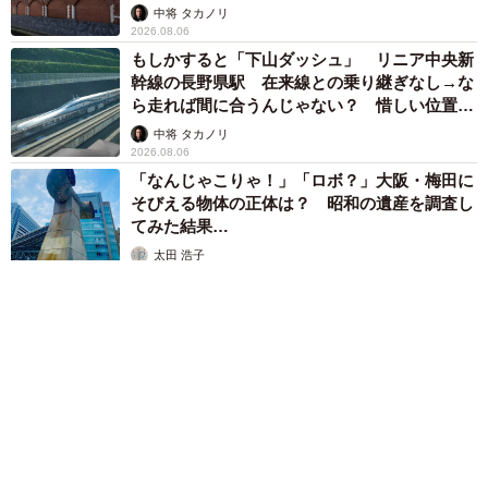
して」
中将 タカノリ
2026.08.06
もしかすると「下山ダッシュ」 リニア中央新
幹線の長野県駅 在来線との乗り継ぎなし→な
ら走れば間に合うんじゃない？ 惜しい位置関
係が反響
中将 タカノリ
2026.08.06
「なんじゃこりゃ！」「ロボ？」大阪・梅田に
そびえる物体の正体は？ 昭和の遺産を調査し
てみた結果…
太田 浩子
2026.08.06