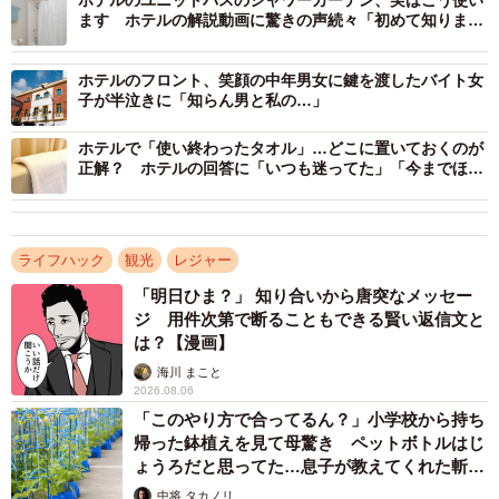
ホテルのユニットバスのシャワーカーテン、実はこう使い
いていた」と、使用方法を勘違いしていた方からのコメン
ます ホテルの解説動画に驚きの声続々「初めて知りまし
トも多く寄せられていました。
た」
ホテルのフロント、笑顔の中年男女に鍵を渡したバイト女
▽出典：スーパーホテル 公式TikTok／ホテルのこれって
子が半泣きに「知らん男と私の…」
なあに？～バゲージラックver～
ホテルで「使い終わったタオル」…どこに置いておくのが
https://www.tiktok.com/@superhotel_official/video/7418908
正解？ ホテルの回答に「いつも迷ってた」「今までほん
とすみません」
725735345426
ライフハック
観光
レジャー
「明日ひま？」 知り合いから唐突なメッセー
ジ 用件次第で断ることもできる賢い返信文と
は？【漫画】
海川 まこと
2026.08.06
「このやり方で合ってるん？」小学校から持ち
帰った鉢植えを見て母驚き ペットボトルはじ
ょうろだと思ってた…息子が教えてくれた斬新
な水やりとは
中将 タカノリ