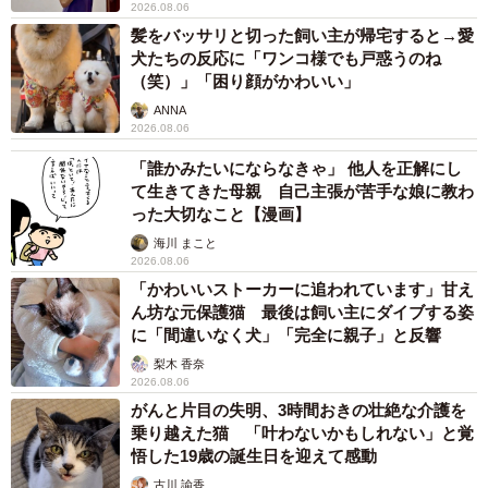
2026.08.06
髪をバッサリと切った飼い主が帰宅すると→愛
犬たちの反応に「ワンコ様でも戸惑うのね
（笑）」「困り顔がかわいい」
ANNA
2026.08.06
「誰かみたいにならなきゃ」 他人を正解にし
て生きてきた母親 自己主張が苦手な娘に教わ
った大切なこと【漫画】
海川 まこと
2026.08.06
「かわいいストーカーに追われています」甘え
ん坊な元保護猫 最後は飼い主にダイブする姿
に「間違いなく犬」「完全に親子」と反響
梨木 香奈
2026.08.06
がんと片目の失明、3時間おきの壮絶な介護を
乗り越えた猫 「叶わないかもしれない」と覚
悟した19歳の誕生日を迎えて感動
古川 諭香