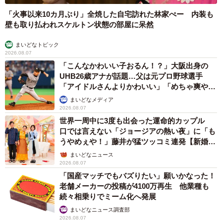
「火事以来10カ月ぶり」全焼した自宅訪れた林家ぺー 内装も
壁も取り払われスケルトン状態の部屋に呆然
まいどなトピック
2026.08.07
「こんなかわいい子おるん！？」大阪出身の
UHB26歳アナが話題…父は元プロ野球選手
「アイドルさんよりかわいい」「めちゃ爽や
か」
まいどなメディア
2026.08.07
世界一周中に3度も出会った運命的カップル
口では言えない「ジョージアの熱い夜」に「も
うやめぇや！」藤井が猛ツッコミ連発【新婚さ
ん】
まいどなニュース
2026.08.07
「国産マッチでもバズりたい」願いかなった！
老舗メーカーの投稿が4100万再生 他業種も
続々相乗りでミーム化へ発展
まいどなニュース調査部
2026.08.07