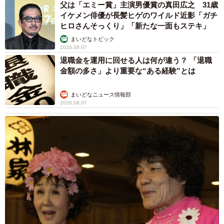
父は「エミー賞」主演男優賞の真田広之 31歳
イケメン俳優が長髪ヒゲのワイルド近影「ガチ
ヒロさんそっくり」「新たな一面もステキ」
まいどなトピック
2026.08.07
退職金を運用に回せる人は何が違う？ 「退職
金額の多さ」より重要な“ある経験”とは
まいどなニュース情報部
2026.08.07