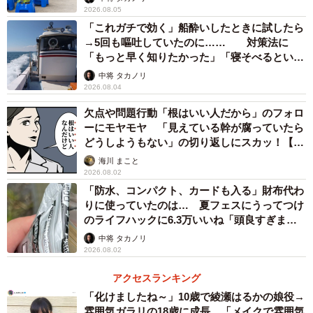
2026.08.05
「これガチで効く」船酔いしたときに試したら
→5回も嘔吐していたのに…… 対策法に
「もっと早く知りたかった」「寝そべるといい
らしい」
中将 タカノリ
2026.08.04
欠点や問題行動「根はいい人だから」のフォロ
ーにモヤモヤ 「見えている幹が腐っていたら
どうしようもない」の切り返しにスカッ！【漫
画】
海川 まこと
2026.08.02
「防水、コンパクト、カードも入る」財布代わ
りに使っていたのは… 夏フェスにうってつけ
のライフハックに6.3万いいね「頭良すぎま
す」
中将 タカノリ
2026.08.02
アクセスランキング
「化けましたね～」10歳で綾瀬はるかの娘役→
雰囲気ガラリの18歳に成長 「メイクで雰囲気