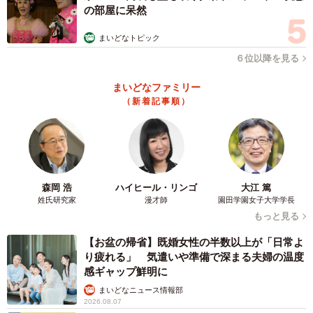
の部屋に呆然
まいどなトピック
６位以降を見る
まいどなファミリー
（新着記事順）
森岡 浩
ハイヒール・リンゴ
大江 篤
姓氏研究家
漫才師
園田学園女子大学学長
もっと見る
【お盆の帰省】既婚女性の半数以上が「日常よ
り疲れる」 気遣いや準備で深まる夫婦の温度
感ギャップ鮮明に
まいどなニュース情報部
2026.08.07