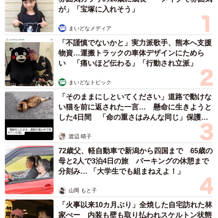
が」「宝塚に入れそう」
まいどなメディア
「不謹慎でないかと」実力派歌手、熊本へ支援
物資…運搬トラックの車体デザインにためら
い 「痛いほど伝わる」「行動され立派」
まいどなトピック
「そのままにしといてください」道路で動けな
い猫を前に返された一言… 懸命に生きようと
した4日間 「命の重さはみんな同じ」保護団
体代表の訴え
渡辺 晴子
72歳父、軽自動車で新潟から四国まで 65歳の
母と2人で3泊4日の旅 パーキングの休憩まで
分刻み… 「大学生でも組まねえよ！」
山岡 もと子
「火事以来10カ月ぶり」全焼した自宅訪れた林
家ぺー 内装も壁も取り払われスケルトン状態