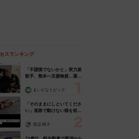
セスランキング
「不謹慎でないかと」実力派
歌手、熊本へ支援物資…運搬
トラックの車体デザインにた
めらい 「痛いほど伝わる」
まいどなトピック
「行動され立派」
「そのままにしといてくださ
い」道路で動けない猫を前に
返された一言… 懸命に生き
ようとした4日間 「命の重
渡辺 晴子
さはみんな同じ」保護団体代
表の訴え
72歳父、軽自動車で新潟から