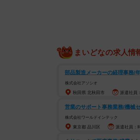
はーー。
「ポンデリングは？ オールド
ツイッターユーザー「やまさん」さ
ーに「なんでこんなミスドの買い方
まいどなの求人情
きたミスドの人気定番商品「ココナ
箱を開けたときのやまさんさんの心
部品製造メーカーの経理事務/年間
リングは？抹茶は？オールドファッ
株式会社アソシオ
す。
秋田県 北秋田市
派遣社員：
それでもまずは夫に「ありがとう」
営業のサポート事務業務/機械セ
たそう。すると夫は笑顔で「えっ？
株式会社ワールドインテック
やまさんさんは「夫はココナツチョ
東京都 品川区
派遣社員：時
も、「まさか全買いするほど大好き