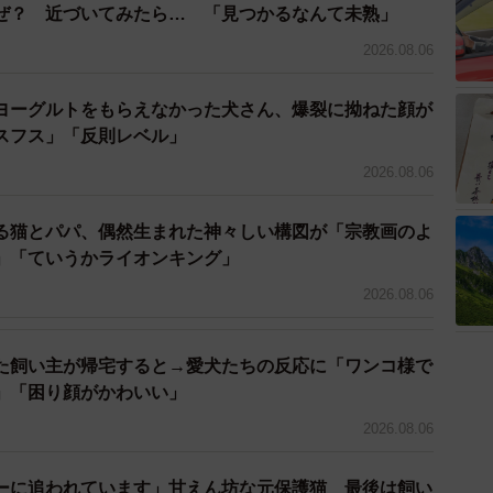
ぜ？ 近づいてみたら… 「見つかるなんて未熟」
2026.08.06
ヨーグルトをもらえなかった犬さん、爆裂に拗ねた顔が
スフス」「反則レベル」
2026.08.06
る猫とパパ、偶然生まれた神々しい構図が「宗教画のよ
」「ていうかライオンキング」
2026.08.06
た飼い主が帰宅すると→愛犬たちの反応に「ワンコ様で
」「困り顔がかわいい」
2026.08.06
ーに追われています」甘えん坊な元保護猫 最後は飼い