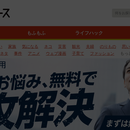
もふもふ
ライフハック
い
家族
気になる
ネコ
災害
観光
夫婦
のりもの
思い
ネタ
事件
アニメ
ウェブ漫画
子育て
ファッション
もっ