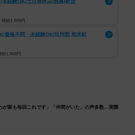
未経験OK/土日祝休み/急募/駅近
が集まり、「ちょwww」「笑った」「店員さんもびっ
」といった反応が寄せられた一方、意外にも「わが家も
時給1,500円
でやりますよ」「仲間がいた」「何がだめだか分からな
K/資格不問・未経験OK/玖珂郡 和木町
共感の声も相次いでいます。
給1,900円
ートは、1971年4月に発売されたロングセラー商
ート生地にシャリシャリのココナツをトッピング」（公
。現在の価格はテイクアウト162円、イートイン165円
わが家も毎回これです」「仲間がいた」の声多数…実際
い方してくるんだ？
Hnq
April 28, 2023