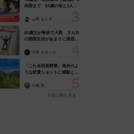
四国まで 65歳の母と2人で
3泊4日の旅 パーキングの休
憩まで分刻み… 「大学生で
山岡 もと子
も組まねえよ！」
83歳父が骨折で入院 ３カ月
の病院生活があまりに退屈で
「画用紙と色鉛筆持ってこ
い！」→スケッチブックを見
中将 タカノリ
た家族が仰天「これ、売れま
すよ…」
「これ全部長野県」海外のよ
うな絶景ショットに感動と反
響「離れてからいいところだ
ったんだって気づいた」
行橋 友
６位以降を見る