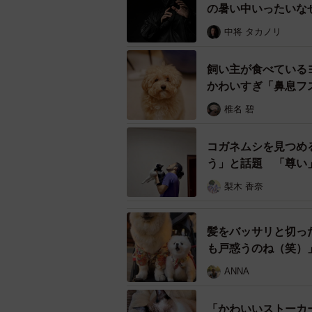
の暑い中いったいな
中将 タカノリ
飼い主が食べている
かわいすぎ「鼻息フ
椎名 碧
コガネムシを見つめ
う」と話題 「尊い
梨木 香奈
髪をバッサリと切っ
も戸惑うのね（笑）
ANNA
「かわいいストーカ