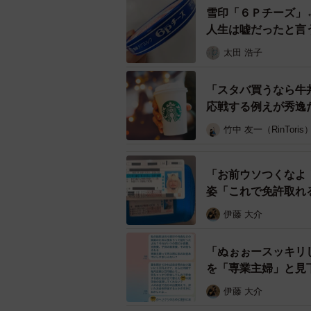
雪印「６Ｐチーズ」
人生は嘘だったと言
太田 浩子
「スタバ買うなら牛
応戦する例えが秀逸
竹中 友一（RinToris
「お前ウソつくなよ
姿「これで免許取れ
伊藤 大介
「ぬぉぉースッキリし
を「専業主婦」と見
伊藤 大介