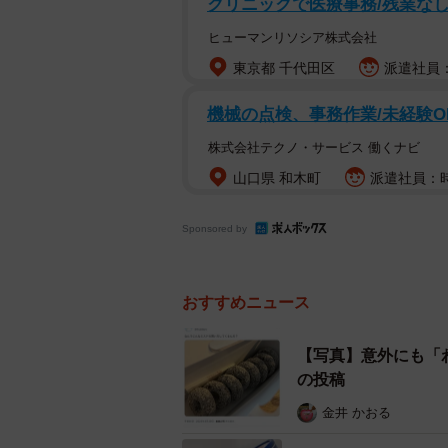
クリニックで医療事務/残業なし/
投稿には10万を超える「いいね」
ヒューマンリソシア株式会社
くりしたのでは」「部活の差し入れ
東京都 千代田区
派遣社員：
毎回これです」「やるやる」「余裕
機械の点検、事務作業/未経験O
い」「最高の買い方」など、夫への
株式会社テクノ・サービス 働くナビ
◇
山口県 和木町
派遣社員：時
ミスタードーナツのココナツチョコレ
Sponsored by
品。味は「しっとり濃厚なチョコレ
式サイトから）。発売当時は1個40円
おすすめニュース
（いずれも税込）。
【写真】意外にも「
なんでこんなミスドの買
の投稿
pic.twitter.com/OP9FIkw
金井 かおる
— やまさん (@ikujidays)