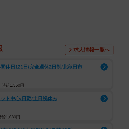
ファッションは？」
んは夫と子ども3人の5人家族。先日、自身のツイッタ
してくるんだ？」と投稿しました。写真には夫が買って
報
ツチョコレート」が8つ並んでいます。
求人情報一覧へ
境は「わーい！ミスド！…は？え？これだけ？ポンデ
休日121日/完全週休2日制/北秋田市
ションは？…選ぶ楽しみはどこ？？？」だったといいま
時給1,350円
とお礼を伝え、同時に「なんで同じのだけ？」と尋ね
ット中心/日勤/土日祝休み
良くない？みんな好きでしょ？」。
コレートが大好きです」と夫の好みを尊重しながら
給1,680円
だったとは」と驚きを隠せない様子でした。