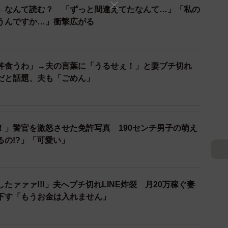
←なんて読む？ 「ずっと間違えてたなんて…」「私の
うんですか…」衝撃広がる
丼食うわ」→夫の言葉に「うるせぇ！」と妻ブチ切れ
だと話題、夫も「ごめん」
）
！」警官を激怒させた免許写真 190センチ男子の萌え
るの!?」「可愛い」
たァァァ!!!」夫へブチ切れLINE炸裂 月20万稼ぐ妻
下す「もうお金は入れません」