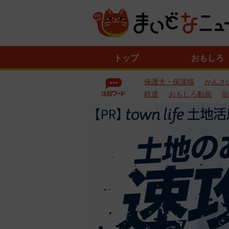
ニ
トップ
おもしろ
ュ
ー
保護犬・保護猫
かんさ
ス
一
鉄道
おもしろ動画
街
覧