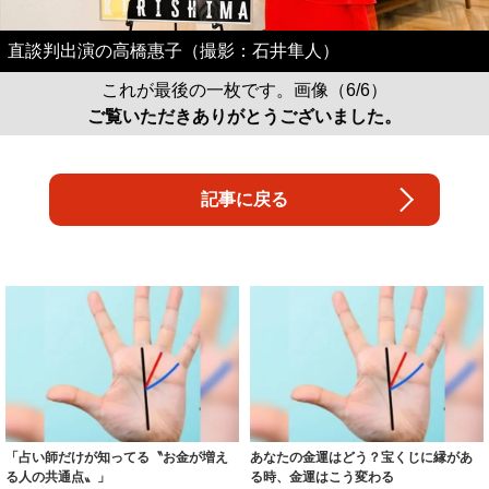
直談判出演の高橋惠子（撮影：石井隼人）
これが最後の一枚です。画像（6/6）
ご覧いただきありがとうございました。
記事に戻る
「占い師だけが知ってる〝お金が増え
あなたの金運はどう？宝くじに縁があ
る人の共通点〟」
る時、金運はこう変わる