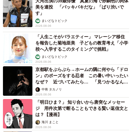
大河出演の39歳俳優 真夏の海で赤銅色の肉体
美を連投 「バッキバキだな」「ばり渋いで
す」
まいどなトピック
2026.08.06
「人生こそがバラエティー」 マレーシア移住
を報告した菊地亜美 子どもの教育考え「小学
校へ入学するこのタイミングで挑戦」
まいどなトピック
2026.08.06
京都駅をぶらぶら→ホームの隅に何やら「ドロ
ン」のポーズをする忍者 この暑い中いったい
なぜ？ 近づいてみたら… 「見つかるなんて
未熟」
中将 タカノリ
2026.08.06
「明日ひま？」 知り合いから唐突なメッセー
ジ 用件次第で断ることもできる賢い返信文と
は？【漫画】
海川 まこと
2026.08.06