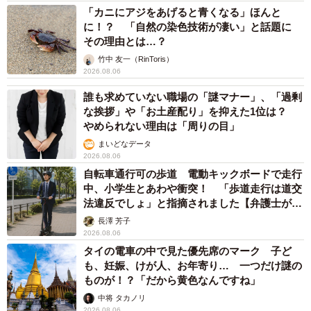
「カニにアジをあげると青くなる」ほんと
に！？ 「自然の染色技術が凄い」と話題に
その理由とは…？
竹中 友一（RinToris）
2026.08.06
誰も求めていない職場の「謎マナー」、「過剰
な挨拶」や「お土産配り」を抑えた1位は？
やめられない理由は「周りの目」
まいどなデータ
2026.08.06
自転車通行可の歩道 電動キックボードで走行
中、小学生とあわや衝突！ 「歩道走行は道交
法違反でしょ」と指摘されました【弁護士が解
説】
長澤 芳子
2026.08.06
タイの電車の中で見た優先席のマーク 子ど
も、妊娠、けが人、お年寄り… 一つだけ謎の
ものが！？「だから黄色なんですね」
中将 タカノリ
2026.08.06