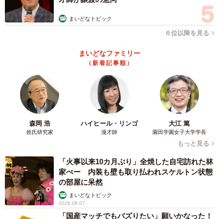
まいどなトピック
６位以降を見る
まいどなファミリー
（新着記事順）
森岡 浩
ハイヒール・リンゴ
大江 篤
姓氏研究家
漫才師
園田学園女子大学学長
もっと見る
「火事以来10カ月ぶり」全焼した自宅訪れた林
家ぺー 内装も壁も取り払われスケルトン状態
の部屋に呆然
まいどなトピック
2026.08.07
「国産マッチでもバズりたい」願いかなった！