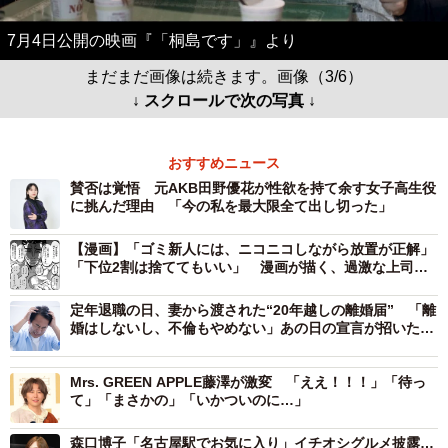
7月4日公開の映画『「桐島です」』より
まだまだ画像は続きます。画像（3/6）
↓ スクロールで次の写真 ↓
おすすめニュース
賛否は覚悟 元AKB田野優花が性欲を持て余す女子高生役
に挑んだ理由 「今の私を最大限全て出し切った」
【漫画】「ゴミ新人には、ニコニコしながら放置が正解」
「下位2割は捨ててもいい」 漫画が描く、過激な上司
の“指導論”にネット騒然
定年退職の日、妻から渡された“20年越しの離婚届” 「離
婚はしないし、不倫もやめない」あの日の宣言が招いた結
末
Mrs. GREEN APPLE藤澤が激変 「ええ！！！」「待っ
て」「まさかの」「いかついのに…」
森口博子「名古屋駅でお気に入り」イチオシグルメ披露…