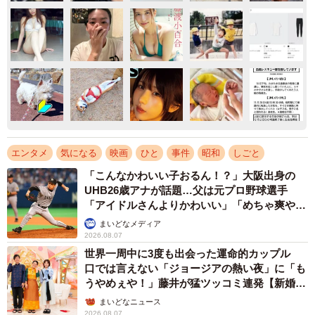
エンタメ
気になる
映画
ひと
事件
昭和
しごと
「こんなかわいい子おるん！？」大阪出身の
UHB26歳アナが話題…父は元プロ野球選手
「アイドルさんよりかわいい」「めちゃ爽や
か」
まいどなメディア
2026.08.07
世界一周中に3度も出会った運命的カップル
口では言えない「ジョージアの熱い夜」に「も
うやめぇや！」藤井が猛ツッコミ連発【新婚さ
ん】
まいどなニュース
2026.08.07