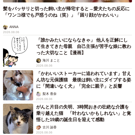
髪をバッサリと切った飼い主が帰宅すると→愛犬たちの反応に
「ワンコ様でも戸惑うのね（笑）」「困り顔がかわいい」
ANNA
2026.08.06
「誰かみたいにならなきゃ」 他人を正解にし
て生きてきた母親 自己主張が苦手な娘に教わ
った大切なこと【漫画】
海川 まこと
2026.08.06
「かわいいストーカーに追われています」甘え
ん坊な元保護猫 最後は飼い主にダイブする姿
に「間違いなく犬」「完全に親子」と反響
梨木 香奈
2026.08.06
がんと片目の失明、3時間おきの壮絶な介護を
乗り越えた猫 「叶わないかもしれない」と覚
悟した19歳の誕生日を迎えて感動
古川 諭香
2026.08.06