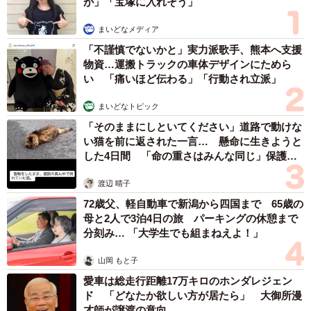
が」「宝塚に入れそう」
まいどなメディア
「不謹慎でないかと」実力派歌手、熊本へ支援
物資…運搬トラックの車体デザインにためら
い 「痛いほど伝わる」「行動され立派」
まいどなトピック
「そのままにしといてください」道路で動けな
い猫を前に返された一言… 懸命に生きようと
した4日間 「命の重さはみんな同じ」保護団
体代表の訴え
渡辺 晴子
72歳父、軽自動車で新潟から四国まで 65歳の
母と2人で3泊4日の旅 パーキングの休憩まで
分刻み… 「大学生でも組まねえよ！」
山岡 もと子
愛車は総走行距離17万キロのホンダレジェン
ド 「どなたか欲しい方が居たら」 大御所漫
才師が譲渡の意向