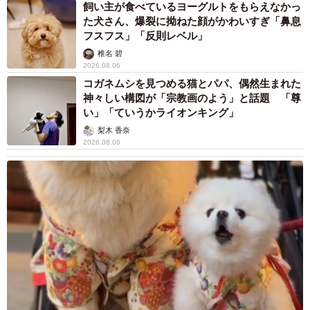
飼い主が食べているヨーグルトをもらえなかっ
た犬さん、爆裂に拗ねた顔がかわいすぎ「鼻息
フスフス」「反則レベル」
椎名 碧
2026.08.06
コガネムシを見つめる猫とパパ、偶然生まれた
神々しい構図が「宗教画のよう」と話題 「尊
い」「ていうかライオンキング」
梨木 香奈
2026.08.06