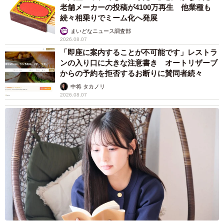
老舗メーカーの投稿が4100万再生 他業種も
続々相乗りでミーム化へ発展
まいどなニュース調査部
2026.08.07
「即座に案内することが不可能です」レストラ
ンの入り口に大きな注意書き オートリザーブ
からの予約を拒否するお断りに賛同者続々
中将 タカノリ
2026.08.07