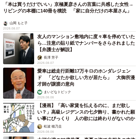
「本は買うだけでいい」京極夏彦さんの言葉に共感した女性→
リビングの本棚に140冊を積読 「家に自分だけの本屋さん」
山岡 もと子
2026.08.07
友人のマンション敷地内に度々車を停めていた
ら…注意の貼り紙でナンバーをさらされました
【弁護士が解説】
長澤 芳子
2026.08.07
愛車は総走行距離17万キロのホンダレジェン
ド 「どなたか欲しい方が居たら」 大御所漫
才師が譲渡の意向
まいどなトピック
2026.08.06
【漫画】「高い家賃を払えるのに、まだ欲し
い？」高級レジデンスの七夕飾り、書かれた願
い事にびっくり 人の欲には終わりがないのか
松波 穂乃圭
2026.08.06