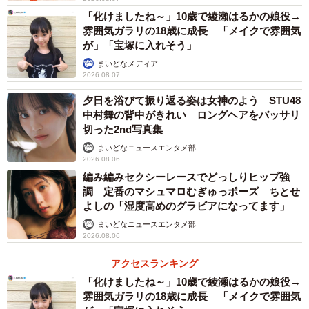
「化けましたね～」10歳で綾瀬はるかの娘役→
雰囲気ガラリの18歳に成長 「メイクで雰囲気
が」「宝塚に入れそう」
まいどなメディア
2026.08.07
夕日を浴びて振り返る姿は女神のよう STU48
中村舞の背中がきれい ロングヘアをバッサリ
切った2nd写真集
まいどなニュースエンタメ部
2026.08.06
編み編みセクシーレースでどっしりヒップ強
調 定番のマシュマロむぎゅっポーズ ちとせ
よしの「湿度高めのグラビアになってます」
まいどなニュースエンタメ部
2026.08.06
アクセスランキング
「化けましたね～」10歳で綾瀬はるかの娘役→
雰囲気ガラリの18歳に成長 「メイクで雰囲気