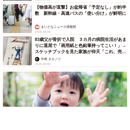
【物価高が直撃】お盆帰省「予定なし」が約半
数 新幹線・高速バスの「使い分け」が鮮明に
まいどなニュース情報部
2026.08.06
83歳父が骨折で入院 ３カ月の病院生活があま
りに退屈で「画用紙と色鉛筆持ってこい！」→
スケッチブックを見た家族が仰天「これ、売れ
ますよ…」
中将 タカノリ
2026.08.06