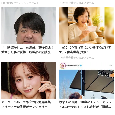
PR(合同会社デジタルファーム )
PR(合同会社デジタルファーム )
「一瞬誰かと…」彦摩呂、30キロ近く
「宝くじを買う前に〇〇をするだけで
減量した姿に反響 既製品の防護服が
す」7億当選者が続出
着られると...
PR(合同会社デジタルファーム )
ガーターベルトで際立つ妖艶脚線美
紗栄子の長男 18歳のモデル、カジュ
フリーアナ森香澄がランジェリーモデ
アルコーデのおしゃれ近影が「両親の
ルに ｢PE...
いいとこ取...