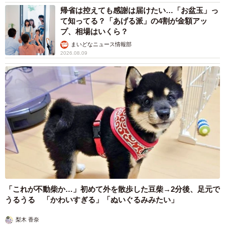
帰省は控えても感謝は届けたい…「お盆玉」っ
て知ってる？「あげる派」の4割が金額アッ
プ、相場はいくら？
まいどなニュース情報部
2026.08.09
5/5
俳優として奮闘中の田野優花（撮影：石井隼人）
「これが不動柴か…」初めて外を散歩した豆柴→2分後、足元で
うるうる 「かわいすぎる」「ぬいぐるみみたい」
梨木 香奈