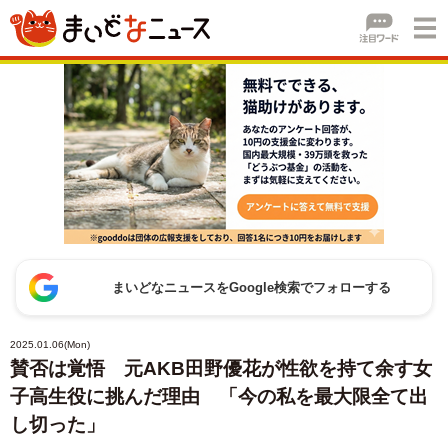
まいどなニュースをGoogle検索でフォローする
2025.01.06(Mon)
賛否は覚悟 元AKB田野優花が性欲を持て余す女
子高生役に挑んだ理由 「今の私を最大限全て出
し切った」