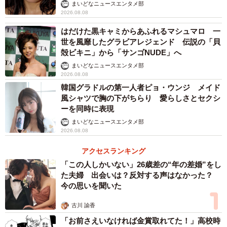
い」
まいどなニュースエンタメ部
時、知り合いの俳優からこう言われた。「私だったらその
2026.08.08
作品はNGかな」。この反応に田野は身をもって反発したく
はだけた黒キャミからあふれるマシュマロ 一
なった。
世を風靡したグラビアレジェンド 伝説の「貝
殻ビキニ」から「サンゴNUDE」へ
14歳から在籍したAKB48を卒業して早6年。第2の人生とし
まいどなニュースエンタメ部
2026.08.08
て選んだ俳優業はまだまだ志半ば。求められたら全力で応
韓国グラドルの第一人者ピョ・ウンジ メイド
えたい。田野は本作に参加することで俳優としての強い意
風シャツで胸の下がちらり 愛らしさとセクシ
思をあらためて証明したかった。
ーを同時に表現
まいどなニュースエンタメ部
2026.08.08
「パブリックイメージや継続している仕事の関係もある中
で、この作品の出演をOKしてくれた事務所の方々、そして
アクセスランキング
私を主演に選んでくださった映画製作側の方々に感謝して
「この人しかいない」26歳差の“年の差婚”をし
います」
た夫婦 出会いは？反対する声はなかった？
今の思いを聞いた
古川 諭香
「お前さえいなければ金賞取れてた！」高校時