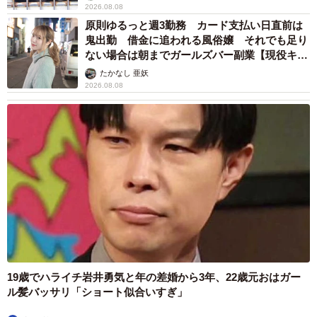
2026.08.08
原則ゆるっと週3勤務 カード支払い日直前は
鬼出勤 借金に追われる風俗嬢 それでも足り
ない場合は朝までガールズバー副業【現役キャ
ストに取材】
たかなし 亜妖
2026.08.08
19歳でハライチ岩井勇気と年の差婚から3年、22歳元おはガー
ル髪バッサリ「ショート似合いすぎ」