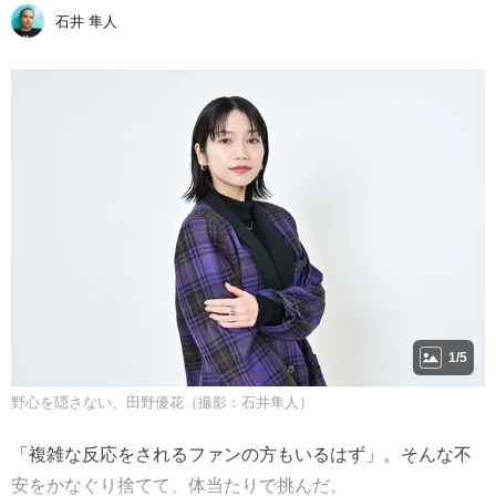
石井 隼人
1/5
野心を隠さない、田野優花（撮影：石井隼人）
「複雑な反応をされるファンの方もいるはず」。そんな不
安をかなぐり捨てて、体当たりで挑んだ。