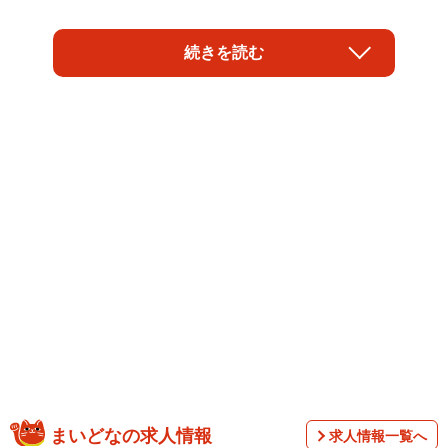
元AKB48の田野優花（27）が、人気コミックを実写映画化
続きを読む
した『ぼくらのふしだら』に主演。大学受験のための時間
を求めて"時間停止能力"を得るも、その代償として尋常なら
ざる“性欲”を与えられてしまう。
まいどなの求人情報
求人情報一覧へ