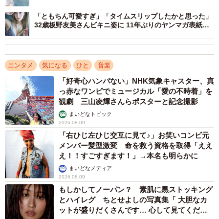
と違う人物を演じるのも役者の魅力の一つ。27歳でセーラ
ー服の学生役に抜擢していただけるなんて…。自分まだま
「ともちん可愛すぎ」「タイムスリップしたかと思った」
32歳板野友美さんビキニ姿に 11年ぶりのヤンマガ表紙＆
だいけるぞ！という自信をいただいた」と照れ笑いだ。
グラビアに大反響
エンタメ
気になる
ひと
音楽
「好奇心ハンパない」NHK気象キャスター、真
っ赤なワンピでミュージカル「愛の不時着」を
観劇 三山凌輝さんらポスターと記念撮影
まいどなトピック
2026.08.09
「右ひじ左ひじ交互に見て♪」お笑いコンビ元
メンバー髪型激変 命を救う資格を取得「ええ
3/5
え！！すごすぎます！」→本名も明らかに
まいどなメディア
ギャップを意識した田野優花
2026.08.09
もしかしてノーパン？ 素肌に黒ストッキング
すべてに感謝
とハイレグ ちとせよしの写真集「 大胆なカ
ットが盛りだくさんです… 心して見てくださ
過激な描写のある本作に参加するべきか否か逡巡していた