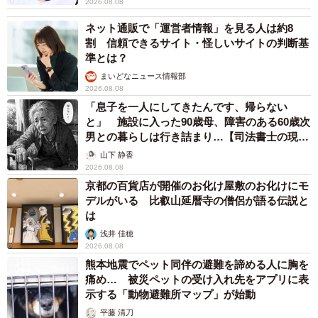
2026.08.08
ネット通販で「運営者情報」を見る人は約8
割 信頼できるサイト・怪しいサイトの判断基
準とは？
まいどなニュース情報部
2026.08.08
「息子を一人にしてきたんです、帰らない
と」 施設に入った90歳母、障害のある60歳次
男との暮らしは行き詰まり…【司法書士の現場
から】
山下 静香
2026.08.08
京都の百貨店が開催のお化け屋敷のお化けにモ
デルがいる 比叡山延暦寺の僧侶が語る伝説と
は
浅井 佳穂
2026.08.08
熊本地震でペット同伴の避難を諦める人に胸を
痛め… 被災ペットの受け入れ先をアプリに表
示する「動物避難所マップ」が始動
平藤 清刀