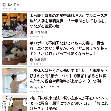
梨木 香奈
2026.08.08
太っ腹！京都の老舗中華料理店がフルコース料
理50人前を無料提供 「一市民としてお礼を」
つながる善意の輪
京都新聞社
2026.08.08
ボロボロで不細工なおじいちゃん猫に一目惚
れ エイズだし手がかかるけど…おうちで暮ら
すと「おじ猫」だって可愛くなったよ！
鶴野 浩己
2026.08.08
「夏休みはたくさん働いてほしい」と職場から
頼まれた高2息子 バイトで稼ぎすぎると扶養
を外れて税金や保険料が上がる？【FPが解
説】
もくもくライターズ
2026.08.08
2泊3日の東京出張→飼い主さんが不在中ハムス
ターに異変 眉間にできた深いしわ、「急に老
けた？」【漫画】