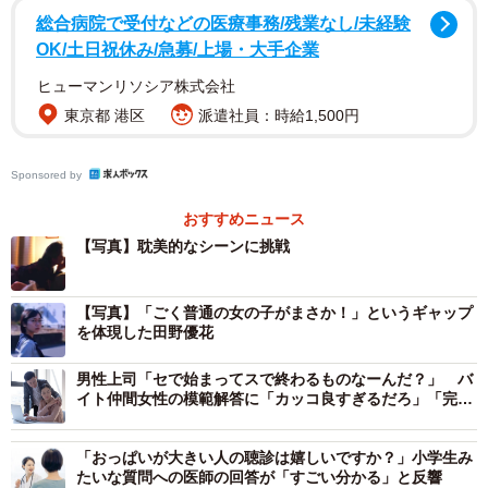
総合病院で受付などの医療事務/残業なし/未経験
OK/土日祝休み/急募/上場・大手企業
ヒューマンリソシア株式会社
東京都 港区
派遣社員：時給1,500円
2/5
耽美的ふしだら場面に挑戦
Sponsored by
おすすめニュース
ふしだらシーンの参考作は、ナタリー・ポートマン主演の
【写真】耽美的なシーンに挑戦
サイコスリラー『ブラック・スワン』だという。
【写真】「ごく普通の女の子がまさか！」というギャップ
「腰の上げ具合や女性ならではの曲線美を研究しまし
を体現した田野優花
た。“ふしだら”なことをする場面では変に慣れ過ぎた感じを
出すのではなく、本能の赴くままにしているぎこちなさと
男性上司「セで始まってスで終わるものなーんだ？」 バ
イト仲間女性の模範解答に「カッコ良すぎるだろ」「完璧
乱暴さを意識しました」と見どころに挙げる。
な返し！」
「おっぱいが大きい人の聴診は嬉しいですか？」小学生み
まさか27歳でセーラー服を着ることになるとは。「実年齢
たいな質問への医師の回答が「すごい分かる」と反響