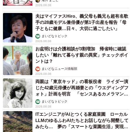
海川 まこと
2026.08.08
夫はマイファスHiro、義父母も義兄も超有名歌
手の28歳モデル兼俳優が第1子出産を報告「母
子ともに健康…日々、大切に過ごしたい」
まいどなトピック
2026.08.08
お盆明けは介護相談が3割増加 帰省時に確認
したい「離れて暮らす親の異変」チェックポイ
ントは？
まいどなニュース情報部
2026.08.08
両親は「東京キッド」の看板役者 ライダー演
じた42歳元俳優が再婚妻との「ウエディングフ
ォト」計画を明言 「センスあるカメラマン求
む」
まいどなトピック
2026.08.08
ITエンジニアがAIとつくる家庭菜園 ローカル
LLMのゆるふわAIたちとお話しながら開墾して
みたら… 夢の「スマートな菜園生活」実現な