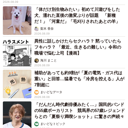
2026.08.09
「体だけ別生物みたい」初めて川遊びをした
犬、濡れた直後の激変ぶりが話題 「新種
だ！」「河童だ」「毛刈りされたあとの羊」
梨木 香奈
2026.08.09
異性に話しかけたらセクハラ？ 黙っていたら
フキハラ？ 「最近、生きるの難しい」令和の
職場で悩む上司【漫画】
海川 まこと
2026.08.09
補助があっても約9割が「夏の電気・ガス代は
重い」と回答…猛暑でも「冷房を控える」人が
7割超に
まいどなデータ
2026.08.08
「だんだん時代劇俳優みたく…」国民的バンド
の55歳ボーカリスト 競馬界の57歳レジェンド
らとの「夏祭り満喫ショット」に驚きの声続々
まいどなトピック