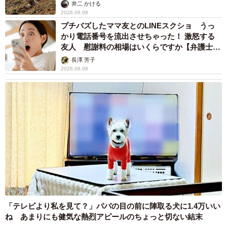
るか
井二 かける
2026.08.08
プチバズしたママ友とのLINEスクショ うっ
かり電話番号を流出させちゃった！ 激怒する
友人 慰謝料の相場はいくらですか【弁護士が
解説】
長澤 芳子
2026.08.08
「テレビより私を見て？」パパの目の前に陣取る犬に1.4万いい
ね あまりにも健気な熱烈アピールのちょっと切ない結末