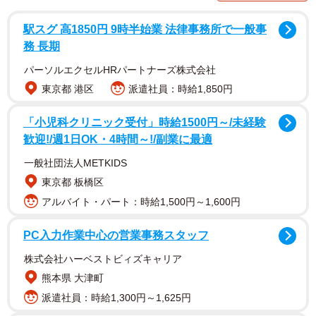
ハリウッド女優でふしだら研究
脚本を読んで衝撃を受けたのは人生初。「映画化するにあ
駅スグ 高1850円 9時半始業 法律事務所で一般事
務 長期
たり、原作にあるエロチックな描写にホラー要素もプラス
されていたりして。演じる上で腹をくくる必要のある作品
パーソルエクセルHRパートナーズ株式会社
だと感じました」と難役に飛び込んだ。
東京都 港区
派遣社員：時給1,850円
「小児科クリニック受付」時給1500円～/未経験
撮影中はアイドル出身とは思えぬ重いトーンを貫いた。
歓迎!/週1日OK・4時間～!/副業に最適
「きれいに映ることがないように撮影中はメイク直しもせ
一般社団法人METKIDS
ず、どこにでもいそうなごく普通の女の子がまさか!?とい
東京都 板橋区
う意外性を取り入れました。その方がエロスと変態性をよ
アルバイト・パート：時給1,500円～1,600円
り感じられるはずだから」。落差が生むギャップに心を砕
いた。
PC入力作業中心の営業事務スタッフ
株式会社ハーベストビィズキャリア
熊本県 大津町
派遣社員：時給1,300円～1,625円