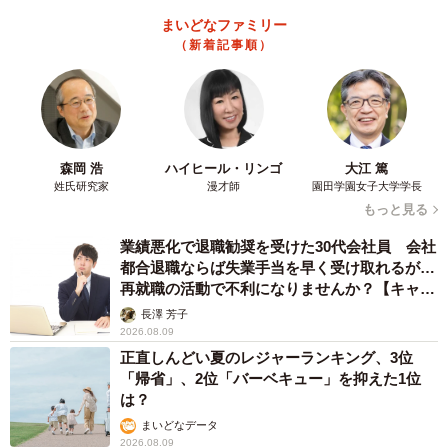
まいどなファミリー
（新着記事順）
4/5
『ぼくらのふしだら』SNS大バズリのポスター
元AKB48だけれど
森岡 浩
ハイヒール・リンゴ
大江 篤
姓氏研究家
漫才師
園田学園女子大学学長
性欲を持て余す女子高生・結城美菜実として、様々なふし
もっと見る
だらな場面に挑んだ。元アイドルという背景を持つだけ
業績悪化で退職勧奨を受けた30代会社員 会社
に、賛否巻き起こるかもしれない。
都合退職ならば失業手当を早く受け取れるが…
再就職の活動で不利になりませんか？【キャリ
だが、田野はどんな雑音にも揺らぎはしないだろう。
アカウンセラーが解説】
長澤 芳子
2026.08.09
「AKB48時代からのファンの方の中には複雑な反応をされ
正直しんどい夏のレジャーランキング、3位
「帰省」、2位「バーベキュー」を抑えた1位
る方もいるかもしれませんが、俳優・田野優花としての全
は？
力をスクリーンで観て欲しい。今の私の最大限の覚悟を全
まいどなデータ
て出し切ることのできた作品だから」
2026.08.09