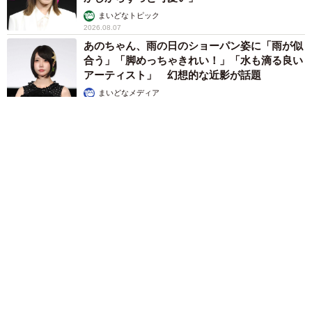
まいどなトピック
2026.08.07
あのちゃん、雨の日のショーパン姿に「雨が似
合う」「脚めっちゃきれい！」「水も滴る良い
アーティスト」 幻想的な近影が話題
まいどなメディア
2026.08.07
【漫画】周囲の目を気にせず遊べる！洗濯物も干せる！最近人
気の戸建ての「中庭」 ところが…実際住んでみて分かった後