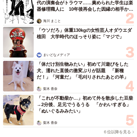
代の演奏会がトラウマ……責められた学生は楽
器修理職人に 10年後再会した因縁の相手から
思わぬ申し出【漫画】
海川 まこと
「ウソだろ」体重130kgの女性芸人オダウエダ
植田 大学時代のほっそり姿に「マジで」
まいどなメディア
「体だけ別生物みたい」初めて川遊びをした
犬、濡れた直後の激変ぶりが話題 「新種
だ！」「河童だ」「毛刈りされたあとの羊」
梨木 香奈
「これが不動柴か…」初めて外を散歩した豆柴
→2分後、足元でうるうる 「かわいすぎる」
「ぬいぐるみみたい」
梨木 香奈
６位以降を見る