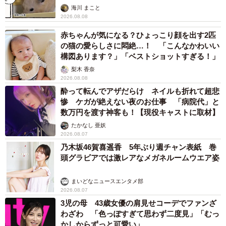
海川 まこと
2026.08.08
赤ちゃんが気になる？ひょっこり顔を出す2匹
の猫の愛らしさに悶絶…！ 「こんなかわいい
構図あります？」「ベストショットすぎる！」
梨木 香奈
2026.08.08
酔って転んでアザだらけ ネイルも折れて超悲
惨 ケガが絶えない夜のお仕事 「病院代」と
数万円を渡す神客も！【現役キャストに取材】
たかなし 亜妖
2026.08.07
乃木坂46賀喜遥香 5年ぶり週チャン表紙 巻
頭グラビアでは激レアなメガネルームウエア姿
まいどなニュースエンタメ部
2026.08.07
3児の母 43歳女優の肩見せコーデでファンざ
わざわ 「色っぽすぎて思わず二度見」「むっ
かしからずっと可愛い」