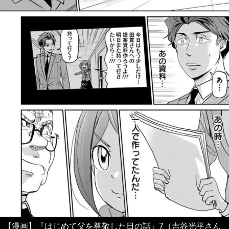
【漫画】『はじめて父を尊敬した日の話』7（吉谷光平さん