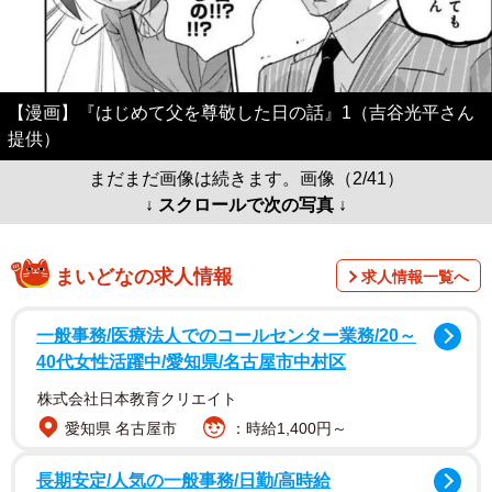
【漫画】『はじめて父を尊敬した日の話』1（吉谷光平さん
提供）
まだまだ画像は続きます。画像（2/41）
↓ スクロールで次の写真 ↓
まいどなの求人情報
求人情報一覧へ
一般事務/医療法人でのコールセンター業務/20～
40代女性活躍中/愛知県/名古屋市中村区
株式会社日本教育クリエイト
愛知県 名古屋市
：時給1,400円～
長期安定/人気の一般事務/日勤/高時給