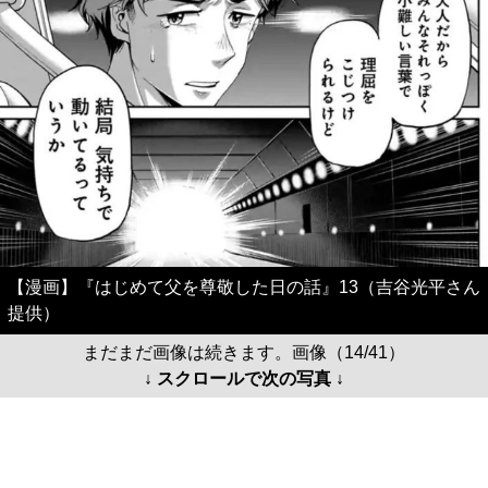
【漫画】『はじめて父を尊敬した日の話』13（吉谷光平さん
提供）
まだまだ画像は続きます。画像（14/41）
↓ スクロールで次の写真 ↓