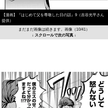
【漫画】『はじめて父を尊敬した日の話』9（吉谷光平さん
提供）
まだまだ画像は続きます。画像（10/41）
↓ スクロールで次の写真 ↓