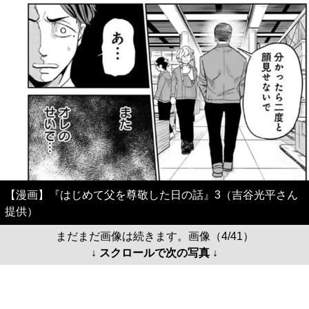
【漫画】『はじめて父を尊敬した日の話』3（吉谷光平さん
提供）
まだまだ画像は続きます。画像（4/41）
↓ スクロールで次の写真 ↓