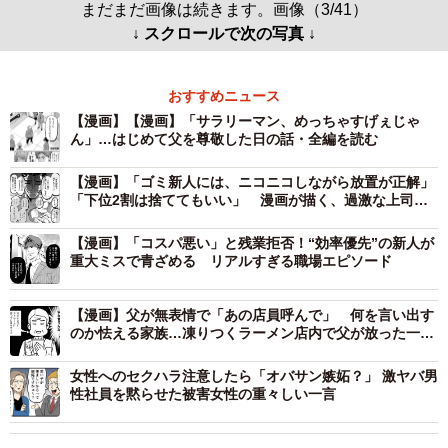
まだまだ画像は続きます。画像（3/41）
↓ スクロールで次の写真 ↓
おすすめニュース
【漫画】【漫画】「サラリーマン、めっちゃすげぇじゃ
ん」…はじめて父を尊敬した日の話・全編を読む
【漫画】「ゴミ新人には、ニコニコしながら放置が正解」
「下位2割は捨ててもいい」 漫画が描く、過激な上司
の“指導論”にネット騒然
【漫画】「コスパ悪い」と残業拒否！“効率優先”の新人が
重大ミスで青ざめる リアルすぎる職場エピソード
【漫画】父が無表情で「あの店員呼んで」 何を言い出す
のか怯える家族…凍りつくラーメン店内で父が放った一言
とは
女性へのセクハラ注意したら「オバサン嫉妬？」 激ヤバ男
性社員を黙らせた被害女性の重々しい一言