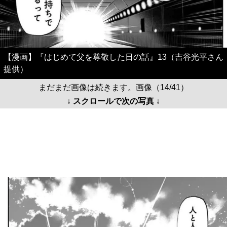
【漫画】『はじめて父を尊敬した日の話』13（吉谷光平さん
提供）
まだまだ画像は続きます。画像（14/41）
↓ スクロールで次の写真 ↓