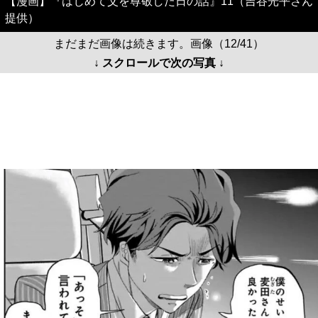
【漫画】『はじめて父を尊敬した日の話』11（吉谷光平さん
提供）
まだまだ画像は続きます。画像（12/41）
↓ スクロールで次の写真 ↓