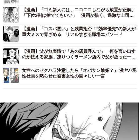
【漫画】「ゴミ新人には、ニコニコしながら放置が正解」
「下位2割は捨ててもいい」 漫画が描く、過激な上司
の“指導論”にネット騒然
【漫画】「コスパ悪い」と残業拒否！“効率優先”の新人が
重大ミスで青ざめる リアルすぎる職場エピソード
【漫画】父が無表情で「あの店員呼んで」 何を言い出す
のか怯える家族…凍りつくラーメン店内で父が放った一言
とは
女性へのセクハラ注意したら「オバサン嫉妬？」 激ヤバ男
性社員を黙らせた被害女性の重々しい一言