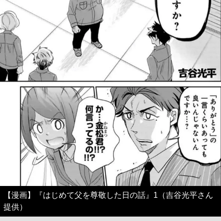
【漫画】『はじめて父を尊敬した日の話』1（吉谷光平さん
提供）