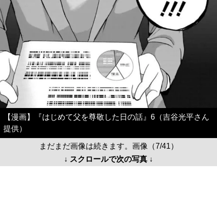
【漫画】『はじめて父を尊敬した日の話』6（吉谷光平さん
提供）
まだまだ画像は続きます。画像（7/41）
↓ スクロールで次の写真 ↓