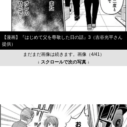
【漫画】『はじめて父を尊敬した日の話』3（吉谷光平さん
提供）
まだまだ画像は続きます。画像（4/41）
↓ スクロールで次の写真 ↓