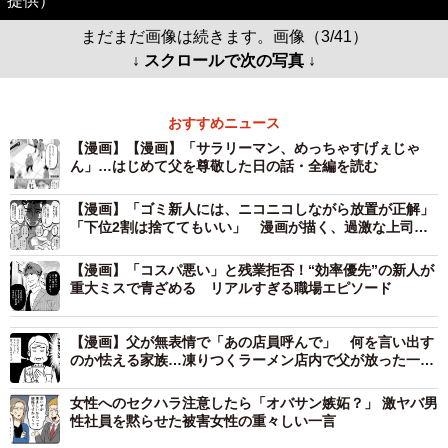
提供）
まだまだ画像は続きます。画像（3/41）
↓ スクロールで次の写真 ↓
おすすめニュース
【漫画】【漫画】「サラリーマン、めっちゃすげぇじゃ
ん」…はじめて父を尊敬した日の話・全編を読む
【漫画】「ゴミ新人には、ニコニコしながら放置が正解」
「下位2割は捨ててもいい」 漫画が描く、過激な上司
の“指導論”にネット騒然
【漫画】「コスパ悪い」と残業拒否！“効率優先”の新人が
重大ミスで青ざめる リアルすぎる職場エピソード
【漫画】父が無表情で「あの店員呼んで」 何を言い出す
のか怯える家族…凍りつくラーメン店内で父が放った一言
とは
女性へのセクハラ注意したら「オバサン嫉妬？」 激ヤバ男
性社員を黙らせた被害女性の重々しい一言