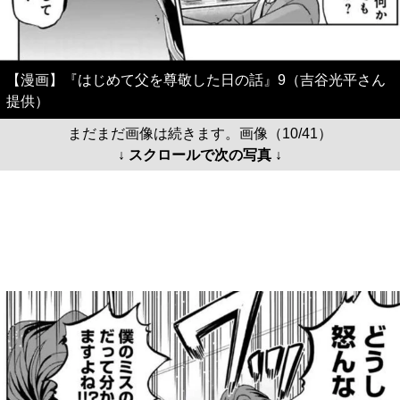
【漫画】『はじめて父を尊敬した日の話』9（吉谷光平さん
提供）
まだまだ画像は続きます。画像（10/41）
↓ スクロールで次の写真 ↓