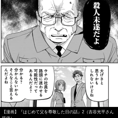
【漫画】『はじめて父を尊敬した日の話』2（吉谷光平さん