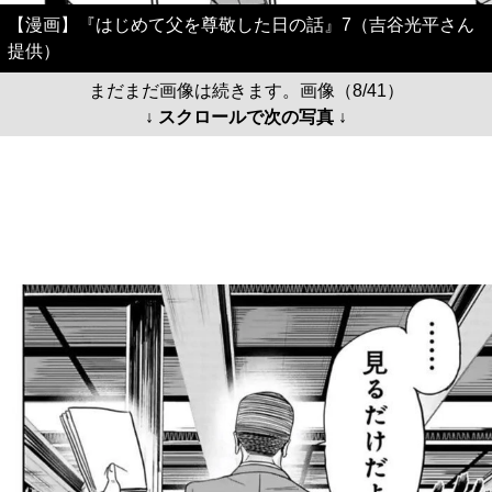
【漫画】『はじめて父を尊敬した日の話』7（吉谷光平さん
提供）
まだまだ画像は続きます。画像（8/41）
↓ スクロールで次の写真 ↓