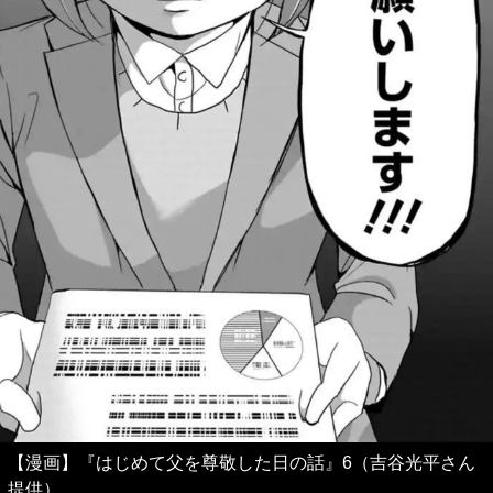
【漫画】『はじめて父を尊敬した日の話』6（吉谷光平さん
提供）