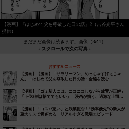
【漫画】『はじめて父を尊敬した日の話』2（吉谷光平さん
提供）
まだまだ画像は続きます。画像（3/41）
↓ スクロールで次の写真 ↓
おすすめニュース
【漫画】【漫画】「サラリーマン、めっちゃすげぇじゃ
ん」…はじめて父を尊敬した日の話・全編を読む
【漫画】「ゴミ新人には、ニコニコしながら放置が正解」
「下位2割は捨ててもいい」 漫画が描く、過激な上司
の“指導論”にネット騒然
【漫画】「コスパ悪い」と残業拒否！“効率優先”の新人が
重大ミスで青ざめる リアルすぎる職場エピソード