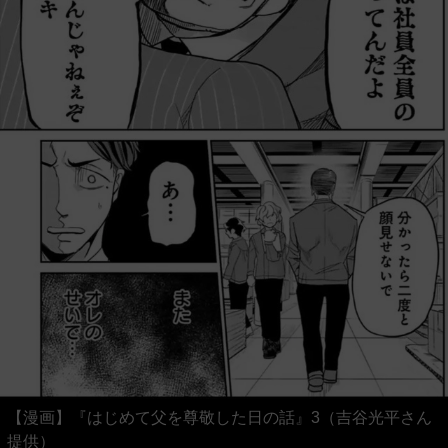
【漫画】『はじめて父を尊敬した日の話』3（吉谷光平さん
提供）