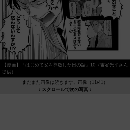
【漫画】『はじめて父を尊敬した日の話』10（吉谷光平さん
提供）
まだまだ画像は続きます。画像（11/41）
↓ スクロールで次の写真 ↓