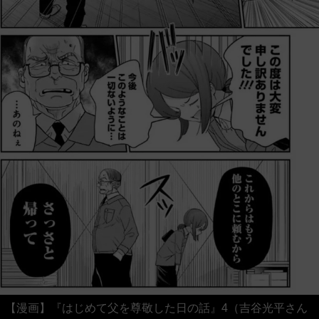
【漫画】『はじめて父を尊敬した日の話』4（吉谷光平さん