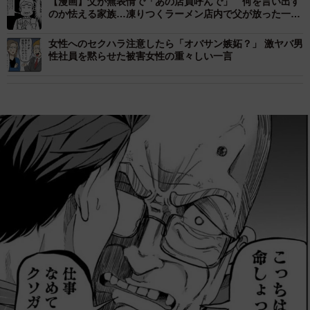
【漫画】父が無表情で「あの店員呼んで」 何を言い出す
のか怯える家族…凍りつくラーメン店内で父が放った一言
とは
女性へのセクハラ注意したら「オバサン嫉妬？」 激ヤバ男
性社員を黙らせた被害女性の重々しい一言