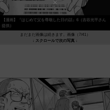
【漫画】『はじめて父を尊敬した日の話』6（吉谷光平さん
提供）
まだまだ画像は続きます。画像（7/41）
↓ スクロールで次の写真 ↓