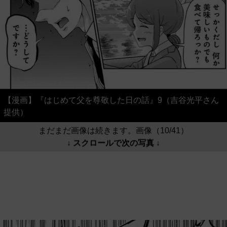
【漫画】『はじめて父を尊敬した日の話』9（吉谷光平さん
提供）
まだまだ画像は続きます。画像（10/41）
↓ スクロールで次の写真 ↓