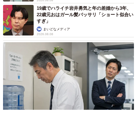
む」
まいどなトピック
2026.08.08
ITエンジニアがAIとつくる家庭菜園 ローカル
LLMのゆるふわAIたちとお話しながら開墾して
みたら… 夢の「スマートな菜園生活」実現な
るか
井二 かける
2026.08.08
プチバズしたママ友とのLINEスクショ うっ
かり電話番号を流出させちゃった！ 激怒する
友人 慰謝料の相場はいくらですか【弁護士が
解説】
長澤 芳子
2026.08.08
「テレビより私を見て？」パパの目の前に陣取
る犬に1.4万いいね あまりにも健気な熱烈ア
ピールのちょっと切ない結末
梨木 香奈
2026.08.08