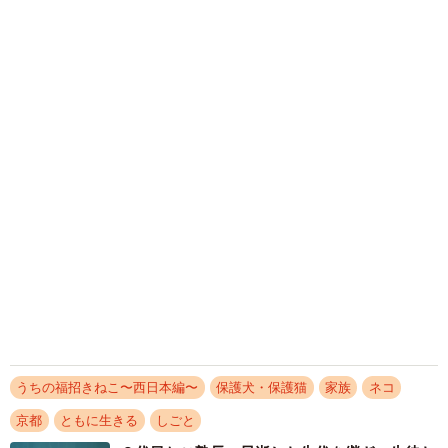
西松 宏
2019.07.16
猫の「広報部長」がいる老舗眼鏡店 地域の人
たちに愛され10年
西松 宏
2019.08.11
そっくり猫２匹、交代で参拝者をお出迎え な
でるとご利益との噂も
西松 宏
2019.08.28
忍者に変身する“くノ一猫” 伊賀流忍者発祥の
地で活躍中
西松 宏
2019.09.14
老舗和菓子店の軒先にたたずむ黒猫 道ゆく人
たちを癒す