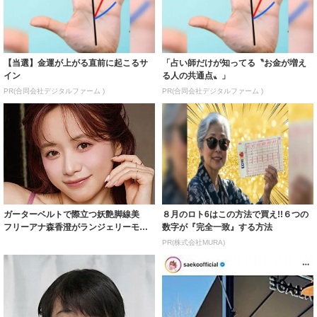
【当選】金運が上がる直前に起こるサ
「占い師だけが知ってる〝お金が増え
イン
る人の共通点〟」
PR(合同会社デジタルファーム )
PR(合同会社デジタルファーム )
ガーターベルトで際立つ妖艶脚線美
８月のロト6はこの方法で買え!!６つの
フリーアナ森香澄がランジェリーモデ
数字が『完全一致』する方法
ルに ｢PE...
PR(株式会社MURA)