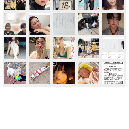
うちの福招きねこ〜西日本編〜
保護犬・保護猫
家族
ネコ
京都
ともに生きる
しごと
２代目ねこ塾長 早逝した先代を継ぎ、生徒た
ちの学業を見守る