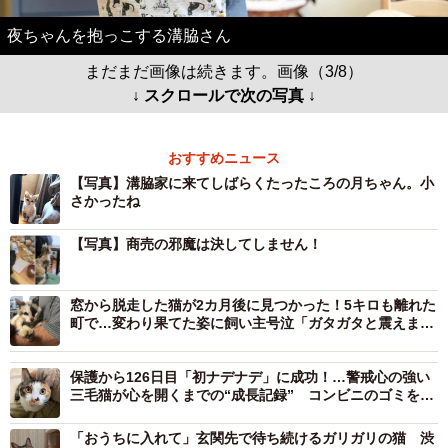
夜ちゃんを抱っこする溝脇さん
まだまだ画像は続きます。画像（3/8）
↓ スクロールで次の写真 ↓
おすすめニュース
【写真】溝脇家に来てしばらくたったころの月ちゃん。小
さかったね
【写真】商売の邪魔は決してしません！
窓から脱走した猫が2カ月後に見つかった！5キロも離れた
町で…変わり果てた姿に飼い主号泣「ガタガタと震えまし
た」
保護から126日目「初ナデナデ」に成功！…警戒心の強い
三毛猫が心を開くまでの“成長記録” コンビニのゴミをあ
さっていた猫が、今では甘えん坊に
「おうちに入れて」玄関先で待ち続けるガリガリの猫 渋