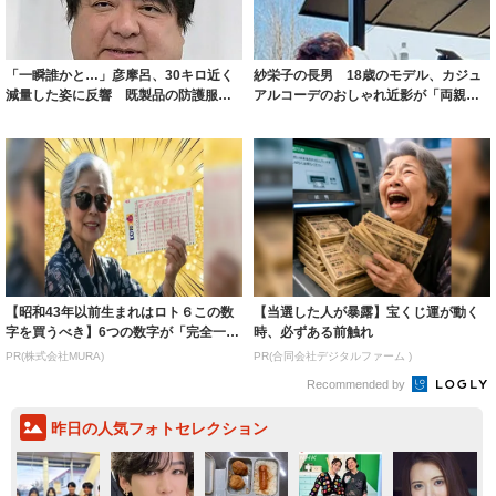
「一瞬誰かと…」彦摩呂、30キロ近く
紗栄子の長男 18歳のモデル、カジュ
減量した姿に反響 既製品の防護服が
アルコーデのおしゃれ近影が「両親の
着られると...
いいとこ取...
【昭和43年以前生まれはロト６この数
【当選した人が暴露】宝くじ運が動く
字を買うべき】6つの数字が「完全一
時、必ずある前触れ
致」する方...
PR(株式会社MURA)
PR(合同会社デジタルファーム )
Recommended by
昨日の人気フォトセレクション