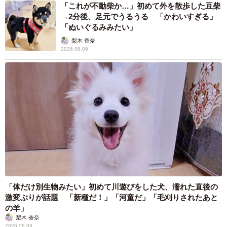
浅井 佳穂
2026.08.08
熊本地震でペット同伴の避難を諦める人に胸を
痛め… 被災ペットの受け入れ先をアプリに表
示する「動物避難所マップ」が始動
平藤 清刀
2026.08.08
原則ゆるっと週3勤務 カード支払い日直前は
鬼出勤 借金に追われる風俗嬢 それでも足り
ない場合は朝までガールズバー副業【現役キャ
ストに取材】
たかなし 亜妖
2026.08.08
19歳でハライチ岩井勇気と年の差婚から3年、
22歳元おはガール髪バッサリ「ショート似合い
すぎ」
まいどなメディア
2026.08.08