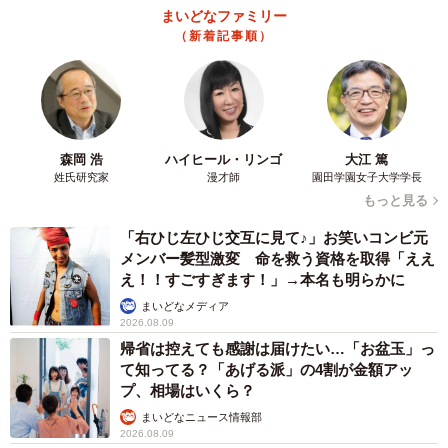
2026.08.08
「だんだん時代劇俳優みたく…」国民的バンド
の55歳ボーカリスト 競馬界の57歳レジェンド
らとの「夏祭り満喫ショット」に驚きの声続々
まいどなトピック
2026.08.08
ネット通販で「運営者情報」を見る人は約8
割 信頼できるサイト・怪しいサイトの判断基
準とは？
まいどなニュース情報部
2026.08.08
「息子を一人にしてきたんです、帰らない
と」 施設に入った90歳母、障害のある60歳次
男との暮らしは行き詰まり…【司法書士の現場
から】
山下 静香
2026.08.08
京都の百貨店が開催のお化け屋敷のお化けにモ
デルがいる 比叡山延暦寺の僧侶が語る伝説と
は