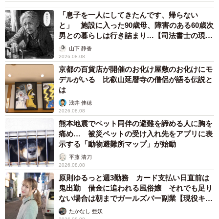
「尊…」
梨木 香奈
2026.08.08
何かと人に舐められた黒髪時代 30代後半で金
髪デビューしたら…人生が激変！【漫画】
海川 まこと
2026.08.08
夫はマイファスHiro、義父母も義兄も超有名歌
手の28歳モデル兼俳優が第1子出産を報告「母
子ともに健康…日々、大切に過ごしたい」
まいどなトピック
2026.08.08
お盆明けは介護相談が3割増加 帰省時に確認
したい「離れて暮らす親の異変」チェックポイ
ントは？
まいどなニュース情報部
2026.08.08
両親は「東京キッド」の看板役者 ライダー演
じた42歳元俳優が再婚妻との「ウエディングフ
ォト」計画を明言 「センスあるカメラマン求