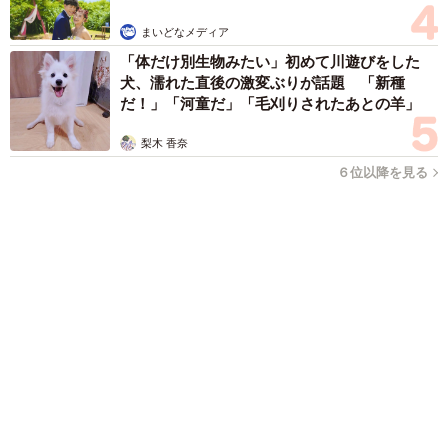
「体だけ別生物みたい」初めて川遊びをした犬、濡れた直後の
激変ぶりが話題 「新種だ！」「河童だ」「毛刈りされたあと
の羊」
梨木 香奈
2026.08.09
異性に話しかけたらセクハラ？ 黙っていたら
フキハラ？ 「最近、生きるの難しい」令和の
職場で悩む上司【漫画】
海川 まこと
2026.08.09
補助があっても約9割が「夏の電気・ガス代は
重い」と回答…猛暑でも「冷房を控える」人が
7割超に
まいどなデータ