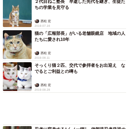
西松 宏
2019.09.28
アクセスランキング
「この人しかいない」26歳差の“年の差婚”をし
た夫婦 出会いは？反対する声はなかった？
今の思いを聞いた
古川 諭香
「お前さえいなければ金賞取れてた！」高校時
代の演奏会がトラウマ……責められた学生は楽
器修理職人に 10年後再会した因縁の相手から
思わぬ申し出【漫画】
海川 まこと
「ウソだろ」体重130kgの女性芸人オダウエダ
植田 大学時代のほっそり姿に「マジで」
まいどなメディア
「我慢できず」村上佳菜子、イケメン夫と全力