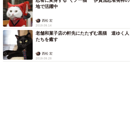
ハグ「可愛いふたり」「素敵なご夫婦」
まいどなメディア
「体だけ別生物みたい」初めて川遊びをした
犬、濡れた直後の激変ぶりが話題 「新種
だ！」「河童だ」「毛刈りされたあとの羊」
梨木 香奈
６位以降を見る
まいどなファミリー
（新着記事順）
森岡 浩
ハイヒール・リンゴ
大江 篤
姓氏研究家
漫才師
園田学園女子大学学長
もっと見る