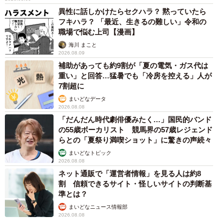
オフィスに置かれたウォーターサーバー 空の2Lボトル持参し
毎日給水する男性社員→総務担当者の注意にまさかの逆ギレ！
【弁護士が解説】
長澤 芳子
2026.08.08
「我慢できず」村上佳菜子、イケメン夫と全力
ハグ「可愛いふたり」「素敵なご夫婦」
まいどなメディア
2026.08.08
12歳の愛犬に変化 1歳息子の膝で甘える初め
て見せる姿に反響 これまで「見守る立場」だ
ったのに…「頭ポンポンが愛に満ちている」