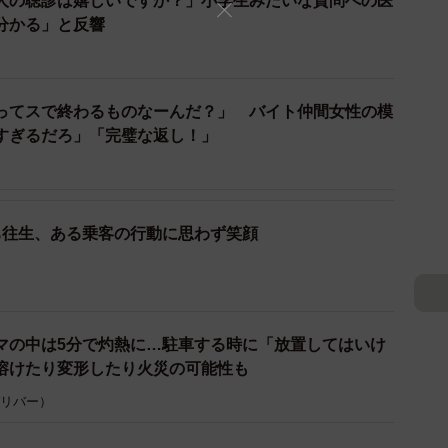
人の聴診は嬉しいですか？」小学生みたいな質問への医
分かる」と反響
2/2
ーの「機内持ち込みルール」が変更！※画像はイメージです
ray/stock.adobe.com）
ってスで終わるものなーんだ？」 バイト仲間女性の模
すぎるだろ」「完璧な返し！」
ち往生、ある乗客の行動に思わず笑顔
マの中は5分で灼熱に…駐車する時に「放置してはいけ
溶けたり変形したり火災の可能性も
国発の飛行機に乗るとき、モバイルバッテリーのルールが変
 ガリバー）
/video/7490856528858172692