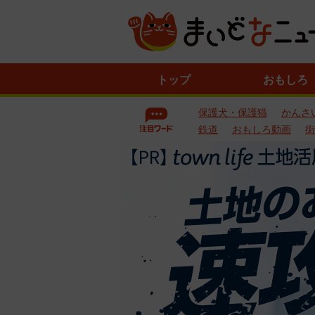
ニ
トップ
おもしろ
ュ
ー
保護犬・保護猫
かんさ
ス
一
鉄道
おもしろ動画
街
覧