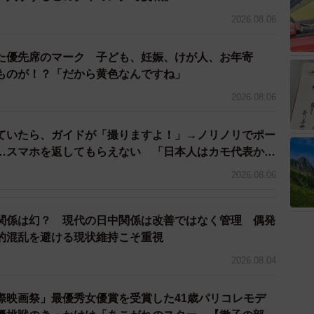
2026.08.06
た優先席のマーク 子ども、妊娠、けが人、お年寄
ものが！？「だから黄色なんですね」
2026.08.06
ていたら、ガイドが「撮りますよ！」→ノリノリでポー
…スマホを返してもらえない 「日本人はカモ代表か
3万円払った」
2026.08.06
関係は幻？ 現代の日中関係は改善ではなく管理 偶発
的混乱を避ける現状維持こそ重視
2026.08.04
際映画祭」最優秀女優賞を受賞した41歳パリコレモデ