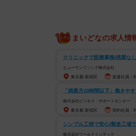
最近韓国の機内で起こった火災事故
されました。そのことから、機内持
も適応予定とのこと。最新情報は、
まいどなの求人情
【新ルール】
①持ち込める個数・容量に制限あり
クリニックで医療事務/残業なし
・100wh以下…最大5個
ヒューマンリソシア株式会社
・100wh〜160wh…最大2個
東京都 新宿区
派遣社員：時
・160wh以上…持ち込み不可
「残業月10時間以下」働きや
②絶縁テープorビニール袋に入れる
株式会社ビジネス・サポートセンター
モバイルバッテリーが他のものと触
東京都 新宿区
契約社員：時
プを貼る、またはジップロックやビ
シンプル工程で安心/製造工場での
③荷物棚に入れるのも禁止
株式会社ワールドインテック
機内手荷物棚に保管することができ