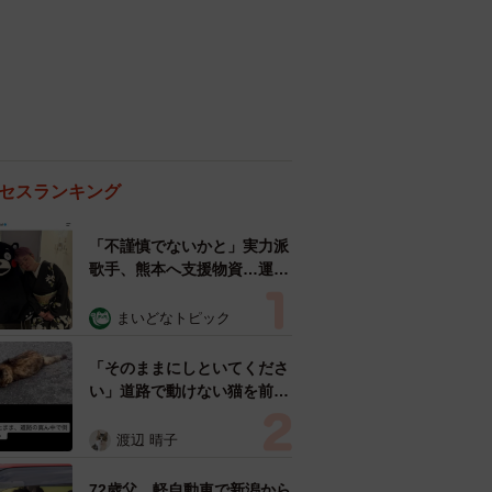
セスランキング
「不謹慎でないかと」実力派
歌手、熊本へ支援物資…運搬
トラックの車体デザインにた
めらい 「痛いほど伝わる」
まいどなトピック
「行動され立派」
「そのままにしといてくださ
い」道路で動けない猫を前に
返された一言… 懸命に生き
ようとした4日間 「命の重
渡辺 晴子
さはみんな同じ」保護団体代
表の訴え
72歳父、軽自動車で新潟から