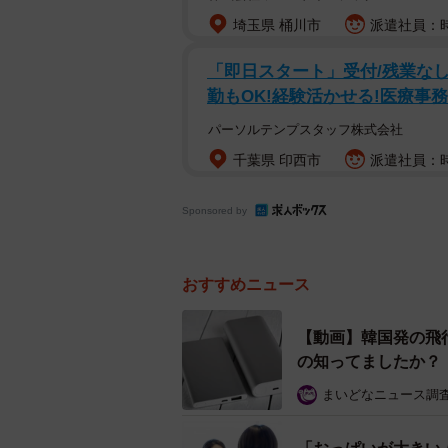
埼玉県 桶川市
派遣社員：時
④機内で充電禁止
「即日スタート」受付/残業なし/
勤もOK!経験活かせる!医療事務
パーソルテンプスタッフ株式会社
千葉県 印西市
派遣社員：時
Sponsored by
おすすめニュース
【動画】韓国発の飛
の知ってましたか？
まいどなニュース調