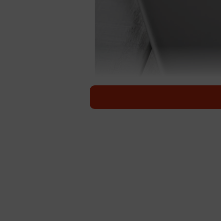
スマホなどが充電できる「モバイルバッテリー」※画
スマホなどが出先でも充電できる「
多いと思いますが、2025年3月1
内持ち込みルール」が変更されたのを知
（@his_japan）が詳しく解説して
荷物棚には入れず、手荷物とし