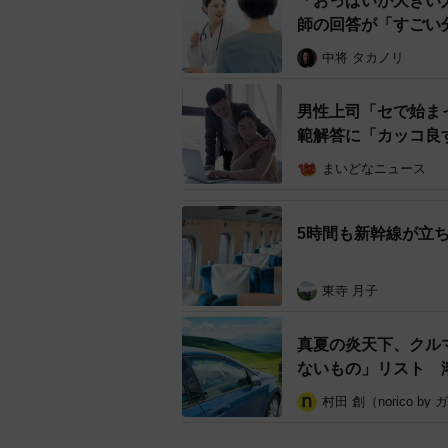
「おっぱいが大きい
師の回答が「すごい
中将 タカノリ
韓国発の航空便、モバイルバッテリ
（E
男性上司「セで始ま
範解答に「カッコ良
【新ルール対象航空会社】
まいどなニュース
・大韓航空
5時間も新幹線が立
・アシアナ航空
・ティーウェイ航空
・ジンエアー
東寺 月子
・チェジュ航空 など
真夏の炎天下、クル
ないもの」リスト 
▽出典：HIS 公式TikTok／韓
わるの知ってましたか？
村田 創（norico by
https://www.tiktok.com/@his_japan