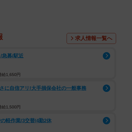
では、搭乗客のモバイルバッテリーが有力な発火原因と
ち込みルールが変更に。今後、韓国発の外資系航空会社
各社公式HPでチェックしましょう。
報
求人情報一覧へ
/急募/駅近
給1,650円
すさに自信アリ!大手損保会社の一般事務
れ、ショートすることを防ぐため。金属端子に絶縁テー
給1,500円
ニール袋に入れる必要あり。
軽作業/3交替/4勤2休
ません。必ず、手荷物として直接所持しましょう。