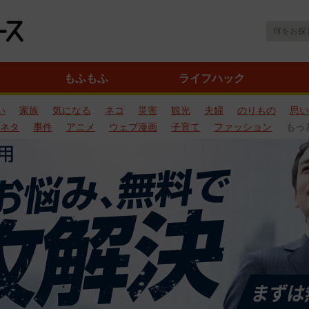
もふもふ
ライフハック
い
家族
気になる
ネコ
災害
観光
夫婦
のりもの
思い
ネタ
事件
アニメ
ウェブ漫画
子育て
ファッション
もっ