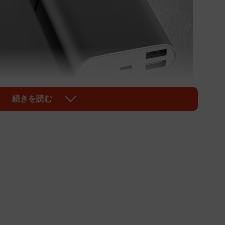
続きを読む
1/2
像はイメージです（stas_malyarevsky/stock.adobe.com）
モバイルバッテリー」。海外旅行の際に持って行く方も
日から「韓国発の航空便」で、モバイルバッテリーの「機
っていましたか？HISの公式TikTokアカウント
います。
て持っておこう