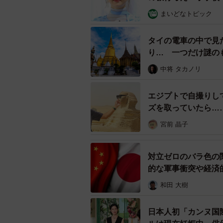
まいどなトピック
タイの電車の中で見
り… 一つだけ謎の
中将 タカノリ
エジプトで自撮りし
ズを取っていたら…
も」「私は6時間で
宮前 晶子
対立ゼロのバラ色の
的な軍事衝突や経済
和田 大樹
日本人初「カンヌ国