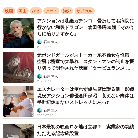
須原代表は「立ち上げから多くの挫折を味わってきた。
映画
岡山
ひと
アート
海外
サブカル
それでも自分たちの信念を貫いた30年を表現したかった」
アクションは壮絶ガチンコ 骨折しても病院に
と語る。
行かない和製ドラゴン 倉田保昭80歳「そのう
ちに治りますから」
昨年5月に鳥取砂丘で収録。不安定な砂上でのパフォーマ
石井 隼人
ンスに慣れるため、倉敷市の沙美海岸で半年間練習して臨
2026.07.15
んだという。撮影、編集、監督は写真家の木村琢磨さん＝
元ボンドガールがストーカー系不倫女を怪演
空飛ぶ密室で大暴れ スタントマンの制止を振
岡山市＝に依頼。映画祭も木村さんの提案で出品した。
り切って制作された映画『タービュランス 絶
空16000フィート』
石井 隼人
2026.07.08
エスカレーターは使わず優先席は譲る側 80歳
現役アクション俳優倉田保昭 衰えない肉体は
半世紀休まないストレッチにあった
石井 隼人
2026.07.05
日本最初の映画ロケ地は京都？ 実業家の功績
たたえる記念碑設置