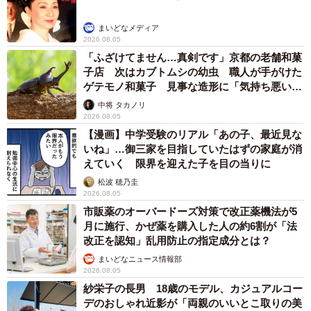
まいどなメディア
2026.08.05
「ふざけてません…真剣です」京都の老舗和菓
子店 次はカブトムシの幼虫 職人が手がけた
ゲテモノ和菓子 見事な造形に「気持ち悪いく
らいリアル」
中将 タカノリ
2026.08.05
【漫画】中学受験のリアル「あの子、最近見な
いね」…御三家を目指していたはずの家庭が消
えていく 限界を迎えた子を目の当りに
松波 穂乃圭
2026.08.05
市販薬のオーバードーズ対策で改正薬機法が5
月に施行、かぜ薬を購入した人の約6割が「法
改正を認知」乱用防止の指定成分とは？
まいどなニュース情報部
2026.08.05
紗栄子の長男 18歳のモデル、カジュアルコー
デのおしゃれ近影が「両親のいいとこ取りの美