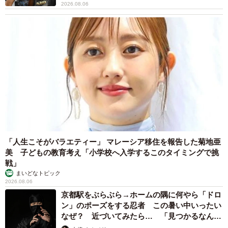
2026.08.06
「人生こそがバラエティー」 マレーシア移住を報告した菊地亜
美 子どもの教育考え「小学校へ入学するこのタイミングで挑
戦」
まいどなトピック
2026.08.06
京都駅をぶらぶら→ホームの隅に何やら「ドロ
ン」のポーズをする忍者 この暑い中いったい
なぜ？ 近づいてみたら… 「見つかるなんて
未熟」