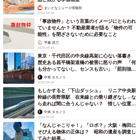
まいどなニュース情報部
2026.08.06
「事故物件」という言葉のイメージにとらわれ
ていませんか？ 不動産業者が語る「物件の可
能性」を閉ざさないために必要なこと
平藤 清刀
2026.08.06
東京・千代田区の中央線高架に心ない落書き
歴史ある昌平橋架道橋の被害に怒りの声 「何
も分かってないし、センスも古い」「罰則強化
して」
中将 タカノリ
2026.08.06
もしかすると「下山ダッシュ」 リニア中央新
幹線の長野県駅 在来線との乗り継ぎなし→な
ら走れば間に合うんじゃない？ 惜しい位置関
係が反響
中将 タカノリ
2026.08.06
「なんじゃこりゃ！」「ロボ？」大阪・梅田に
そびえる物体の正体は？ 昭和の遺産を調査し
てみた結果…