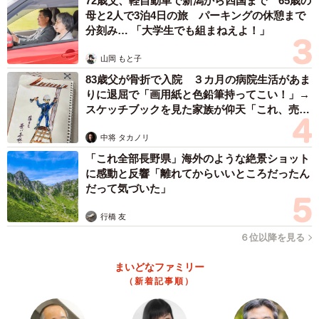
72歳父、軽自動車で新潟から四国まで 65歳の
母と2人で3泊4日の旅 パーキングの休憩まで
分刻み… 「大学生でも組まねえよ！」
山岡 もと子
83歳父が骨折で入院 ３カ月の病院生活があま
りに退屈で「画用紙と色鉛筆持ってこい！」→
スケッチブックを見た家族が仰天「これ、売れ
ますよ…」
中将 タカノリ
「これ全部長野県」海外のような絶景ショット
に感動と反響「離れてからいいところだったん
だって気づいた」
行橋 友
６位以降を見る
まいどなファミリー
（新着記事順）