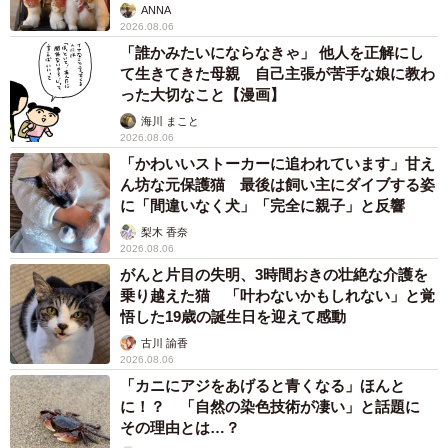
ANNA
2026.08.06
「誰かみたいにならなきゃ」 他人を正解にし
て生きてきた母親 自己主張が苦手な娘に教わ
った大切なこと【漫画】
海川 まこと
2026.08.06
「かわいいストーカーに追われています」甘え
ん坊な元保護猫 最後は飼い主にダイブする姿
に「間違いなく犬」「完全に親子」と反響
梨木 香奈
2026.08.06
がんと片目の失明、3時間おきの壮絶な介護を
乗り越えた猫 「叶わないかもしれない」と覚
悟した19歳の誕生日を迎えて感動
古川 諭香
2026.08.06
「カニにアジをあげると青くなる」ほんと
に！？ 「自然の染色技術が凄い」と話題に
その理由とは…？