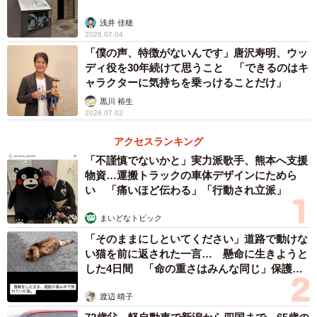
3/3
浅井 佳穂
金賞を受賞した「ＰＲＯＣＥＳＳＩＯＮ」の一場面
2026.07.04
「僕の声、特徴がないんです」唐沢寿明、ウッ
ディ役を30年続けて思うこと 「できるのはキ
授賞式が今年9月末にフランスであり、須原代表らが出
ャラクターに気持ちを乗っけることだけ」
席。金賞作品から選ばれる最高賞グランプリは逃したもの
黒川 裕生
の、他の受賞者から「純粋な映像美に感銘を受けた」と称
2026.07.02
賛されたという。須原代表は「受賞は通過点。活躍の幅を
アクセスランキング
さらに広げたい」と話している。
「不謹慎でないかと」実力派歌手、熊本へ支援
物資…運搬トラックの車体デザインにためら
受賞作品は来年2月6～8日、ディレクターズカット版など
い 「痛いほど伝わる」「行動され立派」
とともに倉敷市芸文館（同市中央）で上映される。問い合
まいどなトピック
わせは主催の市文化振興財団（086―434―0505）。
「そのままにしといてください」道路で動けな
い猫を前に返された一言… 懸命に生きようと
した4日間 「命の重さはみんな同じ」保護団
体代表の訴え
渡辺 晴子