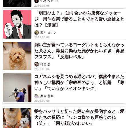
中将 タカノリ
2026.08.06
「明日ひま？」 知り合いから唐突なメッセー
ジ 用件次第で断ることもできる賢い返信文と
は？【漫画】
海川 まこと
2026.08.06
飼い主が食べているヨーグルトをもらえなかっ
た犬さん、爆裂に拗ねた顔がかわいすぎ「鼻息
フスフス」「反則レベル」
椎名 碧
2026.08.06
コガネムシを見つめる猫とパパ、偶然生まれた
神々しい構図が「宗教画のよう」と話題 「尊
い」「ていうかライオンキング」
梨木 香奈
2026.08.06
髪をバッサリと切った飼い主が帰宅すると→愛
犬たちの反応に「ワンコ様でも戸惑うのね
（笑）」「困り顔がかわいい」