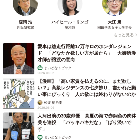
森岡 浩
ハイヒール・リンゴ
大江 篤
姓氏研究家
漫才師
園田学園女子大学学長
もっと見る
愛車は総走行距離17万キロのホンダレジェン
ド 「どなたか欲しい方が居たら」 大御所漫
才師が譲渡の意向
まいどなトピック
2026.08.06
【漫画】「高い家賃を払えるのに、まだ欲し
い？」高級レジデンスの七夕飾り、書かれた願
い事にびっくり 人の欲には終わりがないのか
松波 穂乃圭
2026.08.06
大河出演の39歳俳優 真夏の海で赤銅色の肉体
美を連投 「バッキバキだな」「ばり渋いで
す」
まいどなトピック