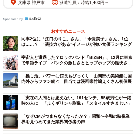
兵庫県 神戸市
派遣社員：時給1,400円～
Sponsored by
おすすめニュース
同率2位に「江口のりこ」さん、「余貴美子」さん、1位
は……？ “演技力がある”イメージが強い女優ランキング
宇宙人と遭遇した？ロックバンド「BIZEN」、12月に東京
で単独ライブ パンクの激しさとヒップホップの軽快さで
故郷の名を全国に
2/3
「推し活」パワーに館長もびっくり 山間部の美術館に国
内外からファン続々 目当ては漫画家竹嶋えくさん初個展
金賞を受賞した「ＰＲＯＣＥＳＳＩＯＮ」の一場面
「実在の人間とは思えない」191センチ、55歳男性が一躍
受賞作品のタイトルは前進を表す「PROCESSION（プロ
時の人に 「歩くギリシャ彫像」「スタイルすさまじい」
セッション）」（5分7秒）。風が吹き荒れる砂地でメンバ
ー9人が歩いたりジャンプしたりする様子をモノトーンで捉
「なぜCMがつまらなくなったか？」昭和〜令和の映像業
界を見つめてきた業界関係者の声
えており、地面に倒れ込むシーンが繰り返し登場する。