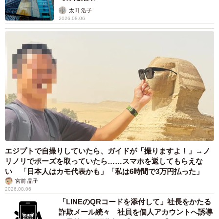
太田 浩子
2026.08.06
エジプトで自撮りしていたら、ガイドが「撮りますよ！」→ノ
リノリでポーズを取っていたら……スマホを返してもらえな
い 「日本人はカモ代表かも」「私は6時間で3万円払った」
宮前 晶子
2026.08.06
「LINEのQRコードを添付して」社長をかたる
詐欺メール続々 社員を個人アカウントへ誘導