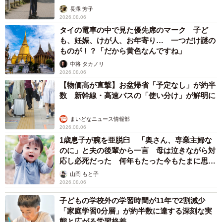
説】
長澤 芳子
2026.08.06
タイの電車の中で見た優先席のマーク 子ど
も、妊娠、けが人、お年寄り… 一つだけ謎の
ものが！？「だから黄色なんですね」
中将 タカノリ
2026.08.06
【物価高が直撃】お盆帰省「予定なし」が約半
数 新幹線・高速バスの「使い分け」が鮮明に
まいどなニュース情報部
2026.08.06
1歳息子が腕を亜脱臼 「奥さん、専業主婦な
のに」と夫の後輩から一言 母は泣きながら対
応し必死だった 何年もたった今もたまに思い
出し…
山岡 もと子
2026.08.06
子どもの学校外の学習時間が11年で2割減少
「家庭学習0分層」が約半数に達する深刻な実
態と広がる学習格差