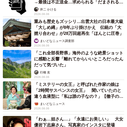
→最後は不正送金…求められる「だまされる前
提」の対策
井二 かける
2026.08.06
重みも歴史もズッシリ…出雲大社の日本最大級
「大しめ縄」が8年ぶり掛けかえ 伝統の「大
撚り合わせ」が28万回超再生「ほんとに圧巻」
まいどなニュース調査部
2026.08.06
「これ全部長野県」海外のような絶景ショット
に感動と反響「離れてからいいところだったん
だって気づいた」
行橋 友
2026.08.06
「ミステリーの女王」と呼ばれた作家の娘は
「2時間サスペンスの女王」 聞いていたのと
違う血液型に「私は誰の子なの？」【徹子の部
屋】
まいどなニュース
2026.08.06
「わぁ…姐さん…」「永遠にお美しい」 大女
優岩下志麻さん、写真家のインスタに登場