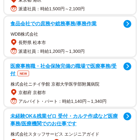
東京都 港区
派遣社員：時給1,500円～2,100円
食品会社での庶務や総務事務/事務作業
WDB株式会社
長野県 松本市
派遣社員：時給1,200円～1,300円
ズンチャチャは国内外で活躍してきたダンサー須原由光
医療事務職・社会保険完備の職場で医療事務/受
（よしみ）代表＝同市中央＝が1996年に結成し、現在は同
付
NEW
市などの男女11人が所属。「一生青春」を信条に、型にと
らわれない身体表現を追求している。
株式会社ニチイ学館 京都大学医学部附属病院
京都府 京都市
映画祭は2010年から毎年開催。今年は52カ国の企業や団
アルバイト・パート：時給1,140円～1,340円
体、放送局から61部門に約900作品の応募があり、部門ご
未経験OK&残業ゼロ 受付・カルテ作成など医療
とに金、銀賞などが選ばれた。ズンチャチャの金賞2部門は
事務/医療機関でのお仕事です
「ウェブドキュメンタリー」「ライフスタイル・芸術・音
株式会社スタッフサービス エンジニアガイド
楽・文化」だった。