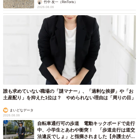
竹中 友一（RinToris）
2026.08.06
誰も求めていない職場の「謎マナー」、「過剰な挨拶」や「お
土産配り」を抑えた1位は？ やめられない理由は「周りの目」
まいどなデータ
2026.08.06
自転車通行可の歩道 電動キックボードで走行
中、小学生とあわや衝突！ 「歩道走行は道交
法違反でしょ」と指摘されました【弁護士が解