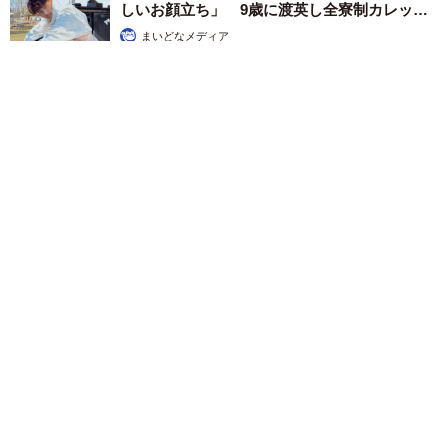
しいお顔立ち」 9歳に渡英し全寮制カレッジ
で学ぶ
まいどなメディア
2026.08.05
たった50パーツのレゴで作った極小仏壇 ろうそく、花立て、
お供えのご飯、観音開きの扉の奥には位牌も…「チーンの音が
聞こえてきそう」
山岡 もと子
2026.08.05
透明感が半端ない！ 「50歳には見えない」