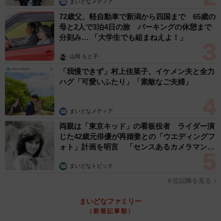
まいどなメディア
72歳父、軽自動車で新潟から四国まで 65歳の
母と2人で3泊4日の旅 パーキングの休憩まで
分刻み… 「大学生でも組まねえよ！」
山岡 もと子
「我慢できず」村上佳菜子、イケメン夫と全力
ハグ「可愛いふたり」「素敵なご夫婦」
まいどなメディア
両親は「東京キッド」の看板役者 ライダー演
じた42歳元俳優が再婚妻との「ウエディングフ
ォト」計画を明言 「センスあるカメラマン求
む」
まいどなトピック
６位以降を見る
まいどなファミリー
（新着記事順）