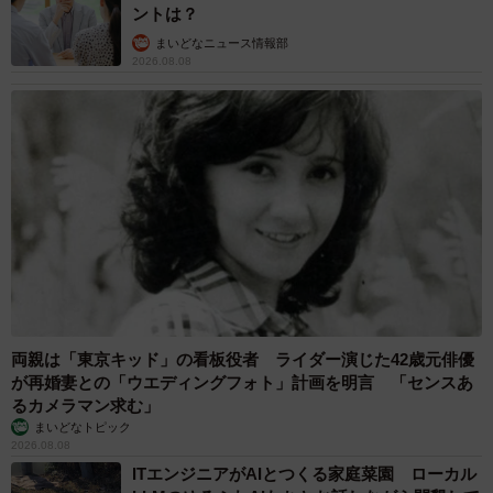
ントは？
まいどなニュース情報部
2026.08.08
両親は「東京キッド」の看板役者 ライダー演じた42歳元俳優
が再婚妻との「ウエディングフォト」計画を明言 「センスあ
るカメラマン求む」
まいどなトピック
2026.08.08
ITエンジニアがAIとつくる家庭菜園 ローカル