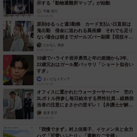
示する「動物避難所マップ」が始動
平藤 清刀
2026.08.08
原則ゆるっと週3勤務 カード支払い日直前は
鬼出勤 借金に追われる風俗嬢 それでも足り
ない場合は朝までガールズバー副業【現役キャ
ストに取材】
たかなし 亜妖
2026.08.08
19歳でハライチ岩井勇気と年の差婚から3年、
22歳元おはガール髪バッサリ「ショート似合い
すぎ」
まいどなメディア
2026.08.08
オフィスに置かれたウォーターサーバー 空の
2Lボトル持参し毎日給水する男性社員→総務担
当者の注意にまさかの逆ギレ！【弁護士が解
説】
長澤 芳子
2026.08.08
「我慢できず」村上佳菜子、イケメン夫と全力
ハグ「可愛いふたり」「素敵なご夫婦」