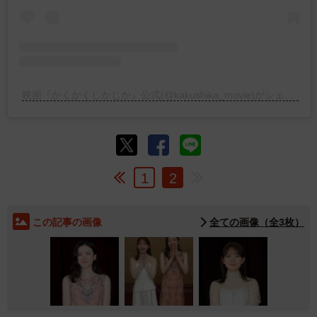
映画『かくかくしかじか』公式(@kakushika_movie)がシェアした投稿
1
2
この記事の画像
全ての画像（全3枚）