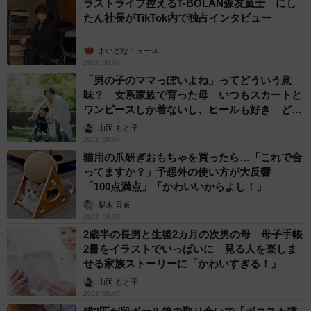
ラストライブ控えるT-BOLAN森友嵐士 にし
たん社長がTikTok内で独占インタビュー
まいどなニュース
2026.08.07
「男の子のママっぽいよね」ってどういう意
味？ 女系家族で育った母 いつもスカートと
ワンピースしか着ないし、ヒールも好き どの
へんが…
山岡 もと子
2026.08.07
猫用の爪研ぎおもちゃを買ったら…「これで合
ってますか？」予想外の使い方が大反響
「100点満点」「かわいいからよし！」
梨木 香奈
2026.08.07
2歳半の長男と生後2カ月の次男の母 母子手帳
2冊をイラストでいっぱいに 見る人を楽しま
せる家族ストーリーに「かわいすぎる！」
山岡 もと子
2026.08.07