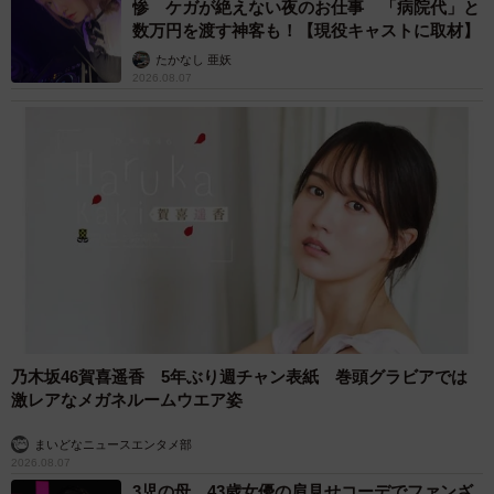
惨 ケガが絶えない夜のお仕事 「病院代」と
数万円を渡す神客も！【現役キャストに取材】
たかなし 亜妖
2026.08.07
乃木坂46賀喜遥香 5年ぶり週チャン表紙 巻頭グラビアでは
激レアなメガネルームウエア姿
まいどなニュースエンタメ部
2026.08.07
3児の母 43歳女優の肩見せコーデでファンざ