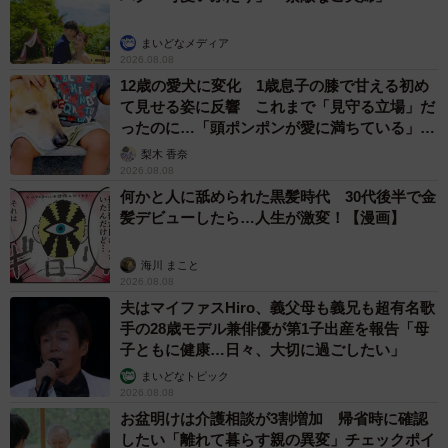
まいどなメディア
2026.08.08
12歳の愛犬に変化 1歳息子の膝で甘える初め
て見せる姿に反響 これまで「見守る立場」だ
ったのに…「頭ポンポンが愛に満ちている」
「尊…」
梨木 香奈
2026.08.08
何かと人に舐められた黒髪時代 30代後半で金
髪デビューしたら…人生が激変！【漫画】
海川 まこと
2026.08.08
夫はマイファスHiro、義父母も義兄も超有名歌
手の28歳モデル兼俳優が第1子出産を報告「母
子ともに健康…日々、大切に過ごしたい」
まいどなトピック
2026.08.08
お盆明けは介護相談が3割増加 帰省時に確認
したい「離れて暮らす親の異変」チェックポイ