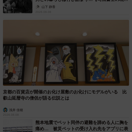
から】
山下 静香
2026.08.08
京都の百貨店が開催のお化け屋敷のお化けにモデルがいる 比
叡山延暦寺の僧侶が語る伝説とは
浅井 佳穂
2026.08.08
熊本地震でペット同伴の避難を諦める人に胸を
痛め… 被災ペットの受け入れ先をアプリに表