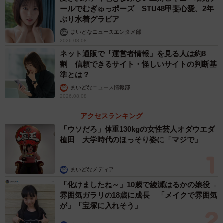
ールでむぎゅっポーズ STU48甲斐心愛、2年
ぶり水着グラビア
まいどなニュースエンタメ部
2026.08.08
ネット通販で「運営者情報」を見る人は約8
割 信頼できるサイト・怪しいサイトの判断基
準とは？
まいどなニュース情報部
2026.08.08
アクセスランキング
「ウソだろ」体重130kgの女性芸人オダウエダ
植田 大学時代のほっそり姿に「マジで」
まいどなメディア
「化けましたね～」10歳で綾瀬はるかの娘役→
雰囲気ガラリの18歳に成長 「メイクで雰囲気
が」「宝塚に入れそう」