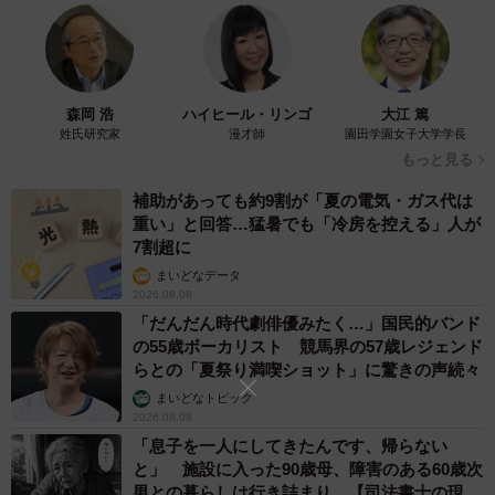
森岡 浩
ハイヒール・リンゴ
大江 篤
姓氏研究家
漫才師
園田学園女子大学学長
もっと見る
補助があっても約9割が「夏の電気・ガス代は
重い」と回答…猛暑でも「冷房を控える」人が
7割超に
まいどなデータ
2026.08.08
「だんだん時代劇俳優みたく…」国民的バンド
の55歳ボーカリスト 競馬界の57歳レジェンド
らとの「夏祭り満喫ショット」に驚きの声続々
まいどなトピック
2026.08.08
「息子を一人にしてきたんです、帰らない
と」 施設に入った90歳母、障害のある60歳次
男との暮らしは行き詰まり…【司法書士の現場