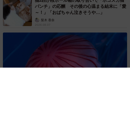
猫2匹が段ボール箱の取り合いで「ポコスカ猫
パンチ」の応酬 その後の心温まる結末に「愛
～！」「おばちゃん泣きそうや…」
梨木 香奈
2026.08.07
「ちょっとババロアみたい」パートナーの誕生日に手作りトー
トバッグ 完成まで1年 淡い藍染めに漂うクラゲ よく見る
と…「センスすごい」
山岡 もと子
2026.08.07