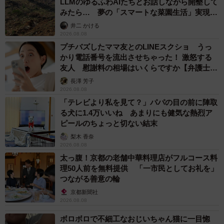
LLMのゆるふわAIたちとお話しながら開墾して
みたら… 夢の「スマートな菜園生活」実現な
るか
井二 かける
2026.08.08
プチバズしたママ友とのLINEスクショ うっ
かり電話番号を流出させちゃった！ 激怒する
友人 慰謝料の相場はいくらですか【弁護士が
解説】
長澤 芳子
2026.08.08
「テレビより私を見て？」パパの目の前に陣取
る犬に1.4万いいね あまりにも健気な熱烈ア
ピールのちょっと切ない結末
梨木 香奈
2026.08.08
太っ腹！京都の老舗中華料理店がフルコース料
理50人前を無料提供 「一市民としてお礼を」
つながる善意の輪
京都新聞社
2026.08.08
ボロボロで不細工なおじいちゃん猫に一目惚