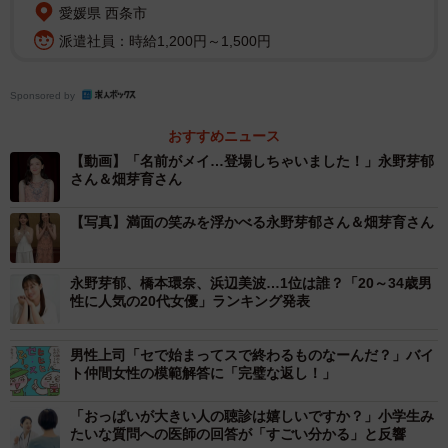
愛媛県 西条市
派遣社員：時給1,200円～1,500円
Sponsored by
おすすめニュース
【動画】「名前がメイ…登場しちゃいました！」永野芽郁
さん＆畑芽育さん
【写真】満面の笑みを浮かべる永野芽郁さん＆畑芽育さん
永野芽郁、橋本環奈、浜辺美波…1位は誰？「20～34歳男
性に人気の20代女優」ランキング発表
男性上司「セで始まってスで終わるものなーんだ？」バイ
ト仲間女性の模範解答に「完璧な返し！」
「おっぱいが大きい人の聴診は嬉しいですか？」小学生み
たいな質問への医師の回答が「すごい分かる」と反響