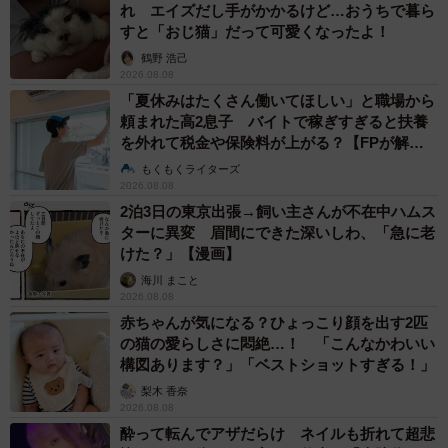
れ エイズだし手がかかるけど…おうちで暮ら
すと「おじ猫」だって可愛くなったよ！
鶴野 浩己
2026.08.08
「夏休みはたくさん働いてほしい」と職場から
頼まれた高2息子 バイトで稼ぎすぎると扶養
を外れて税金や保険料が上がる？【FPが解
説】
もくもくライターズ
2026.08.08
2泊3日の東京出張→飼い主さんが不在中ハムス
ターに異変 眉間にできた深いしわ、「急に老
けた？」【漫画】
海川 まこと
2026.08.08
赤ちゃんが気になる？ひょっこり顔を出す2匹
の猫の愛らしさに悶絶…！ 「こんなかわいい
構図あります？」「ベストショットすぎる！」
梨木 香奈
2026.08.08
酔って転んでアザだらけ ネイルも折れて超悲