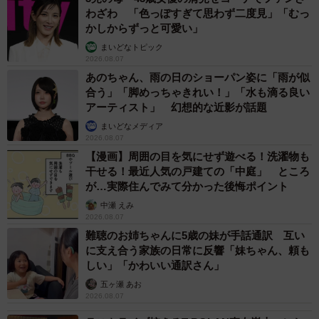
わざわ 「色っぽすぎて思わず二度見」「むっ
かしからずっと可愛い」
まいどなトピック
2026.08.07
あのちゃん、雨の日のショーパン姿に「雨が似
合う」「脚めっちゃきれい！」「水も滴る良い
アーティスト」 幻想的な近影が話題
まいどなメディア
2026.08.07
【漫画】周囲の目を気にせず遊べる！洗濯物も
干せる！最近人気の戸建ての「中庭」 ところ
が…実際住んでみて分かった後悔ポイント
中瀬 えみ
2026.08.07
難聴のお姉ちゃんに5歳の妹が手話通訳 互い
に支え合う家族の日常に反響「妹ちゃん、頼も
しい」「かわいい通訳さん」
五ヶ瀬 あお
2026.08.07