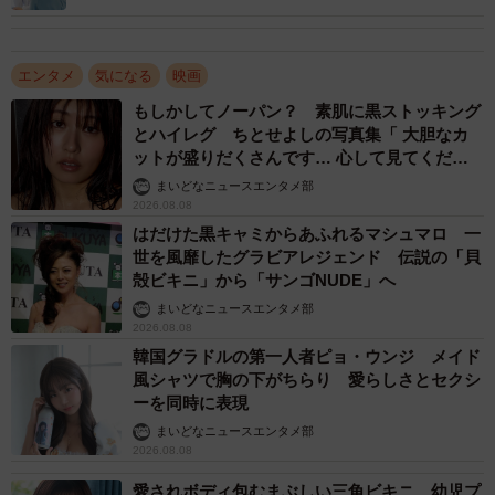
エンタメ
気になる
映画
もしかしてノーパン？ 素肌に黒ストッキング
とハイレグ ちとせよしの写真集「 大胆なカ
ットが盛りだくさんです… 心して見てくださ
い」
まいどなニュースエンタメ部
2026.08.08
はだけた黒キャミからあふれるマシュマロ 一
世を風靡したグラビアレジェンド 伝説の「貝
殻ビキニ」から「サンゴNUDE」へ
まいどなニュースエンタメ部
2026.08.08
韓国グラドルの第一人者ピョ・ウンジ メイド
風シャツで胸の下がちらり 愛らしさとセクシ
ーを同時に表現
まいどなニュースエンタメ部
2026.08.08
愛されボディ包むまぶしい三角ビキニ 幼児プ