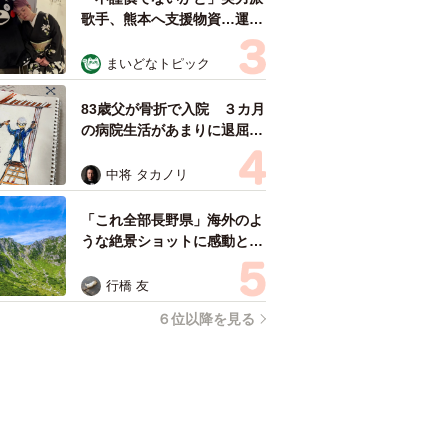
歌手、熊本へ支援物資…運搬
トラックの車体デザインにた
めらい 「痛いほど伝わる」
まいどなトピック
「行動され立派」
83歳父が骨折で入院 ３カ月
の病院生活があまりに退屈で
「画用紙と色鉛筆持ってこ
い！」→スケッチブックを見
中将 タカノリ
た家族が仰天「これ、売れま
すよ…」
「これ全部長野県」海外のよ
うな絶景ショットに感動と反
響「離れてからいいところだ
ったんだって気づいた」
行橋 友
６位以降を見る