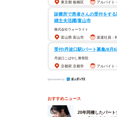
東京都 板橋区
アルバイト・
ー高額な楽器のプレゼントで贈与税
診療所で患者さんの受付をする医
原則として個人から年間110万円を
婦主夫活躍/富山市
ります。これは親子間、祖父母と孫の
株式会社ウォーライト
万円を超えるバイオリンをプレゼント
富山県 富山市
派遣社員：時給
に対して贈与税が発生する可能性が
受付/丹波口駅/パート募集/8月
ただし、教育資金の一括贈与非課税
丹波口こばやし整骨院
や親から30歳未満の子や孫へ、教育資
京都府 京都市
アルバイト・
万円まで贈与税が非課税になる制度
Sponsored by
ーこのケースでこの制度は使えます
この制度で非課税となる教育資金の
おすすめニュース
伴って必要となる学用品の購入費用
あれば、500 万円までが非課税の
20年同棲したパー
入・業者への支払を依頼したものに