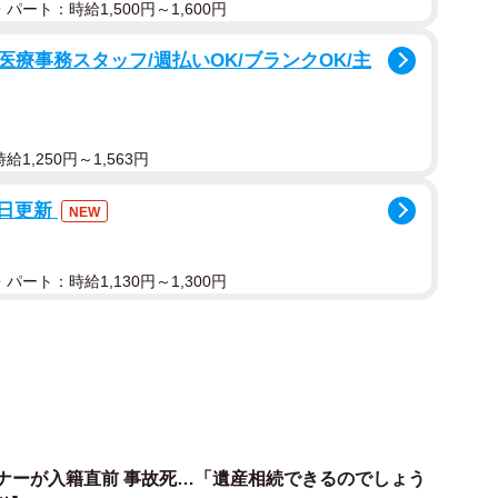
パート：時給1,500円～1,600円
が発生する場合はありますか
療事務スタッフ/週払いOK/ブランクOK/主
超える財産をもらった場合、もらった側に贈与税がかか
間でも同じです。このケースのように祖父母から100
される場合、基礎控除額である110万円を上回る部分
1,250円～1,563円
あります。
6日更新
NEW
措置が適用されれば話が変わります。この措置は祖父母
金として使う目的で金銭を贈与する場合、最大1,500
パート：時給1,130円～1,300円
です。
か？
範囲は法律で定められており、「学校等における教育に
」なども含まれています。部活動に伴って必要な費用で
対象となります。ただし学校等が資料等で業者からの購
トナーが入籍直前 事故死…「遺産相続できるのでしょう
限ります。