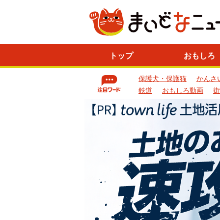
ニ
トップ
おもしろ
ュ
ー
保護犬・保護猫
かんさ
ス
一
鉄道
おもしろ動画
街
覧