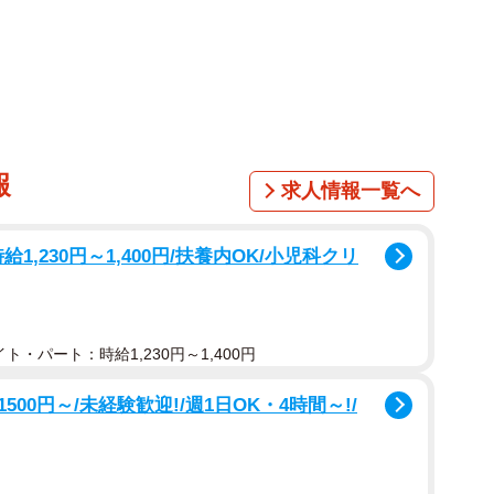
像はイメージです（Paylessimagesstock.adobe.com）
コンクールでも評価されるようになっていきます。先日
見事上位入賞を果たし、娘の顔には達成感と自信がみな
祝おうと週末に訪ねてきた祖父母から、思いがけない提
報
求人情報一覧へ
を細めていた祖父母は、「次の大きなコンクールで入賞
ンをプレゼントしよう」と言ってくれたのです。それは
給1,230円～1,400円/扶養内OK/小児科クリ
音色を奏でる名器のことでした。
い申し出でしたが、喜びと同時にある懸念が胸をよぎり
ト・パート：時給1,230円～1,400円
いるバイオリンは、100万円を超えるであろう逸品だ
持ちはあるのですが、もし多額の贈与税が発生してしま
0円～/未経験歓迎!/週1日OK・4時間～!/
バイオリンをプレゼントされた場合、贈与税は発生する
正木由紀さんに話を聞きました。