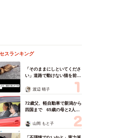
セスランキング
「そのままにしといてくださ
い」道路で動けない猫を前に
返された一言… 懸命に生き
ようとした4日間 「命の重
渡辺 晴子
さはみんな同じ」保護団体代
表の訴え
72歳父、軽自動車で新潟から
四国まで 65歳の母と2人で
3泊4日の旅 パーキングの休
憩まで分刻み… 「大学生で
山岡 もと子
も組まねえよ！」
「不謹慎でないかと」実力派