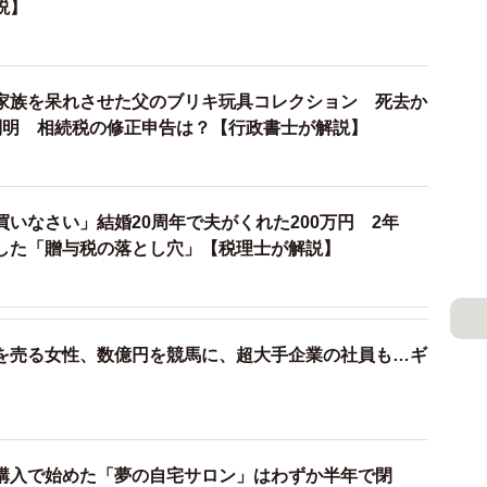
説】
れば認められる可能性もありますが、この場合は学校が
頼するとは考えにくいです。贈与税が気になるのであれ
家族を呆れさせた父のブリキ玩具コレクション 死去か
などの専門家に詳細を確認するといいでしょう。
判明 相続税の修正申告は？【行政書士が解説】
 10年以上の税理士事務所勤務を経て令和5年1月に独
税務を担当。現在は、社労士や司法書士ともチームを組
いなさい」結婚20周年で夫がくれた200万円 2年
実したものに」をモットーに活動している。私生活では
した「贈与税の落とし穴」【税理士が解説】
を売る女性、数億円を競馬に、超大手企業の社員も…ギ
購入で始めた「夢の自宅サロン」はわずか半年で閉