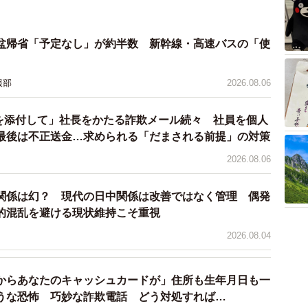
盆帰省「予定なし」が約半数 新幹線・高速バスの「使
報部
2026.08.06
ドを添付して」社長をかたる詐欺メール続々 社員を個人
最後は不正送金…求められる「だまされる前提」の対策
2026.08.06
関係は幻？ 現代の日中関係は改善ではなく管理 偶発
的混乱を避ける現状維持こそ重視
2026.08.04
からあなたのキャッシュカードが」住所も生年月日も一
うな恐怖 巧妙な詐欺電話 どう対処すれば…