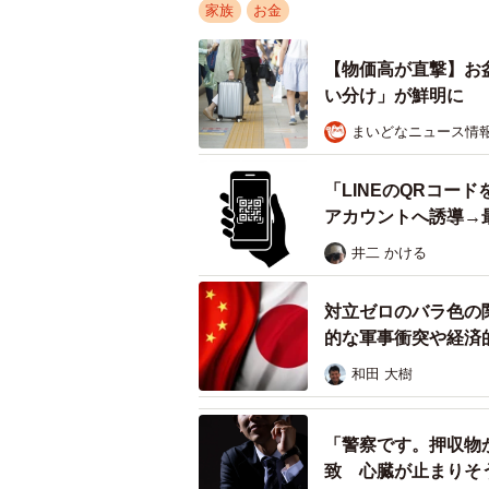
家族
お金
【物価高が直撃】お
い分け」が鮮明に
まいどなニュース情
「LINEのQRコー
アカウントへ誘導→
井二 かける
対立ゼロのバラ色の
的な軍事衝突や経済
和田 大樹
「警察です。押収物
致 心臓が止まりそ