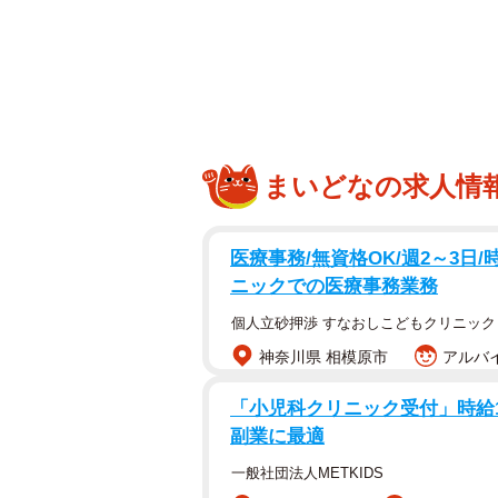
高級バイオリンのプレゼントには贈与税が必要？ ※画
娘の才能は着実に開花し、少しずつ
おこなわれた地方コンクールでは、
ぎっていました。
そんなある日、コンクールの入賞を
まいどなの求人情
案がありました。娘さんの演奏に目
したら、もっと素晴らしいバイオリ
医療事務/無資格OK/週2～3日/時
娘がずっと憧れていた、深みのある
ニックでの医療事務業務
個人立砂押渉 すなおしこどもクリニック
Aさんにとってもそれは願ってもな
神奈川県 相模原市
アルバイ
ました。祖父母がプレゼントに考えて
ったのです。娘の夢を応援したい気
「小児科クリニック受付」時給150
ったらと心配でなりません。高額の
副業に最適
のでしょうか。正木税理士事務所の
一般社団法人METKIDS