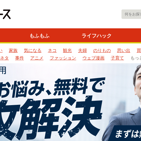
もふもふ
ライフハック
い
家族
気になる
ネコ
観光
夫婦
のりもの
思い出
買
ネタ
事件
アニメ
ファッション
ウェブ漫画
子育て
もっ