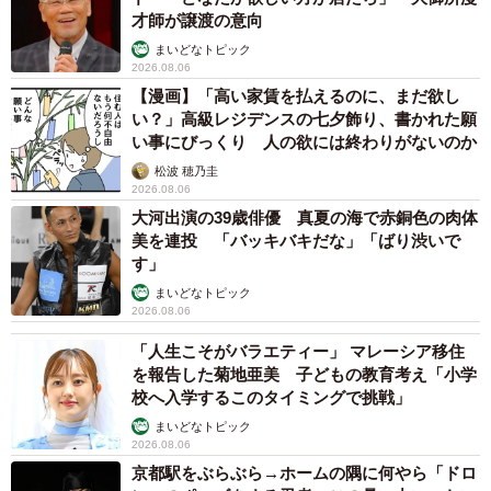
才師が譲渡の意向
まいどなトピック
2026.08.06
【漫画】「高い家賃を払えるのに、まだ欲し
い？」高級レジデンスの七夕飾り、書かれた願
い事にびっくり 人の欲には終わりがないのか
松波 穂乃圭
2026.08.06
大河出演の39歳俳優 真夏の海で赤銅色の肉体
美を連投 「バッキバキだな」「ばり渋いで
す」
まいどなトピック
2026.08.06
「人生こそがバラエティー」 マレーシア移住
を報告した菊地亜美 子どもの教育考え「小学
校へ入学するこのタイミングで挑戦」
まいどなトピック
2026.08.06
京都駅をぶらぶら→ホームの隅に何やら「ドロ