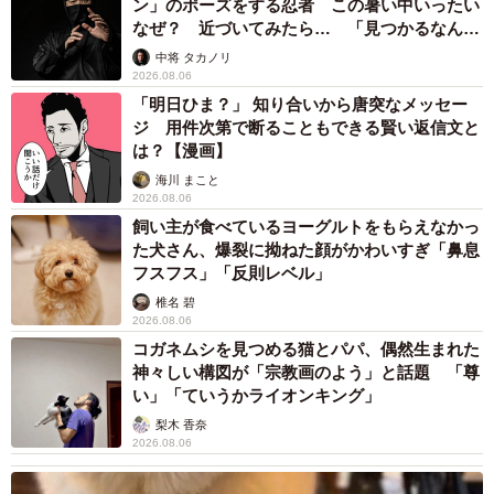
ン」のポーズをする忍者 この暑い中いったい
なぜ？ 近づいてみたら… 「見つかるなんて
未熟」
中将 タカノリ
2026.08.06
「明日ひま？」 知り合いから唐突なメッセー
ジ 用件次第で断ることもできる賢い返信文と
は？【漫画】
海川 まこと
2026.08.06
飼い主が食べているヨーグルトをもらえなかっ
た犬さん、爆裂に拗ねた顔がかわいすぎ「鼻息
フスフス」「反則レベル」
椎名 碧
2026.08.06
コガネムシを見つめる猫とパパ、偶然生まれた
神々しい構図が「宗教画のよう」と話題 「尊
い」「ていうかライオンキング」
梨木 香奈
2026.08.06