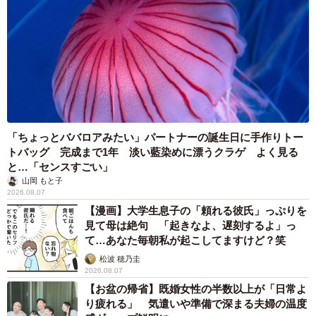
「ちょっとババロアみたい」パートナーの誕生日に手作りトー
トバッグ 完成まで1年 淡い藍染めに漂うクラゲ よく見る
と…「センスすごい」
山岡 もと子
2026.08.07
【漫画】大学生息子の「頼れる彼氏」っぷりを
見て母は絶句 「起きなよ、遅刻するよ」っ
て…あなた毎朝私が起こしてますけど？笑
松波 穂乃圭
2026.08.07
【お盆の帰省】既婚女性の半数以上が「日常よ
り疲れる」 気遣いや準備で深まる夫婦の温度