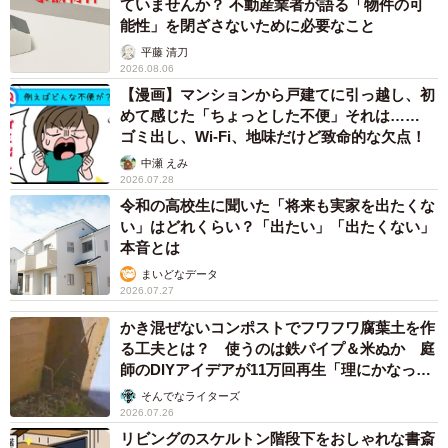
ていませんか？ 不動産業者が語る「物件の可
らが不要なため、自分の貯金だけでインテリアや什器、ネ
能性」を閉ざさないために必要なこと
イルキットをそろえることができました。デザイナーの友
平藤 清刀
人が格安でお店のロゴも考えてくれ、念願の「おうちサロ
2026.08.06
【漫画】マンションから戸建てに引っ越し、初
ン」開業にこぎつけました。
めて感じた「ちょっとした不便」それは……
ゴミ出し、Wi-Fi、地味だけど致命的な欠点！
美容関係の投稿をしてきたインスタグラムでも反響があ
中瀬 えみ
り、知り合い以外のお客様も少しずつ増えてきたそのタイ
2026.07.28
令和の高校生に聞いた「将来も実家を出たくな
ミングで、マンション管理組合の名前で「管理規約違反に
い」はどれくらい？「出たい」「出たくない」
ついての調査」という書類が突然届きました。
本音とは
まいどなデータ
驚いて中を確認したところ、そこには「当マンションは居
2026.07.27
住専用となっています。他入居者からA様所有の物件につい
かき混ぜないコンポストでフワフワ腐葉土を作
て、商用利用がされているのではないかとの問い合わせが
る工夫とは？ 使うのは鉄パイプ＆米ぬか 庭
師のDIYアイデアが11万回再生「理にかなった
ありました。該当の場合、直ちに利用の中止ないしは退去
手法」
そんでなライターズ
を要請します」といった文言が記載されていました。
2026.07.26
リビングのスケルトン階段下をおしゃれな書斎