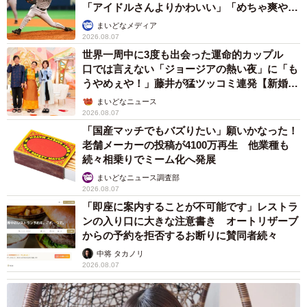
「アイドルさんよりかわいい」「めちゃ爽や
か」
まいどなメディア
2026.08.07
世界一周中に3度も出会った運命的カップル
口では言えない「ジョージアの熱い夜」に「も
うやめぇや！」藤井が猛ツッコミ連発【新婚さ
ん】
まいどなニュース
2026.08.07
「国産マッチでもバズりたい」願いかなった！
老舗メーカーの投稿が4100万再生 他業種も
続々相乗りでミーム化へ発展
まいどなニュース調査部
2026.08.07
「即座に案内することが不可能です」レストラ
ンの入り口に大きな注意書き オートリザーブ
からの予約を拒否するお断りに賛同者続々
中将 タカノリ
2026.08.07