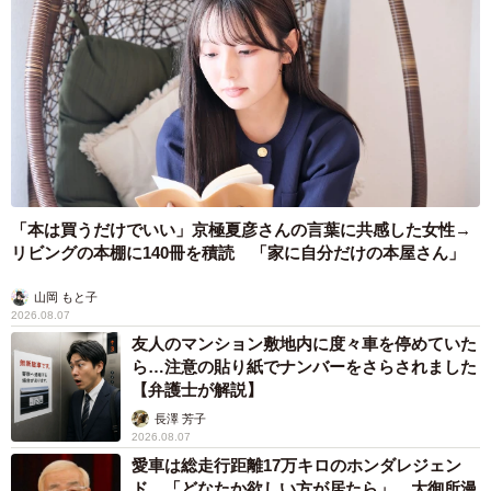
「本は買うだけでいい」京極夏彦さんの言葉に共感した女性→
リビングの本棚に140冊を積読 「家に自分だけの本屋さん」
山岡 もと子
2026.08.07
友人のマンション敷地内に度々車を停めていた
ら…注意の貼り紙でナンバーをさらされました
【弁護士が解説】
長澤 芳子
2026.08.07
愛車は総走行距離17万キロのホンダレジェン
ド 「どなたか欲しい方が居たら」 大御所漫