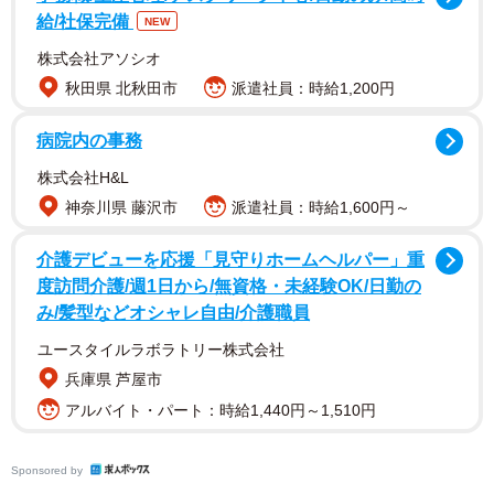
給/社保完備
NEW
株式会社アソシオ
秋田県 北秋田市
派遣社員：時給1,200円
そんなAさんが10代の頃から夢見ていたのが、いわゆる
「おうちサロン」です。
病院内の事務
株式会社H&L
完全予約制で、1日数組のお客様にエステやネイル、メイク
神奈川県 藤沢市
派遣社員：時給1,600円～
レッスンやファッションコーディネートを丁寧に提供する
サロンを開くことを目標に、これまで様々な努力を重ねて
介護デビューを応援「見守りホームヘルパー」重
きました。しかし、決して高くない給料の中で、一人暮ら
度訪問介護/週1日から/無資格・未経験OK/日勤の
しの家賃や美容関係の支出をまかない生活では、なかなか
み/髪型などオシャレ自由/介護職員
開業資金が貯まらず、「憧れ」の段階が長く続いていまし
ユースタイルラボラトリー株式会社
た。
兵庫県 芦屋市
アルバイト・パート：時給1,440円～1,510円
そんなAさんの夢が現実に近づいたのは、結婚と新居の購入
がきっかけでした。
Sponsored by