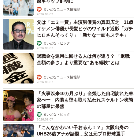
感ギャップ鮮明に
まいどなニュース情報部
2026.08.07
父は「エミー賞」主演男優賞の真田広之 31歳
イケメン俳優が長髪ヒゲのワイルド近影「ガチ
ヒロさんそっくり」「新たな一面もステキ」
まいどなトピック
2026.08.07
退職金を運用に回せる人は何が違う？ 「退職
金額の多さ」より重要な“ある経験”とは
まいどなニュース情報部
2026.08.07
「火事以来10カ月ぶり」全焼した自宅訪れた林
家ぺー 内装も壁も取り払われスケルトン状態
の部屋に呆然
まいどなトピック
2026.08.07
「こんなかわいい子おるん！？」大阪出身の
UHB26歳アナが話題…父は元プロ野球選手