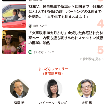
確かに契約前に管理規約を隅から隅まで目を通す人は少数
72歳父、軽自動車で新潟から四国まで 65歳の
母と2人で3泊4日の旅 パーキングの休憩まで
派なのかもしれませんね。
分刻み… 「大学生でも組まねえよ！」
山岡 もと子
「火事以来10カ月ぶり」全焼した自宅訪れた林
家ぺー 内装も壁も取り払われスケルトン状態
の部屋に呆然
まいどなトピック
６位以降を見る
まいどなファミリー
（新着記事順）
森岡 浩
ハイヒール・リンゴ
大江 篤