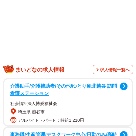
ものの、わずか半年で「撤退」を余儀なくされました。
夢が結婚・新居探しで一気に現実に
Aさんは子どもの頃からオシャレが大好きで、大手化粧品会
社のビューティーアドバイザーとして働きながら、ネイル
サロンスクールに通ったり、エステティシャンの資格を取
るために転職したりと、美容への情熱が人一倍強いタイプ
でした。
まいどなの求人情報
求人情報一覧へ
介護助手/介護補助者/その他/ゆとり庵北越谷 訪問
看護ステーション
社会福祉法人博愛福祉会
埼玉県 越谷市
アルバイト・パート：時給1,210円
事務職/生産管理/デスクワーク中心/日勤のみ/高時