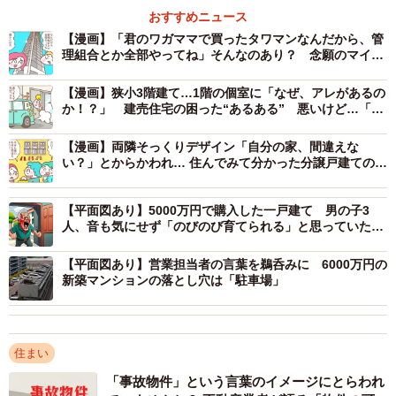
友人の紹介で出会ったAさんの夫は、出張が多いサラリーマ
おすすめニュース
ン。長年、会社の独身寮に住んでいた彼との結婚が決ま
【漫画】「君のワガママで買ったタワマンなんだから、管
理組合とか全部やってね」そんなのあり？ 念願のマイホ
り、すぐに独身寮を出る必要があったため、二人でマイホ
ーム…誰からも共感されない“悩み”
ームを購入することに。Aさんが昔からの夢だった「おうち
【漫画】狭小3階建て…1階の個室に「なぜ、アレがあるの
か！？」 建売住宅の困った“あるある” 悪いけど…「本
サロン」について話すと、「子どもが生まれても、自宅な
当にいらない！」
ら仕事を続けやすいだろうし、自分も出張が多くて家を空
【漫画】両隣そっくりデザイン「自分の家、間違えな
けることが多いし、一室くらい専用で使ってくれても構わ
い？」とからかわれ… 住んでみて分かった分譲戸建ての思
わぬ“落とし穴”
ないよ」と笑顔で賛成してくれました。
【平面図あり】5000万円で購入した一戸建て 男の子3
人、音も気にせず「のびのび育てられる」と思っていたの
駅から徒歩10分以内のアクセスの良い物件が希望だったた
に…警察まで呼ばれて大後悔
め、選択肢が多かったマンションを最終的に購入。築20
【平面図あり】営業担当者の言葉を鵜呑みに 6000万円の
新築マンションの落とし穴は「駐車場」
年、50戸程度の分譲マンションに決めました。
まさかNGとは知らずに
住まい
通常のサロン開業では、不動産賃料や保証金・礼金などの
「事故物件」という言葉のイメージにとらわれ
初期費用が大きな負担になりますが、自宅サロンならそれ