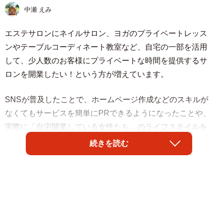
中瀬 えみ
エステサロンにネイルサロン、ヨガのプライベートレッス
ンやテーブルコーディネート教室など、自宅の一部を活用
して、少人数のお客様にプライベートな時間を提供するサ
ロンを開業したい！という方が増えています。
SNSが普及したことで、ホームページ作成などのスキルが
なくてもサービスを簡単にPRできるようになったことや、
実際に「自宅開業している女性たち」のライフスタイルを
手軽に見て参考にできるようになったことで、夢を実現し
続きを読む
やすい環境が整っています。
しかし、自宅サロンは簡単に「成功」できるものではあり
ません。Aさん（関東在住、30代、主婦）も、マンション
購入をきっかけに、夢だった自宅サロンの開業に挑戦した