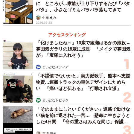
居住用マンションで開業するなら必ず管理規約を
に ところが…家族が上り下りするたび「パタ
確認
パタ」、小さなゴミもパラパラ落ちてきて
中瀬 えみ
Aさんも夫も知らなかったのですが、一般的な居住用マンシ
2026.07.25
ョンの利用規約には「商用利用の禁止」という項目があ
アクセスランキング
り、多くの場合、民泊の貸し出しや住民以外が出入りする
「化けましたね～」10歳で綾瀬はるかの娘役→
ような事務所利用は禁止されています。さらに、商用利用
雰囲気ガラリの18歳に成長 「メイクで雰囲気
の有無は火災保険の適用にも関わってきます。
が」「宝塚に入れそう」
まいどなメディア
結局、Aさんは泣く泣く「おうちサロン」を諦めることにな
「不謹慎でないかと」実力派歌手、熊本へ支援
りました。
物資…運搬トラックの車体デザインにためら
い 「痛いほど伝わる」「行動され立派」
「せっかくお客様もついてきたところですが、事務所を借
まいどなトピック
りるとなると正直赤字になってしまいます。せっかく揃え
「そのままにしといてください」道路で動けな
た什器ももったいないですが、少しずつメルカリで売りま
い猫を前に返された一言… 懸命に生きようと
す」とAさん。「しかし、こんな決まりがマンションにある
した4日間 「命の重さはみんな同じ」保護団
なんて、みんな知っているんでしょうか……？」
体代表の訴え
渡辺 晴子