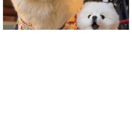
髪をバッサリと切った飼い主が帰宅すると→愛犬たちの反応に
「ワンコ様でも戸惑うのね（笑）」「困り顔がかわいい」
ANNA
2026.08.06
「誰かみたいにならなきゃ」 他人を正解にし
て生きてきた母親 自己主張が苦手な娘に教わ
った大切なこと【漫画】
海川 まこと
2026.08.06
「かわいいストーカーに追われています」甘え