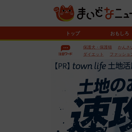
ニ
トップ
おもしろ
ュ
ー
保護犬・保護猫
かんさ
ス
一
ダイエット
ファッショ
覧