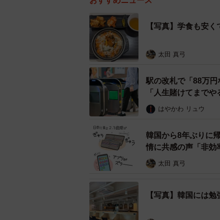
おすすめニュース
【写真】学食も安く
太田 真弓
駅の改札で「88万
「人生賭けてまでや
はやかわ リュウ
韓国から8年ぶりに
情に共感の声「非効
太田 真弓
【写真】韓国には勉