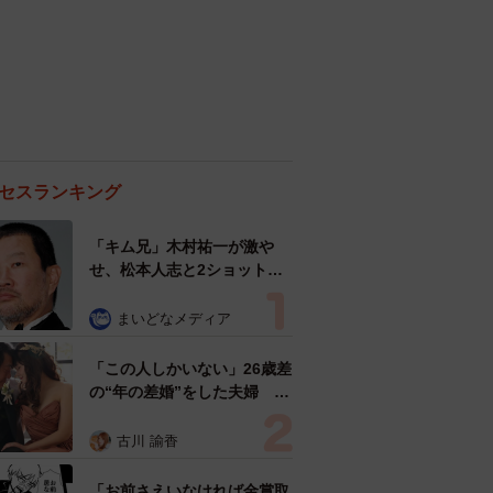
セスランキング
「キム兄」木村祐一が激や
せ、松本人志と2ショット
「一瞬、分からなかったわ」
「テキヤの兄さん」
まいどなメディア
「この人しかいない」26歳差
の“年の差婚”をした夫婦 出
会いは？反対する声はなかっ
た？ 今の思いを聞いた
古川 諭香
「お前さえいなければ金賞取