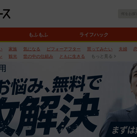
もふもふ
ライフハック
い
家族
気になる
ビフォーアフター
買ってみたい
夫婦
ン
観光
世の中の仕組み
ともに生きる
もっと見る