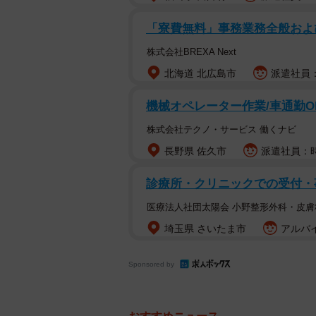
「寮費無料」事務業務全般および
株式会社BREXA Next
北海道 北広島市
派遣社員：
機械オペレーター作業/車通勤O
株式会社テクノ・サービス 働くナビ
長野県 佐久市
派遣社員：時
診療所・クリニックでの受付・
医療法人社団太陽会 小野整形外科・皮膚
埼玉県 さいたま市
アルバイ
Sponsored by