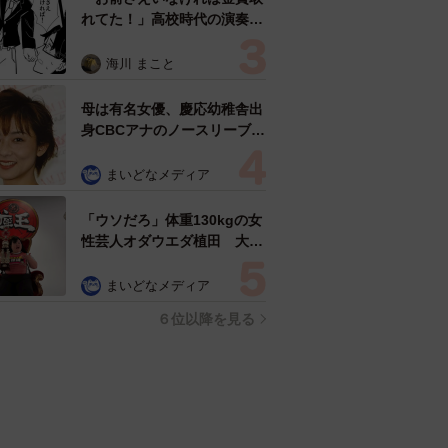
れてた！」高校時代の演奏会
がトラウマ……責められた学
生は楽器修理職人に 10年後
海川 まこと
再会した因縁の相手から思わ
ぬ申し出【漫画】
母は有名女優、慶応幼稚舎出
身CBCアナのノースリーブ姿
「育ちの良さが表情に表れて
る」「天使の笑顔」
まいどなメディア
「ウソだろ」体重130kgの女
性芸人オダウエダ植田 大学
時代のほっそり姿に「マジ
で」
まいどなメディア
６位以降を見る